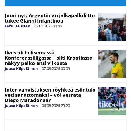
Juuri nyt: Argentiinan jalkapalloliitto
tukee Gianni Infantinoa
Eetu Hellsten
|
07.08.2026
11:19
Ilves oli helisemässä
Konferenssiliigassa – silti Kroatiassa
näkyy pelko ensi viikosta
Juuso Kilpeläinen
|
07.08.2026
00:09
Inter-vahvistuksen röyhkeä esiintulo
veti sanattomaksi – voi verrata
Diego Maradonaan
Juuso Kilpeläinen
|
06.08.2026
23:20