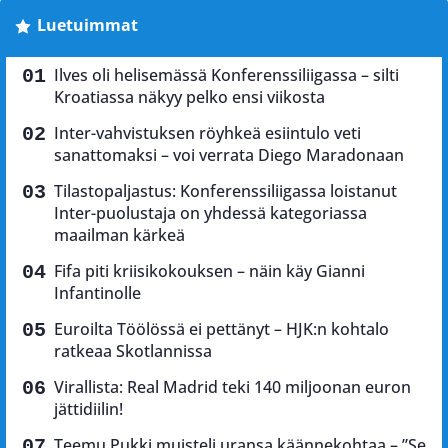
Luetuimmat
Ilves oli helisemässä Konferenssiliigassa – silti
Kroatiassa näkyy pelko ensi viikosta
Inter-vahvistuksen röyhkeä esiintulo veti
sanattomaksi – voi verrata Diego Maradonaan
Tilastopaljastus: Konferenssiliigassa loistanut
Inter-puolustaja on yhdessä kategoriassa
maailman kärkeä
Fifa piti kriisikokouksen – näin käy Gianni
Infantinolle
Euroilta Töölössä ei pettänyt – HJK:n kohtalo
ratkeaa Skotlannissa
Virallista: Real Madrid teki 140 miljoonan euron
jättidiilin!
Teemu Pukki muisteli uransa käännekohtaa – ”Se