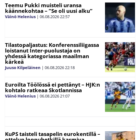
Teemu Pukki muisteli uransa
käännekohtaa – ”Se oli uusi alku”
Väinö Helenius
|
06.08.2026
22:57
Tilastopaljastus: Konferenssiliigassa
loistanut Inter-puolustaja on
yhdessä kategoriassa maailman
kärkeä
Juuso Kilpeläinen
|
06.08.2026
22:18
Euroilta Töölössä ei pettänyt – HJK:n
kohtalo ratkeaa Skotlannissa
Väinö Helenius
|
06.08.2026
21:07
KuPS taisteli tasapelin eurokentillä –
ottelun loppuhetkillä karmiva