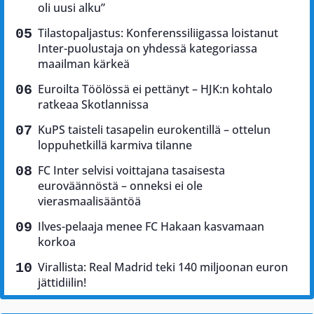
oli uusi alku”
Tilastopaljastus: Konferenssiliigassa loistanut
Inter-puolustaja on yhdessä kategoriassa
maailman kärkeä
Euroilta Töölössä ei pettänyt – HJK:n kohtalo
ratkeaa Skotlannissa
KuPS taisteli tasapelin eurokentillä – ottelun
loppuhetkillä karmiva tilanne
FC Inter selvisi voittajana tasaisesta
euroväännöstä – onneksi ei ole
vierasmaalisääntöä
Ilves-pelaaja menee FC Hakaan kasvamaan
korkoa
Virallista: Real Madrid teki 140 miljoonan euron
jättidiilin!