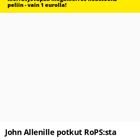
peliin - vain 1 eurolla!
John Allenille potkut RoPS:sta