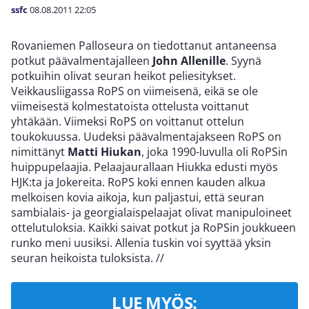
ssfc
08.08.2011
22:05
Rovaniemen Palloseura on tiedottanut antaneensa
potkut päävalmentajalleen
John Allenille
. Syynä
potkuihin olivat seuran heikot peliesitykset.
Veikkausliigassa RoPS on viimeisenä, eikä se ole
viimeisestä kolmestatoista ottelusta voittanut
yhtäkään. Viimeksi RoPS on voittanut ottelun
toukokuussa. Uudeksi päävalmentajakseen RoPS on
nimittänyt
Matti Hiukan
, joka 1990-luvulla oli RoPSin
huippupelaajia. Pelaajaurallaan Hiukka edusti myös
HJK:ta ja Jokereita. RoPS koki ennen kauden alkua
melkoisen kovia aikoja, kun paljastui, että seuran
sambialais- ja georgialaispelaajat olivat manipuloineet
ottelutuloksia. Kaikki saivat potkut ja RoPSin joukkueen
runko meni uusiksi. Allenia tuskin voi syyttää yksin
seuran heikoista tuloksista.
//
LUE MYÖS: