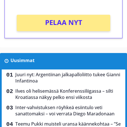
Ei kierrätysvaatimusta!
PELAA NYT
Uusimmat
Juuri nyt: Argentiinan jalkapalloliitto tukee Gianni
Infantinoa
Ilves oli helisemässä Konferenssiliigassa – silti
Kroatiassa näkyy pelko ensi viikosta
Inter-vahvistuksen röyhkeä esiintulo veti
sanattomaksi – voi verrata Diego Maradonaan
Teemu Pukki muisteli uransa käännekohtaa – ”Se