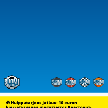
🎁 Huipputarjous jatkuu: 10 euron
kierrätysvapaa megakierros Reactoonz-