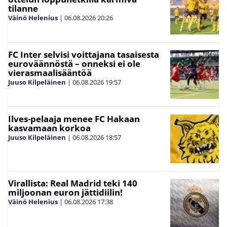
tilanne
Väinö Helenius
|
06.08.2026
20:26
FC Inter selvisi voittajana tasaisesta
euroväännöstä – onneksi ei ole
vierasmaalisääntöä
Juuso Kilpeläinen
|
06.08.2026
19:57
Ilves-pelaaja menee FC Hakaan
kasvamaan korkoa
Juuso Kilpeläinen
|
06.08.2026
18:57
Virallista: Real Madrid teki 140
miljoonan euron jättidiilin!
Väinö Helenius
|
06.08.2026
17:38