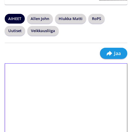
AIHEET
Allen John
Hiukka Matti
RoPS
Uutiset
Veikkausliiga
Jaa
1€ = 10€ arvosta
ilmaiskierroksia ilman
kierrätystä!
Talleta 1€
Saat heti 50 ilmaiskierrosta Tuohi 1000 -
peliin (arvo 0,20€ per kierros)!