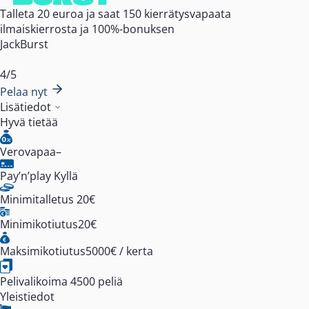
Talleta 20 euroa ja saat 150 kierrätysvapaata
ilmaiskierrosta ja 100%-bonuksen
JackBurst
4/5
Pelaa nyt
Lisätiedot
Hyvä tietää
Verovapaa
–
Pay’n’play
Kyllä
Minimitalletus
20€
Minimikotiutus
20€
Maksimikotiutus
5000€ / kerta
Pelivalikoima
4500 peliä
Yleistiedot