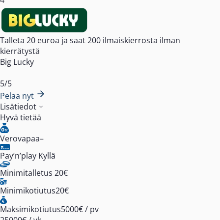
Talleta 20 euroa ja saat 200 ilmaiskierrosta ilman
kierrätystä
Big Lucky
5/5
Pelaa nyt
Lisätiedot
Hyvä tietää
Verovapaa
–
Pay’n’play
Kyllä
Minimitalletus
20€
Minimikotiutus
20€
Maksimikotiutus
5000€ / pv