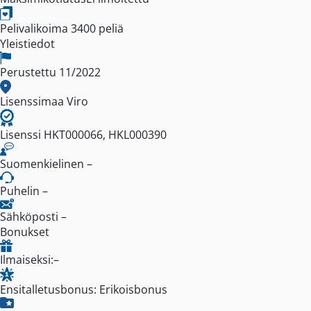
Pelivalikoima
3400 peliä
Yleistiedot
Perustettu
11/2022
Lisenssimaa
Viro
Lisenssi
HKT000066, HKL000390
Suomenkielinen
–
Puhelin
–
Sähköposti
–
Bonukset
Ilmaiseksi:
–
Ensitalletusbonus:
Erikoisbonus