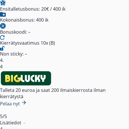
Ensitalletusbonus:
20€ / 400 ik
Kokonaisbonus:
400 ik
Bonuskoodi:
–
Kierrätysvaatimus
10x (B)
Non sticky:
–
4
Talleta 20 euroa ja saat 200 ilmaiskierrosta ilman
kierrätystä
Pelaa nyt
5/5
Lisätiedot
4