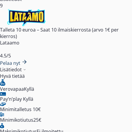
9
Talleta 10 euroa – Saat 10 ilmaiskierrosta (arvo 1€ per
kierros)
Lataamo
4.5/5
Pelaa nyt
Lisätiedot
Hyvä tietää
Verovapaa
Kyllä
Pay’n’play
Kyllä
Minimitalletus
10€
Minimikotiutus
25€
Maksimikotiutus
Ei ilmoitettu