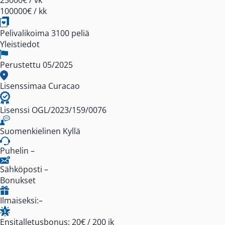
25000€ / vk
100000€ / kk
Pelivalikoima
3100 peliä
Yleistiedot
Perustettu
05/2025
Lisenssimaa
Curacao
Lisenssi
OGL/2023/159/0076
Suomenkielinen
Kyllä
Puhelin
–
Sähköposti
–
Bonukset
Ilmaiseksi:
–
Ensitalletusbonus:
20€ / 200 ik