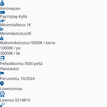
Verovapaa
–
Pay’n’play
Kyllä
Minimitalletus
1€
Minimikotiutus
5€
Maksimikotiutus
10000€ / kerta
10000€ / pv
30000€ / kk
Pelivalikoima
3000 peliä
Yleistiedot
Perustettu
10/2024
Lisenssimaa
Lisenssi
021481V