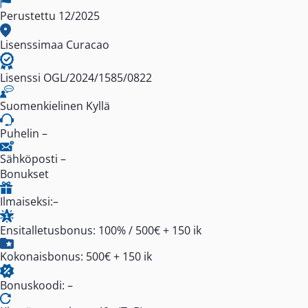
Perustettu
12/2025
Lisenssimaa
Curacao
Lisenssi
OGL/2024/1585/0822
Suomenkielinen
Kyllä
Puhelin
–
Sähköposti
–
Bonukset
Ilmaiseksi:
–
Ensitalletusbonus:
100% / 500€ + 150 ik
Kokonaisbonus:
500€ + 150 ik
Bonuskoodi:
–