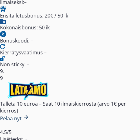
Ilmaiseksi:
–
Ensitalletusbonus:
20€ / 50 ik
Kokonaisbonus:
50 ik
Bonuskoodi:
–
Kierrätysvaatimus
–
Non sticky:
–
9
Talleta 10 euroa – Saat 10 ilmaiskierrosta (arvo 1€ per
kierros)
Pelaa nyt
4.5/5
Lisätiedot