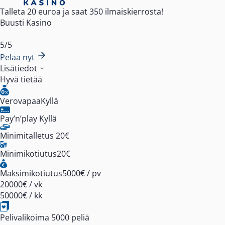
Talleta 20 euroa ja saat 350 ilmaiskierrosta!
Buusti Kasino
5/5
Pelaa nyt
Lisätiedot
Hyvä tietää
Verovapaa
Kyllä
Pay’n’play
Kyllä
Minimitalletus
20€
Minimikotiutus
20€
Maksimikotiutus
5000€ / pv
20000€ / vk
50000€ / kk
Pelivalikoima
5000 peliä