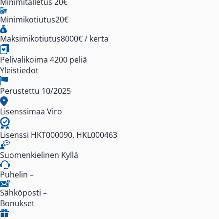
Minimitalletus
20€
Minimikotiutus
20€
Maksimikotiutus
8000€ / kerta
Pelivalikoima
4200 peliä
Yleistiedot
Perustettu
10/2025
Lisenssimaa
Viro
Lisenssi
HKT000090, HKL000463
Suomenkielinen
Kyllä
Puhelin
–
Sähköposti
–
Bonukset