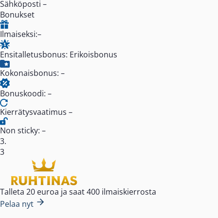
Sähköposti
–
Bonukset
Ilmaiseksi:
–
Ensitalletusbonus:
Erikoisbonus
Kokonaisbonus:
–
Bonuskoodi:
–
Kierrätysvaatimus
–
Non sticky:
–
3
Talleta 20 euroa ja saat 400 ilmaiskierrosta
Pelaa nyt