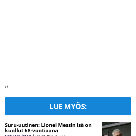
//
LUE MYÖS:
Suru-uutinen: Lionel Messin isä on
kuollut 68-vuotiaana