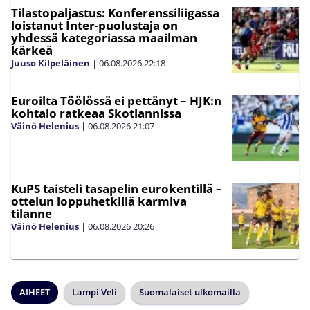
Tilastopaljastus: Konferenssiliigassa
loistanut Inter-puolustaja on
yhdessä kategoriassa maailman
kärkeä
Juuso Kilpeläinen
|
06.08.2026
22:18
Euroilta Töölössä ei pettänyt – HJK:n
kohtalo ratkeaa Skotlannissa
Väinö Helenius
|
06.08.2026
21:07
KuPS taisteli tasapelin eurokentillä –
ottelun loppuhetkillä karmiva
tilanne
Väinö Helenius
|
06.08.2026
20:26
AIHEET
Lampi Veli
Suomalaiset ulkomailla