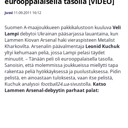
eurooppalaisella tasolla [VIDEO]
Jussi
11.09.2011
16:12
Suomen A-maajoukkueen pakkikalustoon kuuluva
Veli
Lampi
debytoi Ukrainan pääsarjassa lauantaina, kun
Lammen Kiovan Arsenal haki vieraspisteen Metalist
Kharkovilta. Arsenalin päävalmentaja
Leonid Kuchuk
yltyi kehumaan peliä, jossa Lampi pelasi täydet
minuutit. – Tänään peli oli eurooppalaisella tasolla.
Sanoisin, että molemmissa joukkueissa miellytti tapa
rakentaa peliä hyökkäyksessä ja puolustuksessa. Pidin
pelistä, en ainoastaan tuloksesta, vaan itse pelistä,
Kuchuk analysoi
football24.ua
-sivustolla.
Katso
Lammen Arsenal-debyytin parhaat palat: