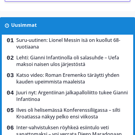
Uusimmat
Suru-uutinen: Lionel Messin isä on kuollut 68-
vuotiaana
Lehti: Gianni Infantinolla oli salasuhde – Uefa
maksoi naisen ulos järjestöstä
Katso video: Roman Eremenko täräytti yhden
kauden upeimmista maaleista
Juuri nyt: Argentiinan jalkapalloliitto tukee Gianni
Infantinoa
Ilves oli helisemässä Konferenssiliigassa – silti
Kroatiassa näkyy pelko ensi viikosta
Inter-vahvistuksen röyhkeä esiintulo veti
sanattomaksi – voi verrata Diego Maradonaan