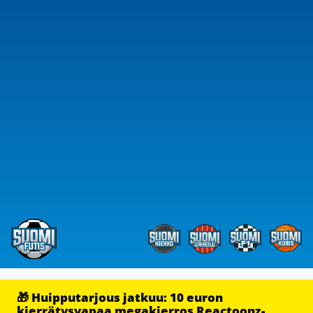
🎁 Huipputarjous jatkuu: 10 euron
kierrätysvapaa megakierros Reactoonz-