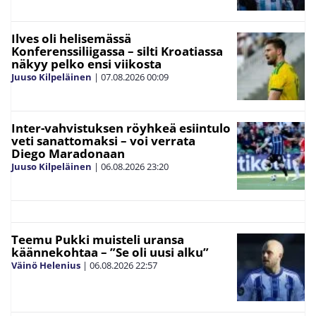
Ilves oli helisemässä
Konferenssiliigassa – silti Kroatiassa
näkyy pelko ensi viikosta
Juuso Kilpeläinen
|
07.08.2026
00:09
Inter-vahvistuksen röyhkeä esiintulo
veti sanattomaksi – voi verrata
Diego Maradonaan
Juuso Kilpeläinen
|
06.08.2026
23:20
Teemu Pukki muisteli uransa
käännekohtaa – ”Se oli uusi alku”
Väinö Helenius
|
06.08.2026
22:57