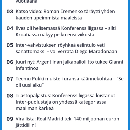
vuotiaana
Katso video: Roman Eremenko täräytti yhden
kauden upeimmista maaleista
Ilves oli helisemässä Konferenssiliigassa – silti
Kroatiassa näkyy pelko ensi viikosta
Inter-vahvistuksen röyhkeä esiintulo veti
sanattomaksi – voi verrata Diego Maradonaan
Juuri nyt: Argentiinan jalkapalloliitto tukee Gianni
Infantinoa
Teemu Pukki muisteli uransa käännekohtaa – ”Se
oli uusi alku”
Tilastopaljastus: Konferenssiliigassa loistanut
Inter-puolustaja on yhdessä kategoriassa
maailman kärkeä
Virallista: Real Madrid teki 140 miljoonan euron
jättidiilin!