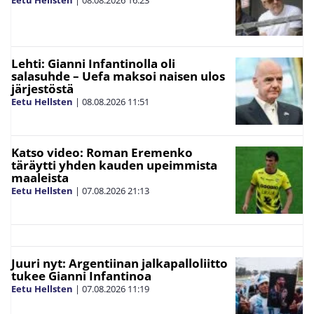
Eetu Hellsten
|
08.08.2026
16:23
Lehti: Gianni Infantinolla oli
salasuhde – Uefa maksoi naisen ulos
järjestöstä
Eetu Hellsten
|
08.08.2026
11:51
Katso video: Roman Eremenko
täräytti yhden kauden upeimmista
maaleista
Eetu Hellsten
|
07.08.2026
21:13
Juuri nyt: Argentiinan jalkapalloliitto
tukee Gianni Infantinoa
Eetu Hellsten
|
07.08.2026
11:19