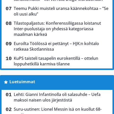
Teemu Pukki muisteli uransa käännekohtaa – ”Se
oli uusi alku”
Tilastopaljastus: Konferenssiliigassa loistanut
Inter-puolustaja on yhdessä kategoriassa
maailman kärkeä
Euroilta Töölössä ei pettänyt – HJK:n kohtalo
ratkeaa Skotlannissa
KuPS taisteli tasapelin eurokentillä – ottelun
loppuhetkillä karmiva tilanne
Luetuimmat
Lehti: Gianni Infantinolla oli salasuhde – Uefa
maksoi naisen ulos järjestöstä
Suru-uutinen: Lionel Messin isä on kuollut 68-