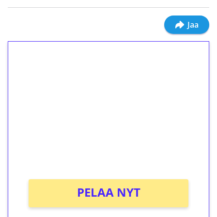
Jaa
1€ = 10€ arvosta
ilmaiskierroksia ilman
kierrätystä!
Talleta 1€
Saat heti 50 ilmaiskierrosta Tuohi 1000 -
peliin (arvo 0,20€ per kierros)!
Ei kierrätysvaatimusta!
PELAA NYT