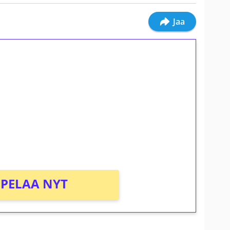
Jaa
ilmaiskierroksia ilman
osta Tuohi 1000 -peliin (arvo 0,20€ per
PELAA NYT