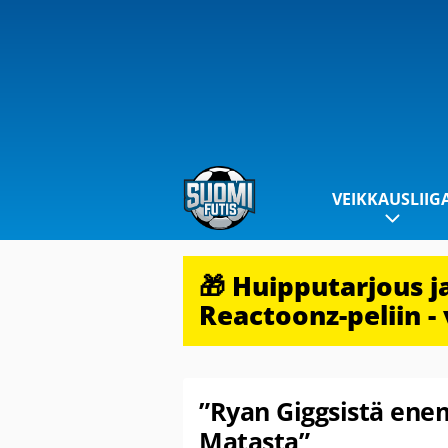
VEIKKAUSLIIG
🎁 Huipputarjous 
Reactoonz-peliin - 
”Ryan Giggsistä ene
Matasta”