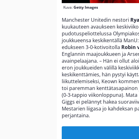
Kuva:
Getty Images
Manchester Unitedin nestori
Rya
kuukauteen avaukseen keskiviikon
pudotuspeliottelussa Olympiakosi
joukkueensa keskikentällä ManU
edukseen 3-0-kotivoitolla
Robin 
Englannin maajoukkueen ja Arse
avainpelaajana. – Hän ei ollut al
eron joukkueiden välillä keskivii
keskikenttämies, hän pystyi käy
liikuttelemiseksi, Keown komme
toi paremman kenttätasapainon 
(0-3-tappio viikonloppuna). Mata 
Giggs ei pelännyt hakea suoravii
Mestarien liigasa jo kahdeksan 
perjantaina.