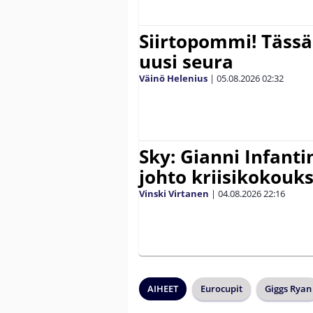
Siirtopommi! Tässä
uusi seura
Väinö Helenius
|
05.08.2026
02:32
Sky: Gianni Infantin
johto kriisikokouk
Vinski Virtanen
|
04.08.2026
22:16
AIHEET
Eurocupit
Giggs Ryan