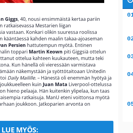
n Giggs
, 40, nousi ensimmäistä kertaa pariin
 ratkaisevassa Mestarien liigan
a vastaan. Konkari olikin suuressa roolissa
:n kääntäessä kahden maalin takaa-ajoaseman
van Persien
hattutempun myötä. Entinen
nalin toppari
Martin Keown
piti Giggsiä ottelun
oittanut ottelua kahteen kuukauteen, mutta teki
kkona. Kun hänellä oli vieressään varmistava
ttämään näkemystään ja syöttötaitoaan Unitedin
ntoi
Daily Mailille.
– Hänestä oli enemmän hyötyä ja
joukkueelleen kuin
Juan Mata
Liverpool-ottelussa
on hieno pelaaja. Hän kuitenkin ylipelaa, kun taas
vaisempia ratkaisuja. ManU eteni voittonsa myötä
parhaan joukkoon. Jatkoparien arvonta on
LUE MYÖS: