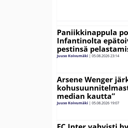
Paniikkinappula po
Infantinolta epäto
pestinsä pelastami
Juuso Koivumäki
|
05.08.2026
23:14
Arsene Wenger järk
kohusuunnitelmasta
median kautta”
Juuso Koivumäki
|
05.08.2026
19:07
FC Inter vahvisti 