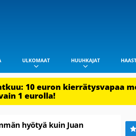
A
ULKOMAAT
HUUHKAJAT
HAAS
jatkuu: 10 euron kierrätysvapaa m
vain 1 eurolla!
mmän hyötyä kuin Juan