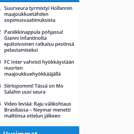
Suurseura tyrmistyi Hollannin
maajoukkuetähden
sopimusvaatimuksista
Paniikkinappula pohjassa!
Gianni Infantinolta
epätoivoinen ratkaisu pestinsä
pelastamiseksi
FC Inter vahvisti hyökkäystään
nuorten
maajoukkuehyökkääjällä
Siirtopommi! Tässä on Mo
Salahin uusi seura
Video leviää: Raju välikohtaus
Brasiliassa – Neymar menetti
malttinsa ottelun jälkeen
Uusimmat