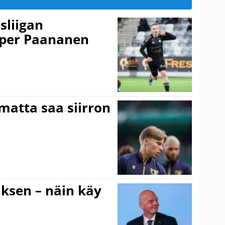
sliigan
sper Paananen
matta saa siirron
ouksen – näin käy