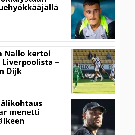
uehyökkääjällä
 Nallo kertoi
Liverpoolista –
n Dijk
välikohtaus
ar menetti
jälkeen