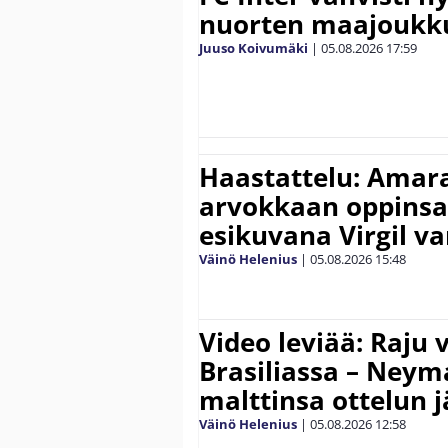
nuorten maajoukk
Juuso Koivumäki
|
05.08.2026
17:59
Haastattelu: Amara
arvokkaan oppinsa 
esikuvana Virgil va
Väinö Helenius
|
05.08.2026
15:48
Video leviää: Raju 
Brasiliassa – Neym
malttinsa ottelun 
Väinö Helenius
|
05.08.2026
12:58