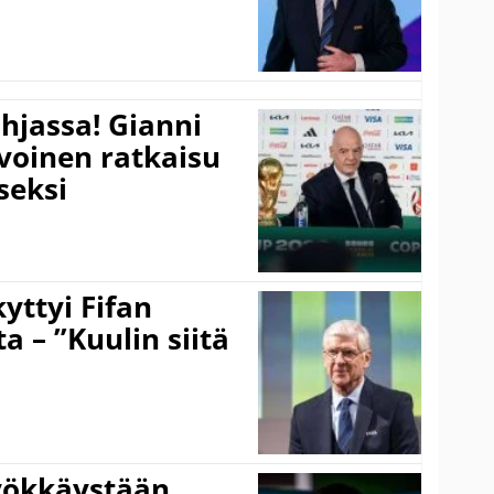
hjassa! Gianni
ivoinen ratkaisu
seksi
yttyi Fifan
 – ”Kuulin siitä
hyökkäystään