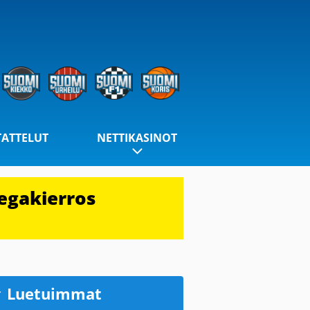
TATTELUT
NETTIKASINOT
egakierros
Luetuimmat