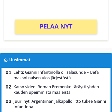
peliin (arvo 0,20€ per kierros)!
Ei kierrätysvaatimusta!
PELAA NYT
Uusimmat
Lehti: Gianni Infantinolla oli salasuhde – Uefa
maksoi naisen ulos järjestöstä
Katso video: Roman Eremenko täräytti yhden
kauden upeimmista maaleista
Juuri nyt: Argentiinan jalkapalloliitto tukee Gianni
Infantinoa