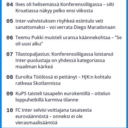
Ilves oli helisemässä Konferenssiliigassa – silti
Kroatiassa näkyy pelko ensi viikosta
Inter-vahvistuksen röyhkeä esiintulo veti
sanattomaksi – voi verrata Diego Maradonaan
Teemu Pukki muisteli uransa käännekohtaa – ”Se
oli uusi alku”
Tilastopaljastus: Konferenssiliigassa loistanut
Inter-puolustaja on yhdessä kategoriassa
maailman kärkeä
Euroilta Töölössä ei pettänyt – HJK:n kohtalo
ratkeaa Skotlannissa
KuPS taisteli tasapelin eurokentillä – ottelun
loppuhetkillä karmiva tilanne
FC Inter selvisi voittajana tasaisesta
euroväännöstä – onneksi ei ole
vierasmaalisääntöä