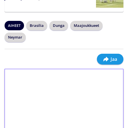
AIHEET
Brasilia
Dunga
Maajoukkueet
Neymar
Jaa
1€ = 10€ arvosta
ilmaiskierroksia ilman
kierrätystä!
Talleta 1€
Saat heti 50 ilmaiskierrosta Tuohi 1000 -