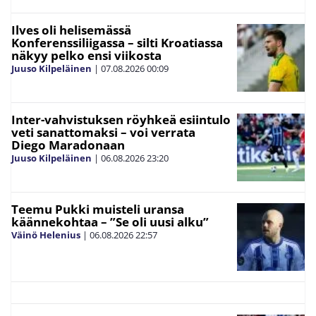
Ilves oli helisemässä
Konferenssiliigassa – silti Kroatiassa
näkyy pelko ensi viikosta
Juuso Kilpeläinen
|
07.08.2026
00:09
Inter-vahvistuksen röyhkeä esiintulo
veti sanattomaksi – voi verrata
Diego Maradonaan
Juuso Kilpeläinen
|
06.08.2026
23:20
Teemu Pukki muisteli uransa
käännekohtaa – ”Se oli uusi alku”
Väinö Helenius
|
06.08.2026
22:57