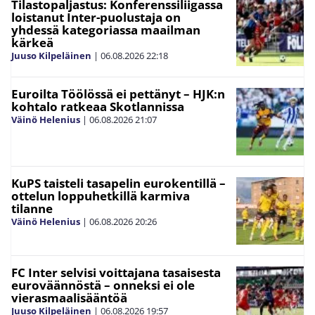
Tilastopaljastus: Konferenssiliigassa
loistanut Inter-puolustaja on
yhdessä kategoriassa maailman
kärkeä
Juuso Kilpeläinen
|
06.08.2026
22:18
Euroilta Töölössä ei pettänyt – HJK:n
kohtalo ratkeaa Skotlannissa
Väinö Helenius
|
06.08.2026
21:07
KuPS taisteli tasapelin eurokentillä –
ottelun loppuhetkillä karmiva
tilanne
Väinö Helenius
|
06.08.2026
20:26
FC Inter selvisi voittajana tasaisesta
euroväännöstä – onneksi ei ole
vierasmaalisääntöä
Juuso Kilpeläinen
|
06.08.2026
19:57