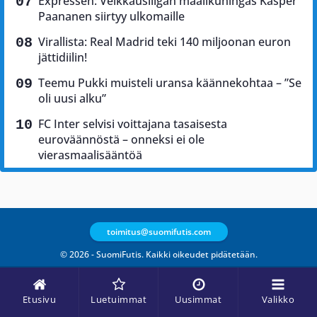
Expressen: Veikkausliigan maalikuningas Kasper
Paananen siirtyy ulkomaille
Virallista: Real Madrid teki 140 miljoonan euron
jättidiilin!
Teemu Pukki muisteli uransa käännekohtaa – ”Se
oli uusi alku”
FC Inter selvisi voittajana tasaisesta
euroväännöstä – onneksi ei ole
vierasmaalisääntöä
toimitus@suomifutis.com
© 2026 - SuomiFutis. Kaikki oikeudet pidätetään.
Etusivu
Luetuimmat
Uusimmat
Valikko