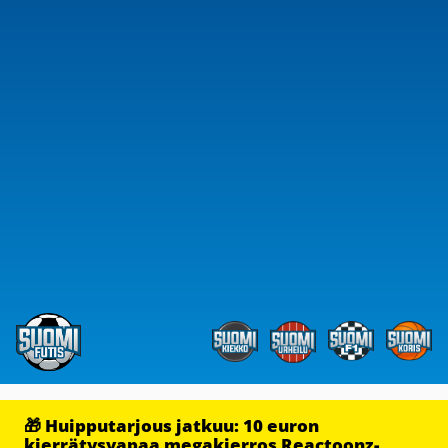
🎁 Huipputarjous jatkuu: 10 euron
kierrätysvapaa megakierros Reactoonz-