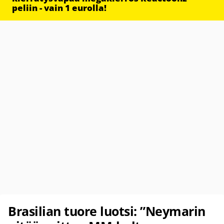
peliin - vain 1 eurolla!
Brasilian tuore luotsi: ”Neymarin