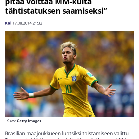
pitää voittaa MM-kulta
tähtistatuksen saamiseksi”
Kai
17.08.2014
21:32
Kuva:
Getty Images
Brasilian maajoukkueen luotsiksi toistamiseen valittu