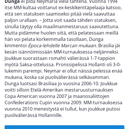
Dunga
ei pidä Neymaria vielä tähtenä. Vuonna 1994
itse MM-kultaa voittanut ex-keskikenttäpelaaja katsoo,
että sen statuksen saamiseksi pitää vielä saavuttaa
paljon urallaan. – Jotta voit saada tähden statuksen,
sinulla täytyy olla maailmanmestaruus saavutettuna.
Mutta pidämme huolen siitä, että pelatessaan meillä
hän voi pelata korkeimmalla tasollaan, Dunga
kmmentoi
Época-lehdelle
Marcan mukaan.
Brasilia jäi
kesän isännöimissään MM-turnauksessa neljänneksi.
Joukkue suorastaan romahti välierässä 1-7-tappion
myötä Saksa-ottelussa. Pronssipelissä Hollanti oli 3-0-
lukemin parempi. Neymar ei ollut näissä peleissä enää
mukana, koska sai puolivälierässä selkävamman.
Dunga luotsasi Brasiliaa jo vuosina 2006-10. Joukkue
voitti silloin Etelä-Amerikan mestaruusturnauksen
Copa American vuonna 2007 ja maanosaliittojen
Confederations Cupin vuonna 2009. MM-turnauksessa
vuonna 2010 menestystä ei tullut, kun joukkue putosi
puolivälierässä Hollannille.