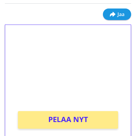
Jaa
1€ = 10€ arvosta
ilmaiskierroksia ilman
kierrätystä!
Talleta 1€
Saat heti 50 ilmaiskierrosta Tuohi 1000 -
peliin (arvo 0,20€ per kierros)!
Ei kierrätysvaatimusta!
PELAA NYT