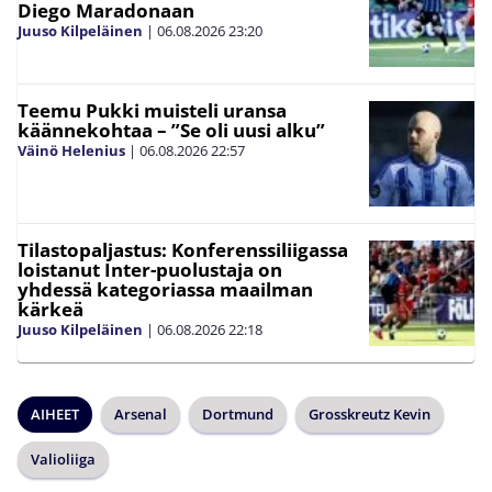
Diego Maradonaan
Juuso Kilpeläinen
|
06.08.2026
23:20
Teemu Pukki muisteli uransa
käännekohtaa – ”Se oli uusi alku”
Väinö Helenius
|
06.08.2026
22:57
Tilastopaljastus: Konferenssiliigassa
loistanut Inter-puolustaja on
yhdessä kategoriassa maailman
kärkeä
Juuso Kilpeläinen
|
06.08.2026
22:18
AIHEET
Arsenal
Dortmund
Grosskreutz Kevin
Valioliiga