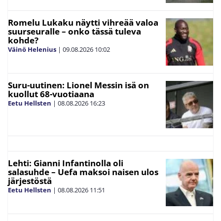
Romelu Lukaku näytti vihreää valoa
suurseuralle – onko tässä tuleva
kohde?
Väinö Helenius
|
09.08.2026
10:02
Suru-uutinen: Lionel Messin isä on
kuollut 68-vuotiaana
Eetu Hellsten
|
08.08.2026
16:23
Lehti: Gianni Infantinolla oli
salasuhde – Uefa maksoi naisen ulos
järjestöstä
Eetu Hellsten
|
08.08.2026
11:51