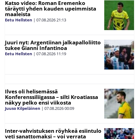
Katso video: Roman Eremenko
täräytti yhden kauden upeimmista
maaleista
Eetu Hellsten
|
07.08.2026
21:13
Juuri nyt: Argentiinan jalkapalloliitto
tukee Gianni Infantinoa
Eetu Hellsten
|
07.08.2026
11:19
Ilves oli helisemässä
Konferenssiliigassa – silti Kroatiassa
näkyy pelko ensi viikosta
Juuso Kilpeläinen
|
07.08.2026
00:09
Inter-vahvistuksen röyhkeä esiintulo
veti sanattomaksi – voi verrata