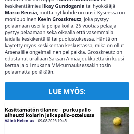
keskikenttämies
Ilkay Gundogania
tai hyökkääjä
Marco Reusia
, mutta nyt kohde on uusi. Kyseessä on
monipuolinen
Kevin Grosskreutz
, joka pystyy
pelaamaan useilla pelipaikoilla. 26-vuotias pelaaja
pystyy pelaamaan sekä oikealla että vasemmalla
laidalla keskikentällä tai puolustuksessa. Häntä on
käytetty myös keskikentän keskustassa, mikä on ollut
Arsenalille ongelmallinen pelipaikka. Grosskreutz on
edustanut urallaan Saksan A-maajoukkuettakin kuusi
kertaa ja oli mukana MM-turnauksessakin tosin
pelaamatta peliäkään.
LUE MYÖS:
Käsittämätön tilanne – purkupallo
aiheutti kolarin jalkapallo-ottelussa
Väinö Helenius
|
09.08.2026
10:45