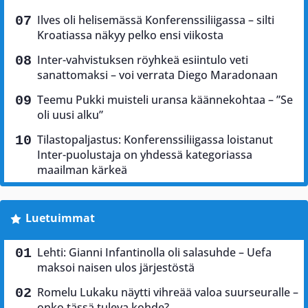
Ilves oli helisemässä Konferenssiliigassa – silti
Kroatiassa näkyy pelko ensi viikosta
Inter-vahvistuksen röyhkeä esiintulo veti
sanattomaksi – voi verrata Diego Maradonaan
Teemu Pukki muisteli uransa käännekohtaa – ”Se
oli uusi alku”
Tilastopaljastus: Konferenssiliigassa loistanut
Inter-puolustaja on yhdessä kategoriassa
maailman kärkeä
Luetuimmat
Lehti: Gianni Infantinolla oli salasuhde – Uefa
maksoi naisen ulos järjestöstä
Romelu Lukaku näytti vihreää valoa suurseuralle –
onko tässä tuleva kohde?