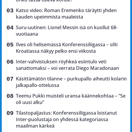
Katso video: Roman Eremenko täräytti yhden
kauden upeimmista maaleista
Suru-uutinen: Lionel Messin isä on kuollut 68-
vuotiaana
Ilves oli helisemässä Konferenssiliigassa – silti
Kroatiassa näkyy pelko ensi viikosta
Inter-vahvistuksen röyhkeä esiintulo veti
sanattomaksi – voi verrata Diego Maradonaan
Käsittämätön tilanne – purkupallo aiheutti kolarin
jalkapallo-ottelussa
Teemu Pukki muisteli uransa käännekohtaa – ”Se
oli uusi alku”
Tilastopaljastus: Konferenssiliigassa loistanut
Inter-puolustaja on yhdessä kategoriassa
maailman kärkeä