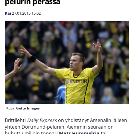
pelurin perässä
Kai
27.01.2015
15:02
Kuva:
Getty Images
Brittilehti
Daily Express
on yhdistänyt Arsenalin jälleen
yhteen Dortmund-peluriin. Aiemmin seuraan on
huhuttu milloin toppari
Mats Hummelsia
tai