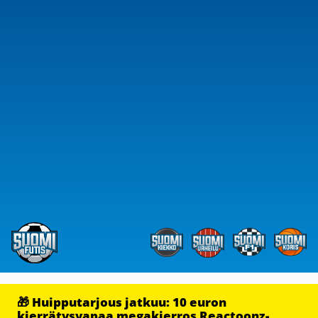
🎁 Huipputarjous jatkuu: 10 euron
kierrätysvapaa megakierros Reactoonz-