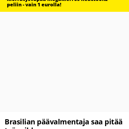
peliin - vain 1 eurolla!
Brasilian päävalmentaja saa pitää