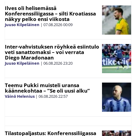
Ilves oli helisemässä
Konferenssiliigassa – silti Kroatiassa
näkyy pelko ensi viikosta
Juuso Kilpeläinen
|
07.08.2026
00:09
Inter-vahvistuksen röyhkeä esiintulo
veti sanattomaksi – voi verrata
Diego Maradonaan
Juuso Kilpeläinen
|
06.08.2026
23:20
Teemu Pukki muisteli uransa
käännekohtaa – ”Se oli uusi alku”
Väinö Helenius
|
06.08.2026
22:57
Tilastopaljastus: Konferenssiliigassa