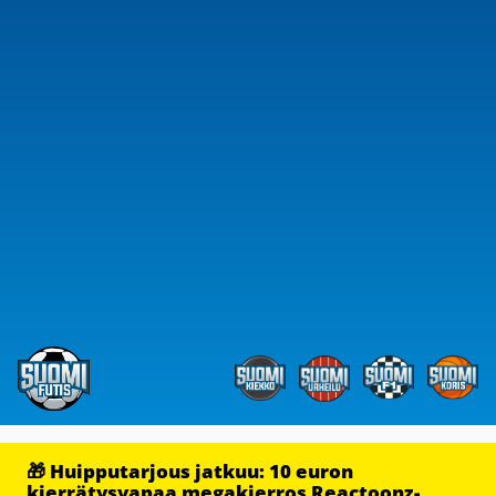
🎁 Huipputarjous jatkuu: 10 euron
kierrätysvapaa megakierros Reactoonz-