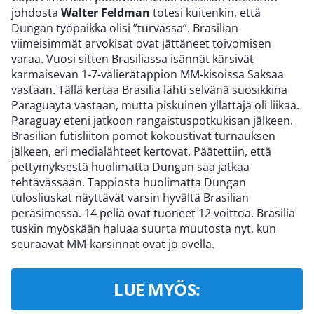
johdosta
Walter Feldman
totesi kuitenkin, että
Dungan työpaikka olisi ”turvassa”. Brasilian
viimeisimmät arvokisat ovat jättäneet toivomisen
varaa. Vuosi sitten Brasiliassa isännät kärsivät
karmaisevan 1-7-välierätappion MM-kisoissa Saksaa
vastaan. Tällä kertaa Brasilia lähti selvänä suosikkina
Paraguayta vastaan, mutta piskuinen yllättäjä oli liikaa.
Paraguay eteni jatkoon rangaistuspotkukisan jälkeen.
Brasilian futisliiton pomot kokoustivat turnauksen
jälkeen, eri medialähteet kertovat. Päätettiin, että
pettymyksestä huolimatta Dungan saa jatkaa
tehtävässään. Tappiosta huolimatta Dungan
tulosliuskat näyttävät varsin hyvältä Brasilian
peräsimessä. 14 peliä ovat tuoneet 12 voittoa. Brasilia
tuskin myöskään haluaa suurta muutosta nyt, kun
seuraavat MM-karsinnat ovat jo ovella.
LUE MYÖS: