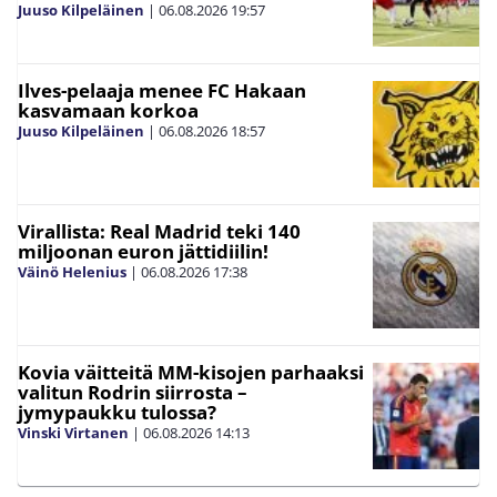
Juuso Kilpeläinen
|
06.08.2026
19:57
Ilves-pelaaja menee FC Hakaan
kasvamaan korkoa
Juuso Kilpeläinen
|
06.08.2026
18:57
Virallista: Real Madrid teki 140
miljoonan euron jättidiilin!
Väinö Helenius
|
06.08.2026
17:38
Kovia väitteitä MM-kisojen parhaaksi
valitun Rodrin siirrosta –
jymypaukku tulossa?
Vinski Virtanen
|
06.08.2026
14:13