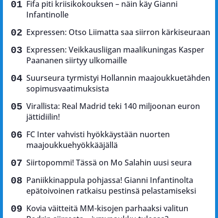
Fifa piti kriisikokouksen – näin käy Gianni
Infantinolle
Expressen: Otso Liimatta saa siirron kärkiseuraan
Expressen: Veikkausliigan maalikuningas Kasper
Paananen siirtyy ulkomaille
Suurseura tyrmistyi Hollannin maajoukkuetähden
sopimusvaatimuksista
Virallista: Real Madrid teki 140 miljoonan euron
jättidiilin!
FC Inter vahvisti hyökkäystään nuorten
maajoukkuehyökkääjällä
Siirtopommi! Tässä on Mo Salahin uusi seura
Paniikkinappula pohjassa! Gianni Infantinolta
epätoivoinen ratkaisu pestinsä pelastamiseksi
Kovia väitteitä MM-kisojen parhaaksi valitun