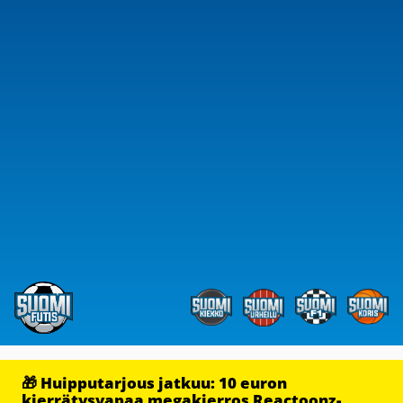
🎁 Huipputarjous jatkuu: 10 euron
kierrätysvapaa megakierros Reactoonz-