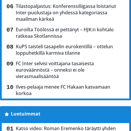
Tilastopaljastus: Konferenssiliigassa loistanut
Inter-puolustaja on yhdessä kategoriassa
maailman kärkeä
Euroilta Töölössä ei pettänyt – HJK:n kohtalo
ratkeaa Skotlannissa
KuPS taisteli tasapelin eurokentillä – ottelun
loppuhetkillä karmiva tilanne
FC Inter selvisi voittajana tasaisesta
euroväännöstä – onneksi ei ole
vierasmaalisääntöä
Ilves-pelaaja menee FC Hakaan kasvamaan
korkoa
Luetuimmat
Katso video: Roman Eremenko täräytti yhden