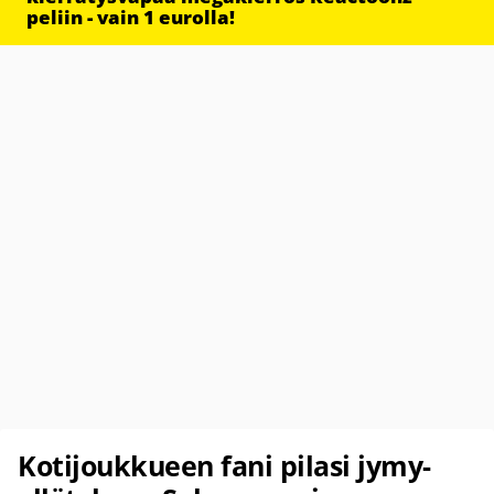
peliin - vain 1 eurolla!
Kotijoukkueen fani pilasi jymy-