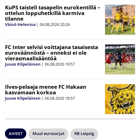
KuPS taisteli tasapelin eurokentillä –
ottelun loppuhetkillä karmiva
tilanne
Väinö Helenius
|
06.08.2026
20:26
FC Inter selvisi voittajana tasaisesta
euroväännöstä – onneksi ei ole
vierasmaalisääntöä
Juuso Kilpeläinen
|
06.08.2026
19:57
Ilves-pelaaja menee FC Hakaan
kasvamaan korkoa
Juuso Kilpeläinen
|
06.08.2026
18:57
AIHEET
Muut eurosarjat
RB Leipzig