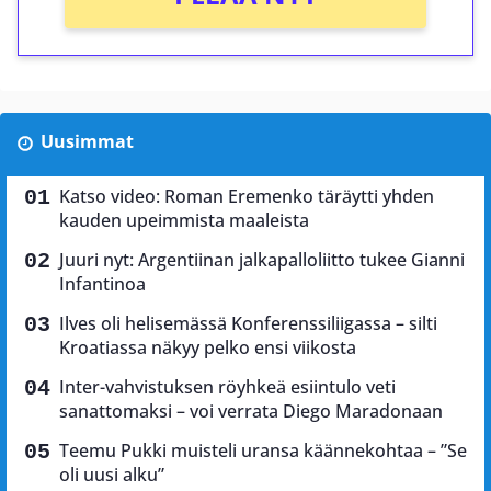
Uusimmat
Katso video: Roman Eremenko täräytti yhden
kauden upeimmista maaleista
Juuri nyt: Argentiinan jalkapalloliitto tukee Gianni
Infantinoa
Ilves oli helisemässä Konferenssiliigassa – silti
Kroatiassa näkyy pelko ensi viikosta
Inter-vahvistuksen röyhkeä esiintulo veti
sanattomaksi – voi verrata Diego Maradonaan
Teemu Pukki muisteli uransa käännekohtaa – ”Se
oli uusi alku”