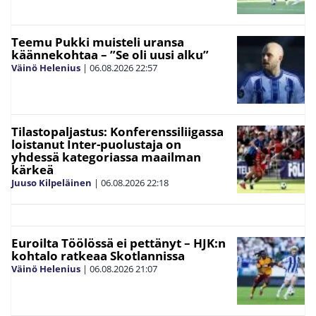
Teemu Pukki muisteli uransa
käännekohtaa – ”Se oli uusi alku”
Väinö Helenius
|
06.08.2026
22:57
Tilastopaljastus: Konferenssiliigassa
loistanut Inter-puolustaja on
yhdessä kategoriassa maailman
kärkeä
Juuso Kilpeläinen
|
06.08.2026
22:18
Euroilta Töölössä ei pettänyt – HJK:n
kohtalo ratkeaa Skotlannissa
Väinö Helenius
|
06.08.2026
21:07