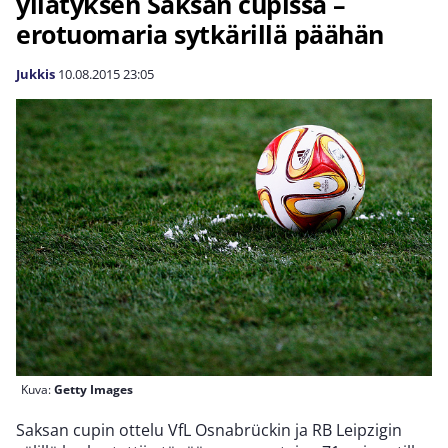
yllätyksen Saksan cupissa –
erotuomaria sytkärillä päähän
Jukkis
10.08.2015
23:05
Kuva:
Getty Images
Saksan cupin ottelu VfL Osnabrückin ja RB Leipzigin