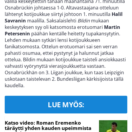
välillä keskeytettiin tänään maanantaina 71. minuutilla
Osnabrückin johtaessa 1-0. Altavastaajana otteluun
lähtenyt kotijoukkue siirtyi johtoon 1. minuutilla
Halil
Savranin
maalilla. Saksalaislehti
Bildin
mukaan
keskeytyksen syy oli katsomosta erotuomari
Martin
Petersenin
päähän kentälle heitetty tupakansytytin.
Lehden mukaan sytkäri lensi kotijoukkueen
fanikatsomosta. Ottelun erotuomari sai sen verran
pahasti osumaa, ettei pystynyt ja halunnut jatkaa
ottelua. Bildin mukaan kotijoukkue taisteli ansiokkaasti
vahvasti vyörynyttä vierasjoukkuetta vastaan.
Osnabrückhän on 3. Liigan joukkue, kun taas Leipzigin
uskotaan taistelevan 2. Bundesliigan kärkisijoista tällä
kaudella.
LUE MYÖS:
Katso video: Roman Eremenko
täräytti yhden kauden upeimmista