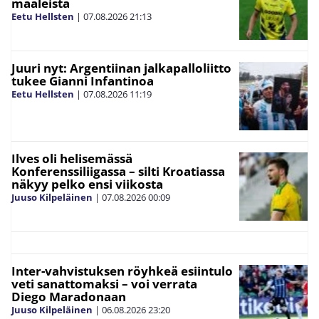
maaleista
Eetu Hellsten
|
07.08.2026
21:13
Juuri nyt: Argentiinan jalkapalloliitto
tukee Gianni Infantinoa
Eetu Hellsten
|
07.08.2026
11:19
Ilves oli helisemässä
Konferenssiliigassa – silti Kroatiassa
näkyy pelko ensi viikosta
Juuso Kilpeläinen
|
07.08.2026
00:09
Inter-vahvistuksen röyhkeä esiintulo
veti sanattomaksi – voi verrata
Diego Maradonaan
Juuso Kilpeläinen
|
06.08.2026
23:20