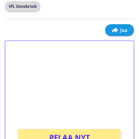
VfL Osnabrück
Jaa
1€ = 10€ arvosta
ilmaiskierroksia ilman
kierrätystä!
Talleta 1€
Saat heti 50 ilmaiskierrosta Tuohi 1000 -
peliin (arvo 0,20€ per kierros)!
Ei kierrätysvaatimusta!
PELAA NYT