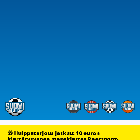
🎁 Huipputarjous jatkuu: 10 euron
kierrätysvapaa megakierros Reactoonz-