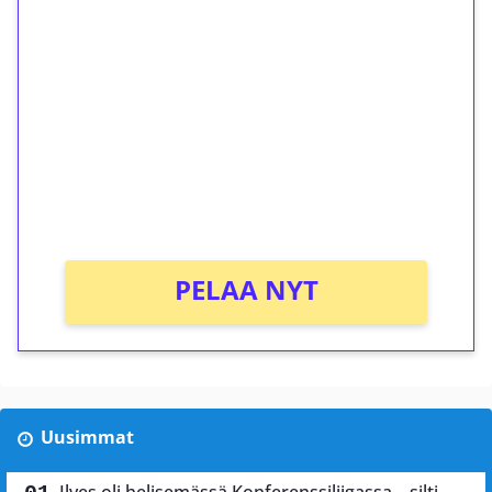
ilmaiskierroksia ilman
kierrätystä!
Talleta 1€
Saat heti 50 ilmaiskierrosta Tuohi 1000 -
peliin (arvo 0,20€ per kierros)!
Ei kierrätysvaatimusta!
PELAA NYT
Uusimmat