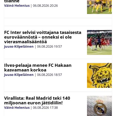
tilanne
Väinö Helenius
|
06.08.2026
20:26
FC Inter selvisi voittajana tasaisesta
euroväännöstä – onneksi ei ole
vierasmaalisääntöä
Juuso Kilpeläinen
|
06.08.2026
19:57
Ilves-pelaaja menee FC Hakaan
kasvamaan korkoa
Juuso Kilpeläinen
|
06.08.2026
18:57
Virallista: Real Madrid teki 140
miljoonan euron jättidiilin!
Väinö Helenius
|
06.08.2026
17:38