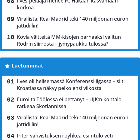
Ilves-pelaaja menee FC Hakaan kasvamaan
korkoa
Virallista: Real Madrid teki 140 miljoonan euron
jättidiilin!
Kovia väitteitä MM-kisojen parhaaksi valitun
Rodrin siirrosta – jymypaukku tulossa?
Luetuimmat
Ilves oli helisemässä Konferenssiliigassa – silti
Kroatiassa näkyy pelko ensi viikosta
Euroilta Töölössä ei pettänyt – HJK:n kohtalo
ratkeaa Skotlannissa
Virallista: Real Madrid teki 140 miljoonan euron
jättidiilin!
Inter-vahvistuksen röyhkeä esiintulo veti