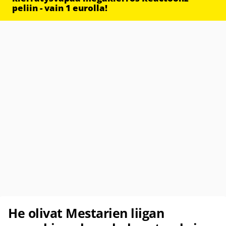
peliin - vain 1 eurolla!
He olivat Mestarien liigan