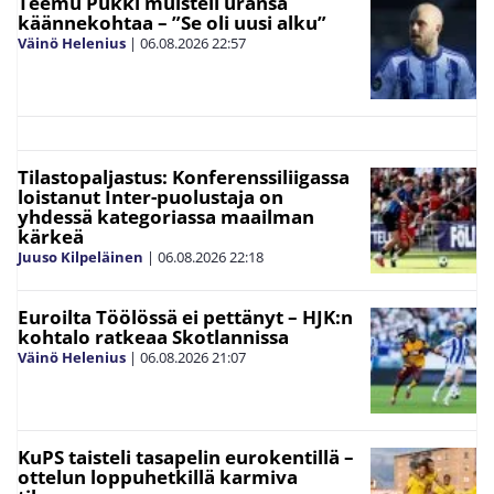
Teemu Pukki muisteli uransa
käännekohtaa – ”Se oli uusi alku”
Väinö Helenius
|
06.08.2026
22:57
Tilastopaljastus: Konferenssiliigassa
loistanut Inter-puolustaja on
yhdessä kategoriassa maailman
kärkeä
Juuso Kilpeläinen
|
06.08.2026
22:18
Euroilta Töölössä ei pettänyt – HJK:n
kohtalo ratkeaa Skotlannissa
Väinö Helenius
|
06.08.2026
21:07
KuPS taisteli tasapelin eurokentillä –
ottelun loppuhetkillä karmiva