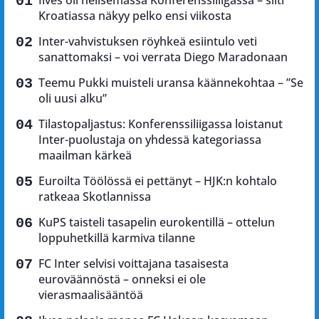
Ilves oli helisemässä Konferenssiliigassa – silti
Kroatiassa näkyy pelko ensi viikosta
Inter-vahvistuksen röyhkeä esiintulo veti
sanattomaksi – voi verrata Diego Maradonaan
Teemu Pukki muisteli uransa käännekohtaa – ”Se
oli uusi alku”
Tilastopaljastus: Konferenssiliigassa loistanut
Inter-puolustaja on yhdessä kategoriassa
maailman kärkeä
Euroilta Töölössä ei pettänyt – HJK:n kohtalo
ratkeaa Skotlannissa
KuPS taisteli tasapelin eurokentillä – ottelun
loppuhetkillä karmiva tilanne
FC Inter selvisi voittajana tasaisesta
euroväännöstä – onneksi ei ole
vierasmaalisääntöä