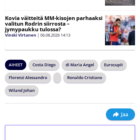
Kovia väitteitä MM-kisojen parhaaksi
valitun Rodrin siirrosta –
jymypaukku tulossa?
Vinski Virtanen
|
06.08.2026
14:13
AIHEET
Costa Diego
di Maria Angel
Eurocupit
Florenzi Alessandro
Ronaldo Cristiano
Wiland Johan
Jaa
1€ = 10€ arvosta