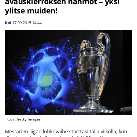
avauskierroksen hahmot – yksi
ylitse muiden!
Kai
17.09.2015
14:44
Kuva:
Getty Images
Mestarien liigan lohkovaihe starttasi tällä viikolla, kun