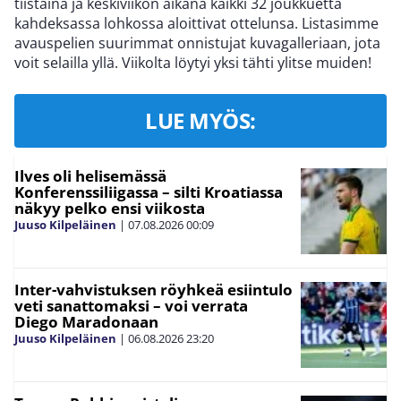
tiistaina ja keskiviikon aikana kaikki 32 joukkuetta
kahdeksassa lohkossa aloittivat ottelunsa. Listasimme
avauspelien suurimmat onnistujat kuvagalleriaan, jota
voit selailla yllä. Viikolta löytyi yksi tähti ylitse muiden!
LUE MYÖS:
Ilves oli helisemässä
Konferenssiliigassa – silti Kroatiassa
näkyy pelko ensi viikosta
Juuso Kilpeläinen
|
07.08.2026
00:09
Inter-vahvistuksen röyhkeä esiintulo
veti sanattomaksi – voi verrata
Diego Maradonaan
Juuso Kilpeläinen
|
06.08.2026
23:20