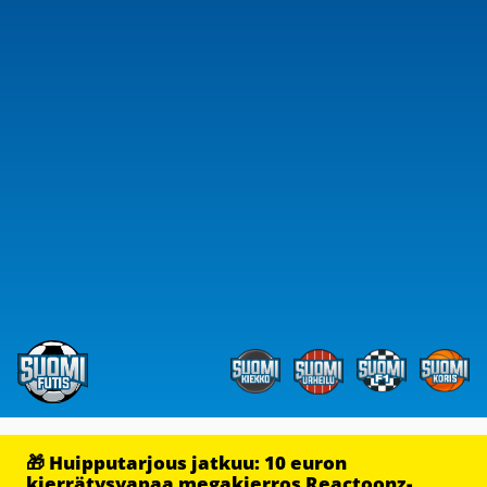
🎁 Huipputarjous jatkuu: 10 euron
kierrätysvapaa megakierros Reactoonz-