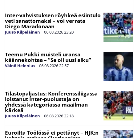
Inter-vahvistuksen röyhkeä esiintulo
veti sanattomaksi – voi verrata
Diego Maradonaan
Juuso Kilpeläinen
|
06.08.2026
23:20
Teemu Pukki muisteli uransa
käännekohtaa – ”Se oli uusi alku”
Väinö Helenius
|
06.08.2026
22:57
Tilastopaljastus: Konferenssiliigassa
loistanut Inter-puolustaja on
yhdessä kategoriassa maailman
kärkeä
Juuso Kilpeläinen
|
06.08.2026
22:18
Euroilta Töölössä ei pettänyt – HJK:n