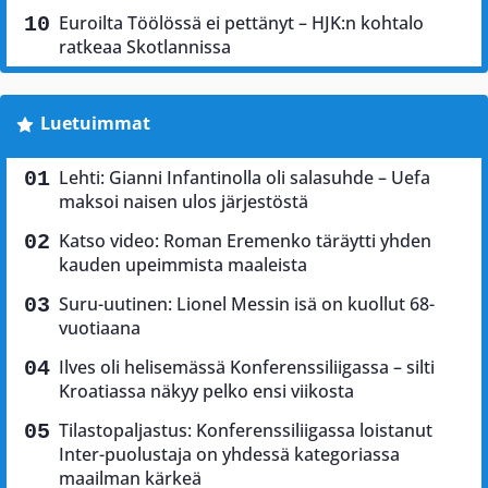
Euroilta Töölössä ei pettänyt – HJK:n kohtalo
ratkeaa Skotlannissa
Luetuimmat
Lehti: Gianni Infantinolla oli salasuhde – Uefa
maksoi naisen ulos järjestöstä
Katso video: Roman Eremenko täräytti yhden
kauden upeimmista maaleista
Suru-uutinen: Lionel Messin isä on kuollut 68-
vuotiaana
Ilves oli helisemässä Konferenssiliigassa – silti
Kroatiassa näkyy pelko ensi viikosta
Tilastopaljastus: Konferenssiliigassa loistanut
Inter-puolustaja on yhdessä kategoriassa
maailman kärkeä