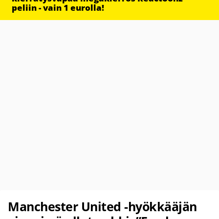
peliin - vain 1 eurolla!
Manchester United -hyökkääjän