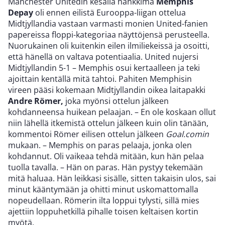
Manchester Unitedin kesällä hankkima
Memphis
Depay
oli ennen eilistä Eurooppa-liigan ottelua
Midtjyllandia vastaan varmasti monien United-fanien
papereissa floppi-kategoriaa näyttöjensä perusteella.
Nuorukainen oli kuitenkin eilen ilmiliekeissä ja osoitti,
että hänellä on valtava potentiaalia. United nujersi
Midtjyllandin 5-1 – Memphis osui kertaalleen ja teki
ajoittain kentällä mitä tahtoi. Pahiten Memphisin
vireen pääsi kokemaan Midtjyllandin oikea laitapakki
Andre Römer,
joka myönsi ottelun jälkeen
kohdanneensa huikean pelaajan. – En ole koskaan ollut
niin lähellä itkemistä ottelun jälkeen kuin olin tänään,
kommentoi Römer eilisen ottelun jälkeen
Goal.comin
mukaan. – Memphis on paras pelaaja, jonka olen
kohdannut. Oli vaikeaa tehdä mitään, kun hän pelaa
tuolla tavalla. – Hän on paras. Hän pystyy tekemään
mitä haluaa. Hän leikkasi sisälle, sitten takaisin ulos, sai
minut kääntymään ja ohitti minut uskomattomalla
nopeudellaan. Römerin ilta loppui tylysti, sillä mies
ajettiin loppuhetkillä pihalle toisen keltaisen kortin
myötä.