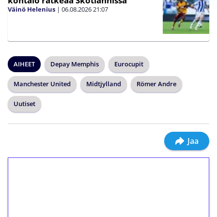
kohtalo ratkeaa Skotlannissa
Väinö Helenius
|
06.08.2026
21:07
AIHEET
Depay Memphis
Eurocupit
Manchester United
Midtjylland
Römer Andre
Uutiset
Jaa
1€ = 10€ arvosta
ilmaiskierroksia ilman
kierrätystä!