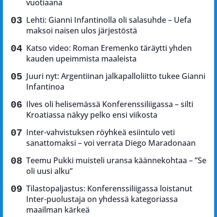
vuotiaana
Lehti: Gianni Infantinolla oli salasuhde – Uefa
maksoi naisen ulos järjestöstä
Katso video: Roman Eremenko täräytti yhden
kauden upeimmista maaleista
Juuri nyt: Argentiinan jalkapalloliitto tukee Gianni
Infantinoa
Ilves oli helisemässä Konferenssiliigassa – silti
Kroatiassa näkyy pelko ensi viikosta
Inter-vahvistuksen röyhkeä esiintulo veti
sanattomaksi – voi verrata Diego Maradonaan
Teemu Pukki muisteli uransa käännekohtaa – ”Se
oli uusi alku”
Tilastopaljastus: Konferenssiliigassa loistanut
Inter-puolustaja on yhdessä kategoriassa
maailman kärkeä