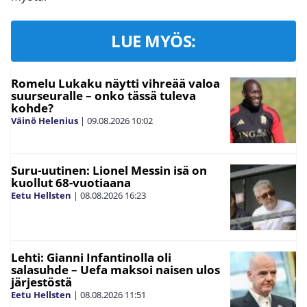
LUE MYÖS:
Romelu Lukaku näytti vihreää valoa
suurseuralle – onko tässä tuleva
kohde?
Väinö Helenius
|
09.08.2026
10:02
Suru-uutinen: Lionel Messin isä on
kuollut 68-vuotiaana
Eetu Hellsten
|
08.08.2026
16:23
Lehti: Gianni Infantinolla oli
salasuhde – Uefa maksoi naisen ulos
järjestöstä
Eetu Hellsten
|
08.08.2026
11:51