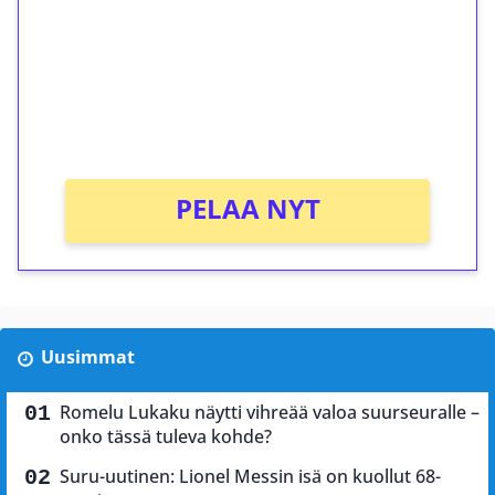
Talleta 1€
Saat heti 50 ilmaiskierrosta Tuohi 1000 -
peliin (arvo 0,20€ per kierros)!
Ei kierrätysvaatimusta!
PELAA NYT
Uusimmat
Romelu Lukaku näytti vihreää valoa suurseuralle –
onko tässä tuleva kohde?
Suru-uutinen: Lionel Messin isä on kuollut 68-