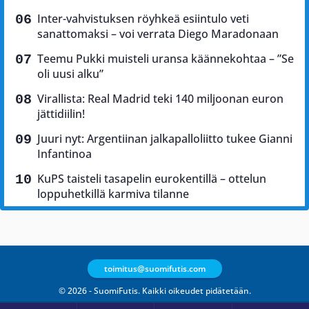
Inter-vahvistuksen röyhkeä esiintulo veti
sanattomaksi – voi verrata Diego Maradonaan
Teemu Pukki muisteli uransa käännekohtaa – ”Se
oli uusi alku”
Virallista: Real Madrid teki 140 miljoonan euron
jättidiilin!
Juuri nyt: Argentiinan jalkapalloliitto tukee Gianni
Infantinoa
KuPS taisteli tasapelin eurokentillä – ottelun
loppuhetkillä karmiva tilanne
toimitus@suomifutis.com
© 2026 - SuomiFutis. Kaikki oikeudet pidätetään.