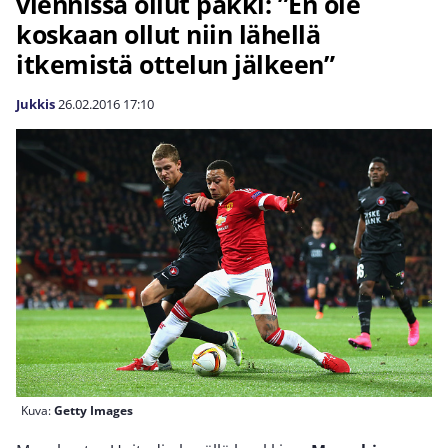
viennissä ollut pakki: ”En ole
koskaan ollut niin lähellä
itkemistä ottelun jälkeen”
Jukkis
26.02.2016
17:10
Kuva:
Getty Images