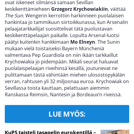
ovat iskeneet silmänsä samaan Sevillan
keskikenttämieheen
Grzegorz Krychowiakiin
, väittää
The Sun.
Wengerin kerrottiin harkinneen puolalaisen
hankintaa jo tammikuun siirtoikkunassa, kun Arsenalin
pelaajatarkkailijat suosittelivat tätä puolustavan
keskikenttäpelaajan paikalle. Lopulta Arsenal-luotsi
päätyi kuitenkin hankkimaan
Mo Elneyn
. The Sunin
mukaan vielä toistaiseksi Bayern Müncheniä
valmentava Pep Guardiola on niin ikään tarkkaillut
Krychowiakia jo pidempään. Mikäli seurat haluavat
puolalaispelaajan riveihinsä kesällä, joutunevat ne
pulittamaan tästä vähintään miehen ulosostopykälän
verran, rahtusen yli 32 miljoonaa euroa. Krychowiak on
Sevillassa toista kauttaan, pelattuaan aiemmin
Ranskassa Reimsin, Nantesin ja Bordeaux’n riveissä.
LUE MYÖS:
KuPS taisteli tasapelin eurokentillä –