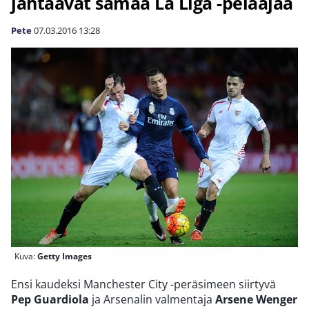
jahtaavat samaa La Liga -pelaajaa
Pete
07.03.2016
13:28
Kuva:
Getty Images
Ensi kaudeksi Manchester City -peräsimeen siirtyvä
Pep Guardiola
ja Arsenalin valmentaja
Arsene Wenger