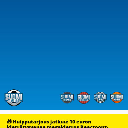
🎁 Huipputarjous jatkuu: 10 euron
kierrätysvapaa megakierros Reactoonz-