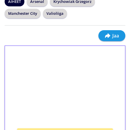
AIHEET
Arsenal
Krychowiak Grzegorz
Manchester City
Valioliiga
Jaa
1€ = 10€ arvosta
ilmaiskierroksia ilman
kierrätystä!
Talleta 1€
Saat heti 50 ilmaiskierrosta Tuohi 1000 -
peliin (arvo 0,20€ per kierros)!
Ei kierrätysvaatimusta!