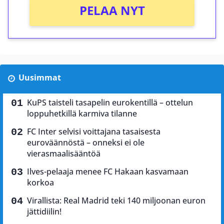
PELAA NYT
Uusimmat
KuPS taisteli tasapelin eurokentillä – ottelun
loppuhetkillä karmiva tilanne
FC Inter selvisi voittajana tasaisesta
euroväännöstä – onneksi ei ole
vierasmaalisääntöä
Ilves-pelaaja menee FC Hakaan kasvamaan
korkoa
Virallista: Real Madrid teki 140 miljoonan euron
jättidiilin!