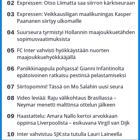
Expressen: Otso Liimatta saa siirron kärkiseuraan
Expressen: Veikkausliigan maalikuningas Kasper
Paananen siirtyy ulkomaille
Suurseura tyrmistyi Hollannin maajoukkuetähden
sopimusvaatimuksista
FC Inter vahvisti hyökkäystään nuorten
maajoukkuehyökkääjällä
Paniikkinappula pohjassa! Gianni Infantinolta
epätoivoinen ratkaisu pestinsä pelastamiseksi
Siirtopommi! Tässä on Mo Salahin uusi seura
Video leviää: Raju välikohtaus Brasiliassa –
Neymar menetti malttinsa ottelun jälkeen
Haastattelu: Amara Nallo kertoi arvokkaan
oppinsa Liverpoolista – esikuvana Virgil van Dijk
Inter vahvistuu SJK:sta tutulla Lauri Laineella