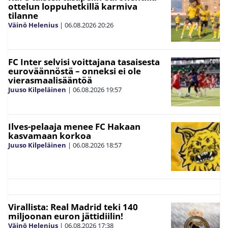
ottelun loppuhetkillä karmiva
tilanne
Väinö Helenius
|
06.08.2026
20:26
FC Inter selvisi voittajana tasaisesta
euroväännöstä – onneksi ei ole
vierasmaalisääntöä
Juuso Kilpeläinen
|
06.08.2026
19:57
Ilves-pelaaja menee FC Hakaan
kasvamaan korkoa
Juuso Kilpeläinen
|
06.08.2026
18:57
Virallista: Real Madrid teki 140
miljoonan euron jättidiilin!
Väinö Helenius
|
06.08.2026
17:38