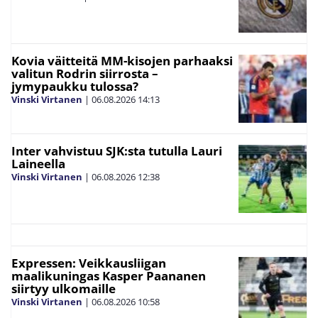
Kovia väitteitä MM-kisojen parhaaksi
valitun Rodrin siirrosta –
jymypaukku tulossa?
Vinski Virtanen
|
06.08.2026
14:13
Inter vahvistuu SJK:sta tutulla Lauri
Laineella
Vinski Virtanen
|
06.08.2026
12:38
Expressen: Veikkausliigan
maalikuningas Kasper Paananen
siirtyy ulkomaille
Vinski Virtanen
|
06.08.2026
10:58