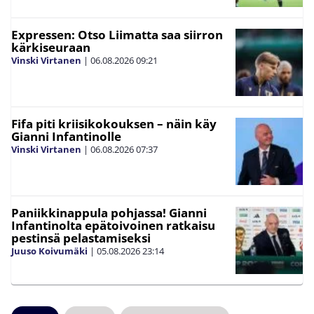
Expressen: Otso Liimatta saa siirron
kärkiseuraan
Vinski Virtanen
|
06.08.2026
09:21
Fifa piti kriisikokouksen – näin käy
Gianni Infantinolle
Vinski Virtanen
|
06.08.2026
07:37
Paniikkinappula pohjassa! Gianni
Infantinolta epätoivoinen ratkaisu
pestinsä pelastamiseksi
Juuso Koivumäki
|
05.08.2026
23:14