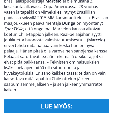
brasilialaispuolustaja
Marcelo
ei ole mukana 3.
kesäkuuta alkavassa Copa Americassa. 28-vuotias
vasen laitapakki on viimeksi esiintynyt Brasililian
paidassa syksyllä 2015 MM-karsintaotteluissa. Brasilian
maajoukkueen päävalmentaja
Dunga
on myöntänyt
SporTV:lle
, että ongelmat Marcelon kanssa alkoivat
koetun Chile-tappion jälkeen. Real-pelaajahan syytti
joukkuetta huonosta valmistautumisesta. – (Marcelo)
ei voi tehdä mitä haluaa vain koska hän on hyvä
pelaaja. Hänen pitää olla varovainen sanojensa kanssa.
Pelaajat satuttavat itseään tekemällä otsikoita, jotka
eivät pidä paikkaansa. – Teknisten ominaisuuksien
lisäksi pelaajien pitää olla sitoutuneita ja
hyväkäytöksisiä. En sano kaikkea tässä: teidän on vain
katsottava mitä tapahtui Chile-ottelun jälkeen –
saapumisemme jälkeen – ja sen jälkeen ymmärrätte
kaiken.
LUE MYÖS: