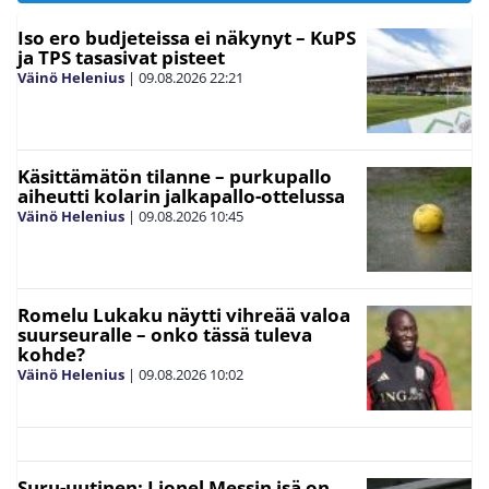
Iso ero budjeteissa ei näkynyt – KuPS
ja TPS tasasivat pisteet
Väinö Helenius
|
09.08.2026
22:21
Käsittämätön tilanne – purkupallo
aiheutti kolarin jalkapallo-ottelussa
Väinö Helenius
|
09.08.2026
10:45
Romelu Lukaku näytti vihreää valoa
suurseuralle – onko tässä tuleva
kohde?
Väinö Helenius
|
09.08.2026
10:02
Suru-uutinen: Lionel Messin isä on