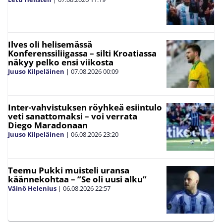
Ilves oli helisemässä
Konferenssiliigassa – silti Kroatiassa
näkyy pelko ensi viikosta
Juuso Kilpeläinen
|
07.08.2026
00:09
Inter-vahvistuksen röyhkeä esiintulo
veti sanattomaksi – voi verrata
Diego Maradonaan
Juuso Kilpeläinen
|
06.08.2026
23:20
Teemu Pukki muisteli uransa
käännekohtaa – ”Se oli uusi alku”
Väinö Helenius
|
06.08.2026
22:57