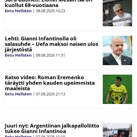
kuollut 68-vuotiaana
Eetu Hellsten
|
08.08.2026
16:23
Lehti: Gianni Infantinolla oli
salasuhde – Uefa maksoi naisen ulos
järjestöstä
Eetu Hellsten
|
08.08.2026
11:51
Katso video: Roman Eremenko
täräytti yhden kauden upeimmista
maaleista
Eetu Hellsten
|
07.08.2026
21:13
Juuri nyt: Argentiinan jalkapalloliitto
tukee Gianni Infantinoa
Eetu Hellsten
|
07.08.2026
11:19