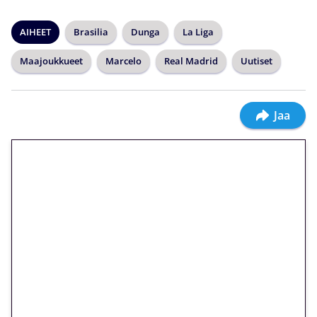
AIHEET
Brasilia
Dunga
La Liga
Maajoukkueet
Marcelo
Real Madrid
Uutiset
Jaa
🎁 Huipputarjous jatkuu: 10
euron kierrätysvapaa
megakierros Reactoonz-
peliin – vain 1 eurolla!
Peli: Reactoonz
Vain uusille asiakkaille!