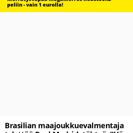
peliin - vain 1 eurolla!
Brasilian maajoukkuevalmentaja