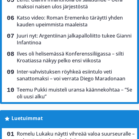
maksoi naisen ulos järjestöstä
Katso video: Roman Eremenko täräytti yhden
kauden upeimmista maaleista
Juuri nyt: Argentiinan jalkapalloliitto tukee Gianni
Infantinoa
Ilves oli helisemässä Konferenssiliigassa – silti
Kroatiassa näkyy pelko ensi viikosta
Inter-vahvistuksen röyhkeä esiintulo veti
sanattomaksi – voi verrata Diego Maradonaan
Teemu Pukki muisteli uransa käännekohtaa – ”Se
oli uusi alku”
Luetuimmat
Romelu Lukaku näytti vihreää valoa suurseuralle –