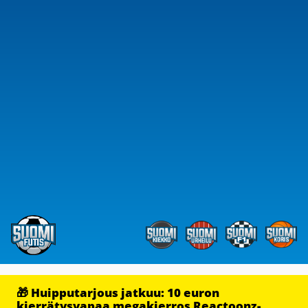
🎁 Huipputarjous jatkuu: 10 euron
kierrätysvapaa megakierros Reactoonz-