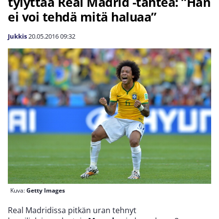
tylyttää Real Madrid -tähteä: ”Hän
ei voi tehdä mitä haluaa”
Jukkis
20.05.2016
09:32
Kuva:
Getty Images
Real Madridissa pitkän uran tehnyt