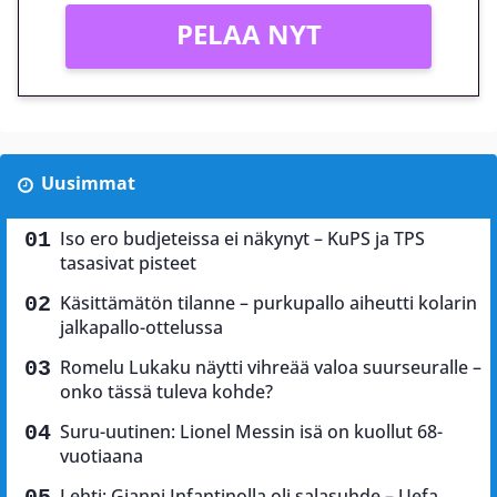
PELAA NYT
Uusimmat
Iso ero budjeteissa ei näkynyt – KuPS ja TPS
tasasivat pisteet
Käsittämätön tilanne – purkupallo aiheutti kolarin
jalkapallo-ottelussa
Romelu Lukaku näytti vihreää valoa suurseuralle –
onko tässä tuleva kohde?
Suru-uutinen: Lionel Messin isä on kuollut 68-
vuotiaana
Lehti: Gianni Infantinolla oli salasuhde – Uefa