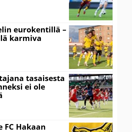
elin eurokentillä –
llä karmiva
ttajana tasaisesta
neksi ei ole
ä
ee FC Hakaan