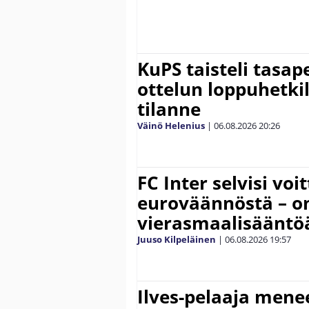
KuPS taisteli tasap
ottelun loppuhetki
tilanne
Väinö Helenius
|
06.08.2026
20:26
FC Inter selvisi voi
euroväännöstä – on
vierasmaalisääntö
Juuso Kilpeläinen
|
06.08.2026
19:57
Ilves-pelaaja men