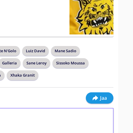
a
te N'Golo
Luiz David
Mane Sadio
Galleria
Sane Leroy
Sissoko Moussa
a
Xhaka Granit
Jaa
ilmaiskierroksia ilman