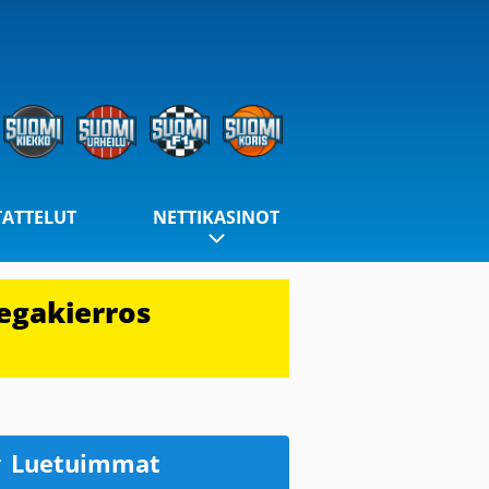
TATTELUT
NETTIKASINOT
egakierros
Luetuimmat