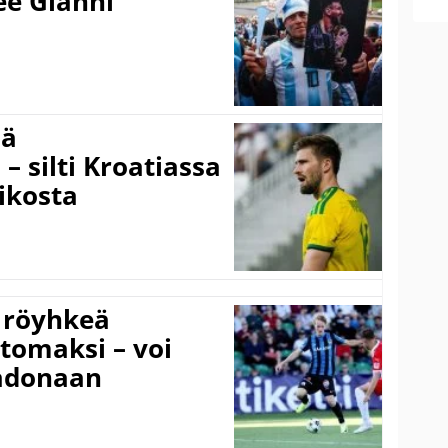
kee Gianni
sä
– silti Kroatiassa
ikosta
 röyhkeä
ttomaksi – voi
adonaan