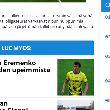
kuna sulkeutui keskiviikon ja torstain välisenä yönä
Valioliigaseurat värväsivät nipun huippunimiä
äpäivien järjettömän kalliit siirrot ylhäällä olevasta
LUE MYÖS:
n Eremenko
uden upeimmista
nan