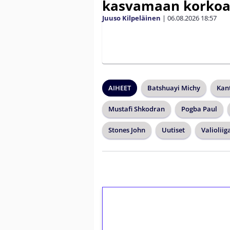
kasvamaan korko
Juuso Kilpeläinen
|
06.08.2026
18:57
AIHEET
Batshuayi Michy
Kan
Mustafi Shkodran
Pogba Paul
Stones John
Uutiset
Valioliig
1€ = 10€ arvosta 
kierrätystä!