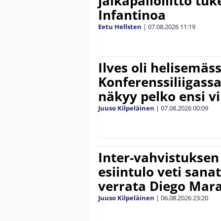
jalkapalloliitto tu
Infantinoa
Eetu Hellsten
|
07.08.2026
11:19
Ilves oli helisemäs
Konferenssiliigassa 
näkyy pelko ensi vi
Juuso Kilpeläinen
|
07.08.2026
00:09
Inter-vahvistuksen
esiintulo veti sana
verrata Diego Mar
Juuso Kilpeläinen
|
06.08.2026
23:20