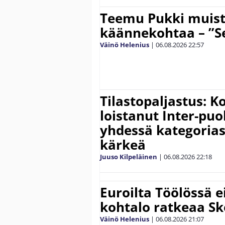
Teemu Pukki muist
käännekohtaa – ”Se
Väinö Helenius
|
06.08.2026
22:57
Tilastopaljastus: K
loistanut Inter-puo
yhdessä kategoria
kärkeä
Juuso Kilpeläinen
|
06.08.2026
22:18
Euroilta Töölössä e
kohtalo ratkeaa Sk
Väinö Helenius
|
06.08.2026
21:07