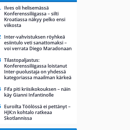
Ilves oli helisemässä
Konferenssiliigassa – silti
Kroatiassa näkyy pelko ensi
viikosta
Inter-vahvistuksen röyhkeä
esiintulo veti sanattomaksi –
voi verrata Diego Maradonaan
Tilastopaljastus:
Konferenssiliigassa loistanut
Inter-puolustaja on yhdessä
kategoriassa maailman kärkeä
Fifa piti kriisikokouksen – näin
käy Gianni Infantinolle
Euroilta Töölössä ei pettänyt –
HJK:n kohtalo ratkeaa
Skotlannissa