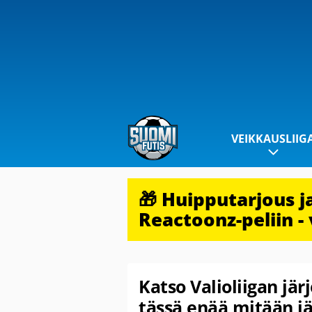
VEIKKAUSLIIG
🎁 Huipputarjous 
Reactoonz-peliin - 
Katso Valioliigan jär
tässä enää mitään j