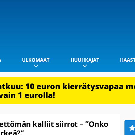
A
ULKOMAAT
HUUHKAJAT
HAAS
jatkuu: 10 euron kierrätysvapaa m
vain 1 eurolla!
jettömän kalliit siirrot – ”Onko
ärkeä?”