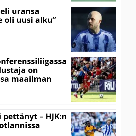
eli uransa
 oli uusi alku”
onferenssiliigassa
lustaja on
ssa maailman
i pettänyt – HJK:n
otlannissa