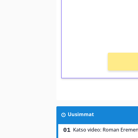
Talleta 1€
Saat heti 50 ilmaiskierr
kierros)!
Ei kierrätysvaatimusta!
Uusimmat
Katso video: Roman Eremen