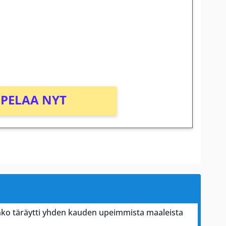
osta Tuohi 1000 -peliin (arvo 0,20€ per
PELAA NYT
ko täräytti yhden kauden upeimmista maaleista