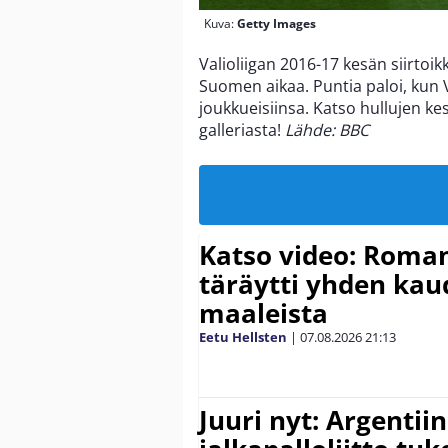
Kuva:
Getty Images
Valioliigan 2016-17 kesän siirtoik
Suomen aikaa. Puntia paloi, kun 
joukkueisiinsa. Katso hullujen kes
galleriasta!
Lähde: BBC
Katso video: Roma
täräytti yhden ka
maaleista
Eetu Hellsten
|
07.08.2026
21:13
Juuri nyt: Argentii