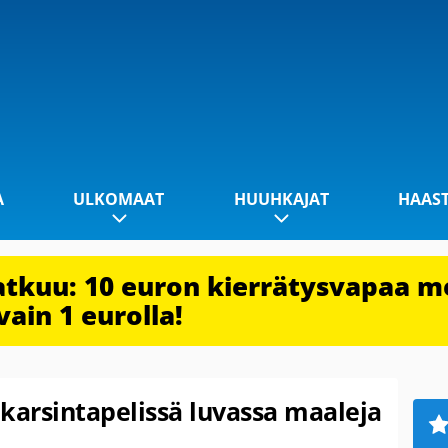
A
ULKOMAAT
HUUHKAJAT
HAAS
jatkuu: 10 euron kierrätysvapaa m
vain 1 eurolla!
karsintapelissä luvassa maaleja