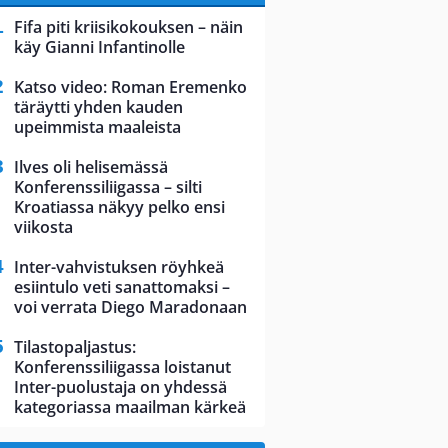
Fifa piti kriisikokouksen – näin
käy Gianni Infantinolle
Katso video: Roman Eremenko
täräytti yhden kauden
upeimmista maaleista
Ilves oli helisemässä
Konferenssiliigassa – silti
Kroatiassa näkyy pelko ensi
viikosta
Inter-vahvistuksen röyhkeä
esiintulo veti sanattomaksi –
voi verrata Diego Maradonaan
Tilastopaljastus:
Konferenssiliigassa loistanut
Inter-puolustaja on yhdessä
kategoriassa maailman kärkeä