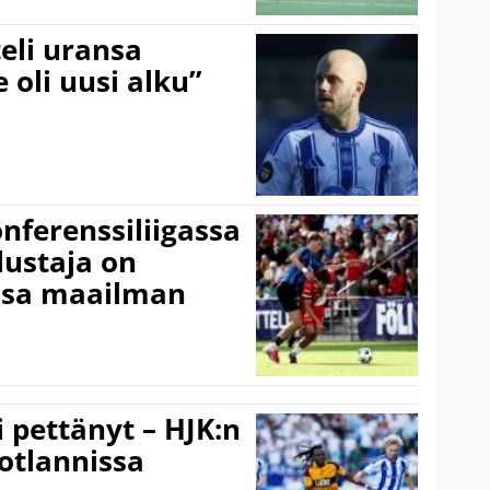
eli uransa
 oli uusi alku”
onferenssiliigassa
lustaja on
ssa maailman
i pettänyt – HJK:n
otlannissa