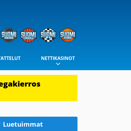
TATTELUT
NETTIKASINOT
egakierros
Luetuimmat