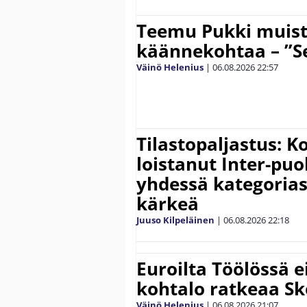
Teemu Pukki muist
käännekohtaa – ”Se
Väinö Helenius
|
06.08.2026
22:57
Tilastopaljastus: K
loistanut Inter-puo
yhdessä kategoria
kärkeä
Juuso Kilpeläinen
|
06.08.2026
22:18
Euroilta Töölössä e
kohtalo ratkeaa Sk
Väinö Helenius
|
06.08.2026
21:07