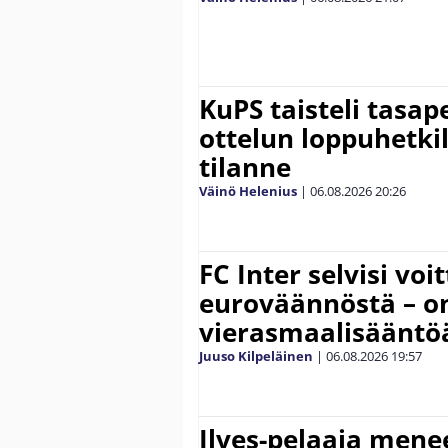
KuPS taisteli tasap
ottelun loppuhetki
tilanne
Väinö Helenius
|
06.08.2026
20:26
FC Inter selvisi voi
euroväännöstä – on
vierasmaalisääntö
Juuso Kilpeläinen
|
06.08.2026
19:57
Ilves-pelaaja men