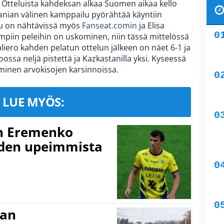
Otteluista kahdeksan alkaa Suomen aikaa kello
anian välinen kamppailu pyörähtää käyntiin
elu on nähtävissä myös
Fanseat.comin
ja Elisa
empiin peleihin on uskominen, niin tässä mittelössä
ero kahden pelatun ottelun jälkeen on näet 6-1 ja
ossa neljä pistettä ja Kazkastanilla yksi. Kyseessä
nen arvokisojen karsinnoissa.
LUE MYÖS:
n Eremenko
uden upeimmista
nan