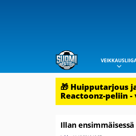
VEIKKAUSLIIG
🎁 Huipputarjous 
Reactoonz-peliin - 
Illan ensimmäisessä 