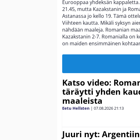
Eurooppaa yhdeksän kappaletta. 
21.45, mutta Kazakstanin ja Rom
Astanassa jo kello 19. Tämä ott
Viihteen kautta. Mikäli syksyn ai
nähdään maaleja. Romanian maali
Kazakstanin 2-7. Romanialla on ko
on maiden ensimmäinen kohtaami
Katso video: Roma
täräytti yhden ka
maaleista
Eetu Hellsten
|
07.08.2026
21:13
Juuri nyt: Argentii