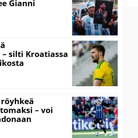
kee Gianni
sä
– silti Kroatiassa
ikosta
 röyhkeä
ttomaksi – voi
adonaan