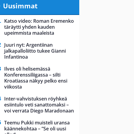
Uusimmat
Katso video: Roman Eremenko
täräytti yhden kauden
upeimmista maaleista
Juuri nyt: Argentiinan
jalkapalloliitto tukee Gianni
Infantinoa
Ilves oli helisemässä
Konferenssiliigassa – silti
Kroatiassa näkyy pelko ensi
viikosta
Inter-vahvistuksen röyhkeä
esiintulo veti sanattomaksi –
voi verrata Diego Maradonaan
Teemu Pukki muisteli uransa
käännekohtaa – ”Se oli uusi