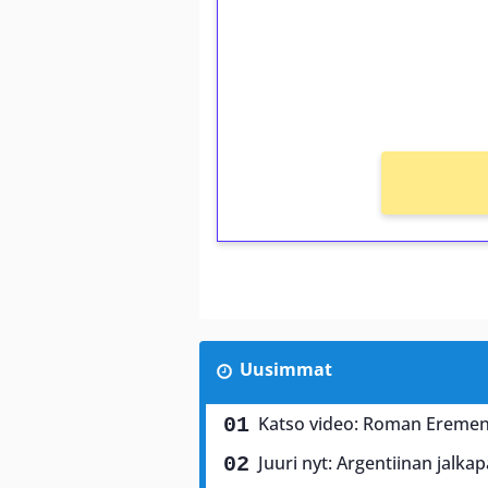
Talleta 1€
Saat heti 50 ilmaiskierr
kierros)!
Ei kierrätysvaatimusta!
Uusimmat
Katso video: Roman Eremen
Juuri nyt: Argentiinan jalkap