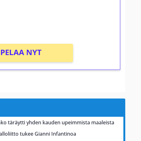
osta Tuohi 1000 -peliin (arvo 0,20€ per
PELAA NYT
ko täräytti yhden kauden upeimmista maaleista
alloliitto tukee Gianni Infantinoa