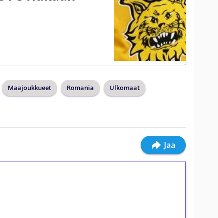
a
Maajoukkueet
Romania
Ulkomaat
Jaa
ilmaiskierroksia ilman