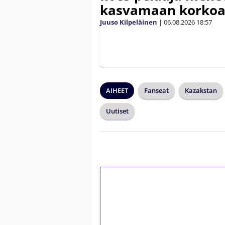
kasvamaan korko
Juuso Kilpeläinen
|
06.08.2026
18:57
AIHEET
Fanseat
Kazakstan
Uutiset
1€ = 10€ arvosta 
kierrätystä!