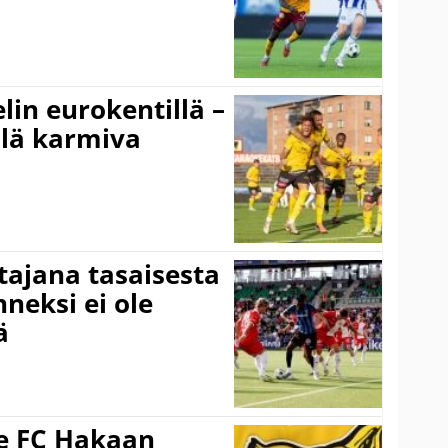
elin eurokentillä –
llä karmiva
ttajana tasaisesta
neksi ei ole
ä
ee FC Hakaan