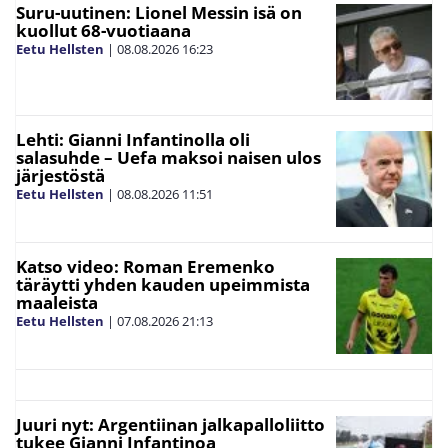
Suru-uutinen: Lionel Messin isä on
kuollut 68-vuotiaana
Eetu Hellsten
|
08.08.2026
16:23
Lehti: Gianni Infantinolla oli
salasuhde – Uefa maksoi naisen ulos
järjestöstä
Eetu Hellsten
|
08.08.2026
11:51
Katso video: Roman Eremenko
täräytti yhden kauden upeimmista
maaleista
Eetu Hellsten
|
07.08.2026
21:13
Juuri nyt: Argentiinan jalkapalloliitto
tukee Gianni Infantinoa