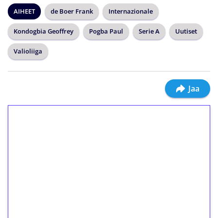
AIHEET
de Boer Frank
Internazionale
Kondogbia Geoffrey
Pogba Paul
Serie A
Uutiset
Valioliiga
Jaa
1€ = 10€ arvosta
ilmaiskierroksia ilman
kierrätystä!
Talleta 1€
Saat heti 50 ilmaiskierrosta Tuohi 1000 -
peliin (arvo 0,20€ per kierros)!