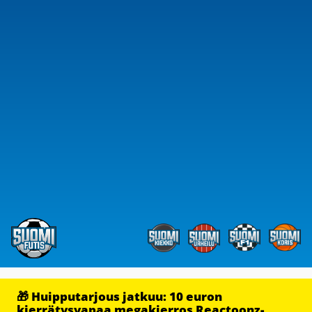
🎁 Huipputarjous jatkuu: 10 euron
kierrätysvapaa megakierros Reactoonz-