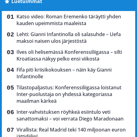
Luetuimmat
Katso video: Roman Eremenko täräytti yhden
kauden upeimmista maaleista
Lehti: Gianni Infantinolla oli salasuhde – Uefa
maksoi naisen ulos järjestöstä
Ilves oli helisemässä Konferenssiliigassa – silti
Kroatiassa näkyy pelko ensi viikosta
Fifa piti kriisikokouksen – näin käy Gianni
Infantinolle
Tilastopaljastus: Konferenssiliigassa loistanut
Inter-puolustaja on yhdessä kategoriassa
maailman kärkeä
Inter-vahvistuksen röyhkeä esiintulo veti
sanattomaksi – voi verrata Diego Maradonaan
Virallista: Real Madrid teki 140 miljoonan euron
jättidiilin!