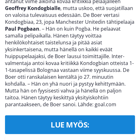
antanut viime aikoina kovaa kritiikkiä pelaajalleen
Geoffrey Kondogbialle
, mutta uskoo, että suojatillaan
on valoisa tulevaisuus edessään. De Boer vertasi
Kondogbiaa, 23, jopa Manchester Unitedin tähtipelaaja
Paul Pogbaan
. – Hän on kuin Pogba. He pelaavat
samalla pelipaikalla. Hänen täytyy voittaa
henkilökohtaiset taistelunsa ja pitää asiat
yksinkertaisena, mutta hänellä on kaikki eväät
huippupelaajaksi, de Boer lausui toimittajille. Inter-
valmentaja antoi kovaa kritiikkä Kondogbian otteista 1-
1-tasapelissä Bolognaa vastaan viime syyskuussa. De
Boer otti ranskalaisen kentältä jo 27. minuutin
kohdalla. – Hän on yhä nuori ja pystyy kehittymään.
Mutta hän on fyysisesti vahva ja hänellä on paljon
taitoa. Hänen täytyy keskittyä yksityiskohtiin
parantaakseen, de Boer sanoi. Lähde: goal.com
LUE MYÖS: