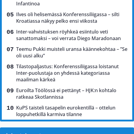
Infantinoa
Ilves oli helisemässä Konferenssiliigassa – silti
Kroatiassa näkyy pelko ensi viikosta
Inter-vahvistuksen röyhkeä esiintulo veti
sanattomaksi – voi verrata Diego Maradonaan
Teemu Pukki muisteli uransa käännekohtaa – ”Se
oli uusi alku”
Tilastopaljastus: Konferenssiliigassa loistanut
Inter-puolustaja on yhdessä kategoriassa
maailman kärkeä
Euroilta Töölössä ei pettänyt – HJK:n kohtalo
ratkeaa Skotlannissa
KuPS taisteli tasapelin eurokentillä – ottelun
loppuhetkillä karmiva tilanne