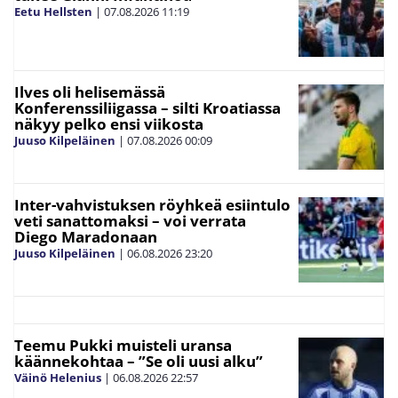
Eetu Hellsten
|
07.08.2026
11:19
Ilves oli helisemässä
Konferenssiliigassa – silti Kroatiassa
näkyy pelko ensi viikosta
Juuso Kilpeläinen
|
07.08.2026
00:09
Inter-vahvistuksen röyhkeä esiintulo
veti sanattomaksi – voi verrata
Diego Maradonaan
Juuso Kilpeläinen
|
06.08.2026
23:20
Teemu Pukki muisteli uransa
käännekohtaa – ”Se oli uusi alku”
Väinö Helenius
|
06.08.2026
22:57