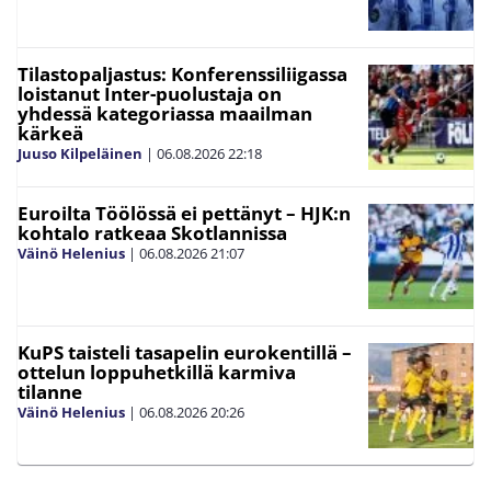
Tilastopaljastus: Konferenssiliigassa
loistanut Inter-puolustaja on
yhdessä kategoriassa maailman
kärkeä
Juuso Kilpeläinen
|
06.08.2026
22:18
Euroilta Töölössä ei pettänyt – HJK:n
kohtalo ratkeaa Skotlannissa
Väinö Helenius
|
06.08.2026
21:07
KuPS taisteli tasapelin eurokentillä –
ottelun loppuhetkillä karmiva
tilanne
Väinö Helenius
|
06.08.2026
20:26