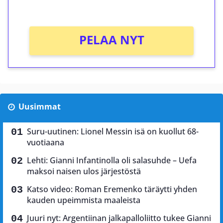
Ei kierrätysvaatimusta!
PELAA NYT
Uusimmat
Suru-uutinen: Lionel Messin isä on kuollut 68-
vuotiaana
Lehti: Gianni Infantinolla oli salasuhde – Uefa
maksoi naisen ulos järjestöstä
Katso video: Roman Eremenko täräytti yhden
kauden upeimmista maaleista
Juuri nyt: Argentiinan jalkapalloliitto tukee Gianni