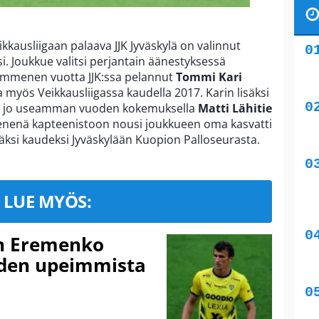
kausliigaan palaava JJK Jyväskylä on valinnut
i. Joukkue valitsi perjantain äänestyksessä
kymmenen vuotta JJK:ssa pelannut
Tommi Kari
a myös Veikkausliigassa kaudella 2017. Karin lisäksi
ään jo useamman vuoden kokemuksella
Matti Lähitie
senenä kapteenistoon nousi joukkueen oma kasvatti
 täksi kaudeksi Jyväskylään Kuopion Palloseurasta.
LUE MYÖS:
n Eremenko
uden upeimmista