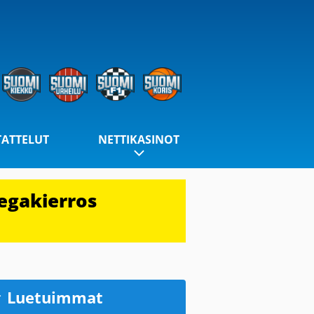
TATTELUT
NETTIKASINOT
egakierros
Luetuimmat