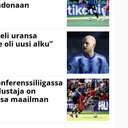
adonaan
eli uransa
 oli uusi alku”
onferenssiliigassa
lustaja on
ssa maailman