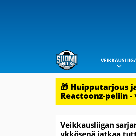
VEIKKAUSLIIG
🎁 Huipputarjous 
Reactoonz-peliin - 
Veikkausliigan sarja
ykkösenä jatkaa tut