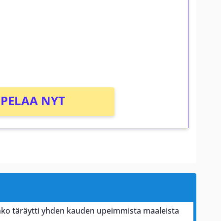
osta Tuohi 1000 -peliin (arvo 0,20€ per
PELAA NYT
ko täräytti yhden kauden upeimmista maaleista