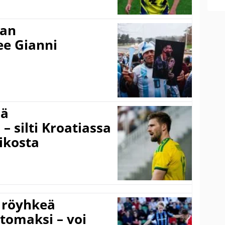
nan
kee Gianni
sä
– silti Kroatiassa
ikosta
 röyhkeä
ttomaksi – voi