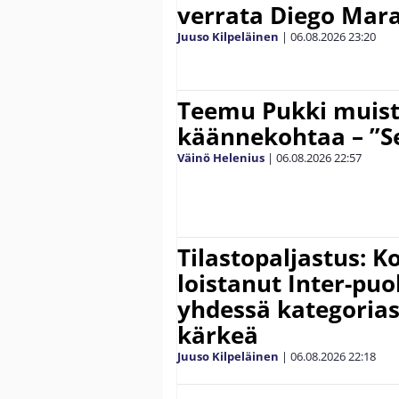
verrata Diego Mar
Juuso Kilpeläinen
|
06.08.2026
23:20
Teemu Pukki muist
käännekohtaa – ”Se
Väinö Helenius
|
06.08.2026
22:57
Tilastopaljastus: K
loistanut Inter-puo
yhdessä kategoria
kärkeä
Juuso Kilpeläinen
|
06.08.2026
22:18