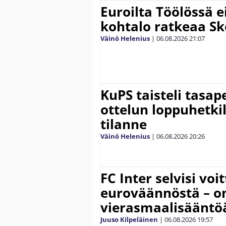
Euroilta Töölössä e
kohtalo ratkeaa Sk
Väinö Helenius
|
06.08.2026
21:07
KuPS taisteli tasap
ottelun loppuhetki
tilanne
Väinö Helenius
|
06.08.2026
20:26
FC Inter selvisi voi
euroväännöstä – on
vierasmaalisääntö
Juuso Kilpeläinen
|
06.08.2026
19:57