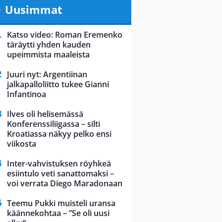
Uusimmat
Katso video: Roman Eremenko
täräytti yhden kauden
upeimmista maaleista
Juuri nyt: Argentiinan
jalkapalloliitto tukee Gianni
Infantinoa
Ilves oli helisemässä
Konferenssiliigassa – silti
Kroatiassa näkyy pelko ensi
viikosta
Inter-vahvistuksen röyhkeä
esiintulo veti sanattomaksi –
voi verrata Diego Maradonaan
Teemu Pukki muisteli uransa
käännekohtaa – ”Se oli uusi