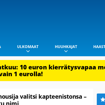
A
ULKOMAAT
HUUHKAJAT
HAAS
jatkuu: 10 euron kierrätysvapaa m
vain 1 eurolla!
nousija valitsi kapteenistonsa –
tu nimi