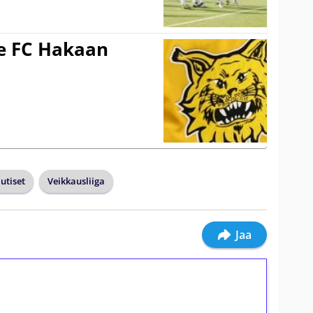
ee FC Hakaan
a
utiset
Veikkausliiga
Jaa
ilmaiskierroksia ilman