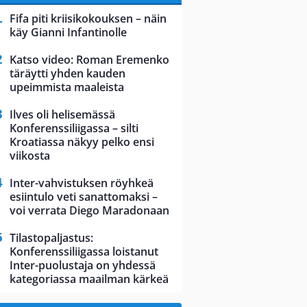
Fifa piti kriisikokouksen – näin
käy Gianni Infantinolle
Katso video: Roman Eremenko
täräytti yhden kauden
upeimmista maaleista
Ilves oli helisemässä
Konferenssiliigassa – silti
Kroatiassa näkyy pelko ensi
viikosta
Inter-vahvistuksen röyhkeä
esiintulo veti sanattomaksi –
voi verrata Diego Maradonaan
Tilastopaljastus:
Konferenssiliigassa loistanut
Inter-puolustaja on yhdessä
kategoriassa maailman kärkeä