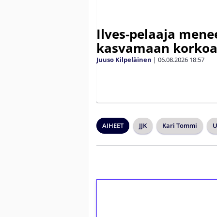
Ilves-pelaaja men
kasvamaan korko
Juuso Kilpeläinen
|
06.08.2026
18:57
AIHEET
JJK
Kari Tommi
U
1€ = 10€ arvosta 
kierrätystä!