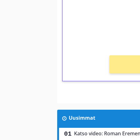
Talleta 1€
Saat heti 50 ilmaiskierr
kierros)!
Ei kierrätysvaatimusta!
Uusimmat
Katso video: Roman Eremen