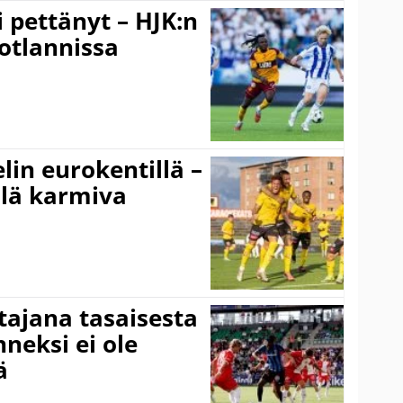
i pettänyt – HJK:n
otlannissa
elin eurokentillä –
llä karmiva
ttajana tasaisesta
neksi ei ole
ä