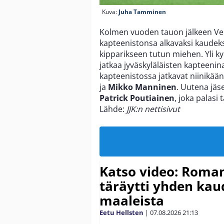
Kuva:
Juha Tamminen
Kolmen vuoden tauon jälkeen Veik
kapteenistonsa alkavaksi kaudeks
kipparikseen tutun miehen. Yli 
jatkaa jyväskyläläisten kapteenin
kapteenistossa jatkavat niinik
ja
Mikko Manninen
. Uutena jä
Patrick Poutiainen
, joka palasi
Lähde:
JJK:n nettisivut
Katso video: Roma
täräytti yhden ka
maaleista
Eetu Hellsten
|
07.08.2026
21:13