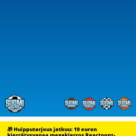
🎁 Huipputarjous jatkuu: 10 euron
kierrätysvapaa megakierros Reactoonz-