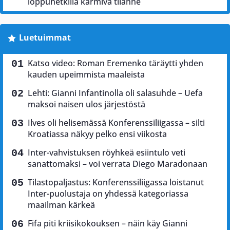
loppuhetkillä karmiva tilanne
Luetuimmat
Katso video: Roman Eremenko täräytti yhden
kauden upeimmista maaleista
Lehti: Gianni Infantinolla oli salasuhde – Uefa
maksoi naisen ulos järjestöstä
Ilves oli helisemässä Konferenssiliigassa – silti
Kroatiassa näkyy pelko ensi viikosta
Inter-vahvistuksen röyhkeä esiintulo veti
sanattomaksi – voi verrata Diego Maradonaan
Tilastopaljastus: Konferenssiliigassa loistanut
Inter-puolustaja on yhdessä kategoriassa
maailman kärkeä
Fifa piti kriisikokouksen – näin käy Gianni