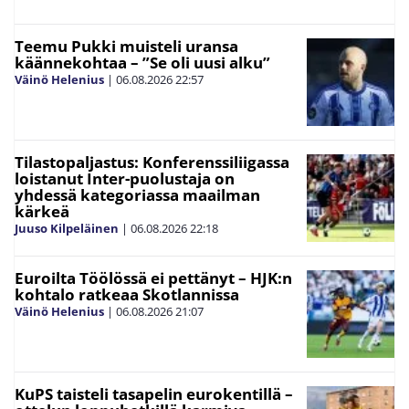
Teemu Pukki muisteli uransa
käännekohtaa – ”Se oli uusi alku”
Väinö Helenius
|
06.08.2026
22:57
Tilastopaljastus: Konferenssiliigassa
loistanut Inter-puolustaja on
yhdessä kategoriassa maailman
kärkeä
Juuso Kilpeläinen
|
06.08.2026
22:18
Euroilta Töölössä ei pettänyt – HJK:n
kohtalo ratkeaa Skotlannissa
Väinö Helenius
|
06.08.2026
21:07
KuPS taisteli tasapelin eurokentillä –