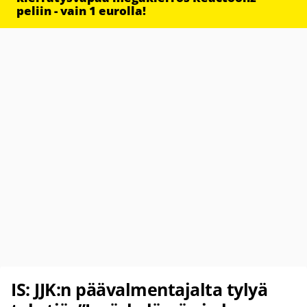
peliin - vain 1 eurolla!
IS: JJK:n päävalmentajalta tylyä