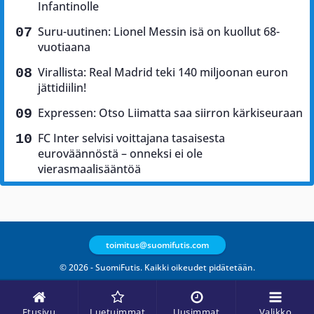
Infantinolle
Suru-uutinen: Lionel Messin isä on kuollut 68-
vuotiaana
Virallista: Real Madrid teki 140 miljoonan euron
jättidiilin!
Expressen: Otso Liimatta saa siirron kärkiseuraan
FC Inter selvisi voittajana tasaisesta
euroväännöstä – onneksi ei ole
vierasmaalisääntöä
toimitus@suomifutis.com
© 2026 - SuomiFutis. Kaikki oikeudet pidätetään.
Etusivu
Luetuimmat
Uusimmat
Valikko