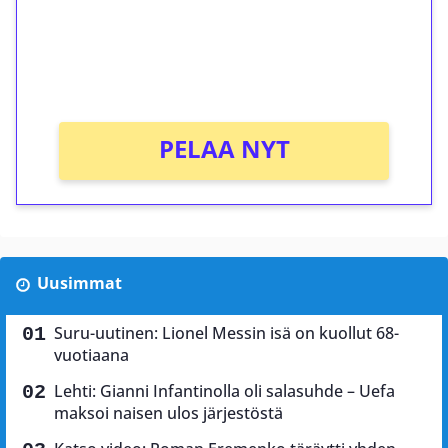
Saat heti 50 ilmaiskierrosta Tuohi 1000 -
peliin (arvo 0,20€ per kierros)!
Ei kierrätysvaatimusta!
PELAA NYT
Uusimmat
Suru-uutinen: Lionel Messin isä on kuollut 68-
vuotiaana
Lehti: Gianni Infantinolla oli salasuhde – Uefa
maksoi naisen ulos järjestöstä