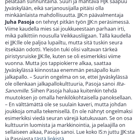
pelataan sunnuntaina. Suuri ja mahtava HJK saapuu
Jyväskylään, eikä sarjanousijalla pitäisi olla
minkäänlaista mahdollisuutta. JJK:n päävalmentaja
Juha Pasoja
on tehnyt pitkän työn JJK:n peräsimessä.
Viime kaudella mies sai joukkueestaan parhaan irti,
mikä palkittiin nousulla Veikkausliigaan. Tällä kaudella
ei JJK:lle ole paljoa lupailtu, mutta sitä tuskin seura
itsekään odotti. Yleisön tuki olisi valtavan tärkeä
piristysruiske JJK:lle, kuten se oli esimerkiksi viime
vuonna. Mutta jos tappiokierre alkaa, saattaa
Jyväskylässä kiinnostaa enemmän pesäpallo kuin
jalkapallo. – Suurin ongelma on se, ettei Jyväskylässä
ole ollenkaan jalkapallokulttuuria, Pasoja sanoi
Ilta-
Sanomille
. Siihen Pasoja haluaa kuitenkin tehdä
muutoksen jo omalla henkilökohtaisella panoksellaan.
– En välttämättä ole se suulain kaveri, mutta johdan
joukkoja omalla tekemisellä. En ole nähnyt ongelmaksi
esimerkiksi viedä seuran värejä katukuvaan. Se on osa
kulttuurin luomista ja markkinointia, ja pelaajilla on
sellaiseen aikaa, Pasoja sanoi. Lue koko IS:n juttu JJK:sta
ja Pasojasta
tästä linkistä
.