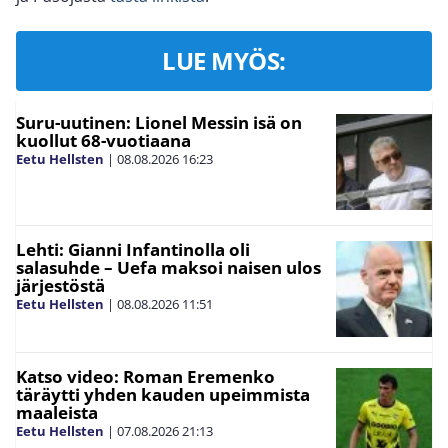
LUE MYÖS:
Suru-uutinen: Lionel Messin isä on
kuollut 68-vuotiaana
Eetu Hellsten
|
08.08.2026
16:23
Lehti: Gianni Infantinolla oli
salasuhde – Uefa maksoi naisen ulos
järjestöstä
Eetu Hellsten
|
08.08.2026
11:51
Katso video: Roman Eremenko
täräytti yhden kauden upeimmista
maaleista
Eetu Hellsten
|
07.08.2026
21:13