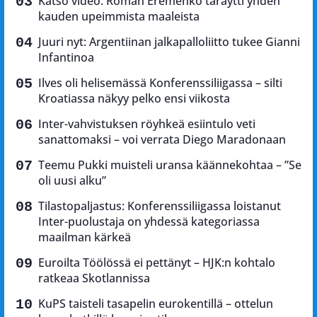
Katso video: Roman Eremenko täräytti yhden
kauden upeimmista maaleista
Juuri nyt: Argentiinan jalkapalloliitto tukee Gianni
Infantinoa
Ilves oli helisemässä Konferenssiliigassa – silti
Kroatiassa näkyy pelko ensi viikosta
Inter-vahvistuksen röyhkeä esiintulo veti
sanattomaksi – voi verrata Diego Maradonaan
Teemu Pukki muisteli uransa käännekohtaa – ”Se
oli uusi alku”
Tilastopaljastus: Konferenssiliigassa loistanut
Inter-puolustaja on yhdessä kategoriassa
maailman kärkeä
Euroilta Töölössä ei pettänyt – HJK:n kohtalo
ratkeaa Skotlannissa
KuPS taisteli tasapelin eurokentillä – ottelun