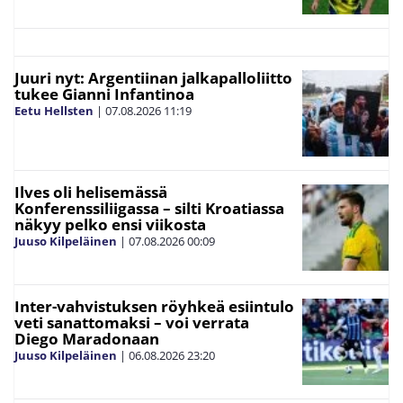
Juuri nyt: Argentiinan jalkapalloliitto
tukee Gianni Infantinoa
Eetu Hellsten
|
07.08.2026
11:19
Ilves oli helisemässä
Konferenssiliigassa – silti Kroatiassa
näkyy pelko ensi viikosta
Juuso Kilpeläinen
|
07.08.2026
00:09
Inter-vahvistuksen röyhkeä esiintulo
veti sanattomaksi – voi verrata
Diego Maradonaan
Juuso Kilpeläinen
|
06.08.2026
23:20