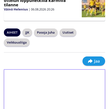
ottelun loppuhetkillä karmiva
tilanne
Väinö Helenius
|
06.08.2026
20:26
AIHEET
JJK
Pasoja Juha
Uutiset
Veikkausliiga
Jaa
1€ = 10€ arvosta
ilmaiskierroksia ilman
kierrätystä!
Talleta 1€