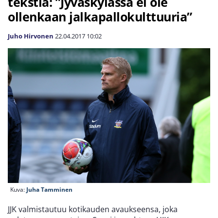
tekstiä: ”Jyväskylässä ei ole
ollenkaan jalkapallokulttuuria”
Juho Hirvonen
22.04.2017
10:02
Kuva:
Juha Tamminen
JJK valmistautuu kotikauden avaukseensa, joka