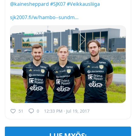
@kainesheppard
#SJK07
#Veikkausliiga
sjk2007.fi/w/hambo--sundm…
51
0
12:33 PM · Jul 19, 2017
LUE MYÖS: