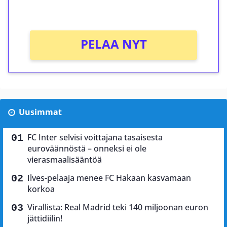
Ei kierrätysvaatimusta!
PELAA NYT
Uusimmat
FC Inter selvisi voittajana tasaisesta
euroväännöstä – onneksi ei ole
vierasmaalisääntöä
Ilves-pelaaja menee FC Hakaan kasvamaan
korkoa
Virallista: Real Madrid teki 140 miljoonan euron
jättidiilin!