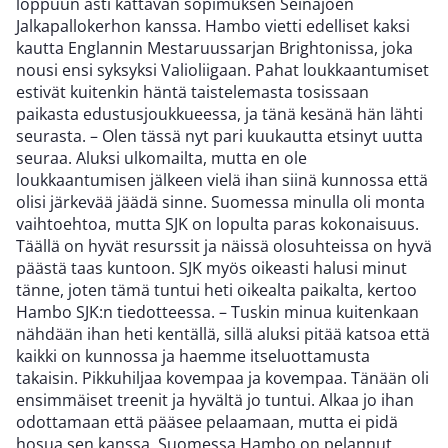
loppuun asti kattavan sopimuksen Seinäjoen
Jalkapallokerhon kanssa. Hambo vietti edelliset kaksi
kautta Englannin Mestaruussarjan Brightonissa, joka
nousi ensi syksyksi Valioliigaan. Pahat loukkaantumiset
estivät kuitenkin häntä taistelemasta tosissaan
paikasta edustusjoukkueessa, ja tänä kesänä hän lähti
seurasta. – Olen tässä nyt pari kuukautta etsinyt uutta
seuraa. Aluksi ulkomailta, mutta en ole
loukkaantumisen jälkeen vielä ihan siinä kunnossa että
olisi järkevää jäädä sinne. Suomessa minulla oli monta
vaihtoehtoa, mutta SJK on lopulta paras kokonaisuus.
Täällä on hyvät resurssit ja näissä olosuhteissa on hyvä
päästä taas kuntoon. SJK myös oikeasti halusi minut
tänne, joten tämä tuntui heti oikealta paikalta, kertoo
Hambo SJK:n tiedotteessa. – Tuskin minua kuitenkaan
nähdään ihan heti kentällä, sillä aluksi pitää katsoa että
kaikki on kunnossa ja haemme itseluottamusta
takaisin. Pikkuhiljaa kovempaa ja kovempaa. Tänään oli
ensimmäiset treenit ja hyvältä jo tuntui. Alkaa jo ihan
odottamaan että pääsee pelaamaan, mutta ei pidä
hosua sen kanssa. Suomessa Hambo on pelannut