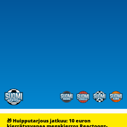
🎁 Huipputarjous jatkuu: 10 euron
kierrätysvapaa megakierros Reactoonz-