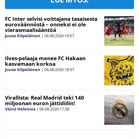
FC Inter selvisi voittajana tasaisesta
euroväännöstä – onneksi ei ole
vierasmaalisääntöä
Juuso Kilpeläinen
|
06.08.2026
19:57
Ilves-pelaaja menee FC Hakaan
kasvamaan korkoa
Juuso Kilpeläinen
|
06.08.2026
18:57
Virallista: Real Madrid teki 140
miljoonan euron jättidiilin!
Väinö Helenius
|
06.08.2026
17:38