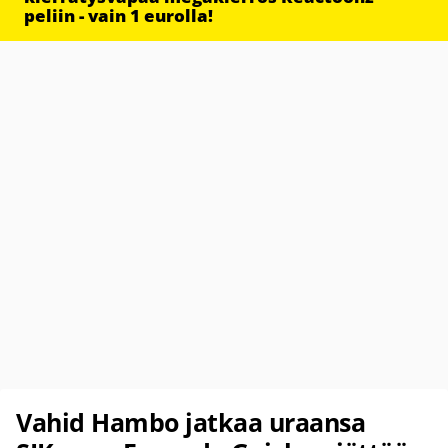
peliin - vain 1 eurolla!
Vahid Hambo jatkaa uraansa