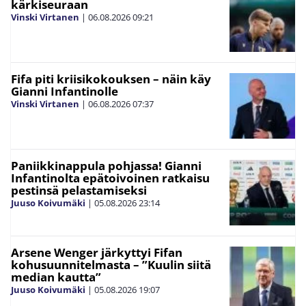
kärkiseuraan
Vinski Virtanen
|
06.08.2026
09:21
Fifa piti kriisikokouksen – näin käy
Gianni Infantinolle
Vinski Virtanen
|
06.08.2026
07:37
Paniikkinappula pohjassa! Gianni
Infantinolta epätoivoinen ratkaisu
pestinsä pelastamiseksi
Juuso Koivumäki
|
05.08.2026
23:14
Arsene Wenger järkyttyi Fifan
kohusuunnitelmasta – ”Kuulin siitä
median kautta”
Juuso Koivumäki
|
05.08.2026
19:07