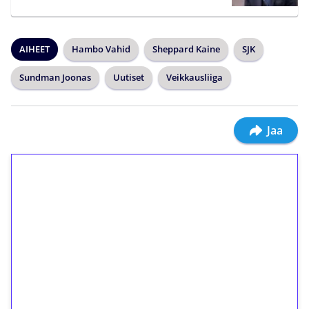
AIHEET
Hambo Vahid
Sheppard Kaine
SJK
Sundman Joonas
Uutiset
Veikkausliiga
Jaa
1€ = 10€ arvosta
ilmaiskierroksia ilman
kierrätystä!
Talleta 1€
Saat heti 50 ilmaiskierrosta Tuohi 1000 -
peliin (arvo 0,20€ per kierros)!