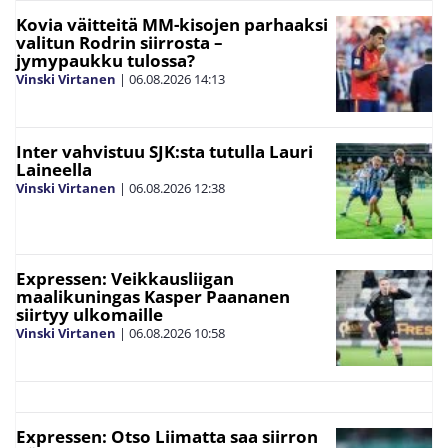
Kovia väitteitä MM-kisojen parhaaksi
valitun Rodrin siirrosta –
jymypaukku tulossa?
Vinski Virtanen
|
06.08.2026
14:13
Inter vahvistuu SJK:sta tutulla Lauri
Laineella
Vinski Virtanen
|
06.08.2026
12:38
Expressen: Veikkausliigan
maalikuningas Kasper Paananen
siirtyy ulkomaille
Vinski Virtanen
|
06.08.2026
10:58
Expressen: Otso Liimatta saa siirron