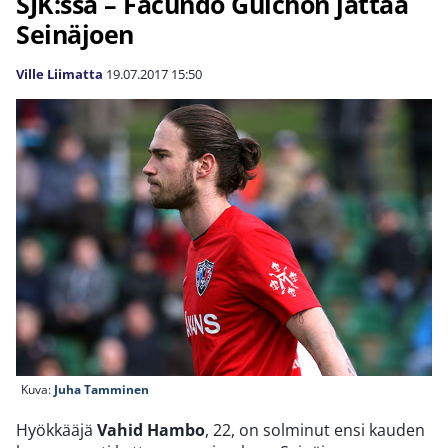
SJK:ssa – Facundo Guichon jättää
Seinäjoen
Ville Liimatta
19.07.2017
15:50
Kuva:
Juha Tamminen
Hyökkääjä
Vahid Hambo
, 22, on solminut ensi kauden