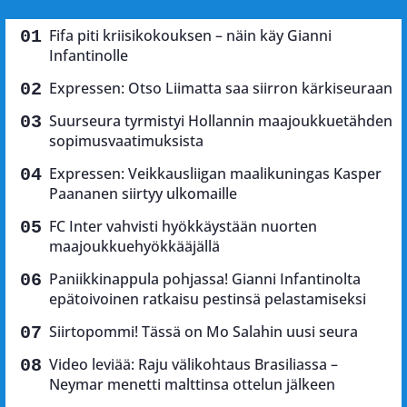
Fifa piti kriisikokouksen – näin käy Gianni
Infantinolle
Expressen: Otso Liimatta saa siirron kärkiseuraan
Suurseura tyrmistyi Hollannin maajoukkuetähden
sopimusvaatimuksista
Expressen: Veikkausliigan maalikuningas Kasper
Paananen siirtyy ulkomaille
FC Inter vahvisti hyökkäystään nuorten
maajoukkuehyökkääjällä
Paniikkinappula pohjassa! Gianni Infantinolta
epätoivoinen ratkaisu pestinsä pelastamiseksi
Siirtopommi! Tässä on Mo Salahin uusi seura
Video leviää: Raju välikohtaus Brasiliassa –
Neymar menetti malttinsa ottelun jälkeen