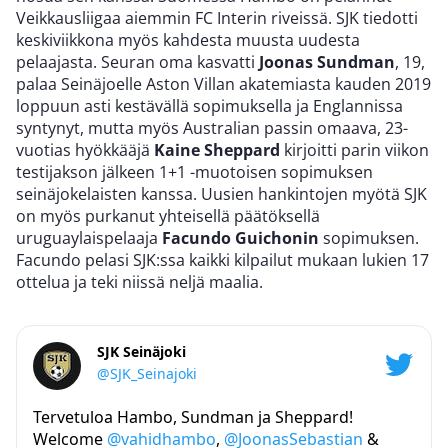
Veikkausliigaa aiemmin FC Interin riveissä. SJK tiedotti
keskiviikkona myös kahdesta muusta uudesta
pelaajasta. Seuran oma kasvatti
Joonas Sundman
, 19,
palaa Seinäjoelle Aston Villan akatemiasta kauden 2019
loppuun asti kestävällä sopimuksella ja Englannissa
syntynyt, mutta myös Australian passin omaava, 23-
vuotias hyökkääjä
Kaine Sheppard
kirjoitti parin viikon
testijakson jälkeen 1+1 -muotoisen sopimuksen
seinäjokelaisten kanssa. Uusien hankintojen myötä SJK
on myös purkanut yhteisellä päätöksellä
uruguaylaispelaaja
Facundo Guichonin
sopimuksen.
Facundo pelasi SJK:ssa kaikki kilpailut mukaan lukien 17
ottelua ja teki niissä neljä maalia.
SJK Seinäjoki
@SJK_Seinajoki
Tervetuloa Hambo, Sundman ja Sheppard!
Welcome
@vahidhambo
,
@JoonasSebastian
&