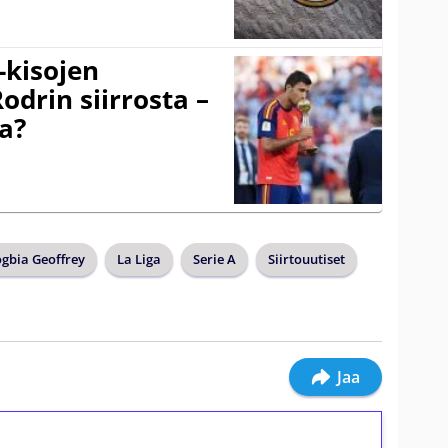
-kisojen
odrin siirrosta –
a?
gbia Geoffrey
La Liga
Serie A
Siirtouutiset
Jaa