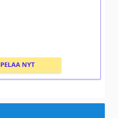
ilmaiskierroksia ilman
osta Tuohi 1000 -peliin (arvo 0,20€ per
PELAA NYT