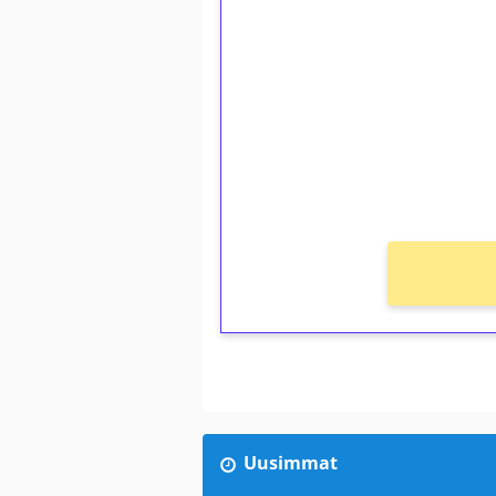
1€ = 10€ arvosta 
kierrätystä!
Talleta 1€
Saat heti 50 ilmaiskierr
kierros)!
Ei kierrätysvaatimusta!
Uusimmat