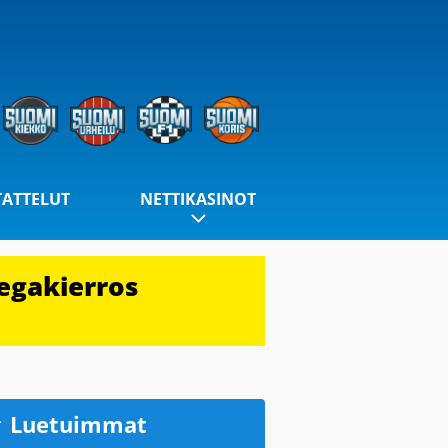
TATTELUT
NETTIKASINOT
egakierros
Luetuimmat