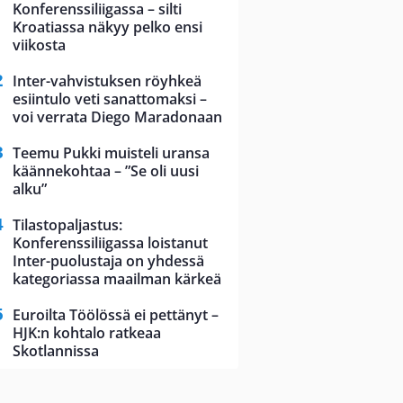
Konferenssiliigassa – silti
Kroatiassa näkyy pelko ensi
viikosta
Inter-vahvistuksen röyhkeä
esiintulo veti sanattomaksi –
voi verrata Diego Maradonaan
Teemu Pukki muisteli uransa
käännekohtaa – ”Se oli uusi
alku”
Tilastopaljastus:
Konferenssiliigassa loistanut
Inter-puolustaja on yhdessä
kategoriassa maailman kärkeä
Euroilta Töölössä ei pettänyt –
HJK:n kohtalo ratkeaa
Skotlannissa