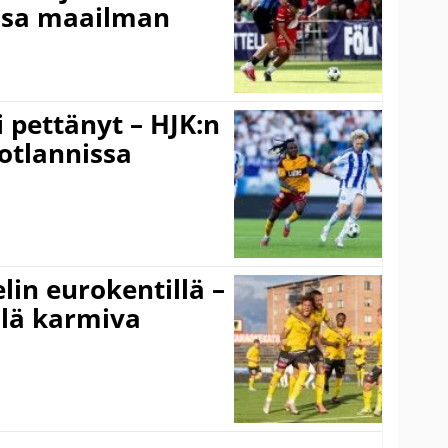
ssa maailman
i pettänyt – HJK:n
otlannissa
elin eurokentillä –
llä karmiva