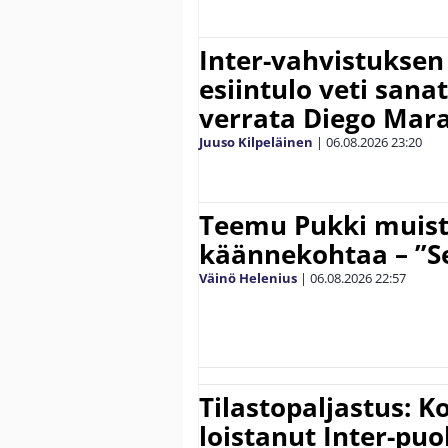
Inter-vahvistuksen
esiintulo veti sana
verrata Diego Mar
Juuso Kilpeläinen
|
06.08.2026
23:20
Teemu Pukki muist
käännekohtaa – ”Se
Väinö Helenius
|
06.08.2026
22:57
Tilastopaljastus: K
loistanut Inter-puo