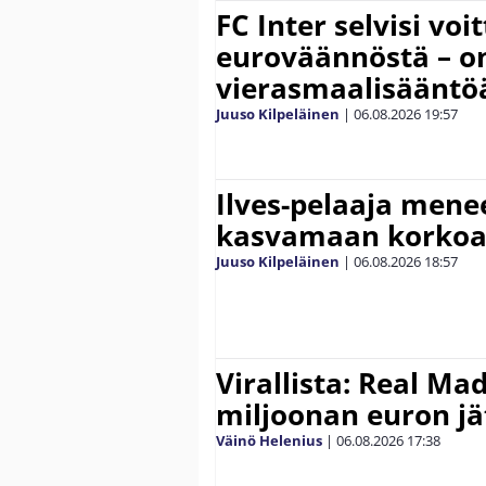
FC Inter selvisi voi
euroväännöstä – on
vierasmaalisääntö
Juuso Kilpeläinen
|
06.08.2026
19:57
Ilves-pelaaja men
kasvamaan korko
Juuso Kilpeläinen
|
06.08.2026
18:57
Virallista: Real Mad
miljoonan euron jät
Väinö Helenius
|
06.08.2026
17:38