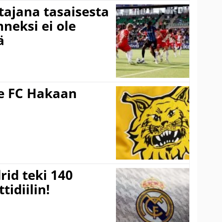
ttajana tasaisesta
neksi ei ole
ä
ee FC Hakaan
a
rid teki 140
tidiilin!