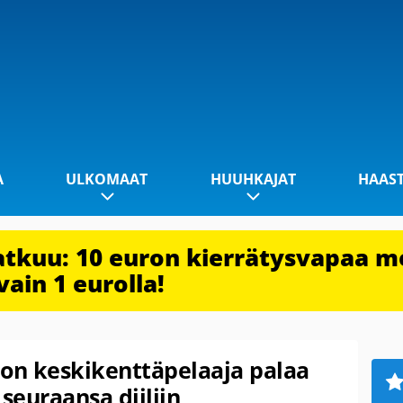
A
ULKOMAAT
HUUHKAJAT
HAAS
jatkuu: 10 euron kierrätysvapaa m
vain 1 eurolla!
non keskikenttäpelaaja palaa
seuraansa diiliin