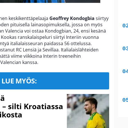
inen keskikenttäpelaaja
Geoffrey Kondogbia
siirtyy
den pituisella lainasopimuksella, jossa on myös
 Valencia voi ostaa Kondogbian, 24, ensi kesänä
Kookas ranskalaispeluri siirtyi Interiin vuonna
tyä italialaisseuran paidassa 56 ottelussa.
anut RC Lensiä ja Sevillaa. Italialaislähteiden
ttä viime viikkoina Interin treeneihin
 Valencian kanssa.
LUE MYÖS:
sä
– silti Kroatiassa
ikosta