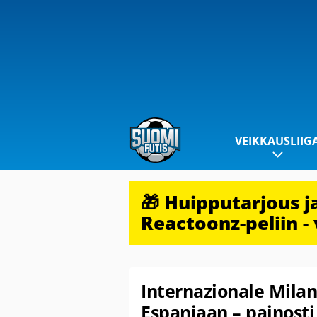
VEIKKAUSLIIG
🎁 Huipputarjous 
Reactoonz-peliin - 
Internazionale Mila
Espanjaan – painosti 