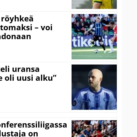
 röyhkeä
ttomaksi – voi
adonaan
eli uransa
 oli uusi alku”
onferenssiliigassa
lustaja on