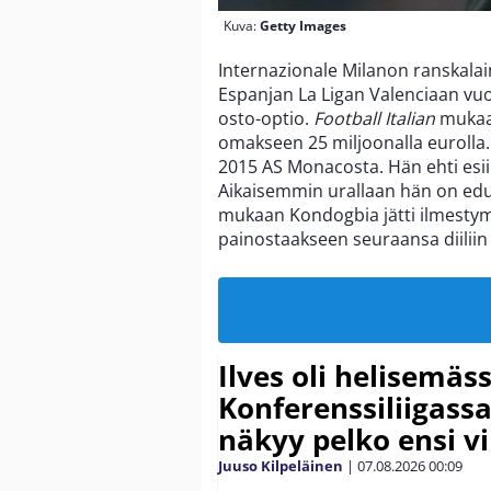
Kuva:
Getty Images
Internazionale Milanon ranskala
Espanjan La Ligan Valenciaan vuo
osto-optio.
Football Italian
mukaan
omakseen 25 miljoonalla eurolla. 
2015 AS Monacosta. Hän ehti esiin
Aikaisemmin urallaan hän on edust
mukaan Kondogbia jätti ilmestymä
painostaakseen seuraansa diiliin
Ilves oli helisemäs
Konferenssiliigassa 
näkyy pelko ensi vi
Juuso Kilpeläinen
|
07.08.2026
00:09