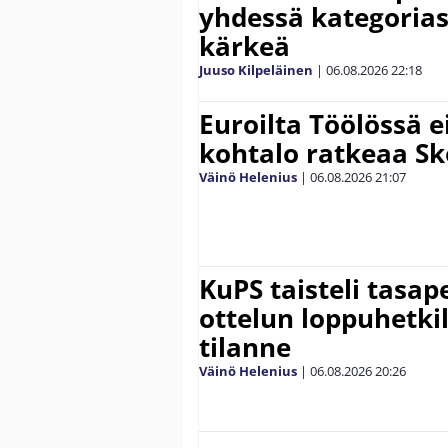
yhdessä kategoria
kärkeä
Juuso Kilpeläinen
|
06.08.2026
22:18
Euroilta Töölössä e
kohtalo ratkeaa Sk
Väinö Helenius
|
06.08.2026
21:07
KuPS taisteli tasap
ottelun loppuhetki
tilanne
Väinö Helenius
|
06.08.2026
20:26