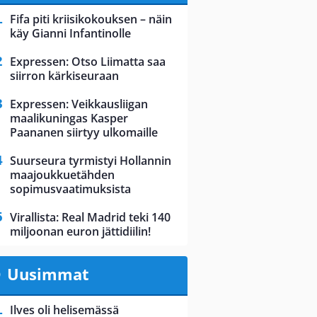
Fifa piti kriisikokouksen – näin
käy Gianni Infantinolle
Expressen: Otso Liimatta saa
siirron kärkiseuraan
Expressen: Veikkausliigan
maalikuningas Kasper
Paananen siirtyy ulkomaille
Suurseura tyrmistyi Hollannin
maajoukkuetähden
sopimusvaatimuksista
Virallista: Real Madrid teki 140
miljoonan euron jättidiilin!
Uusimmat
Ilves oli helisemässä