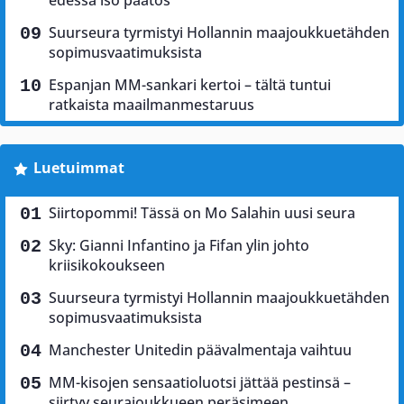
edessä iso päätös
Suurseura tyrmistyi Hollannin maajoukkuetähden
sopimusvaatimuksista
Espanjan MM-sankari kertoi – tältä tuntui
ratkaista maailmanmestaruus
Luetuimmat
Siirtopommi! Tässä on Mo Salahin uusi seura
Sky: Gianni Infantino ja Fifan ylin johto
kriisikokoukseen
Suurseura tyrmistyi Hollannin maajoukkuetähden
sopimusvaatimuksista
Manchester Unitedin päävalmentaja vaihtuu
MM-kisojen sensaatioluotsi jättää pestinsä –
siirtyy seurajoukkueen peräsimeen