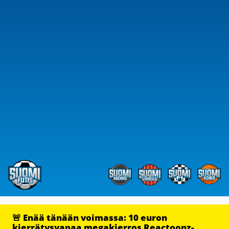
🚨 Enää tänään voimassa: 10 euron
kierrätysvapaa megakierros Reactoonz-