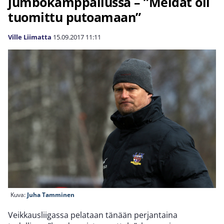
jumbokamppailussa – ”Meidät oli
tuomittu putoamaan”
Ville Liimatta
15.09.2017
11:11
Kuva:
Juha Tamminen
Veikkausliigassa pelataan tänään perjantaina