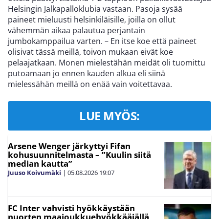
Helsingin Jalkapalloklubia vastaan. Pasoja sysää
paineet mieluusti helsinkiläisille, joilla on ollut
vähemmän aikaa palautua perjantain
jumbokamppailua varten. – En itse koe että paineet
olisivat tässä meillä, toivon mukaan eivät koe
pelaajatkaan. Monen mielestähän meidät oli tuomittu
putoamaan jo ennen kauden alkua eli siinä
mielessähän meillä on enää vain voitettavaa.
LUE MYÖS:
Arsene Wenger järkyttyi Fifan
kohusuunnitelmasta – ”Kuulin siitä
median kautta”
Juuso Koivumäki
|
05.08.2026
19:07
FC Inter vahvisti hyökkäystään
nuorten maajoukkuehyökkääjällä