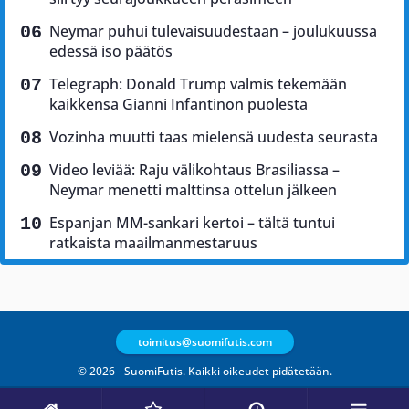
Neymar puhui tulevaisuudestaan – joulukuussa
edessä iso päätös
Telegraph: Donald Trump valmis tekemään
kaikkensa Gianni Infantinon puolesta
Vozinha muutti taas mielensä uudesta seurasta
Video leviää: Raju välikohtaus Brasiliassa –
Neymar menetti malttinsa ottelun jälkeen
Espanjan MM-sankari kertoi – tältä tuntui
ratkaista maailmanmestaruus
toimitus@suomifutis.com
© 2026 - SuomiFutis. Kaikki oikeudet pidätetään.