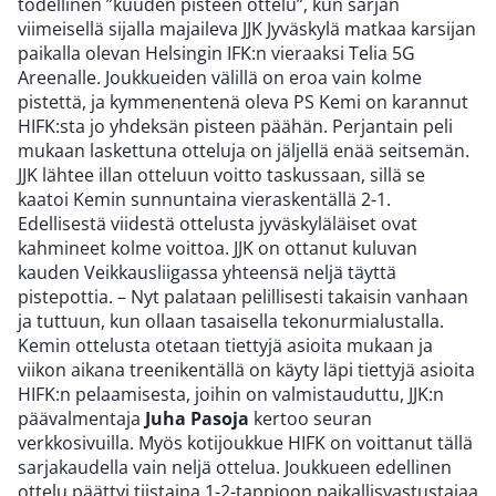
todellinen ”kuuden pisteen ottelu”, kun sarjan
viimeisellä sijalla majaileva JJK Jyväskylä matkaa karsijan
paikalla olevan Helsingin IFK:n vieraaksi Telia 5G
Areenalle. Joukkueiden välillä on eroa vain kolme
pistettä, ja kymmenentenä oleva PS Kemi on karannut
HIFK:sta jo yhdeksän pisteen päähän. Perjantain peli
mukaan laskettuna otteluja on jäljellä enää seitsemän.
JJK lähtee illan otteluun voitto taskussaan, sillä se
kaatoi Kemin sunnuntaina vieraskentällä 2-1.
Edellisestä viidestä ottelusta jyväskyläläiset ovat
kahmineet kolme voittoa. JJK on ottanut kuluvan
kauden Veikkausliigassa yhteensä neljä täyttä
pistepottia. – Nyt palataan pelillisesti takaisin vanhaan
ja tuttuun, kun ollaan tasaisella tekonurmialustalla.
Kemin ottelusta otetaan tiettyjä asioita mukaan ja
viikon aikana treenikentällä on käyty läpi tiettyjä asioita
HIFK:n pelaamisesta, joihin on valmistauduttu, JJK:n
päävalmentaja
Juha Pasoja
kertoo seuran
verkkosivuilla. Myös kotijoukkue HIFK on voittanut tällä
sarjakaudella vain neljä ottelua. Joukkueen edellinen
ottelu päättyi tiistaina 1-2-tappioon paikallisvastustajaa