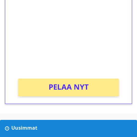
1€ = 10€ arvosta
ilmaiskierroksia ilman
kierrätystä!
Talleta 1€
Saat heti 50 ilmaiskierrosta Tuohi 1000 -
peliin (arvo 0,20€ per kierros)!
Ei kierrätysvaatimusta!
PELAA NYT
Uusimmat