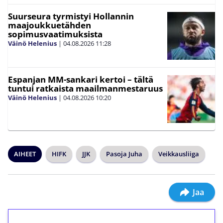
Suurseura tyrmistyi Hollannin
maajoukkuetähden
sopimusvaatimuksista
Väinö Helenius
|
04.08.2026
11:28
Espanjan MM-sankari kertoi – tältä
tuntui ratkaista maailmanmestaruus
Väinö Helenius
|
04.08.2026
10:20
AIHEET
HIFK
JJK
Pasoja Juha
Veikkausliiga
Jaa