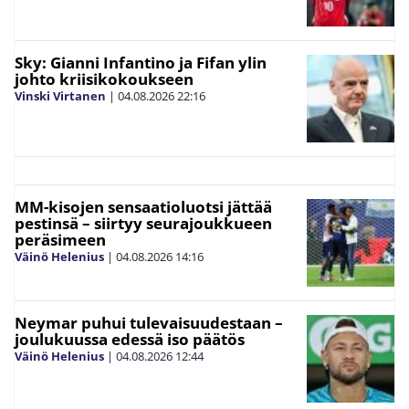
Sky: Gianni Infantino ja Fifan ylin
johto kriisikokoukseen
Vinski Virtanen
|
04.08.2026
22:16
MM-kisojen sensaatioluotsi jättää
pestinsä – siirtyy seurajoukkueen
peräsimeen
Väinö Helenius
|
04.08.2026
14:16
Neymar puhui tulevaisuudestaan –
joulukuussa edessä iso päätös
Väinö Helenius
|
04.08.2026
12:44