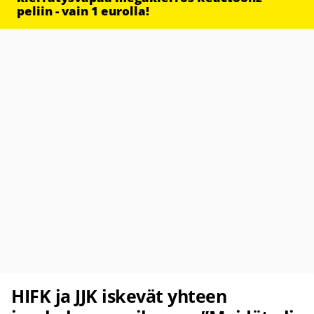
peliin - vain 1 eurolla!
HIFK ja JJK iskevät yhteen