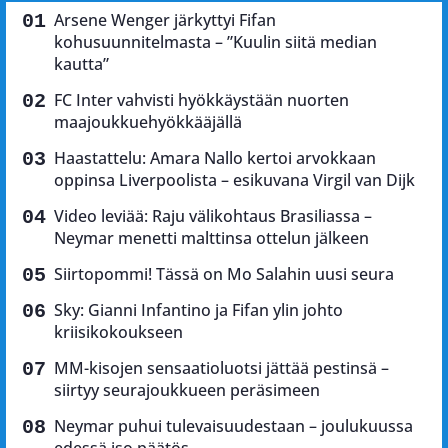
Arsene Wenger järkyttyi Fifan
kohusuunnitelmasta – ”Kuulin siitä median
kautta”
FC Inter vahvisti hyökkäystään nuorten
maajoukkuehyökkääjällä
Haastattelu: Amara Nallo kertoi arvokkaan
oppinsa Liverpoolista – esikuvana Virgil van Dijk
Video leviää: Raju välikohtaus Brasiliassa –
Neymar menetti malttinsa ottelun jälkeen
Siirtopommi! Tässä on Mo Salahin uusi seura
Sky: Gianni Infantino ja Fifan ylin johto
kriisikokoukseen
MM-kisojen sensaatioluotsi jättää pestinsä –
siirtyy seurajoukkueen peräsimeen
Neymar puhui tulevaisuudestaan – joulukuussa