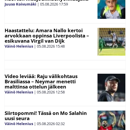
Juuso Koivumäki
|
05.08.2026
17:59
Haastattelu: Amara Nallo kertoi
arvokkaan oppinsa Liverpoolista –
esikuvana Virgil van Dijk
Väinö Helenius
|
05.08.2026
15:48
Video leviää: Raju välikohtaus
Brasiliassa – Neymar menetti
malttinsa ottelun jälkeen
Väinö Helenius
|
05.08.2026
12:58
Siirtopommi! Tässä on Mo Salahin
uusi seura
Väinö Helenius
|
05.08.2026
02:32