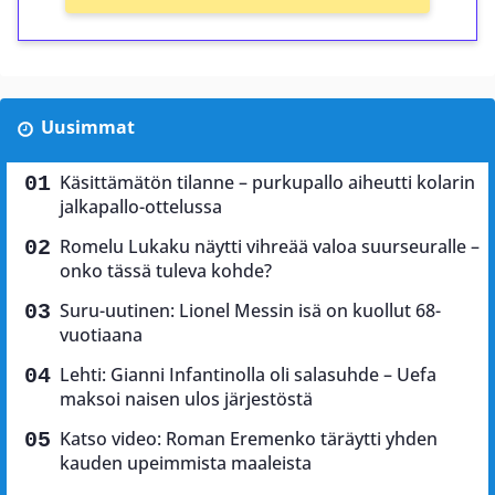
Uusimmat
Käsittämätön tilanne – purkupallo aiheutti kolarin
jalkapallo-ottelussa
Romelu Lukaku näytti vihreää valoa suurseuralle –
onko tässä tuleva kohde?
Suru-uutinen: Lionel Messin isä on kuollut 68-
vuotiaana
Lehti: Gianni Infantinolla oli salasuhde – Uefa
maksoi naisen ulos järjestöstä
Katso video: Roman Eremenko täräytti yhden
kauden upeimmista maaleista