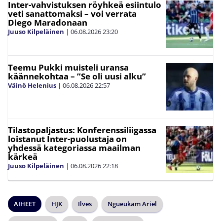
Inter-vahvistuksen röyhkeä esiintulo
veti sanattomaksi – voi verrata
Diego Maradonaan
Juuso Kilpeläinen
|
06.08.2026
23:20
Teemu Pukki muisteli uransa
käännekohtaa – ”Se oli uusi alku”
Väinö Helenius
|
06.08.2026
22:57
Tilastopaljastus: Konferenssiliigassa
loistanut Inter-puolustaja on
yhdessä kategoriassa maailman
kärkeä
Juuso Kilpeläinen
|
06.08.2026
22:18
AIHEET
HJK
Ilves
Ngueukam Ariel