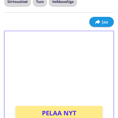
Siirtouutiset
Tuco
Veikkausliiga
Jaa
1€ = 10€ arvosta
ilmaiskierroksia ilman
kierrätystä!
Talleta 1€
Saat heti 50 ilmaiskierrosta Tuohi 1000 -
peliin (arvo 0,20€ per kierros)!
Ei kierrätysvaatimusta!
PELAA NYT