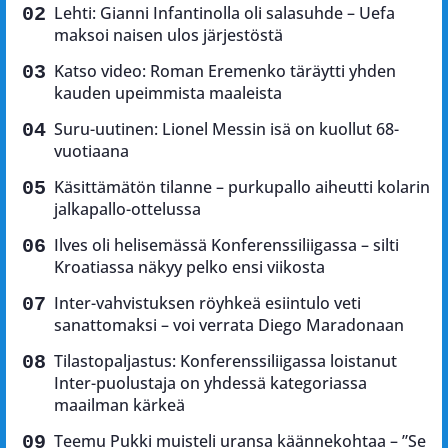
Lehti: Gianni Infantinolla oli salasuhde – Uefa
maksoi naisen ulos järjestöstä
Katso video: Roman Eremenko täräytti yhden
kauden upeimmista maaleista
Suru-uutinen: Lionel Messin isä on kuollut 68-
vuotiaana
Käsittämätön tilanne – purkupallo aiheutti kolarin
jalkapallo-ottelussa
Ilves oli helisemässä Konferenssiliigassa – silti
Kroatiassa näkyy pelko ensi viikosta
Inter-vahvistuksen röyhkeä esiintulo veti
sanattomaksi – voi verrata Diego Maradonaan
Tilastopaljastus: Konferenssiliigassa loistanut
Inter-puolustaja on yhdessä kategoriassa
maailman kärkeä
Teemu Pukki muisteli uransa käännekohtaa – ”Se