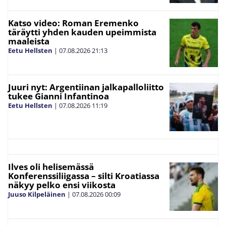
Katso video: Roman Eremenko
täräytti yhden kauden upeimmista
maaleista
Eetu Hellsten
|
07.08.2026
21:13
Juuri nyt: Argentiinan jalkapalloliitto
tukee Gianni Infantinoa
Eetu Hellsten
|
07.08.2026
11:19
Ilves oli helisemässä
Konferenssiliigassa – silti Kroatiassa
näkyy pelko ensi viikosta
Juuso Kilpeläinen
|
07.08.2026
00:09