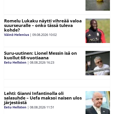
Romelu Lukaku näytti vihreää valoa
suurseuralle – onko tässä tuleva
kohde?
Väinö Helenius
|
09.08.2026
10:02
Suru-uutinen: Lionel Messin isä on
kuollut 68-vuotiaana
Eetu Hellsten
|
08.08.2026
16:23
Lehti: Gianni Infantinolla oli
salasuhde – Uefa maksoi naisen ulos
järjestöstä
Eetu Hellsten
|
08.08.2026
11:51