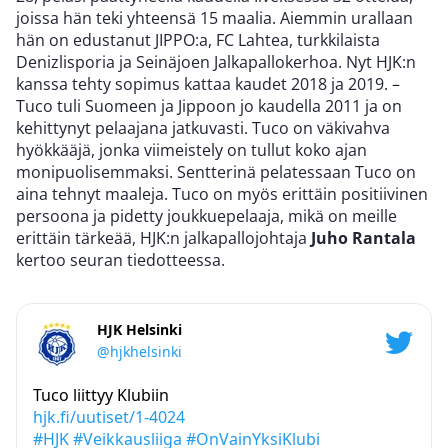
joissa hän teki yhteensä 15 maalia. Aiemmin urallaan
hän on edustanut JIPPO:a, FC Lahtea, turkkilaista
Denizlisporia ja Seinäjoen Jalkapallokerhoa. Nyt HJK:n
kanssa tehty sopimus kattaa kaudet 2018 ja 2019. –
Tuco tuli Suomeen ja Jippoon jo kaudella 2011 ja on
kehittynyt pelaajana jatkuvasti. Tuco on väkivahva
hyökkääjä, jonka viimeistely on tullut koko ajan
monipuolisemmaksi. Sentterinä pelatessaan Tuco on
aina tehnyt maaleja. Tuco on myös erittäin positiivinen
persoona ja pidetty joukkuepelaaja, mikä on meille
erittäin tärkeää, HJK:n jalkapallojohtaja
Juho Rantala
kertoo seuran tiedotteessa.
HJK Helsinki
@hjkhelsinki
Tuco liittyy Klubiin
hjk.fi/uutiset/1-4024
#HJK
#Veikkausliiga
#OnVainYksiKlubi