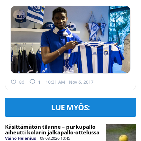
86
1
10:31 AM · Nov 6, 2017
LUE MYÖS:
Käsittämätön tilanne – purkupallo
aiheutti kolarin jalkapallo-ottelussa
Väinö Helenius
|
09.08.2026
10:45