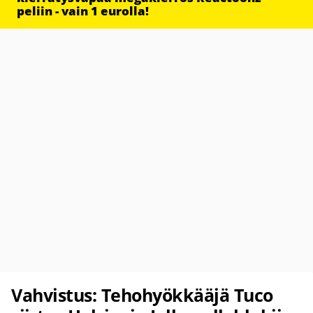
peliin - vain 1 eurolla!
Vahvistus: Tehohyökkääjä Tuco