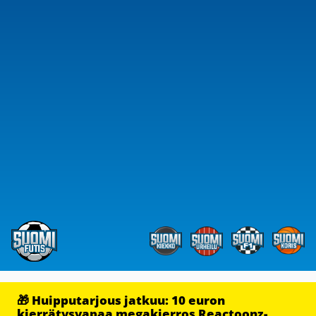
🎁 Huipputarjous jatkuu: 10 euron
kierrätysvapaa megakierros Reactoonz-