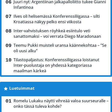
Juuri nyt: Argentiinan jalkapalloliitto tukee Gianni
Infantinoa
Ilves oli helisemässä Konferenssiliigassa – silti
Kroatiassa näkyy pelko ensi viikosta
Inter-vahvistuksen röyhkeä esiintulo veti
sanattomaksi – voi verrata Diego Maradonaan
Teemu Pukki muisteli uransa käännekohtaa – ”Se
oli uusi alku”
Tilastopaljastus: Konferenssiliigassa loistanut
Inter-puolustaja on yhdessä kategoriassa
maailman kärkeä
Luetuimmat
Romelu Lukaku näytti vihreää valoa suurseuralle –
onko tässä tuleva kohde?