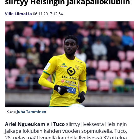
siirtyy Helsingin Jalkapalloklubiin
Ville Liimatta
06.11.2017
12:54
Kuva:
Juha Tamminen
Ariel Ngueukam
eli
Tuco
siirtyy Ilveksestä Helsingin
Jalkapalloklubiin kahden vuoden sopimuksella. Tuco,
28, pelasi päättyneellä kaudella Ilveksessä 32 ottelua,