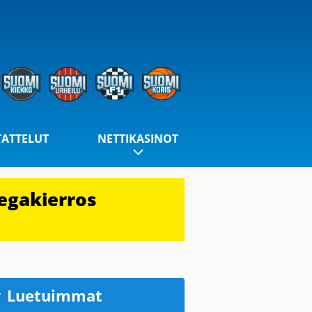
TATTELUT
NETTIKASINOT
egakierros
Luetuimmat