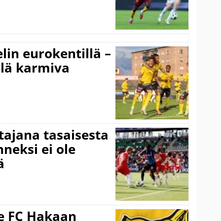
elin eurokentillä –
llä karmiva
ttajana tasaisesta
neksi ei ole
ä
ee FC Hakaan