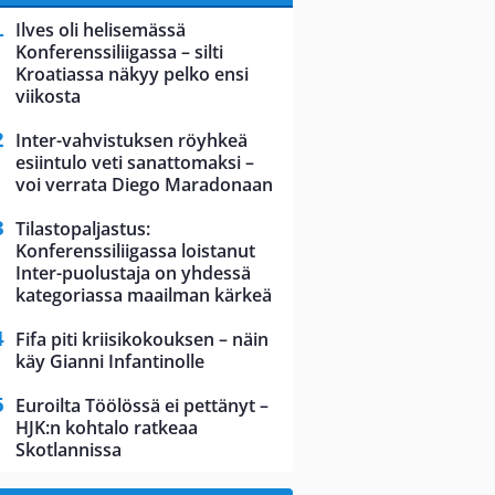
Ilves oli helisemässä
Konferenssiliigassa – silti
Kroatiassa näkyy pelko ensi
viikosta
Inter-vahvistuksen röyhkeä
esiintulo veti sanattomaksi –
voi verrata Diego Maradonaan
Tilastopaljastus:
Konferenssiliigassa loistanut
Inter-puolustaja on yhdessä
kategoriassa maailman kärkeä
Fifa piti kriisikokouksen – näin
käy Gianni Infantinolle
Euroilta Töölössä ei pettänyt –
HJK:n kohtalo ratkeaa
Skotlannissa