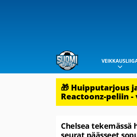
VEIKKAUSLIIG
🎁 Huipputarjous 
Reactoonz-peliin - 
Chelsea tekemässä h
seurat päässeet sop