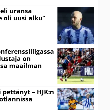
eli uransa
 oli uusi alku”
onferenssiliigassa
lustaja on
ssa maailman
i pettänyt – HJK:n
otlannissa