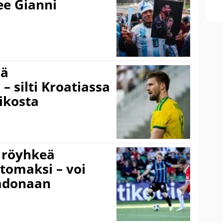
kee Gianni
sä
– silti Kroatiassa
ikosta
 röyhkeä
ttomaksi – voi
adonaan