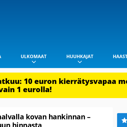
A
ULKOMAAT
HUUHKAJAT
HAAS
jatkuu: 10 euron kierrätysvapaa m
vain 1 eurolla!
alvalla kovan hankinnan –
uun hinnasta