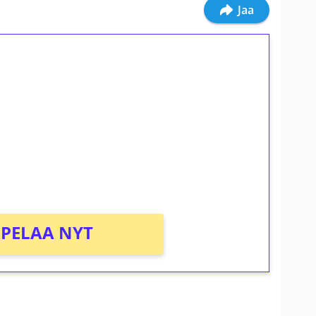
Jaa
ilmaiskierroksia ilman
osta Tuohi 1000 -peliin (arvo 0,20€ per
PELAA NYT