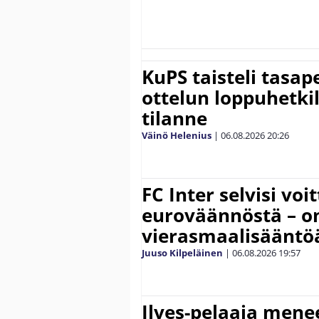
KuPS taisteli tasap
ottelun loppuhetki
tilanne
Väinö Helenius
|
06.08.2026
20:26
FC Inter selvisi voi
euroväännöstä – on
vierasmaalisääntö
Juuso Kilpeläinen
|
06.08.2026
19:57
Ilves-pelaaja men