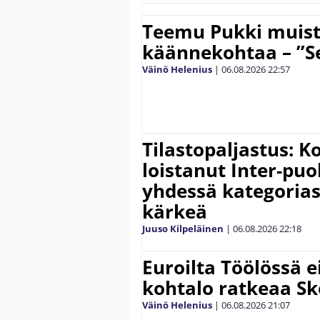
Teemu Pukki muist
käännekohtaa – ”Se
Väinö Helenius
|
06.08.2026
22:57
Tilastopaljastus: K
loistanut Inter-puo
yhdessä kategoria
kärkeä
Juuso Kilpeläinen
|
06.08.2026
22:18
Euroilta Töölössä e
kohtalo ratkeaa Sk
Väinö Helenius
|
06.08.2026
21:07