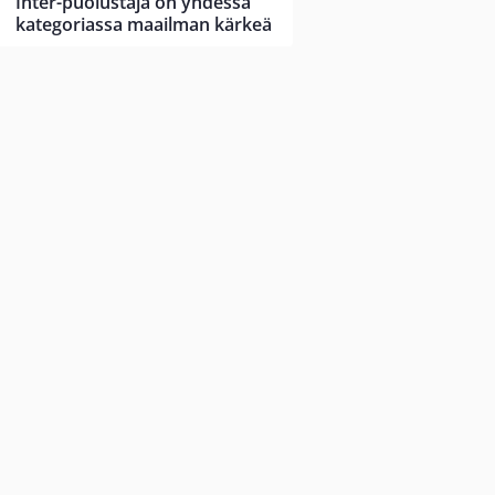
Inter-puolustaja on yhdessä
kategoriassa maailman kärkeä