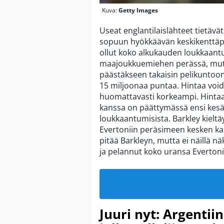
Kuva:
Getty Images
Useat englantilaislähteet tietävä
sopuun hyökkäävän keskikenttä
ollut koko alkukauden loukkaantu
maajoukkuemiehen perässä, mutta 
päästäkseen takaisin pelikuntoo
15 miljoonaa puntaa. Hintaa void
huomattavasti korkeampi. Hintaa
kanssa on päättymässä ensi kesän
loukkaantumisista. Barkley kielt
Evertoniin peräsimeen kesken k
pitää Barkleyn, mutta ei näillä n
ja pelannut koko uransa Everton
Juuri nyt: Argentii