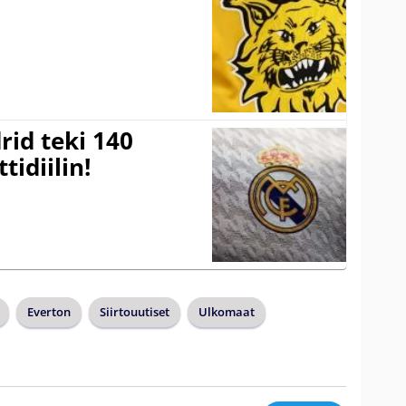
a
rid teki 140
tidiilin!
Everton
Siirtouutiset
Ulkomaat