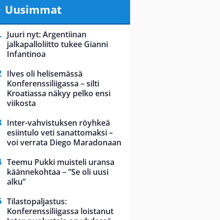
Uusimmat
Juuri nyt: Argentiinan
jalkapalloliitto tukee Gianni
Infantinoa
Ilves oli helisemässä
Konferenssiliigassa – silti
Kroatiassa näkyy pelko ensi
viikosta
Inter-vahvistuksen röyhkeä
esiintulo veti sanattomaksi –
voi verrata Diego Maradonaan
Teemu Pukki muisteli uransa
käännekohtaa – ”Se oli uusi
alku”
Tilastopaljastus:
Konferenssiliigassa loistanut