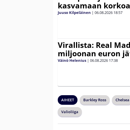
kasvamaan korko
Juuso Kilpeläinen
|
06.08.2026
18:57
Virallista: Real Mad
miljoonan euron jät
Väinö Helenius
|
06.08.2026
17:38
AIHEET
Barkley Ross
Chelsea
Valioliiga