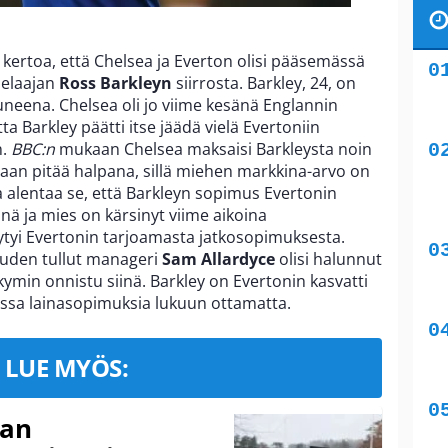
t kertoa, että Chelsea ja Everton olisi pääsemässä
pelaajan
Ross Barkleyn
siirrosta. Barkley, 24, on
neena. Chelsea oli jo viime kesänä Englannin
Barkley päätti itse jäädä vielä Evertoniin
n.
BBC:n
mukaan Chelsea maksaisi Barkleysta noin
aan pitää halpana, sillä miehen markkina-arvo on
 alentaa se, että Barkleyn sopimus Evertonin
ä ja mies on kärsinyt viime aikoina
äytyi Evertonin tarjoamasta jatkosopimuksesta.
auden tullut manageri
Sam Allardyce
olisi halunnut
äkymin onnistu siinä. Barkley on Evertonin kasvatti
issa lainasopimuksia lukuun ottamatta.
LUE MYÖS:
nan