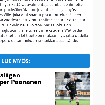
nyt rikettä, apuvalmentaja Lombardo ihmetteli.
n puolivälierätappio Juventukselle jäi myös
ićille, joka olisi saanut potkut ottelun jälkeen.
a vuodesta 2016, mutta viimeisestä 17 ottelusta
 tullut vain neljä voittoa. Sarjasijoitus on
jlovićin tilalle tulee viime kaudella Watfordia
äätös tehtiin lehtitietojen mukaan nyt, jotta uudella
lä operoida tammikuun siirtoikkunassa. Lähde:
LUE MYÖS:
sliigan
sper Paananen