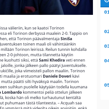
pissa välieriin, kun se kaatoi Torinon
essa eli Torinon derbyssä maalein 2-0. Tappio on
hen, että Torinon päävalmentaja
Siniša
uventuksen toinen maali oli vähintäänkin
 millään Torinon leirissä. Reilun tunnin kohdalla
een 2-0-johtoon, mutta tilannetta käytiin
e kuohutti siksi, että
Sami Khedira
veti ennen
jaloille, jonka jälkeen pallo päätyi Juventukselle.
ićille, joka viimeisteli pallon maaliin. Torinon
ti maalia ja erotuomari
Daniele Doveri
kävi
 mutta päätti silti hyväksyä maalin. Torinon
lkeen suihkun puolelle käytyään todella kuumana
io Lombardo
kommentoi peliä ottelun jälkeen
äällä, koska hän oli melko turhautunut kentältä
tunut puhumaan tästä tilanteesta. – Acquah saa
 En ymmärrä mitä videolta oikein arvioitiin, enkä