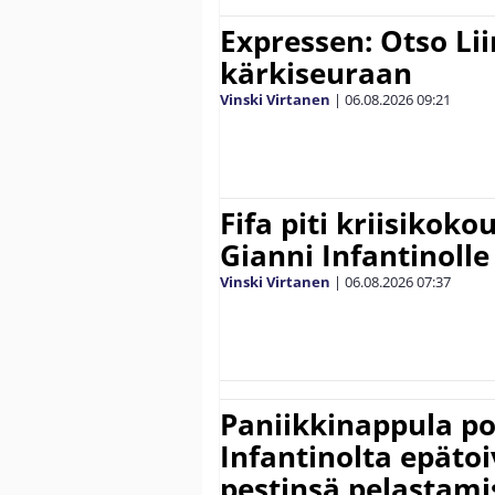
Expressen: Otso Lii
kärkiseuraan
Vinski Virtanen
|
06.08.2026
09:21
Fifa piti kriisikok
Gianni Infantinolle
Vinski Virtanen
|
06.08.2026
07:37
Paniikkinappula po
Infantinolta epäto
pestinsä pelastami