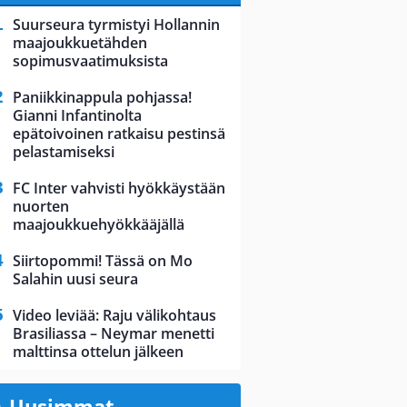
Suurseura tyrmistyi Hollannin
maajoukkuetähden
sopimusvaatimuksista
Paniikkinappula pohjassa!
Gianni Infantinolta
epätoivoinen ratkaisu pestinsä
pelastamiseksi
FC Inter vahvisti hyökkäystään
nuorten
maajoukkuehyökkääjällä
Siirtopommi! Tässä on Mo
Salahin uusi seura
Video leviää: Raju välikohtaus
Brasiliassa – Neymar menetti
malttinsa ottelun jälkeen
Uusimmat