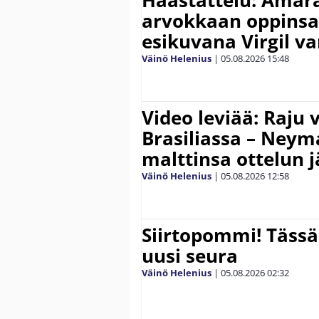
Haastattelu: Amara
arvokkaan oppinsa 
esikuvana Virgil va
Väinö Helenius
|
05.08.2026
15:48
Video leviää: Raju 
Brasiliassa – Neym
malttinsa ottelun 
Väinö Helenius
|
05.08.2026
12:58
Siirtopommi! Tässä
uusi seura
Väinö Helenius
|
05.08.2026
02:32