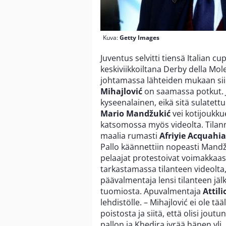
Kuva:
Getty Images
Juventus selvitti tiensä Italian cu
keskiviikkoiltana Derby della Mol
johtamassa lähteiden mukaan sii
Mihajlović
on saamassa potkut. J
kyseenalainen, eikä sitä sulatettu
Mario Mandžukić
vei kotijoukku
katsomossa myös videolta. Tilann
maalia rumasti
Afriyie Acquahia
Pallo käännettiin nopeasti Mandžuk
pelaajat protestoivat voimakkaas
tarkastamassa tilanteen videolta,
päävalmentaja lensi tilanteen jä
tuomiosta. Apuvalmentaja
Attil
lehdistölle. – Mihajlović ei ole t
poistosta ja siitä, että olisi jou
pallon ja Khedira jyrää hänen yli.