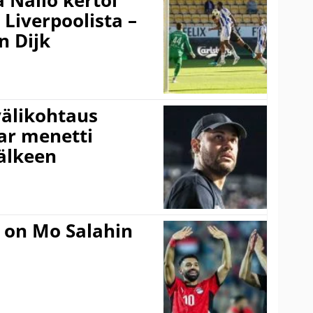
 Nallo kertoi
Liverpoolista –
n Dijk
välikohtaus
ar menetti
jälkeen
 on Mo Salahin