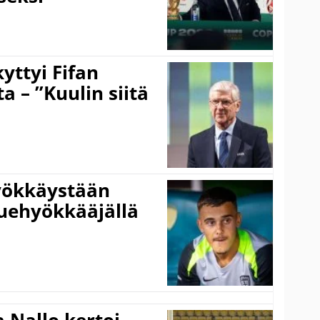
yttyi Fifan
 – ”Kuulin siitä
hyökkäystään
uehyökkääjällä