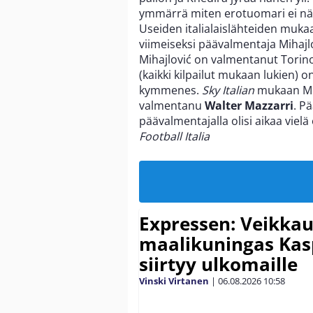
ymmärrä miten erotuomari ei näh
Useiden italialaislähteiden mukaa
viimeiseksi päävalmentaja Mihajlov
Mihajlović on valmentanut Torino
(kaikki kilpailut mukaan lukien) on
kymmenes.
Sky Italian
mukaan Miha
valmentanu
Walter Mazzarri
. P
päävalmentajalla olisi aikaa vie
Football Italia
Expressen: Veikkau
maalikuningas Ka
siirtyy ulkomaille
Vinski Virtanen
|
06.08.2026
10:58