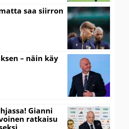
matta saa siirron
ouksen – näin käy
hjassa! Gianni
ivoinen ratkaisu
seksi