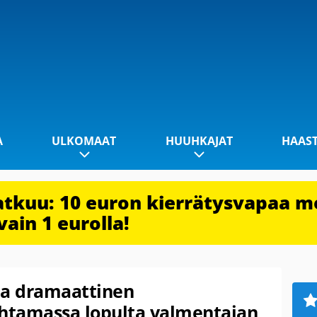
A
ULKOMAAT
HUUHKAJAT
HAAS
jatkuu: 10 euron kierrätysvapaa m
vain 1 eurolla!
lla dramaattinen
ohtamassa lopulta valmentajan