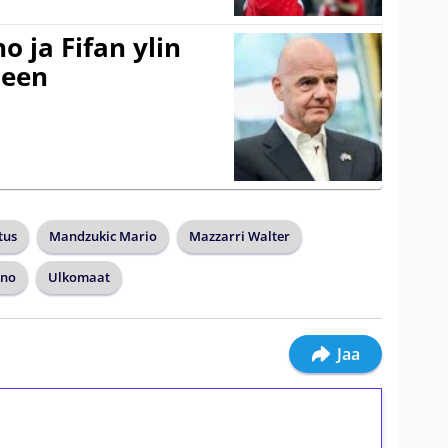
o ja Fifan ylin
seen
tus
Mandzukic Mario
Mazzarri Walter
ino
Ulkomaat
Jaa
ilmaiskierroksia ilman