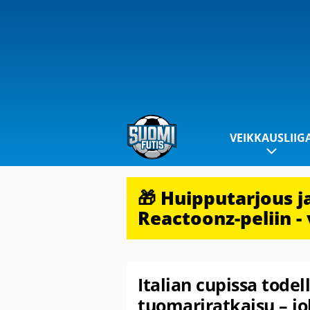
VEIKKAUSLIIG
🎁 Huipputarjous 
Reactoonz-peliin - 
Italian cupissa tode
tuomariratkaisu – j