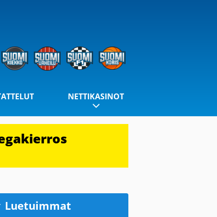
TATTELUT
NETTIKASINOT
egakierros
Luetuimmat