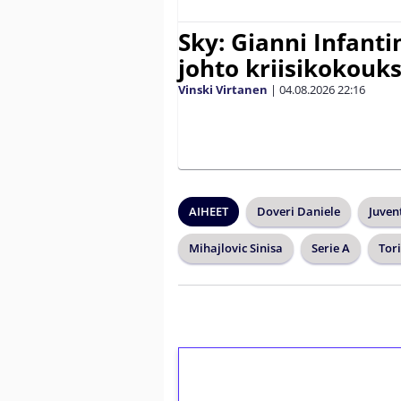
Sky: Gianni Infantin
johto kriisikokouk
Vinski Virtanen
|
04.08.2026
22:16
AIHEET
Doveri Daniele
Juven
Mihajlovic Sinisa
Serie A
Tor
1€ = 10€ arvosta 