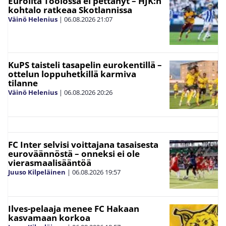
Euroilta Töölössä ei pettänyt – HJK:n
kohtalo ratkeaa Skotlannissa
Väinö Helenius
|
06.08.2026
21:07
KuPS taisteli tasapelin eurokentillä –
ottelun loppuhetkillä karmiva
tilanne
Väinö Helenius
|
06.08.2026
20:26
FC Inter selvisi voittajana tasaisesta
euroväännöstä – onneksi ei ole
vierasmaalisääntöä
Juuso Kilpeläinen
|
06.08.2026
19:57
Ilves-pelaaja menee FC Hakaan
kasvamaan korkoa