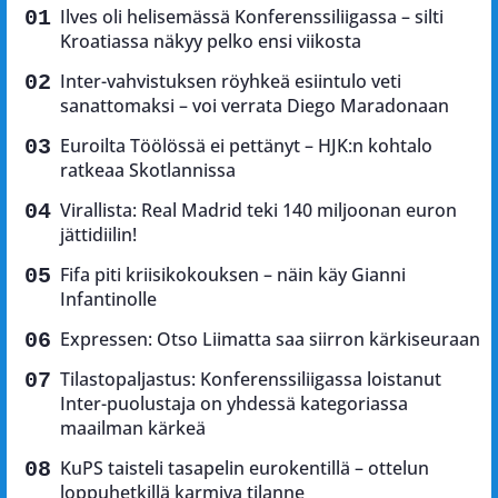
Ilves oli helisemässä Konferenssiliigassa – silti
Kroatiassa näkyy pelko ensi viikosta
Inter-vahvistuksen röyhkeä esiintulo veti
sanattomaksi – voi verrata Diego Maradonaan
Euroilta Töölössä ei pettänyt – HJK:n kohtalo
ratkeaa Skotlannissa
Virallista: Real Madrid teki 140 miljoonan euron
jättidiilin!
Fifa piti kriisikokouksen – näin käy Gianni
Infantinolle
Expressen: Otso Liimatta saa siirron kärkiseuraan
Tilastopaljastus: Konferenssiliigassa loistanut
Inter-puolustaja on yhdessä kategoriassa
maailman kärkeä
KuPS taisteli tasapelin eurokentillä – ottelun
loppuhetkillä karmiva tilanne