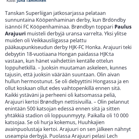
Kuva:
Juha Tamminen
Tanskan Superliigan jatkosarjassa pelataan
sunnuntaina Kööpenhaminan derby, kun Brdöndby
isännöi FC Kööpenhaminaa. Brøndbyn toppari
Paulus
Arajuuri
muisteli derbyjä uransa varrelta. Yksi ylitse
muiden oli Veikkausliigassa pelattu
pääkaupunkiseudun derby HJK-FC Honka. Arajuuri teki
debyytin 18-vuotiaana Hongan paidassa HJK:ta
vastaan, kun hänet vaihdettiin kentälle ottelun
loppuhetkillä. – Juoksin muutaman askeleen, kunnes
tajusin, että juoksin väärään suuntaan. Olin aivan
hullun hermostunut. Se oli debyyttini Hongassa ja en
ollut koskaan ollut edes vaihtopenkillä ennen sitä.
Kaikki ystäväni ja perheeni oli katsomassa peliä,
Arajuuri kertoi Brøndbyn nettisivuilla. – Olin pelannut
enintään 500 katsojan edessä ennen sitä ja sitten
yhtäkkiä stadion oli loppuunmyyty. Paikalla oli 10 000
katsojaa. Se oli hurja kokemus, Huuhkajien
avainpuolustaja kertoi. Arajuuri on sen jälkeen nähnyt
useampia derbyjä. Puolassa Arajuuri pelasi Lech