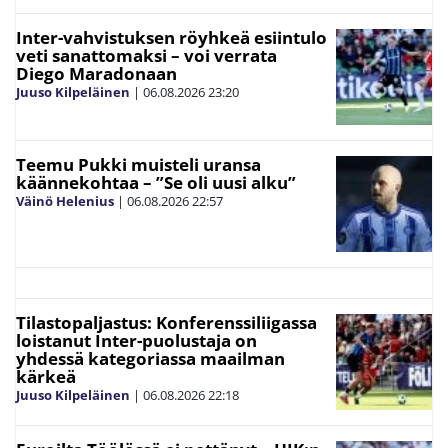
Inter-vahvistuksen röyhkeä esiintulo
veti sanattomaksi – voi verrata
Diego Maradonaan
Juuso Kilpeläinen
|
06.08.2026
23:20
Teemu Pukki muisteli uransa
käännekohtaa – ”Se oli uusi alku”
Väinö Helenius
|
06.08.2026
22:57
Tilastopaljastus: Konferenssiliigassa
loistanut Inter-puolustaja on
yhdessä kategoriassa maailman
kärkeä
Juuso Kilpeläinen
|
06.08.2026
22:18