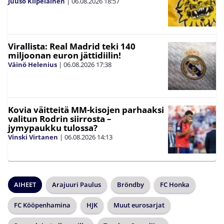
Juuso Kilpeläinen
|
06.08.2026
18:57
Virallista: Real Madrid teki 140
miljoonan euron jättidiilin!
Väinö Helenius
|
06.08.2026
17:38
Kovia väitteitä MM-kisojen parhaaksi
valitun Rodrin siirrosta –
jymypaukku tulossa?
Vinski Virtanen
|
06.08.2026
14:13
AIHEET
Arajuuri Paulus
Bröndby
FC Honka
FC Kööpenhamina
HJK
Muut eurosarjat