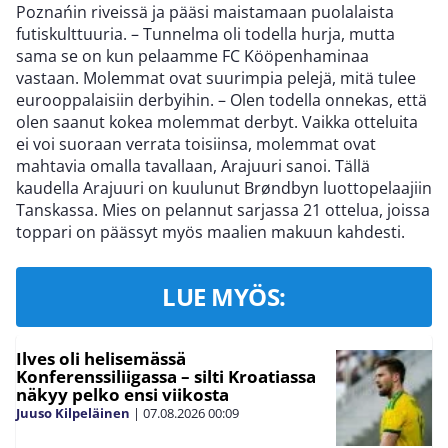
Poznańin riveissä ja pääsi maistamaan puolalaista
futiskulttuuria. – Tunnelma oli todella hurja, mutta
sama se on kun pelaamme FC Kööpenhaminaa
vastaan. Molemmat ovat suurimpia pelejä, mitä tulee
eurooppalaisiin derbyihin. – Olen todella onnekas, että
olen saanut kokea molemmat derbyt. Vaikka otteluita
ei voi suoraan verrata toisiinsa, molemmat ovat
mahtavia omalla tavallaan, Arajuuri sanoi. Tällä
kaudella Arajuuri on kuulunut Brøndbyn luottopelaajiin
Tanskassa. Mies on pelannut sarjassa 21 ottelua, joissa
toppari on päässyt myös maalien makuun kahdesti.
LUE MYÖS:
Ilves oli helisemässä
Konferenssiliigassa – silti Kroatiassa
näkyy pelko ensi viikosta
Juuso Kilpeläinen
|
07.08.2026
00:09