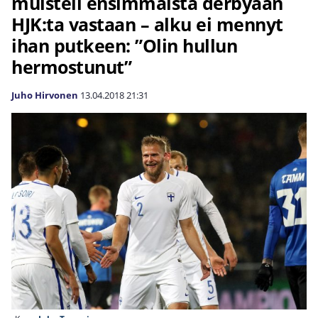
muisteli ensimmäistä derbyään
HJK:ta vastaan – alku ei mennyt
ihan putkeen: ”Olin hullun
hermostunut”
Juho Hirvonen
13.04.2018
21:31