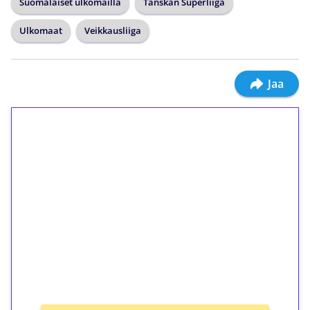
Suomalaiset ulkomailla
Tanskan Superliiga
Ulkomaat
Veikkausliiga
Jaa
1€ = 10€ arvosta
ilmaiskierroksia ilman
kierrätystä!
Talleta 1€
Saat heti 50 ilmaiskierrosta Tuohi 1000 -
peliin (arvo 0,20€ per kierros)!
Ei kierrätysvaatimusta!