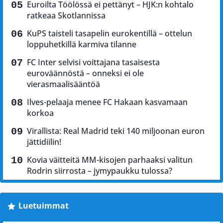
Euroilta Töölössä ei pettänyt – HJK:n kohtalo
ratkeaa Skotlannissa
KuPS taisteli tasapelin eurokentillä – ottelun
loppuhetkillä karmiva tilanne
FC Inter selvisi voittajana tasaisesta
euroväännöstä – onneksi ei ole
vierasmaalisääntöä
Ilves-pelaaja menee FC Hakaan kasvamaan
korkoa
Virallista: Real Madrid teki 140 miljoonan euron
jättidiilin!
Kovia väitteitä MM-kisojen parhaaksi valitun
Rodrin siirrosta – jymypaukku tulossa?
Luetuimmat