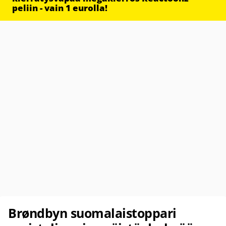
peliin - vain 1 eurolla!
Brøndbyn suomalaistoppari