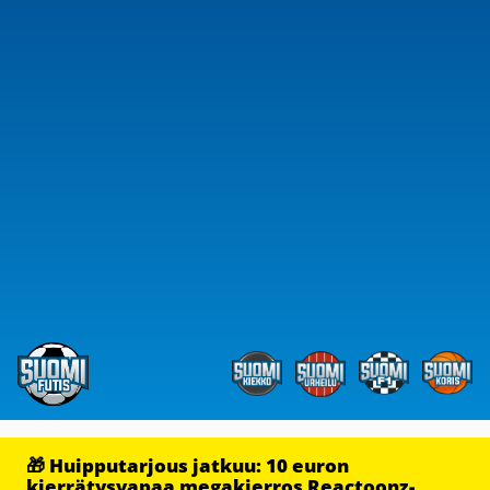
🎁 Huipputarjous jatkuu: 10 euron
kierrätysvapaa megakierros Reactoonz-