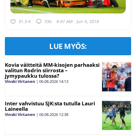
31.3 K
336
8:47 AM · Jun 4, 2018
LUE MYÖS:
Kovia väitteitä MM-kisojen parhaaksi
valitun Rodrin siirrosta –
jymypaukku tulossa?
Vinski Virtanen
|
06.08.2026
14:13
Inter vahvistuu SJK:sta tutulla Lauri
Laineella
Vinski Virtanen
|
06.08.2026
12:38