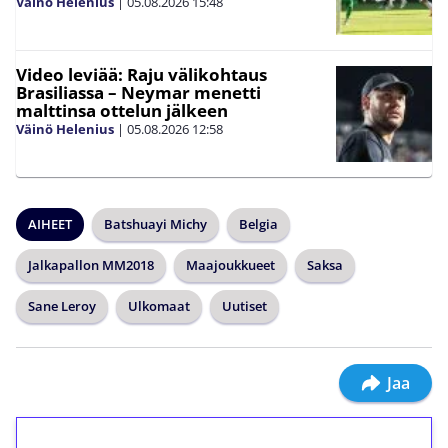
Väinö Helenius
|
05.08.2026
15:48
Video leviää: Raju välikohtaus
Brasiliassa – Neymar menetti
malttinsa ottelun jälkeen
Väinö Helenius
|
05.08.2026
12:58
AIHEET
Batshuayi Michy
Belgia
Jalkapallon MM2018
Maajoukkueet
Saksa
Sane Leroy
Ulkomaat
Uutiset
Jaa