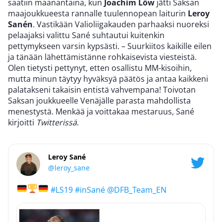
saatiin maanantaina, kun
Joachim Löw
jätti Saksan
maajoukkueesta rannalle tuulennopean laiturin
Leroy
Sanén
. Vastikään Valioliigakauden parhaaksi nuoreksi
pelaajaksi valittu Sané suhtautui kuitenkin
pettymykseen varsin kypsästi. – Suurkiitos kaikille eilen
ja tänään lähettämistänne rohkaisevista viesteistä.
Olen tietysti pettynyt, etten osallistu MM-kisoihin,
mutta minun täytyy hyväksyä päätös ja antaa kaikkeni
palatakseni takaisin entistä vahvempana! Toivotan
Saksan joukkueelle Venäjälle parasta mahdollista
menestystä. Menkää ja voittakaa mestaruus, Sané
kirjoitti
Twitterissä
.
Leroy Sané
@leroy_sane
#LS19
#inSané
@DFB_Team_EN