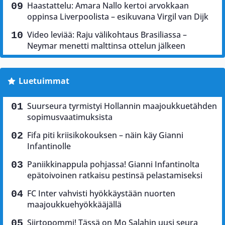
Haastattelu: Amara Nallo kertoi arvokkaan
oppinsa Liverpoolista – esikuvana Virgil van Dijk
Video leviää: Raju välikohtaus Brasiliassa –
Neymar menetti malttinsa ottelun jälkeen
Luetuimmat
Suurseura tyrmistyi Hollannin maajoukkuetähden
sopimusvaatimuksista
Fifa piti kriisikokouksen – näin käy Gianni
Infantinolle
Paniikkinappula pohjassa! Gianni Infantinolta
epätoivoinen ratkaisu pestinsä pelastamiseksi
FC Inter vahvisti hyökkäystään nuorten
maajoukkuehyökkääjällä
Siirtopommi! Tässä on Mo Salahin uusi seura