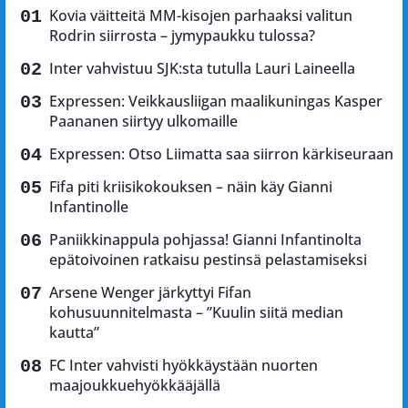
Kovia väitteitä MM-kisojen parhaaksi valitun
Rodrin siirrosta – jymypaukku tulossa?
Inter vahvistuu SJK:sta tutulla Lauri Laineella
Expressen: Veikkausliigan maalikuningas Kasper
Paananen siirtyy ulkomaille
Expressen: Otso Liimatta saa siirron kärkiseuraan
Fifa piti kriisikokouksen – näin käy Gianni
Infantinolle
Paniikkinappula pohjassa! Gianni Infantinolta
epätoivoinen ratkaisu pestinsä pelastamiseksi
Arsene Wenger järkyttyi Fifan
kohusuunnitelmasta – ”Kuulin siitä median
kautta”
FC Inter vahvisti hyökkäystään nuorten
maajoukkuehyökkääjällä