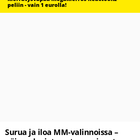
peliin - vain 1 eurolla!
Surua ja iloa MM-valinnoissa –