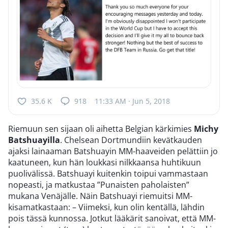
35.6 K
918
11:33 AM · Jun 5, 2018
Riemuun sen sijaan oli aihetta Belgian kärkimies
Michy
Batshuayilla
. Chelsean Dortmundiin kevätkauden
ajaksi lainaaman Batshuayin MM-haaveiden pelättiin jo
kaatuneen, kun hän loukkasi nilkkaansa huhtikuun
puolivälissä. Batshuayi kuitenkin toipui vammastaan
nopeasti, ja matkustaa ”Punaisten paholaisten”
mukana Venäjälle. Näin Batshuayi riemuitsi MM-
kisamatkastaan: – Viimeksi, kun olin kentällä, lähdin
pois tässä kunnossa. Jotkut lääkärit sanoivat, että MM-