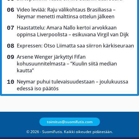
Video leviää: Raju välikohtaus Brasiliassa –
Neymar menetti malttinsa ottelun jälkeen
Haastattelu: Amara Nallo kertoi arvokkaan
oppinsa Liverpoolista – esikuvana Virgil van Dijk
Expressen: Otso Liimatta saa siirron kärkiseuraan
Arsene Wenger järkyttyi Fifan
kohusuunnitelmasta – ”Kuulin siitä median
kautta”
Neymar puhui tulevaisuudestaan – joulukuussa
edessä iso päätös
toimitus@suomifutis.com
© 2026 - SuomiFutis. Kaikki oikeudet pidätetään.