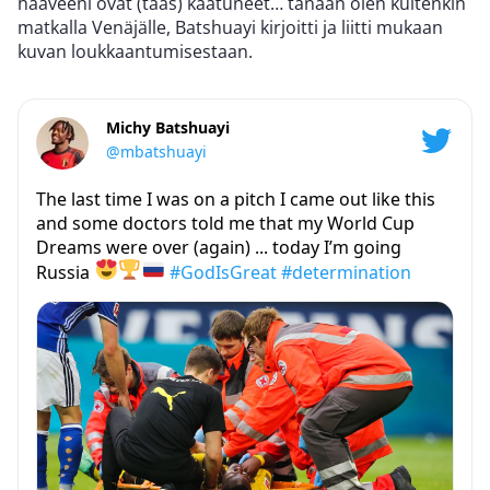
haaveeni ovat (taas) kaatuneet… tänään olen kuitenkin
matkalla Venäjälle, Batshuayi kirjoitti ja liitti mukaan
kuvan loukkaantumisestaan.
Michy Batshuayi
@mbatshuayi
The last time I was on a pitch I came out like this
and some doctors told me that my World Cup
Dreams were over (again) ... today I’m going
Russia
#GodIsGreat
#determination