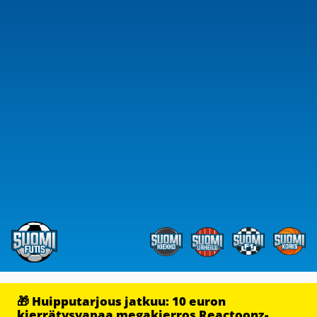
🎁 Huipputarjous jatkuu: 10 euron
kierrätysvapaa megakierros Reactoonz-