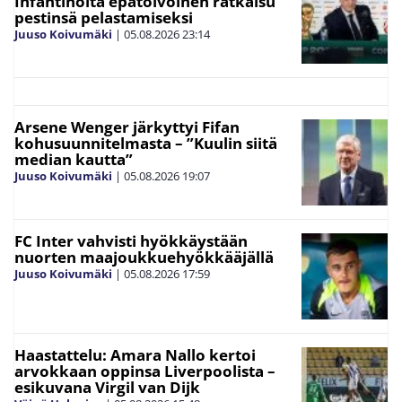
Infantinolta epätoivoinen ratkaisu
pestinsä pelastamiseksi
Juuso Koivumäki
|
05.08.2026
23:14
Arsene Wenger järkyttyi Fifan
kohusuunnitelmasta – ”Kuulin siitä
median kautta”
Juuso Koivumäki
|
05.08.2026
19:07
FC Inter vahvisti hyökkäystään
nuorten maajoukkuehyökkääjällä
Juuso Koivumäki
|
05.08.2026
17:59
Haastattelu: Amara Nallo kertoi
arvokkaan oppinsa Liverpoolista –
esikuvana Virgil van Dijk