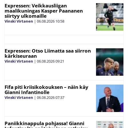
Expressen: Veikkausliigan
maalikuningas Kasper Paananen
siirtyy ulkomaille
Vinski Virtanen
|
06.08.2026
10:58
Expressen: Otso Liimatta saa siirron
kärkiseuraan
Vinski Virtanen
|
06.08.2026
09:21
Fifa piti kriisikokouksen – näin käy
Gianni Infantinolle
Vinski Virtanen
|
06.08.2026
07:37
Paniikkinappula pohjassa! Gianni