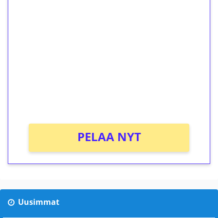
1€ = 10€ arvosta
ilmaiskierroksia ilman
kierrätystä!
Talleta 1€
Saat heti 50 ilmaiskierrosta Tuohi 1000 -
peliin (arvo 0,20€ per kierros)!
Ei kierrätysvaatimusta!
PELAA NYT
Uusimmat