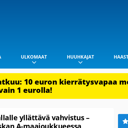
A
ULKOMAAT
HUUHKAJAT
HAAS
jatkuu: 10 euron kierrätysvapaa m
vain 1 eurolla!
lalle yllättävä vahvistus –
skan A-maajoukkueessa