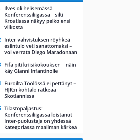
Ilves oli helisemässä
Konferenssiliigassa – silti
Kroatiassa näkyy pelko ensi
viikosta
Inter-vahvistuksen röyhkeä
esiintulo veti sanattomaksi –
voi verrata Diego Maradonaan
Fifa piti kriisikokouksen – näin
käy Gianni Infantinolle
Euroilta Töölössä ei pettänyt –
HJK:n kohtalo ratkeaa
Skotlannissa
Tilastopaljastus:
Konferenssiliigassa loistanut
Inter-puolustaja on yhdessä
kategoriassa maailman kärkeä