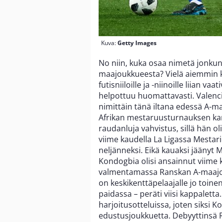
Kuva:
Getty Images
No niin, kuka osaa nimetä jonkun
maajoukkueesta? Vielä aiemmin ky
futisniiloille ja -niinoille liian 
helpottuu huomattavasti. Valenc
nimittäin tänä iltana edessä A-
Afrikan mestaruusturnauksen kars
raudanluja vahvistus, sillä hän ol
viime kaudella La Ligassa Mestarie
neljänneksi. Eikä kauaksi jäänyt 
Kondogbia olisi ansainnut viime
valmentamassa Ranskan A-maajou
on keskikenttäpelaajalle jo toinen
paidassa – peräti viisi kappaletta. 
harjoitusotteluissa, joten siksi 
edustusjoukkuetta. Debyyttinsä 