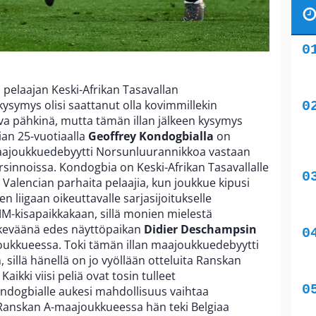
 pelaajan Keski-Afrikan Tasavallan
symys olisi saattanut olla kovimmillekin
vaativa pähkinä, mutta tämän illan jälkeen kysymys
ian 25-vuotiaalla
Geoffrey Kondogbialla
on
maajoukkuedebyytti Norsunluurannikkoa vastaan
innoissa. Kondogbia on Keski-Afrikan Tasavallalle
i Valencian parhaita pelaajia, kun joukkue kipusi
n liigaan oikeuttavalle sarjasijoitukselle
MM-kisapaikkakaan, sillä monien mielestä
 keväänä edes näyttöpaikan
Didier Deschampsin
kkueessa. Toki tämän illan maajoukkuedebyytti
, sillä hänellä on jo vyöllään otteluita Ranskan
Kaikki viisi peliä ovat tosin tulleet
Kondogbialle aukesi mahdollisuus vaihtaa
Ranskan A-maajoukkueessa hän teki Belgiaa