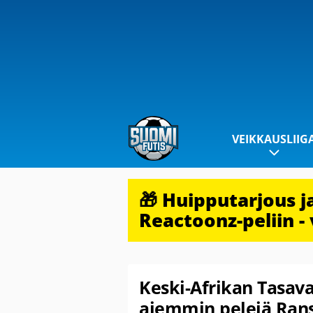
VEIKKAUSLIIG
🎁 Huipputarjous 
Reactoonz-peliin - 
Keski-Afrikan Tasaval
aiemmin pelejä Ran