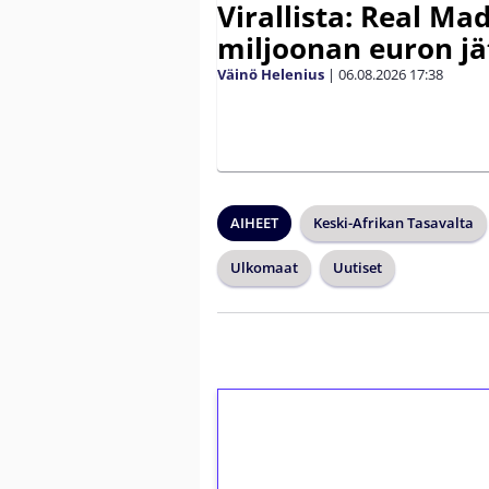
Virallista: Real Mad
miljoonan euron jät
Väinö Helenius
|
06.08.2026
17:38
AIHEET
Keski-Afrikan Tasavalta
Ulkomaat
Uutiset
1€ = 10€ arvosta 
kierrätystä!