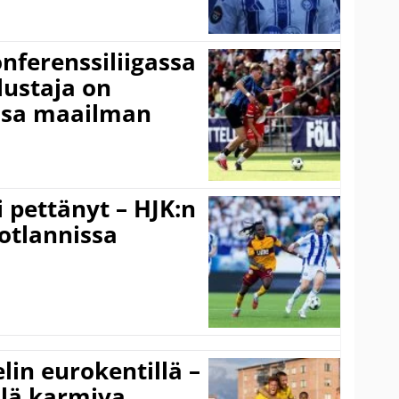
onferenssiliigassa
lustaja on
ssa maailman
i pettänyt – HJK:n
otlannissa
elin eurokentillä –
llä karmiva