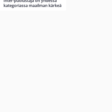
Inter-puolustaja on yhdessä
kategoriassa maailman kärkeä