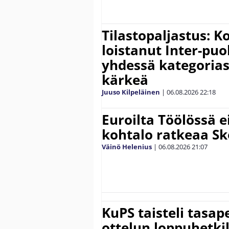
Tilastopaljastus: K
loistanut Inter-puo
yhdessä kategoria
kärkeä
Juuso Kilpeläinen
|
06.08.2026
22:18
Euroilta Töölössä e
kohtalo ratkeaa Sk
Väinö Helenius
|
06.08.2026
21:07
KuPS taisteli tasap
ottelun loppuhetki