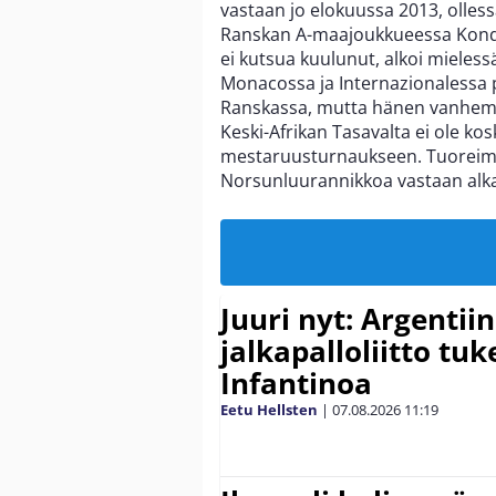
vastaan jo elokuussa 2013, olless
Ranskan A-maajoukkueessa Kondo
ei kutsua kuulunut, alkoi mieles
Monacossa ja Internazionalessa 
Ranskassa, mutta hänen vanhempa
Keski-Afrikan Tasavalta ei ole ko
mestaruusturnaukseen. Tuoreimma
Norsunluurannikkoa vastaan alka
Juuri nyt: Argentii
jalkapalloliitto tu
Infantinoa
Eetu Hellsten
|
07.08.2026
11:19