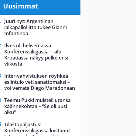
Uusimmat
Juuri nyt: Argentiinan
jalkapalloliitto tukee Gianni
Infantinoa
Ilves oli helisemässä
Konferenssiliigassa – silti
Kroatiassa näkyy pelko ensi
viikosta
Inter-vahvistuksen röyhkeä
esiintulo veti sanattomaksi –
voi verrata Diego Maradonaan
Teemu Pukki muisteli uransa
käännekohtaa – ”Se oli uusi
alku”
Tilastopaljastus:
Konferenssiliigassa loistanut