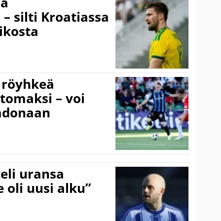
sä
– silti Kroatiassa
ikosta
 röyhkeä
ttomaksi – voi
adonaan
eli uransa
 oli uusi alku”