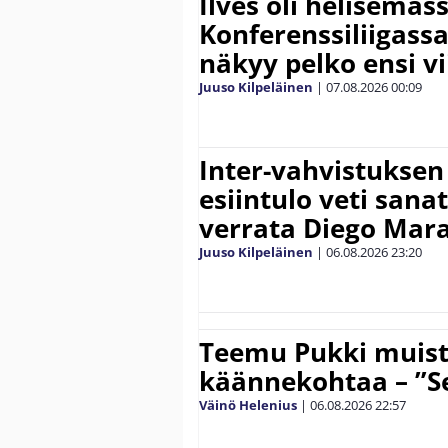
Ilves oli helisemäs
Konferenssiliigassa 
näkyy pelko ensi vi
Juuso Kilpeläinen
|
07.08.2026
00:09
Inter-vahvistuksen
esiintulo veti sana
verrata Diego Mar
Juuso Kilpeläinen
|
06.08.2026
23:20
Teemu Pukki muist
käännekohtaa – ”Se
Väinö Helenius
|
06.08.2026
22:57