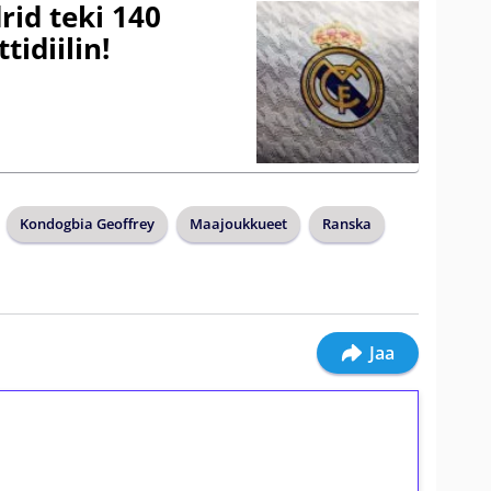
rid teki 140
tidiilin!
Kondogbia Geoffrey
Maajoukkueet
Ranska
Jaa
ilmaiskierroksia ilman