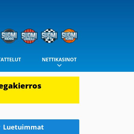
TATTELUT
NETTIKASINOT
egakierros
Luetuimmat