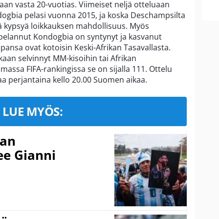
aan vasta 20-vuotias. Viimeiset neljä otteluaan
gbia pelasi vuonna 2015, ja koska Deschampsilta
sä kypsyä loikkauksen mahdollisuus. Myös
pelannut Kondogbia on syntynyt ja kasvanut
nsa ovat kotoisin Keski-Afrikan Tasavallasta.
skaan selvinnyt MM-kisoihin tai Afrikan
ssa FIFA-rankingissa se on sijalla 111. Ottelu
a perjantaina kello 20.00 Suomen aikaa.
LUE MYÖS:
nan
kee Gianni