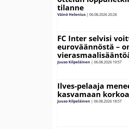
tilanne
Väinö Helenius
|
06.08.2026
20:26
FC Inter selvisi voi
euroväännöstä – on
vierasmaalisääntö
Juuso Kilpeläinen
|
06.08.2026
19:57
Ilves-pelaaja men
kasvamaan korko
Juuso Kilpeläinen
|
06.08.2026
18:57