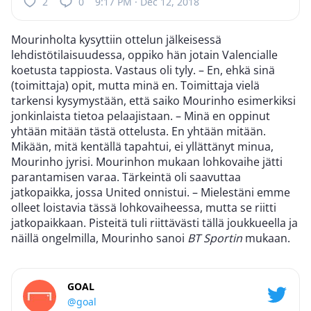
2
0
9:17 PM · Dec 12, 2018
Mourinholta kysyttiin ottelun jälkeisessä
lehdistötilaisuudessa, oppiko hän jotain Valencialle
koetusta tappiosta. Vastaus oli tyly. – En, ehkä sinä
(toimittaja) opit, mutta minä en. Toimittaja vielä
tarkensi kysymystään, että saiko Mourinho esimerkiksi
jonkinlaista tietoa pelaajistaan. – Minä en oppinut
yhtään mitään tästä ottelusta. En yhtään mitään.
Mikään, mitä kentällä tapahtui, ei yllättänyt minua,
Mourinho jyrisi. Mourinhon mukaan lohkovaihe jätti
parantamisen varaa. Tärkeintä oli saavuttaa
jatkopaikka, jossa United onnistui. – Mielestäni emme
olleet loistavia tässä lohkovaiheessa, mutta se riitti
jatkopaikkaan. Pisteitä tuli riittävästi tällä joukkueella ja
näillä ongelmilla, Mourinho sanoi
BT Sportin
mukaan.
GOAL
@goal