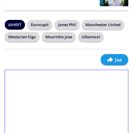
AIHEET
Eurocupit
Jones Phil
Manchester United
Mestarien liiga
Mourinho Jose
Ulkomaat
Jaa
1€ = 10€ arvosta
ilmaiskierroksia ilman
kierrätystä!
Talleta 1€
Saat heti 50 ilmaiskierrosta Tuohi 1000 -
peliin (arvo 0,20€ per kierros)!