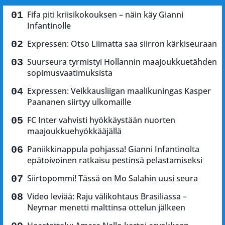
Fifa piti kriisikokouksen – näin käy Gianni
Infantinolle
Expressen: Otso Liimatta saa siirron kärkiseuraan
Suurseura tyrmistyi Hollannin maajoukkuetähden
sopimusvaatimuksista
Expressen: Veikkausliigan maalikuningas Kasper
Paananen siirtyy ulkomaille
FC Inter vahvisti hyökkäystään nuorten
maajoukkuehyökkääjällä
Paniikkinappula pohjassa! Gianni Infantinolta
epätoivoinen ratkaisu pestinsä pelastamiseksi
Siirtopommi! Tässä on Mo Salahin uusi seura
Video leviää: Raju välikohtaus Brasiliassa –
Neymar menetti malttinsa ottelun jälkeen