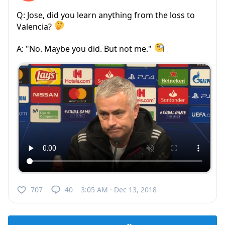
Q: Jose, did you learn anything from the loss to
Valencia?
A: "No. Maybe you did. But not me."
707
40
3:05 AM · Dec 13, 2018