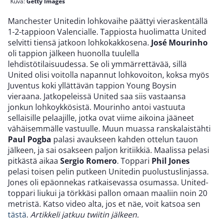
Kuva:
Getty Images
Manchester Unitedin lohkovaihe päättyi vieraskentällä
1-2-tappioon Valencialle. Tappiosta huolimatta United
selvitti tiensä jatkoon lohkokakkosena.
José Mourinho
oli tappion jälkeen huonolla tuulella
lehdistötilaisuudessa. Se oli ymmärrettävää, sillä
United olisi voitolla napannut lohkovoiton, koksa myös
Juventus koki yllättävän tappion Young Boysin
vieraana. Jatkopeleissä United saa siis vastaansa
jonkun lohkoykkösistä. Mourinho antoi vastuuta
sellaisille pelaajille, jotka ovat viime aikoina jääneet
vähäisemmälle vastuulle. Muun muassa ranskalaistähti
Paul Pogba
palasi avaukseen kahden ottelun tauon
jälkeen, ja sai osakseen paljon kritiikkiä. Maalissa pelasi
pitkästä aikaa
Sergio Romero
. Toppari
Phil Jones
pelasi toisen pelin putkeen Unitedin puolustuslinjassa.
Jones oli epäonnekas ratkaisevassa osumassa. United-
toppari liukui ja törkkäsi pallon omaan maaliin noin 20
metristä. Katso video alta, jos et näe, voit katsoa sen
tästä
.
Artikkeli jatkuu twiitin jälkeen.