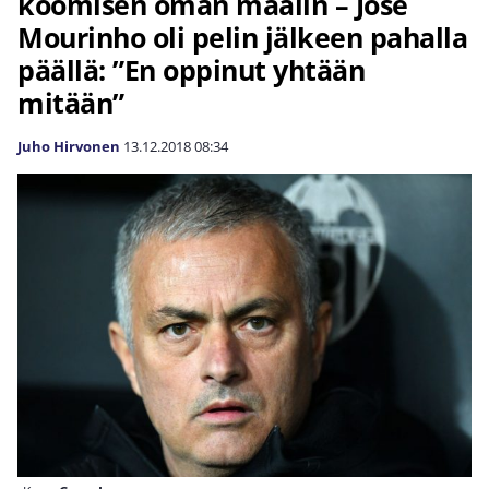
koomisen oman maalin – José
Mourinho oli pelin jälkeen pahalla
päällä: ”En oppinut yhtään
mitään”
Juho Hirvonen
13.12.2018
08:34