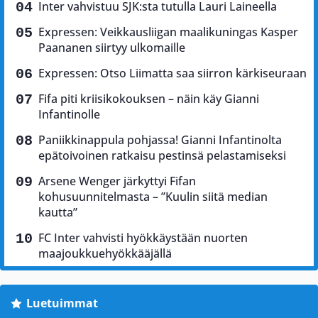
Inter vahvistuu SJK:sta tutulla Lauri Laineella
Expressen: Veikkausliigan maalikuningas Kasper
Paananen siirtyy ulkomaille
Expressen: Otso Liimatta saa siirron kärkiseuraan
Fifa piti kriisikokouksen – näin käy Gianni
Infantinolle
Paniikkinappula pohjassa! Gianni Infantinolta
epätoivoinen ratkaisu pestinsä pelastamiseksi
Arsene Wenger järkyttyi Fifan
kohusuunnitelmasta – ”Kuulin siitä median
kautta”
FC Inter vahvisti hyökkäystään nuorten
maajoukkuehyökkääjällä
Luetuimmat