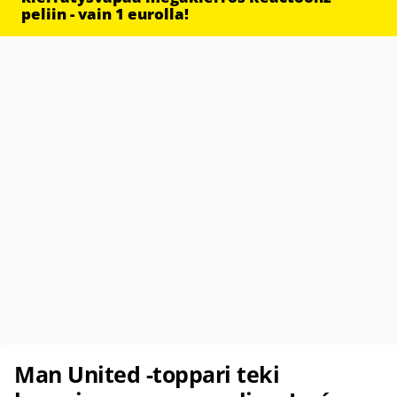
peliin - vain 1 eurolla!
Man United -toppari teki