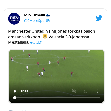
MTV Urheilu 🇫🇮
@CMoreSportFi
Manchester Unitedin Phil Jones törkkää pallon
omaan verkkoon.
Valencia 2-0-johdossa
Mestallalla.
#UCLfi