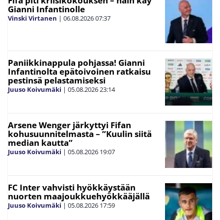
Fifa piti kriisikokouksen – näin käy
Gianni Infantinolle
Vinski Virtanen
|
06.08.2026
07:37
Paniikkinappula pohjassa! Gianni
Infantinolta epätoivoinen ratkaisu
pestinsä pelastamiseksi
Juuso Koivumäki
|
05.08.2026
23:14
Arsene Wenger järkyttyi Fifan
kohusuunnitelmasta – ”Kuulin siitä
median kautta”
Juuso Koivumäki
|
05.08.2026
19:07
FC Inter vahvisti hyökkäystään
nuorten maajoukkuehyökkääjällä
Juuso Koivumäki
|
05.08.2026
17:59