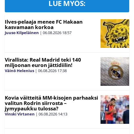
LUE MYÖS:
Ilves-pelaaja menee FC Hakaan
kasvamaan korkoa
Juuso Kilpeläinen
|
06.08.2026
18:57
Virallista: Real Madrid teki 140
miljoonan euron jättidiilin!
Väinö Helenius
|
06.08.2026
17:38
Kovia väitteitä MM-kisojen parhaaksi
valitun Rodrin siirrosta –
jymypaukku tulossa?
Vinski Virtanen
|
06.08.2026
14:13