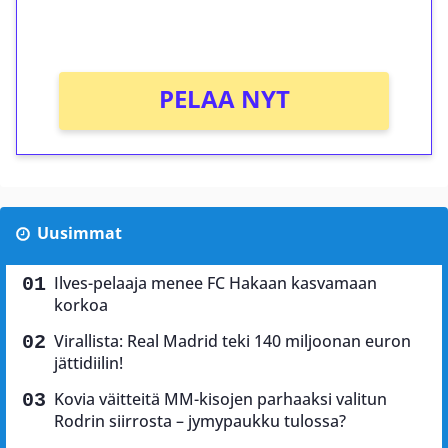
Ei kierrätysvaatimusta!
PELAA NYT
Uusimmat
Ilves-pelaaja menee FC Hakaan kasvamaan
korkoa
Virallista: Real Madrid teki 140 miljoonan euron
jättidiilin!
Kovia väitteitä MM-kisojen parhaaksi valitun
Rodrin siirrosta – jymypaukku tulossa?