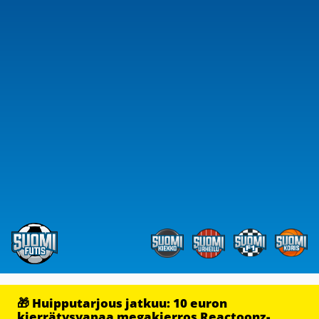
🎁 Huipputarjous jatkuu: 10 euron
kierrätysvapaa megakierros Reactoonz-