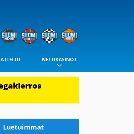
TATTELUT
NETTIKASINOT
egakierros
Luetuimmat