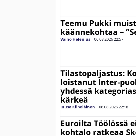
Teemu Pukki muist
käännekohtaa – ”Se
Väinö Helenius
|
06.08.2026
22:57
Tilastopaljastus: K
loistanut Inter-puo
yhdessä kategoria
kärkeä
Juuso Kilpeläinen
|
06.08.2026
22:18
Euroilta Töölössä e
kohtalo ratkeaa Sk