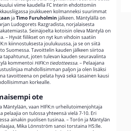
kuului viime kaudella FC Interin ehdottomiin
i Veikkausliigassa joukkueen kolmanneksi suurimmat
kaan
ja
Timo Furuholmin
jälkeen. Mäntylällä on
jan Ludogorets Razgradista, norjalaisesta
katemiasta. Seinäjoelta kotoisin oleva Mäntylä on
 – Hyvät fiilikset on nyt kun vihdoin saatiin
K:n kiinnostuksesta joulukuussa, ja se on siitä
hto Suomessa. Tavoittelin kauden jälkeen siirtoa
lta tapahtunut, joten tulevan kauden seuravalinta
ntylä kommentoi
HIFK:n tiedotteessa
. – Pelaajana
ustuslinjaa mahdollisimman paljon ja olen lisäksi
ana tavoitteena on pelata hyvä sekä tasainen kausi
hdollisimman korkealle.
maisempi ote
ja Mäntylään, vaan HIFK:n urheilutoimenjohtaja
 pelaajia on tulossa yhteensä vielä 7-10. Eri
ssa ainakin puolisen tusinaa. – Torón ja Mäntylän
pelaajaa, Mika Lönnström sanoi torstaina HS:lle.