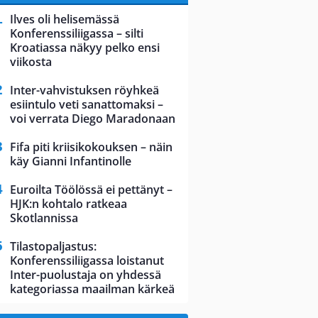
Ilves oli helisemässä
Konferenssiliigassa – silti
Kroatiassa näkyy pelko ensi
viikosta
Inter-vahvistuksen röyhkeä
esiintulo veti sanattomaksi –
voi verrata Diego Maradonaan
Fifa piti kriisikokouksen – näin
käy Gianni Infantinolle
Euroilta Töölössä ei pettänyt –
HJK:n kohtalo ratkeaa
Skotlannissa
Tilastopaljastus:
Konferenssiliigassa loistanut
Inter-puolustaja on yhdessä
kategoriassa maailman kärkeä