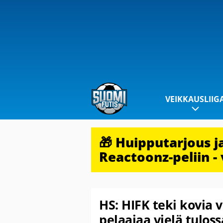
VEIKKAUSLIIG
🎁 Huipputarjous 
Reactoonz-peliin - 
HS: HIFK teki kovia v
pelaajaa vielä tuloss