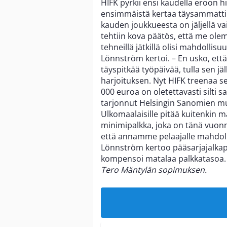
HIFK pyrkii ensi kaudella eroon h
ensimmäistä kertaa täysammattila
kauden joukkueesta on jäljellä v
tehtiin kova päätös, että me ol
tehneillä jätkillä olisi mahdollis
Lönnström kertoi. – En usko, ett
täyspitkää työpäivää, tulla sen jä
harjoituksen. Nyt HIFK treenaa se
000 euroa on oletettavasti silti sa
tarjonnut Helsingin Sanomien m
Ulkomaalaisille pitää kuitenkin 
minimipalkka, joka on tänä vuonn
että annamme pelaajalle mahdollis
Lönnström kertoo pääsarjajalkapa
kompensoi matalaa palkkatasoa
Tero Mäntylän sopimuksen.