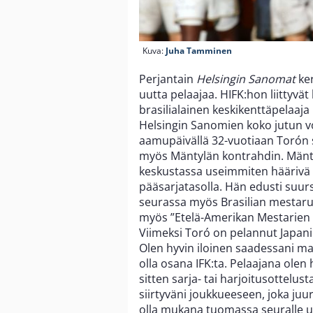
Kuva:
Juha Tamminen
Perjantain
Helsingin Sanomat
ke
uutta pelaajaa. HIFK:hon liittyvä
brasilialainen keskikenttäpelaaja
Helsingin Sanomien koko jutun v
aamupäivällä 32-vuotiaan Toró
myös Mäntylän kontrahdin. Mänt
keskustassa useimmiten häärivä T
pääsarjatasolla. Hän edusti suur
seurassa myös Brasilian mestar
myös ”Etelä-Amerikan Mestarien li
Viimeksi Toró on pelannut Japan
Olen hyvin iloinen saadessani ma
olla osana IFK:ta. Pelaajana olen 
sitten sarja- tai harjoitusottelu
siirtyväni joukkueeseen, joka juu
olla mukana tuomassa seuralle u