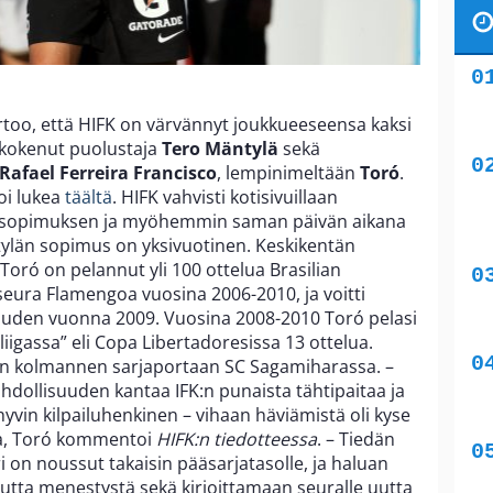
rtoo, että HIFK on värvännyt joukkueeseensa kaksi
t kokenut puolustaja
Tero Mäntylä
sekä
Rafael Ferreira Francisco
, lempinimeltään
Toró
.
oi lukea
täältä
. HIFK vahvisti kotisivuillaan
n sopimuksen ja myöhemmin saman päivän aikana
ylän sopimus on yksivuotinen. Keskikentän
oró on pelannut yli 100 ottelua Brasilian
seura Flamengoa vuosina 2006-2010, ja voitti
uuden vuonna 2009. Vuosina 2008-2010 Toró pelasi
igassa” eli Copa Libertadoresissa 13 ottelua.
in kolmannen sarjaportaan SC Sagamiharassa. –
hdollisuuden kantaa IFK:n punaista tähtipaitaa ja
hyvin kilpailuhenkinen – vihaan häviämistä oli kyse
sta, Toró kommentoi
HIFK:n tiedotteessa
. – Tiedän
ri on noussut takaisin pääsarjatasolle, ja haluan
utta menestystä sekä kirjoittamaan seuralle uutta