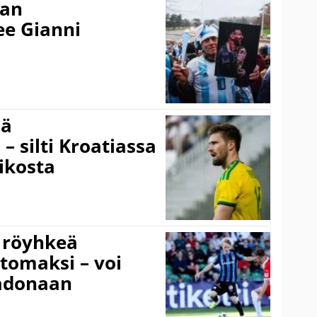
nan
kee Gianni
sä
– silti Kroatiassa
ikosta
 röyhkeä
ttomaksi – voi
adonaan