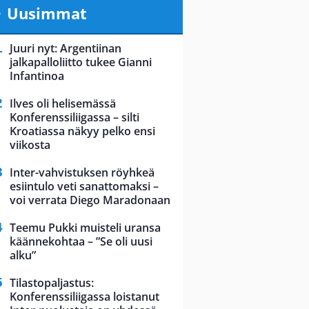
Uusimmat
Juuri nyt: Argentiinan
jalkapalloliitto tukee Gianni
Infantinoa
Ilves oli helisemässä
Konferenssiliigassa – silti
Kroatiassa näkyy pelko ensi
viikosta
Inter-vahvistuksen röyhkeä
esiintulo veti sanattomaksi –
voi verrata Diego Maradonaan
Teemu Pukki muisteli uransa
käännekohtaa – ”Se oli uusi
alku”
Tilastopaljastus:
Konferenssiliigassa loistanut