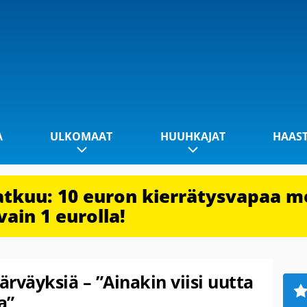
A
ULKOMAAT
HUUHKAJAT
HAAS
jatkuu: 10 euron kierrätysvapaa m
vain 1 eurolla!
ärväyksiä – ”Ainakin viisi uutta
a”