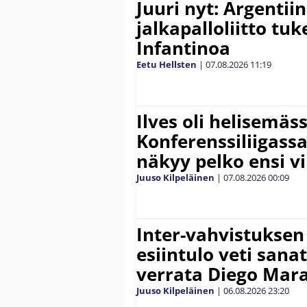
Juuri nyt: Argentii
jalkapalloliitto tu
Infantinoa
Eetu Hellsten
|
07.08.2026
11:19
Ilves oli helisemäs
Konferenssiliigassa 
näkyy pelko ensi vi
Juuso Kilpeläinen
|
07.08.2026
00:09
Inter-vahvistuksen
esiintulo veti sana
verrata Diego Mar
Juuso Kilpeläinen
|
06.08.2026
23:20