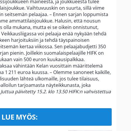
issijoukkueen maineesta, ja joukkueesta tulee
isjoukkue. Vaihtuvuuskin on suurta, sillä viime
ain seitsemän pelaajaa. – Ennen sarjan loppumista
emme ammattilaisjoukkue. Halusin, että nousun
uus olla mukana, mutta ei se oikein onnistunut,
ä Veikkausliigassa voi pelaaja enää nykyään tehdä
lkeen harjoituksiin ja tehdä täyspainoisen
itsemän kertaa viikossa. Sen pelaajabudjetti 350
rjan pienin. Joillekin suomalaispelaajille HIFK on
ukaan vain 500 euron kuukausipalkkaa.
maksaa vähintään Kelan vuosittain määrittelemä
a 1 211 euroa kuussa. – Olemme sanoneet kaikille,
uuden lähteä ulkomaille, jos tulee tilaisuus,
lloilun tarjoamasta näyteikkunasta, joka
.
Juttua päivitetty 15.2. klo 13.50 HIFK:n vahvistettua
LUE MYÖS: