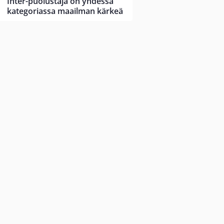
Inter-puolustaja on yhdessä
kategoriassa maailman kärkeä