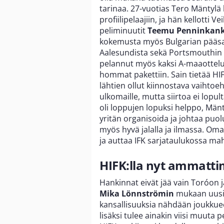
tarinaa. 27-vuotias Tero Mäntylä 
profiilipelaajiin, ja hän kellott
peliminuutit
Teemu Penninkan
kokemusta myös Bulgarian pääsar
Aalesundista sekä Portsmouthin a
pelannut myös kaksi A-maaottelua.
hommat pakettiin. Sain tietää HIF
lähtien ollut kiinnostava vaihtoe
ulkomaille, mutta siirtoa ei lopu
oli loppujen lopuksi helppo, Mä
yritän organisoida ja johtaa puol
myös hyvä jalalla ja ilmassa. Om
ja auttaa IFK sarjataulukossa ma
HIFK:lla nyt ammatti
Hankinnat eivät jää vain Toróon 
Mika Lönnströmin
mukaan uusia
kansallisuuksia nähdään joukkuee
lisäksi tulee ainakin viisi muuta 