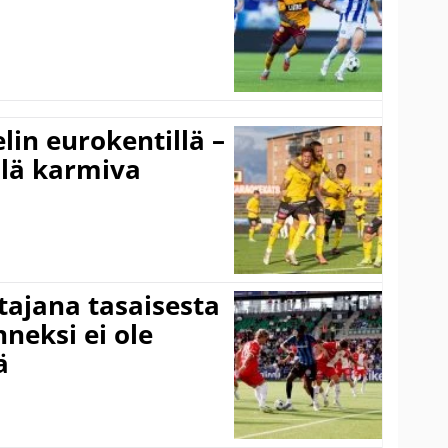
elin eurokentillä –
llä karmiva
ttajana tasaisesta
neksi ei ole
ä