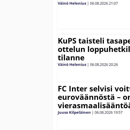
Väinö Helenius
|
06.08.2026
21:07
KuPS taisteli tasap
ottelun loppuhetki
tilanne
Väinö Helenius
|
06.08.2026
20:26
FC Inter selvisi voi
euroväännöstä – on
vierasmaalisääntö
Juuso Kilpeläinen
|
06.08.2026
19:57