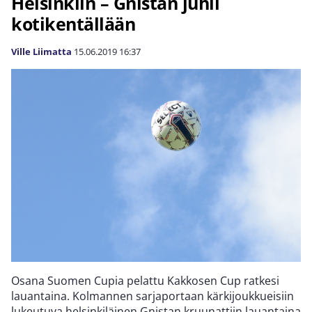
Helsinkiin – Gnistan juhli
kotikentällään
Ville Liimatta
15.06.2019
16:37
Osana Suomen Cupia pelattu Kakkosen Cup ratkesi
lauantaina. Kolmannen sarjaportaan kärkijoukkueisiin
lukeutuva helsinkiläinen Gnistan kruunattiin lauantaina