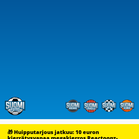
🎁 Huipputarjous jatkuu: 10 euron
kierrätysvapaa megakierros Reactoonz-