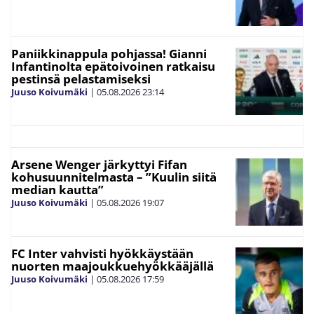
Paniikkinappula pohjassa! Gianni
Infantinolta epätoivoinen ratkaisu
pestinsä pelastamiseksi
Juuso Koivumäki
|
05.08.2026
23:14
Arsene Wenger järkyttyi Fifan
kohusuunnitelmasta – ”Kuulin siitä
median kautta”
Juuso Koivumäki
|
05.08.2026
19:07
FC Inter vahvisti hyökkäystään
nuorten maajoukkuehyökkääjällä
Juuso Koivumäki
|
05.08.2026
17:59