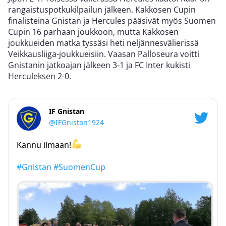
rangaistuspotkukilpailun jälkeen. Kakkosen Cupin
finalisteina Gnistan ja Hercules pääsivät myös Suomen
Cupin 16 parhaan joukkoon, mutta Kakkosen
joukkueiden matka tyssäsi heti neljännesvälierissä
Veikkausliiga-joukkueisiin. Vaasan Palloseura voitti
Gnistanin jatkoajan jälkeen 3-1 ja FC Inter kukisti
Herculeksen 2-0.
IF Gnistan
@IFGnistan1924
Kannu ilmaan!
#Gnistan
#SuomenCup