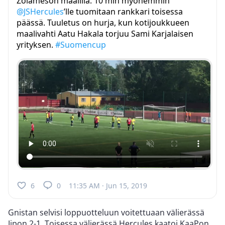
Zolameson maalilla. 10 min myöhemmin
@JSHercules
’lle tuomitaan rankkari toisessa
päässä. Tuuletus on hurja, kun kotijoukkueen
maalivahti Aatu Hakala torjuu Sami Karjalaisen
yrityksen.
#Suomencup
6
0
11:35 AM · Jun 15, 2019
Gnistan selvisi loppuotteluun voitettuaan välierässä
Jipon 2-1. Toisessa välierässä Hercules kaatoi KaaPon