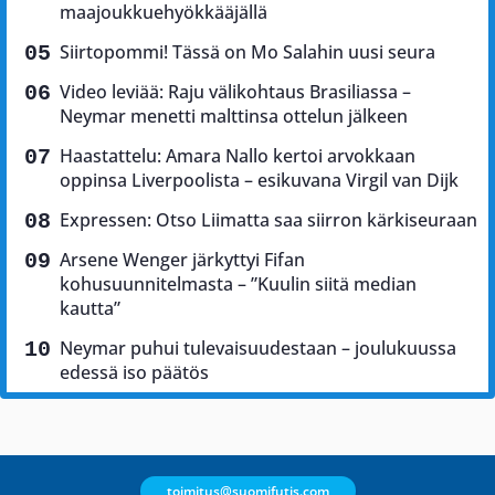
maajoukkuehyökkääjällä
Siirtopommi! Tässä on Mo Salahin uusi seura
Video leviää: Raju välikohtaus Brasiliassa –
Neymar menetti malttinsa ottelun jälkeen
Haastattelu: Amara Nallo kertoi arvokkaan
oppinsa Liverpoolista – esikuvana Virgil van Dijk
Expressen: Otso Liimatta saa siirron kärkiseuraan
Arsene Wenger järkyttyi Fifan
kohusuunnitelmasta – ”Kuulin siitä median
kautta”
Neymar puhui tulevaisuudestaan – joulukuussa
edessä iso päätös
toimitus@suomifutis.com