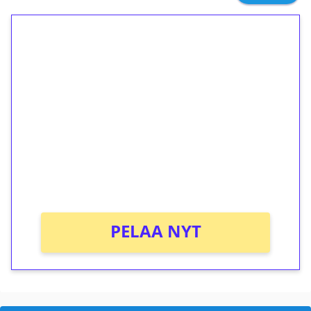
1€ = 10€ arvosta
ilmaiskierroksia ilman
kierrätystä!
Talleta 1€
Saat heti 50 ilmaiskierrosta Tuohi 1000 -
peliin (arvo 0,20€ per kierros)!
Ei kierrätysvaatimusta!
PELAA NYT