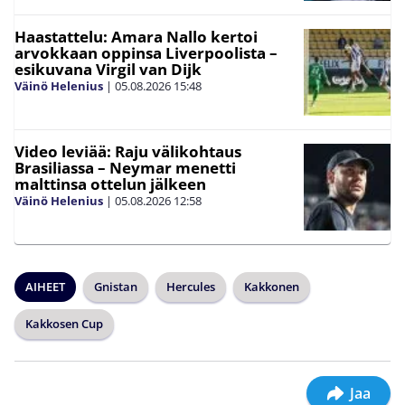
Haastattelu: Amara Nallo kertoi
arvokkaan oppinsa Liverpoolista –
esikuvana Virgil van Dijk
Väinö Helenius
|
05.08.2026
15:48
Video leviää: Raju välikohtaus
Brasiliassa – Neymar menetti
malttinsa ottelun jälkeen
Väinö Helenius
|
05.08.2026
12:58
AIHEET
Gnistan
Hercules
Kakkonen
Kakkosen Cup
Jaa