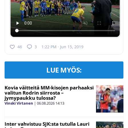
46
3
1:22 PM · Jun 15, 2019
LUE MYÖS:
Kovia väitteitä MM-kisojen parhaaksi
valitun Rodrin siirrosta –
jymypaukku tulossa?
Vinski Virtanen
|
06.08.2026
14:13
Inter vahvistuu SJK:sta tutulla Lauri