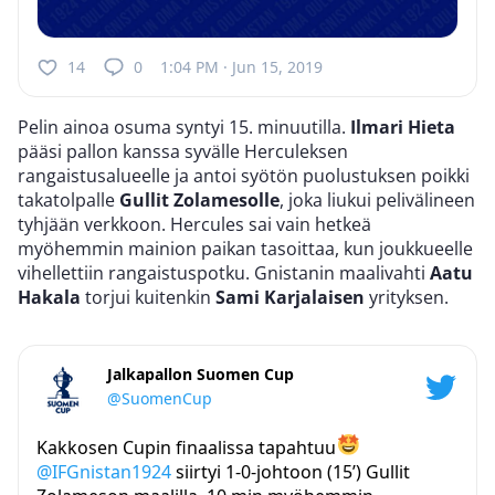
14
0
1:04 PM · Jun 15, 2019
Pelin ainoa osuma syntyi 15. minuutilla.
Ilmari Hieta
pääsi pallon kanssa syvälle Herculeksen
rangaistusalueelle ja antoi syötön puolustuksen poikki
takatolpalle
Gullit Zolamesolle
, joka liukui pelivälineen
tyhjään verkkoon. Hercules sai vain hetkeä
myöhemmin mainion paikan tasoittaa, kun joukkueelle
vihellettiin rangaistuspotku. Gnistanin maalivahti
Aatu
Hakala
torjui kuitenkin
Sami Karjalaisen
yrityksen.
Jalkapallon Suomen Cup
@SuomenCup
Kakkosen Cupin finaalissa tapahtuu
@IFGnistan1924
siirtyi 1-0-johtoon (15’) Gullit