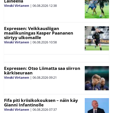
Laineella
Vinski Virtanen
|
06.08.2026
12:38
Expressen: Veikkausliigan
maalikuningas Kasper Paananen
siirtyy ulkomaille
Vinski Virtanen
|
06.08.2026
10:58
Expressen: Otso Liimatta saa siirron
kärkiseuraan
Vinski Virtanen
|
06.08.2026
09:21
Fifa piti kriisikokouksen – näin käy
Gianni Infantinolle
Vinski Virtanen
|
06.08.2026
07:37