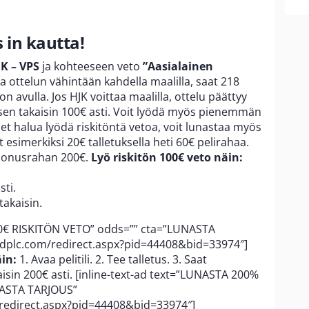
 in kautta!
JK – VPS
ja kohteeseen veto
”Aasialainen
taa ottelun vähintään kahdella maalilla, saat 218
 avulla. Jos HJK voittaa maalilla, ottelu päättyy
ksen takaisin 100€ asti. Voit lyödä myös pienemmän
 et halua lyödä riskitöntä vetoa, voit lunastaa myös
esimerkiksi 20€ talletuksella heti 60€ pelirahaa.
ibonusrahan 200€.
Lyö riskitön 100€ veto näin:
sti.
takaisin.
00€ RISKITÖN VETO” odds=”” cta=”LUNASTA
edplc.com/redirect.aspx?pid=44408&bid=33974″]
in:
1. Avaa pelitili. 2. Tee talletus. 3. Saat
isin 200€ asti. [inline-text-ad text=”LUNASTA 200%
NASTA TARJOUS”
/redirect.aspx?pid=44408&bid=33974″]