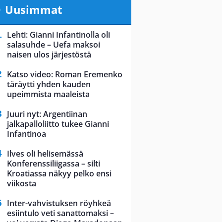
Uusimmat
Lehti: Gianni Infantinolla oli
salasuhde – Uefa maksoi
naisen ulos järjestöstä
Katso video: Roman Eremenko
täräytti yhden kauden
upeimmista maaleista
Juuri nyt: Argentiinan
jalkapalloliitto tukee Gianni
Infantinoa
Ilves oli helisemässä
Konferenssiliigassa – silti
Kroatiassa näkyy pelko ensi
viikosta
Inter-vahvistuksen röyhkeä
esiintulo veti sanattomaksi –