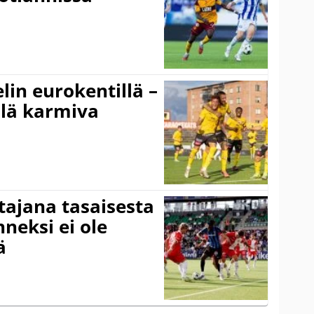
elin eurokentillä –
llä karmiva
ttajana tasaisesta
neksi ei ole
ä