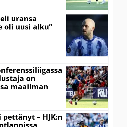
eli uransa
 oli uusi alku”
onferenssiliigassa
lustaja on
ssa maailman
i pettänyt – HJK:n
otlannissa