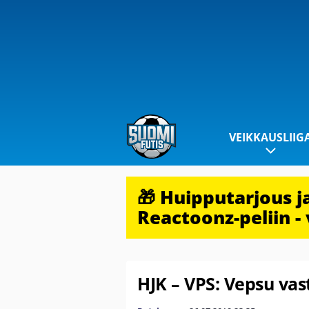
VEIKKAUSLIIG
🎁 Huipputarjous 
Reactoonz-peliin - 
HJK – VPS: Vepsu vas