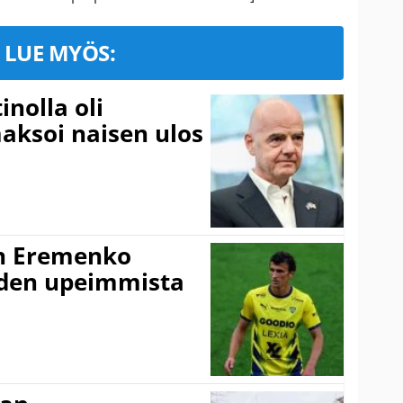
LUE MYÖS:
inolla oli
aksoi naisen ulos
n Eremenko
uden upeimmista