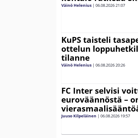
Väinö Helenius
|
06.08.2026
21:07
KuPS taisteli tasap
ottelun loppuhetki
tilanne
Väinö Helenius
|
06.08.2026
20:26
FC Inter selvisi voi
euroväännöstä – on
vierasmaalisääntö
Juuso Kilpeläinen
|
06.08.2026
19:57