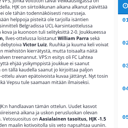
e VPS, jonka voitoton taival Veikkausliigassa on
udella. HJK on siirtoikkunan aikana alkanut päivittää
 ei ole tähän todennäköisesti resursseja.
ään helppoja pisteitä ole tarjolla isäntien
innitteli Belgradissa UCL-karsintaottelussa
n kova ja kuonoon tuli selityksittä 2-0. Joukkueessa
en,
Ilves-ottelussa loistanut
William Parra
sekä
 debytoiva
Victor Luiz
. Ruuhka ja kuuma keli voivat
n miehistön kierrätystä, mutta toisaalta näitä
alven treenannut. VPS:n esitys oli FC Lahtea
äyttä ehjää ysikymppistä joukkue ei saanut
on tällä kaudella saanut jo kirjoittaa paljon
ti-ottelu aivan epätoivoista kuvaa jättänyt. Nyt tosin
eikä Vepsu tule saamaan mitään ilmaiseksi.
HJK:n handlaavan tämän ottelun. Uudet kasvot
iireisenä aikana ja uskon perusluokan olevan
kaa. Vetosuositus on
Aasialainen tasoitus, HJK -1.5
en maalin kotivoitolla siis veto napsahtaa uuniin.