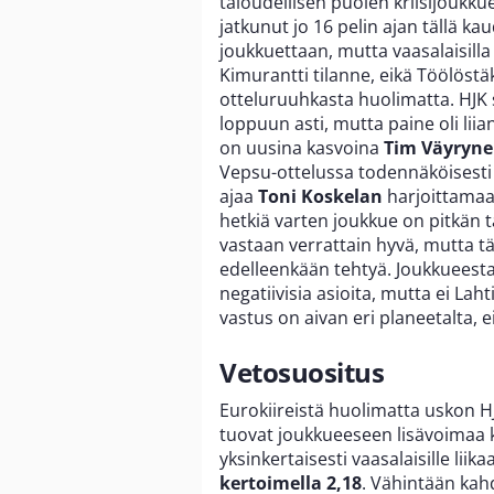
taloudellisen puolen kriisijoukku
jatkunut jo 16 pelin ajan tällä ka
joukkuettaan, mutta vaasalaisilla
Kimurantti tilanne, eikä Töölöstäk
otteluruuhkasta huolimatta. HJK s
loppuun asti, mutta paine oli liia
on uusina kasvoina
Tim Väyryn
Vepsu-ottelussa todennäköisesti
ajaa
Toni Koskelan
harjoittamaa
hetkiä varten joukkue on pitkän t
vastaan verrattain hyvä, mutta t
edelleenkään tehtyä. Joukkueesta 
negatiivisia asioita, mutta ei Lah
vastus on aivan eri planeetalta, 
Vetosuositus
Eurokiireistä huolimatta uskon 
tuovat joukkueeseen lisävoimaa k
yksinkertaisesti vaasalaisille lii
kertoimella 2,18
. Vähintään kahd