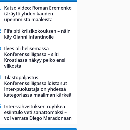
Katso video: Roman Eremenko
täräytti yhden kauden
upeimmista maaleista
Fifa piti kriisikokouksen – näin
käy Gianni Infantinolle
Ilves oli helisemässä
Konferenssiliigassa – silti
Kroatiassa näkyy pelko ensi
viikosta
Tilastopaljastus:
Konferenssiliigassa loistanut
Inter-puolustaja on yhdessä
kategoriassa maailman kärkeä
Inter-vahvistuksen röyhkeä
esiintulo veti sanattomaksi –
voi verrata Diego Maradonaan