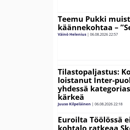
Teemu Pukki muist
käännekohtaa – ”Se
Väinö Helenius
|
06.08.2026
22:57
Tilastopaljastus: K
loistanut Inter-puo
yhdessä kategoria
kärkeä
Juuso Kilpeläinen
|
06.08.2026
22:18
Euroilta Töölössä e
kohtalo ratkeaa Sk