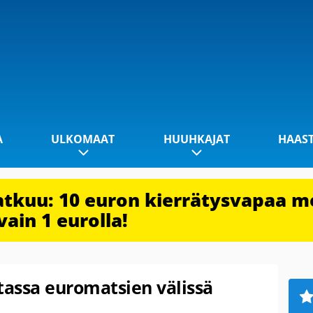
A
ULKOMAAT
HUUHKAJAT
HAAS
jatkuu: 10 euron kierrätysvapaa m
vain 1 eurolla!
tassa euromatsien välissä