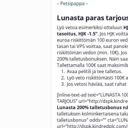
– Petsipappa –
Lunasta paras tarjous
Lyö vetoa esimerkiksi otteluun
H
tasoitus, HJK -1.5”
. Jos HJK voit
euroa riskittömän 100 euron vedon
tasan tai VPS voittaa, saat pano
riskittömän vedon (min. 10€). Jos
200% talletusbonuksen. Näin saat 
Tallettamalla 100€ saat maksim
Avaa pelitili ja tee talletus.
Lyö veto riskittömästi 100€ a
Jos vetosi häviää, saat rahat 
[inline-text-ad text=”LUNASTA 1
TARJOUS” url=”http://dspk.kindr
Lunasta 200% talletusbonus nä
talletuksen kolminkertaisena taka
talletusbonus” odds=”” cta=”LU
url=”http://dspk.kindredplc.com