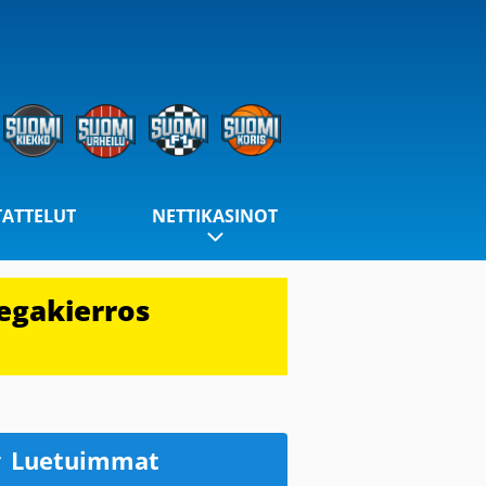
TATTELUT
NETTIKASINOT
egakierros
Luetuimmat