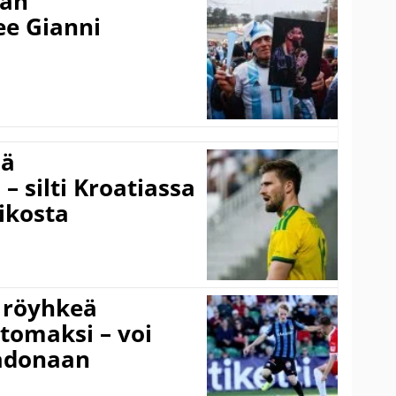
nan
kee Gianni
sä
– silti Kroatiassa
ikosta
 röyhkeä
ttomaksi – voi
adonaan