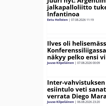
Juuri nyt: Argentii
jalkapalloliitto tu
Infantinoa
Eetu Hellsten
|
07.08.2026
11:19
Ilves oli helisemäs
Konferenssiliigassa 
näkyy pelko ensi vi
Juuso Kilpeläinen
|
07.08.2026
00:09
Inter-vahvistuksen
esiintulo veti sana
verrata Diego Mar
Juuso Kilpeläinen
|
06.08.2026
23:20