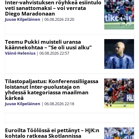
Inter-vahvistuksen röyhkeä esiintulo
veti sanattomaksi – voi verrata
Diego Maradonaan
Juuso Kilpeläinen
|
06.08.2026
23:20
Teemu Pukki muisteli uransa
käännekohtaa – ”Se oli uusi alku”
Väinö Helenius
|
06.08.2026
22:57
Tilastopaljastus: Konferenssiliigassa
loistanut Inter-puolustaja on
yhdessä kategoriassa maailman
kärkeä
Juuso Kilpeläinen
|
06.08.2026
22:18
Euroilta Töölössä ei pettänyt – HJK:n
kohtalo ratkeaa Skotlannissa