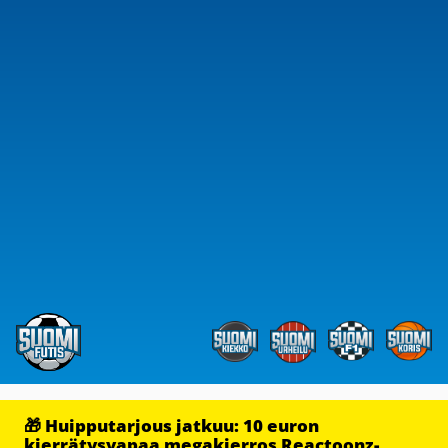
🎁 Huipputarjous jatkuu: 10 euron
kierrätysvapaa megakierros Reactoonz-