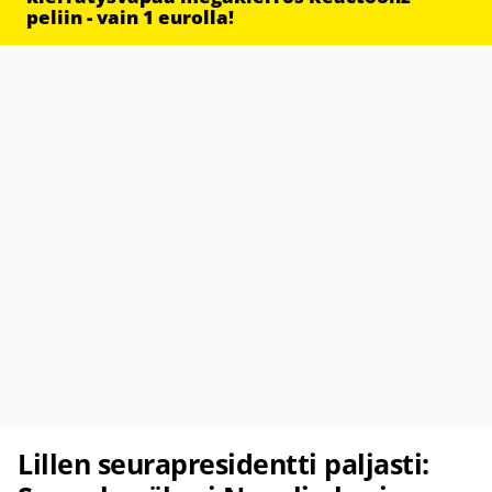
peliin - vain 1 eurolla!
Lillen seurapresidentti paljasti: