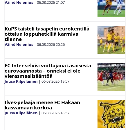
Väinö Helenius
|
06.08.2026
21:07
KuPS taisteli tasapelin eurokentillä –
ottelun loppuhetkillä karmiva
tilanne
Väinö Helenius
|
06.08.2026
20:26
FC Inter selvisi voittajana tasaisesta
euroväännöstä – onneksi ei ole
vierasmaalisääntöä
Juuso Kilpeläinen
|
06.08.2026
19:57
Ilves-pelaaja menee FC Hakaan
kasvamaan korkoa
Juuso Kilpeläinen
|
06.08.2026
18:57