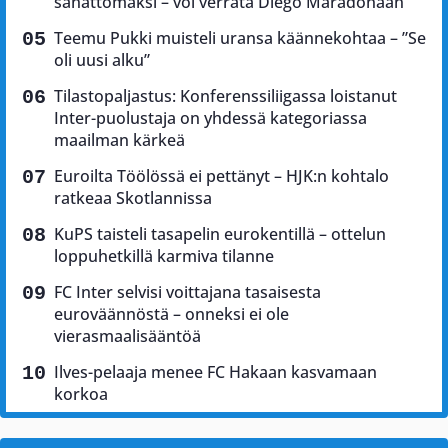
sanattomaksi – voi verrata Diego Maradonaan
Teemu Pukki muisteli uransa käännekohtaa – ”Se
oli uusi alku”
Tilastopaljastus: Konferenssiliigassa loistanut
Inter-puolustaja on yhdessä kategoriassa
maailman kärkeä
Euroilta Töölössä ei pettänyt – HJK:n kohtalo
ratkeaa Skotlannissa
KuPS taisteli tasapelin eurokentillä – ottelun
loppuhetkillä karmiva tilanne
FC Inter selvisi voittajana tasaisesta
euroväännöstä – onneksi ei ole
vierasmaalisääntöä
Ilves-pelaaja menee FC Hakaan kasvamaan
korkoa