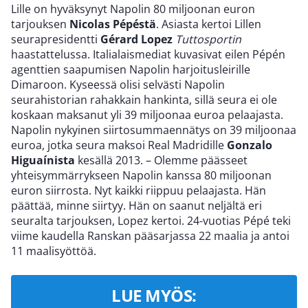
Lille on hyväksynyt Napolin 80 miljoonan euron
tarjouksen
Nicolas Pépéstä
. Asiasta kertoi Lillen
seurapresidentti
Gérard Lopez
Tuttosportin
haastattelussa. Italialaismediat kuvasivat eilen Pépén
agenttien saapumisen Napolin harjoitusleirille
Dimaroon. Kyseessä olisi selvästi Napolin
seurahistorian rahakkain hankinta, sillä seura ei ole
koskaan maksanut yli 39 miljoonaa euroa pelaajasta.
Napolin nykyinen siirtosummaennätys on 39 miljoonaa
euroa, jotka seura maksoi Real Madridille
Gonzalo
Higuaínista
kesällä 2013. – Olemme päässeet
yhteisymmärrykseen Napolin kanssa 80 miljoonan
euron siirrosta. Nyt kaikki riippuu pelaajasta. Hän
päättää, minne siirtyy. Hän on saanut neljältä eri
seuralta tarjouksen, Lopez kertoi. 24-vuotias Pépé teki
viime kaudella Ranskan pääsarjassa 22 maalia ja antoi
11 maalisyöttöä.
LUE MYÖS: