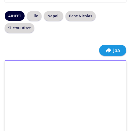
AIHEET
Lille
Napoli
Pepe Nicolas
Siirtouutiset
Jaa
1€ = 10€ arvosta
ilmaiskierroksia ilman
kierrätystä!
Talleta 1€
Saat heti 50 ilmaiskierrosta Tuohi 1000 -
peliin (arvo 0,20€ per kierros)!
Ei kierrätysvaatimusta!