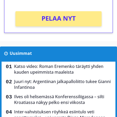
PELAA NYT
Uusimmat
Katso video: Roman Eremenko täräytti yhden
kauden upeimmista maaleista
Juuri nyt: Argentiinan jalkapalloliitto tukee Gianni
Infantinoa
Ilves oli helisemässä Konferenssiliigassa – silti
Kroatiassa näkyy pelko ensi viikosta
Inter-vahvistuksen röyhkeä esiintulo veti