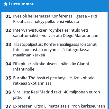
Luetuimmat
Ilves oli helisemässä Konferenssiliigassa – silti
Kroatiassa näkyy pelko ensi viikosta
Inter-vahvistuksen röyhkeä esiintulo veti
sanattomaksi – voi verrata Diego Maradonaan
Tilastopaljastus: Konferenssiliigassa loistanut
Inter-puolustaja on yhdessä kategoriassa
maailman kärkeä
Fifa piti kriisikokouksen – näin käy Gianni
Infantinolle
Euroilta Töölössä ei pettänyt – HJK:n kohtalo
ratkeaa Skotlannissa
Virallista: Real Madrid teki 140 miljoonan euron
jättidiilin!
Expressen: Otso Liimatta saa siirron kärkiseuraan