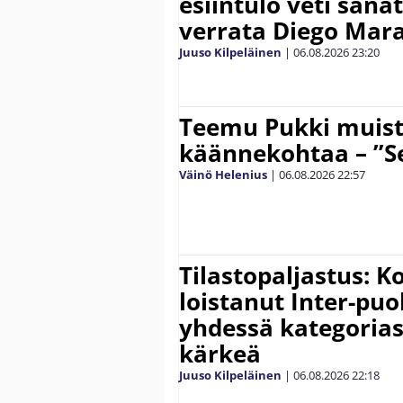
esiintulo veti sana
verrata Diego Mar
Juuso Kilpeläinen
|
06.08.2026
23:20
Teemu Pukki muist
käännekohtaa – ”Se
Väinö Helenius
|
06.08.2026
22:57
Tilastopaljastus: K
loistanut Inter-puo
yhdessä kategoria
kärkeä
Juuso Kilpeläinen
|
06.08.2026
22:18