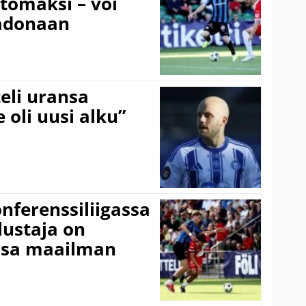
ttomaksi – voi
adonaan
eli uransa
 oli uusi alku”
onferenssiliigassa
lustaja on
ssa maailman