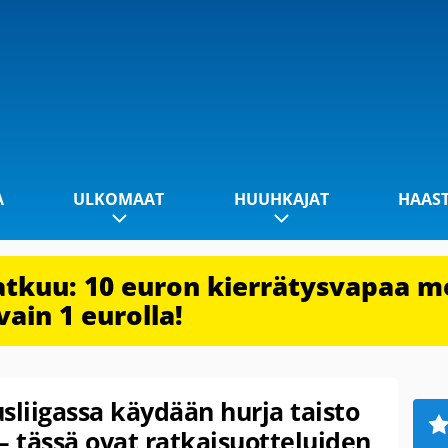
A
ULKOMAAT
HUUHKAJAT
HAAS
jatkuu: 10 euron kierrätysvapaa m
vain 1 eurolla!
liigassa käydään hurja taisto
– tässä ovat ratkaisuotteluiden