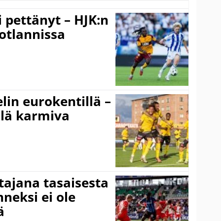
i pettänyt – HJK:n
otlannissa
elin eurokentillä –
llä karmiva
ttajana tasaisesta
neksi ei ole
ä