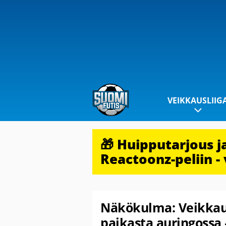
VEIKKAUSLIIG
🎁 Huipputarjous 
Reactoonz-peliin - 
Näkökulma: Veikkaus
paikasta auringossa 