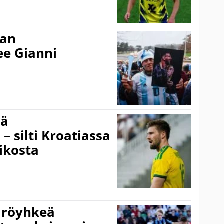
nan
kee Gianni
sä
– silti Kroatiassa
ikosta
 röyhkeä