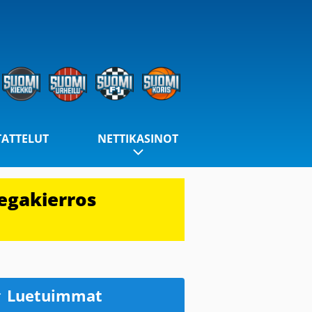
TATTELUT
NETTIKASINOT
egakierros
Luetuimmat