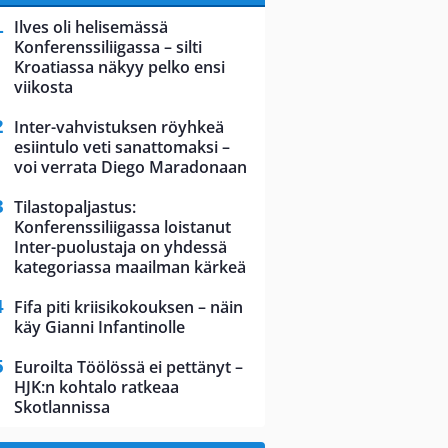
Ilves oli helisemässä
Konferenssiliigassa – silti
Kroatiassa näkyy pelko ensi
viikosta
Inter-vahvistuksen röyhkeä
esiintulo veti sanattomaksi –
voi verrata Diego Maradonaan
Tilastopaljastus:
Konferenssiliigassa loistanut
Inter-puolustaja on yhdessä
kategoriassa maailman kärkeä
Fifa piti kriisikokouksen – näin
käy Gianni Infantinolle
Euroilta Töölössä ei pettänyt –
HJK:n kohtalo ratkeaa
Skotlannissa