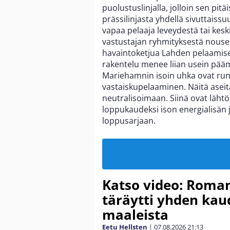
puolustuslinjalla, jolloin sen p
prässilinjasta yhdellä sivuttaissuu
vapaa pelaaja leveydestä tai kes
vastustajan ryhmityksestä nousee 
havaintoketjua Lahden pelaamisess
rakentelu menee liian usein pää
Mariehamnin isoin uhka ovat runs
vastaiskupelaaminen. Näitä aseita
neutralisoimaan. Siinä ovat läht
loppukaudeksi ison energialisän
loppusarjaan.
Katso video: Roma
täräytti yhden ka
maaleista
Eetu Hellsten
|
07.08.2026
21:13