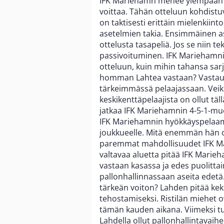
IFK Mariehamn menee ylempään lo
voittaa. Tähän otteluun kohdistuv
on taktisesti erittäin mielenkiin
asetelmien takia. Ensimmäinen as
ottelusta tasapeliä. Jos se niin t
passivoituminen. IFK Mariehamni
otteluun, kuin mihin tahansa sa
homman Lahtea vastaan? Vastaus
tärkeimmässä pelaajassaan. Veikka
keskikenttäpelaajista on ollut täl
jatkaa IFK Mariehamnin 4-5-1-mu
IFK Mariehamnin hyökkäyspelaamis
joukkueelle. Mitä enemmän hän on
paremmat mahdollisuudet IFK Ma
valtavaa aluetta pitää IFK Marieh
vastaan kasassa ja edes puolittain
pallonhallinnassaan aseita edetä.
tärkeän voiton? Lahden pitää keks
tehostamiseksi. Ristilän miehet 
tämän kauden aikana. Viimeksi tu
Lahdella ollut pallonhallintavai