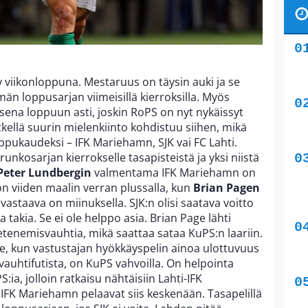
y viikonloppuna. Mestaruus on täysin auki ja se
än loppusarjan viimeisillä kierroksilla. Myös
ena loppuun asti, joskin RoPS on nyt nykäissyt
kellä suurin mielenkiinto kohdistuu siihen, mikä
oppukaudeksi – IFK Mariehamn, SJK vai FC Lahti.
unkosarjan kierrokselle tasapisteistä ja yksi niistä
Peter Lundbergin
valmentama IFK Mariehamn on
on viiden maalin verran plussalla, kun
Brian Pagen
vastaava on miinuksella. SJK:n olisi saatava voitto
takia. Se ei ole helppo asia. Brian Page lähti
tenemisvauhtia, mikä saattaa sataa KuPS:n laariin.
ue, kun vastustajan hyökkäyspelin ainoa ulottuvuus
 vauhtifutista, on KuPS vahvoilla. On helpointa
S:ia, jolloin ratkaisu nähtäisiin Lahti-IFK
 IFK Mariehamn pelaavat siis keskenään. Tasapelillä