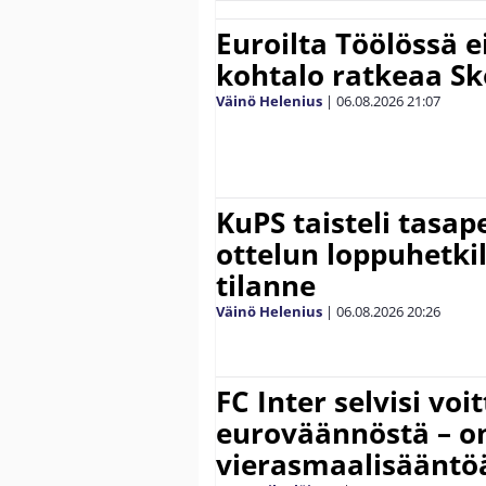
Euroilta Töölössä e
kohtalo ratkeaa Sk
Väinö Helenius
|
06.08.2026
21:07
KuPS taisteli tasap
ottelun loppuhetki
tilanne
Väinö Helenius
|
06.08.2026
20:26
FC Inter selvisi voi
euroväännöstä – on
vierasmaalisääntö