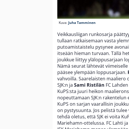
Kuva:
Juha Tamminen
Veikkausliigan runkosarja päätty
tullaan ratkaisemaan vasta ylemm
putoamistaistelu pysynee avonais
itseään hieman turvaan. Tällä het
joukkue liittyy yläloppusarjaan l
Nämä seurat lähtevät viimeiselle r
pääsee ylempään loppusarjaan.
vahvoilla. Saarelaisten maaliero 
SJK:n ja
Sami Ristilän
FC Lahden 
KuPS:sta juuri heikon maalieronsa 
nopeuttamaan SJK:n rakentelun e
KuPS on sarjan vaarallisin joukk
on pystysuunta. Jos pelistä tulee
tehdä oletus, että SJK ei voita KuP
Mariehamn-ottelussa. FC Lahti ja