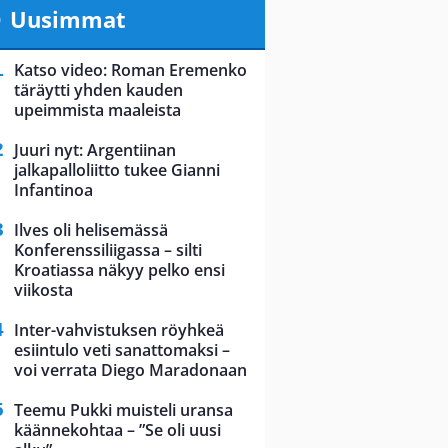
Uusimmat
Katso video: Roman Eremenko
täräytti yhden kauden
upeimmista maaleista
Juuri nyt: Argentiinan
jalkapalloliitto tukee Gianni
Infantinoa
Ilves oli helisemässä
Konferenssiliigassa – silti
Kroatiassa näkyy pelko ensi
viikosta
Inter-vahvistuksen röyhkeä
esiintulo veti sanattomaksi –
voi verrata Diego Maradonaan
Teemu Pukki muisteli uransa
käännekohtaa – ”Se oli uusi