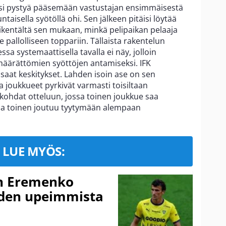
itäisi pystyä pääsemään vastustajan ensimmäisestä
ntaisella syötöllä ohi. Sen jälkeen pitäisi löytää
kikentältä sen mukaan, minkä pelipaikan pelaaja
pallolliseen toppariin. Tällaista rakentelun
a systemaattisella tavalla ei näy, jolloin
määrättömien syöttöjen antamiseksi. IFK
aat keskitykset. Lahden isoin ase on sen
 joukkueet pyrkivät varmasti toisiltaan
ökohdat otteluun, jossa toinen joukkue saa
 ja toinen joutuu tyytymään alempaan
LUE MYÖS:
n Eremenko
uden upeimmista