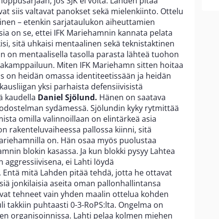
ppusarjaan, jos SJK ei voita. Lahden pitää
at siis valtavat panokset sekä mielenkiinto. Ottelu
toinen – etenkin sarjataulukon aiheuttamien
ia on se, ettei IFK Mariehamnin kannata pelata
ekisi, sitä uhkaisi mentaalinen sekä teknistaktinen
n on mentaalisella tasolla parasta lähteä tuohon
rjakamppailuun. Miten IFK Mariehamn sitten hoitaa
 on heidän omassa identiteetissään ja heidän
usliigan yksi parhaista defensiivisistä
lä kaudella
Daniel Sjölund.
Hänen on saatava
odostelman sydämessä. Sjölundin kyky rytmittää
ta omilla valinnoillaan on elintärkeä asia
 rakenteluvaiheessa pallossa kiinni, sitä
riehamnilla on. Hän osaa myös puolustaa
amnin blokin kasassa. Ja kun blokki pysyy Lahtea
 aggressiivisena, ei Lahti löydä
 Entä mitä Lahden pitää tehdä, jotta he ottavat
iä jonkilaisia aseita oman pallonhallintansa
ovat tehneet vain yhden maalin ottelua kohden
li takkiin puhtaasti 0-3-RoPS:lta. Ongelma on
heen organisoinnissa. Lahti pelaa kolmen miehen