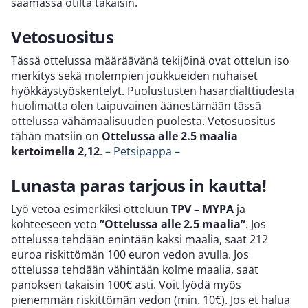
saamassa otilta takaisin.
Vetosuositus
Tässä ottelussa määräävänä tekijöinä ovat ottelun iso
merkitys sekä molempien joukkueiden nuhaiset
hyökkäystyöskentelyt. Puolustusten hasardialttiudesta
huolimatta olen taipuvainen äänestämään tässä
ottelussa vähämaalisuuden puolesta. Vetosuositus
tähän matsiin on
Ottelussa alle 2.5 maalia
kertoimella 2,12
.
– Petsipappa –
Lunasta paras tarjous in kautta!
Lyö vetoa esimerkiksi otteluun
TPV – MYPA
ja
kohteeseen veto
”Ottelussa alle 2.5 maalia”
. Jos
ottelussa tehdään enintään kaksi maalia, saat 212
euroa riskittömän 100 euron vedon avulla. Jos
ottelussa tehdään vähintään kolme maalia, saat
panoksen takaisin 100€ asti. Voit lyödä myös
pienemmän riskittömän vedon (min. 10€). Jos et halua