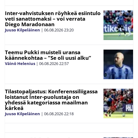
Inter-vahvistuksen röyhkeä esiintulo
veti sanattomaksi – voi verrata
Diego Maradonaan
Juuso Kilpeläinen
|
06.08.2026
23:20
Teemu Pukki muisteli uransa
käännekohtaa – ”Se oli uusi alku”
Väinö Helenius
|
06.08.2026
22:57
Tilastopaljastus: Konferenssiliigassa
loistanut Inter-puolustaja on
yhdessä kategoriassa maailman
kärkeä
Juuso Kilpeläinen
|
06.08.2026
22:18