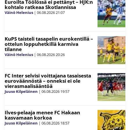
Euroilta Töölössä ei pettänyt – HJK:n
kohtalo ratkeaa Skotlannissa
Väinö Helenius
|
06.08.2026
21:07
KuPS taisteli tasapelin eurokentillä –
ottelun loppuhetkillä karmiva
tilanne
Väinö Helenius
|
06.08.2026
20:26
FC Inter selvisi voittajana tasaisesta
euroväännöstä – onneksi ei ole
vierasmaalisääntöä
Juuso Kilpeläinen
|
06.08.2026
19:57
Ilves-pelaaja menee FC Hakaan
kasvamaan korkoa
Juuso Kilpeläinen
|
06.08.2026
18:57