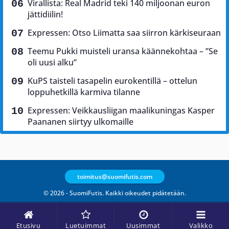
Virallista: Real Madrid teki 140 miljoonan euron
jättidiilin!
Expressen: Otso Liimatta saa siirron kärkiseuraan
Teemu Pukki muisteli uransa käännekohtaa – ”Se
oli uusi alku”
KuPS taisteli tasapelin eurokentillä – ottelun
loppuhetkillä karmiva tilanne
Expressen: Veikkausliigan maalikuningas Kasper
Paananen siirtyy ulkomaille
toimitus@suomifutis.com
© 2026 - SuomiFutis. Kaikki oikeudet pidätetään.
Etusivu
Luetuimmat
Uusimmat
Valikko