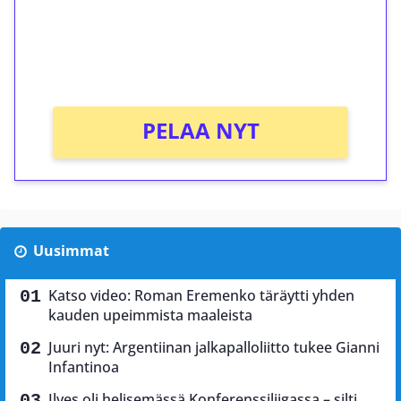
Saat heti 50 ilmaiskierrosta Tuohi 1000 -
peliin (arvo 0,20€ per kierros)!
Ei kierrätysvaatimusta!
PELAA NYT
Uusimmat
Katso video: Roman Eremenko täräytti yhden
kauden upeimmista maaleista
Juuri nyt: Argentiinan jalkapalloliitto tukee Gianni
Infantinoa
Ilves oli helisemässä Konferenssiliigassa – silti