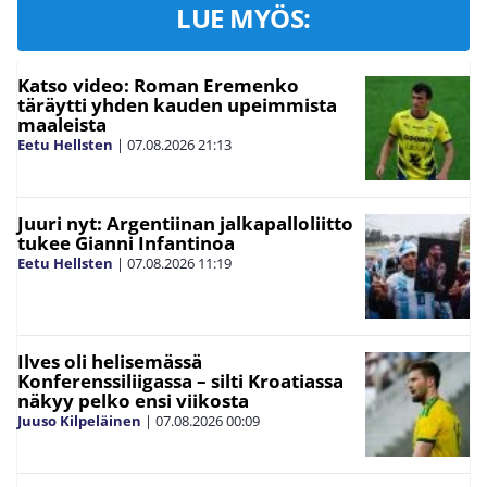
LUE MYÖS:
Katso video: Roman Eremenko
täräytti yhden kauden upeimmista
maaleista
Eetu Hellsten
|
07.08.2026
21:13
Juuri nyt: Argentiinan jalkapalloliitto
tukee Gianni Infantinoa
Eetu Hellsten
|
07.08.2026
11:19
Ilves oli helisemässä
Konferenssiliigassa – silti Kroatiassa
näkyy pelko ensi viikosta
Juuso Kilpeläinen
|
07.08.2026
00:09