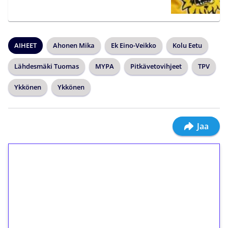
AIHEET
Ahonen Mika
Ek Eino-Veikko
Kolu Eetu
Lähdesmäki Tuomas
MYPA
Pitkävetovihjeet
TPV
Ykkönen
Ykkönen
Jaa
1€ = 10€ arvosta
ilmaiskierroksia ilman
kierrätystä!
Talleta 1€