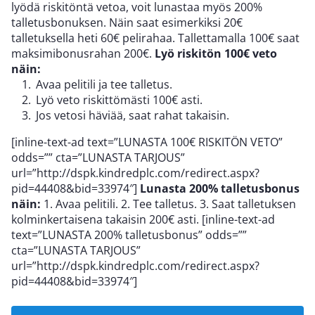
lyödä riskitöntä vetoa, voit lunastaa myös 200%
talletusbonuksen. Näin saat esimerkiksi 20€
talletuksella heti 60€ pelirahaa. Tallettamalla 100€ saat
maksimibonusrahan 200€.
Lyö riskitön 100€ veto
näin:
Avaa pelitili ja tee talletus.
Lyö veto riskittömästi 100€ asti.
Jos vetosi häviää, saat rahat takaisin.
[inline-text-ad text=”LUNASTA 100€ RISKITÖN VETO”
odds=”” cta=”LUNASTA TARJOUS”
url=”http://dspk.kindredplc.com/redirect.aspx?
pid=44408&bid=33974″]
Lunasta 200% talletusbonus
näin:
1. Avaa pelitili. 2. Tee talletus. 3. Saat talletuksen
kolminkertaisena takaisin 200€ asti. [inline-text-ad
text=”LUNASTA 200% talletusbonus” odds=””
cta=”LUNASTA TARJOUS”
url=”http://dspk.kindredplc.com/redirect.aspx?
pid=44408&bid=33974″]