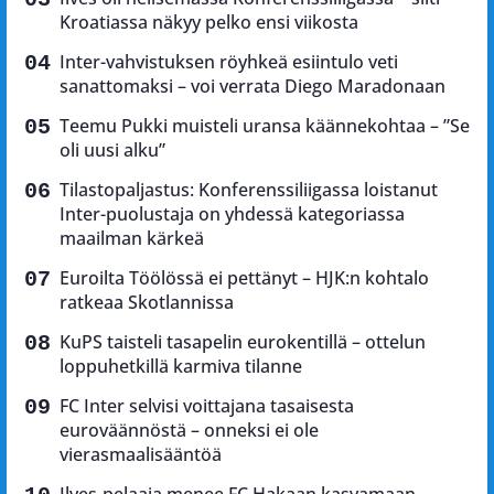
Kroatiassa näkyy pelko ensi viikosta
Inter-vahvistuksen röyhkeä esiintulo veti
sanattomaksi – voi verrata Diego Maradonaan
Teemu Pukki muisteli uransa käännekohtaa – ”Se
oli uusi alku”
Tilastopaljastus: Konferenssiliigassa loistanut
Inter-puolustaja on yhdessä kategoriassa
maailman kärkeä
Euroilta Töölössä ei pettänyt – HJK:n kohtalo
ratkeaa Skotlannissa
KuPS taisteli tasapelin eurokentillä – ottelun
loppuhetkillä karmiva tilanne
FC Inter selvisi voittajana tasaisesta
euroväännöstä – onneksi ei ole
vierasmaalisääntöä
Ilves-pelaaja menee FC Hakaan kasvamaan