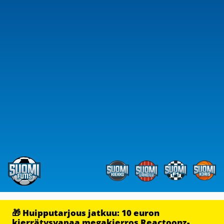
🎁 Huipputarjous jatkuu: 10 euron
kierrätysvapaa megakierros Reactoonz-