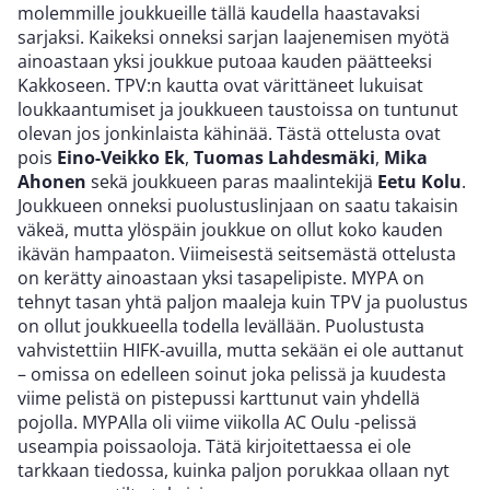
molemmille joukkueille tällä kaudella haastavaksi
sarjaksi. Kaikeksi onneksi sarjan laajenemisen myötä
ainoastaan yksi joukkue putoaa kauden päätteeksi
Kakkoseen. TPV:n kautta ovat värittäneet lukuisat
loukkaantumiset ja joukkueen taustoissa on tuntunut
olevan jos jonkinlaista kähinää. Tästä ottelusta ovat
pois
Eino-Veikko Ek
,
Tuomas Lahdesmäki
,
Mika
Ahonen
sekä joukkueen paras maalintekijä
Eetu Kolu
.
Joukkueen onneksi puolustuslinjaan on saatu takaisin
väkeä, mutta ylöspäin joukkue on ollut koko kauden
ikävän hampaaton. Viimeisestä seitsemästä ottelusta
on kerätty ainoastaan yksi tasapelipiste. MYPA on
tehnyt tasan yhtä paljon maaleja kuin TPV ja puolustus
on ollut joukkueella todella levällään. Puolustusta
vahvistettiin HIFK-avuilla, mutta sekään ei ole auttanut
– omissa on edelleen soinut joka pelissä ja kuudesta
viime pelistä on pistepussi karttunut vain yhdellä
pojolla. MYPAlla oli viime viikolla AC Oulu -pelissä
useampia poissaoloja. Tätä kirjoitettaessa ei ole
tarkkaan tiedossa, kuinka paljon porukkaa ollaan nyt