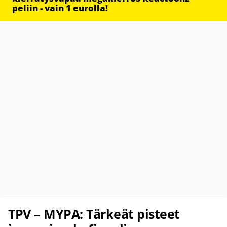
peliin - vain 1 eurolla!
TPV – MYPA: Tärkeät pisteet