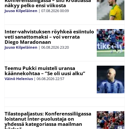
Konferenssiliigassa – silti Kroatiassa
näkyy pelko ensi viikosta
Juuso Kilpeläinen
|
07.08.2026
00:09
Inter-vahvistuksen röyhkeä esiintulo
veti sanattomaksi – voi verrata
Diego Maradonaan
Juuso Kilpeläinen
|
06.08.2026
23:20
Teemu Pukki muisteli uransa
käännekohtaa – ”Se oli uusi alku”
Väinö Helenius
|
06.08.2026
22:57
Tilastopaljastus: Konferenssiliigassa
loistanut Inter-puolustaja on
yhdessä kategoriassa maailman