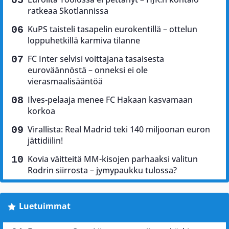
ratkeaa Skotlannissa
KuPS taisteli tasapelin eurokentillä – ottelun
loppuhetkillä karmiva tilanne
FC Inter selvisi voittajana tasaisesta
euroväännöstä – onneksi ei ole
vierasmaalisääntöä
Ilves-pelaaja menee FC Hakaan kasvamaan
korkoa
Virallista: Real Madrid teki 140 miljoonan euron
jättidiilin!
Kovia väitteitä MM-kisojen parhaaksi valitun
Rodrin siirrosta – jymypaukku tulossa?
Luetuimmat