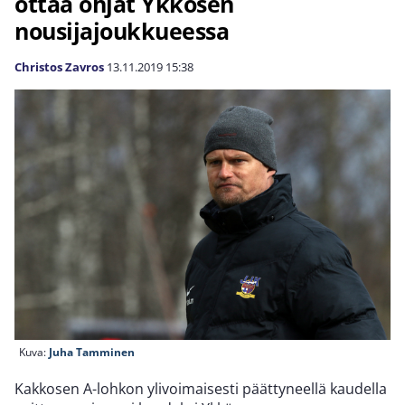
ottaa ohjat Ykkösen
nousijajoukkueessa
Christos Zavros
13.11.2019
15:38
Kuva:
Juha Tamminen
Kakkosen A-lohkon ylivoimaisesti päättyneellä kaudella