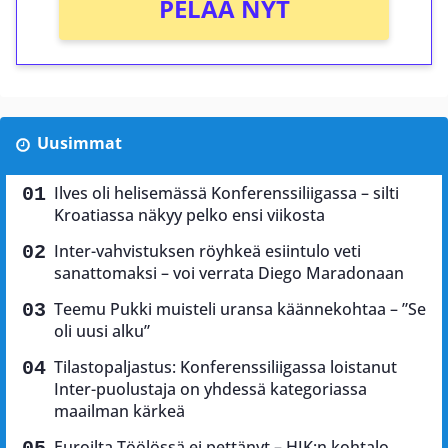
PELAA NYT
Uusimmat
Ilves oli helisemässä Konferenssiliigassa – silti
Kroatiassa näkyy pelko ensi viikosta
Inter-vahvistuksen röyhkeä esiintulo veti
sanattomaksi – voi verrata Diego Maradonaan
Teemu Pukki muisteli uransa käännekohtaa – ”Se
oli uusi alku”
Tilastopaljastus: Konferenssiliigassa loistanut
Inter-puolustaja on yhdessä kategoriassa
maailman kärkeä
Euroilta Töölössä ei pettänyt – HJK:n kohtalo