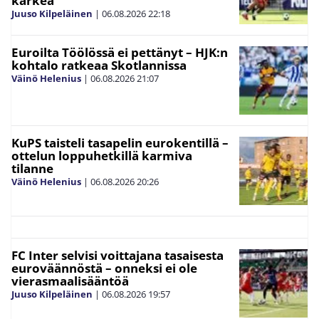
kärkeä
Juuso Kilpeläinen
|
06.08.2026
22:18
Euroilta Töölössä ei pettänyt – HJK:n
kohtalo ratkeaa Skotlannissa
Väinö Helenius
|
06.08.2026
21:07
KuPS taisteli tasapelin eurokentillä –
ottelun loppuhetkillä karmiva
tilanne
Väinö Helenius
|
06.08.2026
20:26
FC Inter selvisi voittajana tasaisesta
euroväännöstä – onneksi ei ole
vierasmaalisääntöä
Juuso Kilpeläinen
|
06.08.2026
19:57