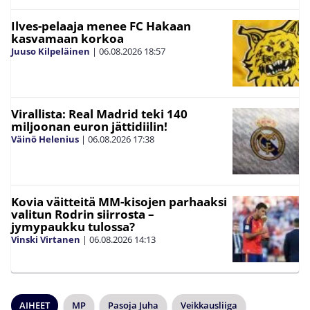
Ilves-pelaaja menee FC Hakaan
kasvamaan korkoa
Juuso Kilpeläinen
|
06.08.2026
18:57
Virallista: Real Madrid teki 140
miljoonan euron jättidiilin!
Väinö Helenius
|
06.08.2026
17:38
Kovia väitteitä MM-kisojen parhaaksi
valitun Rodrin siirrosta –
jymypaukku tulossa?
Vinski Virtanen
|
06.08.2026
14:13
AIHEET
MP
Pasoja Juha
Veikkausliiga