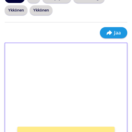
Ykkönen
Ykkönen
Jaa
1€ = 10€ arvosta
ilmaiskierroksia ilman
kierrätystä!
Talleta 1€
Saat heti 50 ilmaiskierrosta Tuohi 1000 -
peliin (arvo 0,20€ per kierros)!
Ei kierrätysvaatimusta!