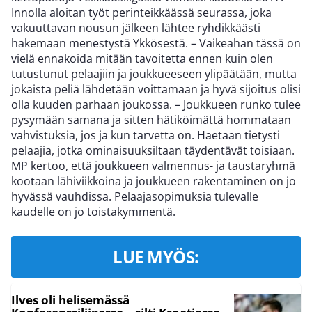
Innolla aloitan työt perinteikkäässä seurassa, joka
vakuuttavan nousun jälkeen lähtee ryhdikkäästi
hakemaan menestystä Ykkösestä. – Vaikeahan tässä on
vielä ennakoida mitään tavoitetta ennen kuin olen
tutustunut pelaajiin ja joukkueeseen ylipäätään, mutta
jokaista peliä lähdetään voittamaan ja hyvä sijoitus olisi
olla kuuden parhaan joukossa. – Joukkueen runko tulee
pysymään samana ja sitten hätiköimättä hommataan
vahvistuksia, jos ja kun tarvetta on. Haetaan tietysti
pelaajia, jotka ominaisuuksiltaan täydentävät toisiaan.
MP kertoo, että joukkueen valmennus- ja taustaryhmä
kootaan lähiviikkoina ja joukkueen rakentaminen on jo
hyvässä vauhdissa. Pelaajasopimuksia tulevalle
kaudelle on jo toistakymmentä.
LUE MYÖS:
Ilves oli helisemässä