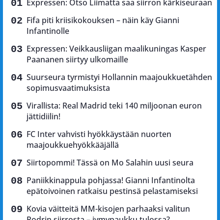
Expressen: Otso Liimatta saa siirron kärkiseuraan
Fifa piti kriisikokouksen – näin käy Gianni
Infantinolle
Expressen: Veikkausliigan maalikuningas Kasper
Paananen siirtyy ulkomaille
Suurseura tyrmistyi Hollannin maajoukkuetähden
sopimusvaatimuksista
Virallista: Real Madrid teki 140 miljoonan euron
jättidiilin!
FC Inter vahvisti hyökkäystään nuorten
maajoukkuehyökkääjällä
Siirtopommi! Tässä on Mo Salahin uusi seura
Paniikkinappula pohjassa! Gianni Infantinolta
epätoivoinen ratkaisu pestinsä pelastamiseksi
Kovia väitteitä MM-kisojen parhaaksi valitun
Rodrin siirrosta – jymypaukku tulossa?