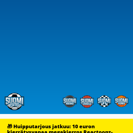
🎁 Huipputarjous jatkuu: 10 euron
kierrätysvapaa megakierros Reactoonz-