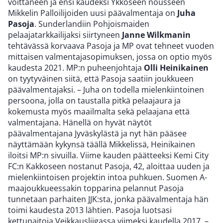
voittaneen ja ensi kaudeksi Ykköseen nousseen
Mikkelin Palloilijoiden uusi päävalmentaja on
Juha
Pasoja
. Sunderlandiin Pohjoismaiden
pelaajatarkkailijaksi siirtyneen
Janne Wilkmanin
tehtävässä korvaava Pasoja ja MP ovat tehneet vuoden
mittaisen valmentajasopimuksen, jossa on optio myös
kaudesta 2021. MP:n puheenjohtaja
Olli Heinikainen
on tyytyväinen siitä, että Pasoja saatiin joukkueen
päävalmentajaksi. – Juha on todella mielenkiintoinen
persoona, jolla on taustalla pitkä pelaajaura ja
kokemusta myös maailmalta sekä pelaajana että
valmentajana. Hänellä on hyvät näytöt
päävalmentajana Jyväskylästä ja nyt hän pääsee
näyttämään kykynsä täällä Mikkelissä, Heinikainen
iloitsi MP:n sivuilla. Viime kauden päätteeksi Kemi City
FC:n Kakkoseen nostanut Pasoja, 42, aloittaa uuden ja
mielenkiintoisen projektin intoa puhkuen. Suomen A-
maajoukkueessakin topparina pelannut Pasoja
tunnetaan parhaiten JJK:sta, jonka päävalmentaja hän
toimi kaudesta 2013 lähtien. Pasoja luotsasi
kettupaitoja Veikkausliigassa viimeksi kaudella 2017. –