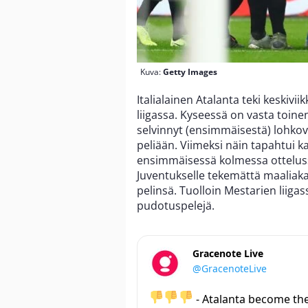
Kuva:
Getty Images
Italialainen Atalanta teki keskivi
liigassa. Kyseessä on vasta toine
selvinnyt (ensimmäisestä) lohko
peliään. Viimeksi näin tapahtui k
ensimmäisessä kolmessa otteluss
Juventukselle tekemättä maaliak
pelinsä. Tuolloin Mestarien liiga
pudotuspelejä.
Gracenote Live
@GracenoteLive
- Atalanta become th