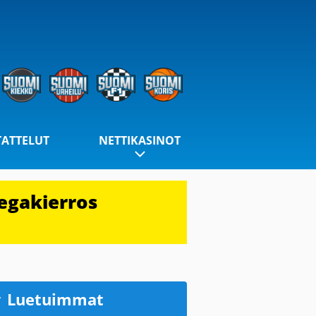
TATTELUT
NETTIKASINOT
egakierros
Luetuimmat