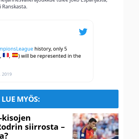
ai Ranskasta.
mpionsLeague
history, only 5
,
,
) will be represented in the
, 2019
LUE MYÖS:
-kisojen
odrin siirrosta –
a?