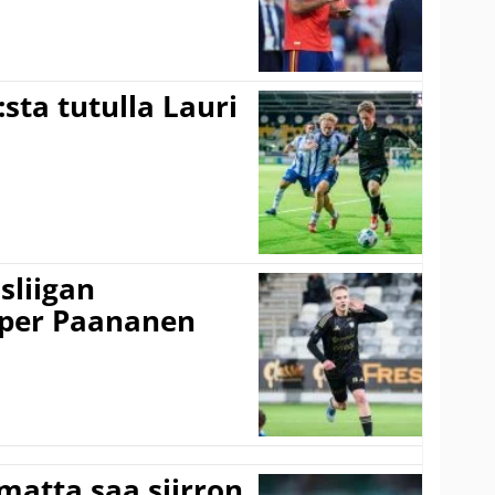
:sta tutulla Lauri
sliigan
sper Paananen
matta saa siirron