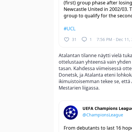
(first) group phase after losin
Newcastle United in 2002/03. T
group to qualify for the seco
#UCL
31
1
7:56 PM · Dec 11,
Atalantan tilanne näytti vielä tu
ottelustaan yhteensä vain yhden
tasan. Kahdessa viimeisessä otte
Donetsk, ja Atalanta eteni lohkoka
ikimuistoisemman tekee se, että 
Mestarien liigassa.
UEFA Champions Leagu
@ChampionsLeague
From debutants to last 16 hop