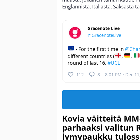
Englannista, Italiasta, Saksasta t
Gracenote Live
@GracenoteLive
- For the first time in
@Cha
different countries (
,
,
round of last 16.
#UCL
112
8
8:01 PM · Dec 11
Kovia väitteitä MM
parhaaksi valitun R
jymypaukku tuloss