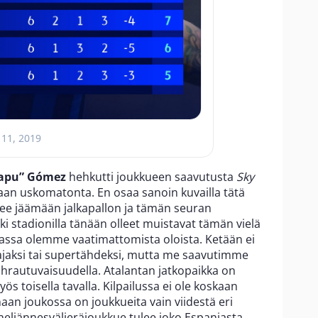
 11, 2019
Papu” Gómez
hehkutti joukkueen saavutusta
Sky
aan uskomatonta. En osaa sanoin kuvailla tätä
lee jäämään jalkapallon ja tämän seuran
ki stadionilla tänään olleet muistavat tämän vielä
ntassa olemme vaatimattomista oloista. Ketään ei
jaksi tai supertähdeksi, mutta me saavutimme
uhrautuvaisuudella. Atalantan jatkopaikka on
yös toisella tavalla. Kilpailussa ei ole koskaan
aan joukossa on joukkueita vain viidestä eri
eljännesvälieräjoukkue tulee joko Espanjasta,