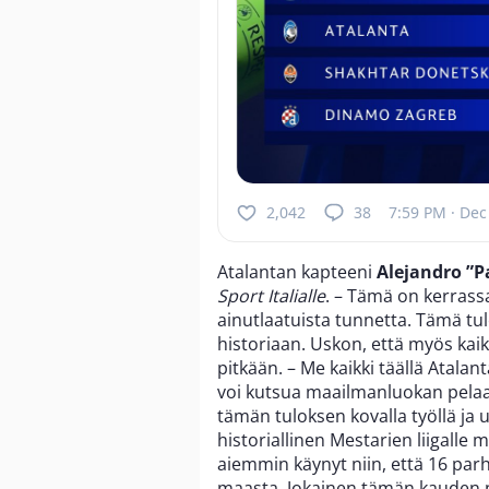
2,042
38
7:59 PM · Dec
Atalantan kapteeni
Alejandro ”
Sport Italialle
. – Tämä on kerrass
ainutlaatuista tunnetta. Tämä tu
historiaan. Uskon, että myös kaik
pitkään. – Me kaikki täällä Atala
voi kutsua maailmanluokan pelaa
tämän tuloksen kovalla työllä ja 
historiallinen Mestarien liigalle m
aiemmin käynyt niin, että 16 parh
maasta. Jokainen tämän kauden n