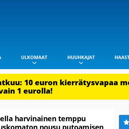
A
ULKOMAAT
HUUHKAJAT
HAAS
jatkuu: 10 euron kierrätysvapaa m
vain 1 eurolla!
odella harvinainen temppu
– uskomaton nousu putoamisen