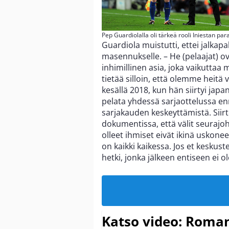
Pep Guardiolalla oli tärkeä rooli Iniestan pa
Guardiola muistutti, ettei jalkapa
masennukselle. – He (pelaajat) o
inhimillinen asia, joka vaikuttaa
tietää silloin, että olemme heitä 
kesällä 2018, kun hän siirtyi japa
pelata yhdessä sarjaottelussa e
sarjakauden keskeyttämistä. Siirto
dokumentissa, että välit seurajoh
olleet ihmiset eivät ikinä uskon
on kaikki kaikessa. Jos et keskust
hetki, jonka jälkeen entiseen ei o
Katso video: Roma