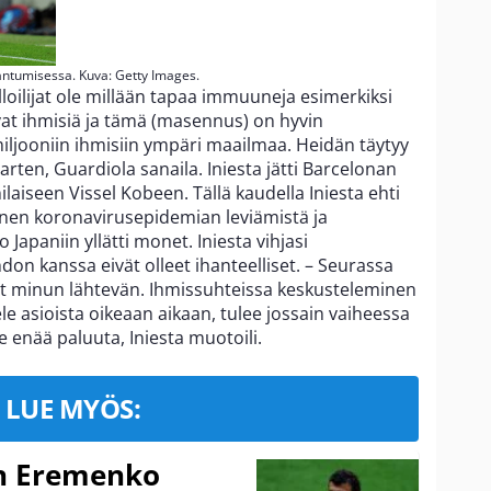
rantumisessa. Kuva: Getty Images.
lloilijat ole millään tapaa immuuneja esimerkiksi
vat ihmisiä ja tämä (masennus) on hyvin
 miljooniin ihmisiin ympäri maailmaa. Heidän täytyy
varten, Guardiola sanaila. Iniesta jätti Barcelonan
nilaiseen Vissel Kobeen. Tällä kaudella Iniesta ehti
nnen koronavirusepidemian leviämistä ja
 Japaniin yllätti monet. Iniesta vihjasi
don kanssa eivät olleet ihanteelliset. – Seurassa
eet minun lähtevän. Ihmissuhteissa keskusteleminen
ele asioista oikeaan aikaan, tulee jossain vaiheessa
le enää paluuta, Iniesta muotoili.
LUE MYÖS:
n Eremenko