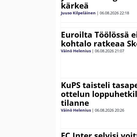
kärkeä
Juuso Kilpeläinen
|
06.08.2026
22:18
Euroilta Töölössä e
kohtalo ratkeaa Sk
Väinö Helenius
|
06.08.2026
21:07
KuPS taisteli tasap
ottelun loppuhetki
tilanne
Väinö Helenius
|
06.08.2026
20:26
FC Inter selvisi voi