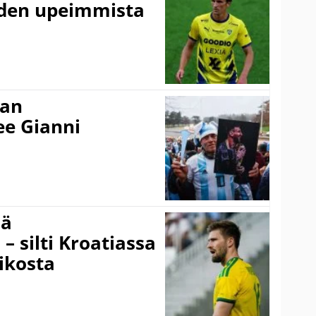
uden upeimmista
nan
kee Gianni
sä
– silti Kroatiassa
ikosta