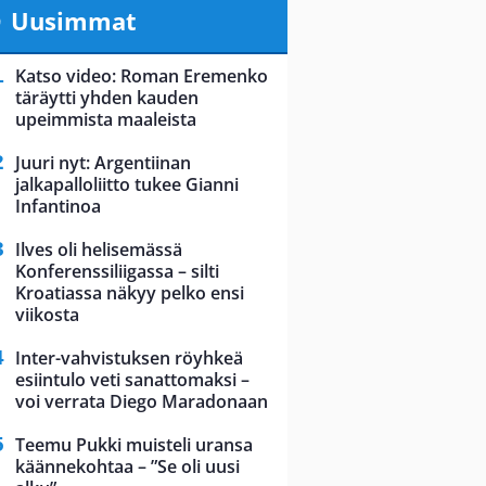
Uusimmat
Katso video: Roman Eremenko
täräytti yhden kauden
upeimmista maaleista
Juuri nyt: Argentiinan
jalkapalloliitto tukee Gianni
Infantinoa
Ilves oli helisemässä
Konferenssiliigassa – silti
Kroatiassa näkyy pelko ensi
viikosta
Inter-vahvistuksen röyhkeä
esiintulo veti sanattomaksi –
voi verrata Diego Maradonaan
Teemu Pukki muisteli uransa
käännekohtaa – ”Se oli uusi