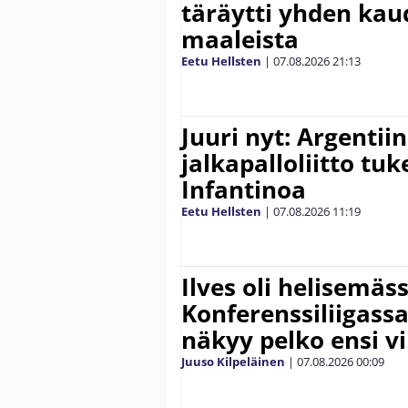
täräytti yhden ka
maaleista
Eetu Hellsten
|
07.08.2026
21:13
Juuri nyt: Argentii
jalkapalloliitto tu
Infantinoa
Eetu Hellsten
|
07.08.2026
11:19
Ilves oli helisemäs
Konferenssiliigassa 
näkyy pelko ensi vi
Juuso Kilpeläinen
|
07.08.2026
00:09