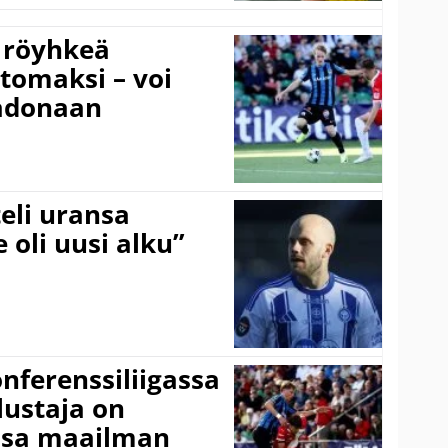
 röyhkeä
ttomaksi – voi
adonaan
eli uransa
 oli uusi alku”
onferenssiliigassa
lustaja on
ssa maailman