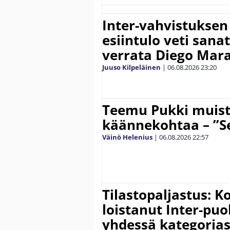
Inter-vahvistuksen
esiintulo veti sana
verrata Diego Mar
Juuso Kilpeläinen
|
06.08.2026
23:20
Teemu Pukki muist
käännekohtaa – ”Se
Väinö Helenius
|
06.08.2026
22:57
Tilastopaljastus: K
loistanut Inter-puo
yhdessä kategoria