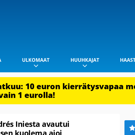
A
ULKOMAAT
HUUHKAJAT
HAAS
jatkuu: 10 euron kierrätysvapaa m
vain 1 eurolla!
rés Iniesta avautui
sen kuolema ajoi