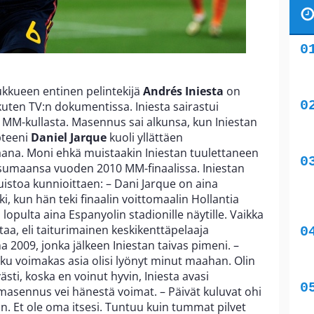
kkueen entinen pelintekijä
Andrés Iniesta
on
uten TV:n dokumentissa. Iniesta sairastui
 MM-kullasta. Masennus sai alkunsa, kun Iniestan
pteeni
Daniel Jarque
kuoli yllättäen
ana. Moni ehkä muistaakin Iniestan tuulettaneen
osumaansa vuoden 2010 MM-finaalissa. Iniestan
uistoa kunnioittaen: – Dani Jarque on aina
, kun hän teki finaalin voittomaalin Hollantia
 lopulta aina Espanyolin stadionille näytille. Vaikka
taa, eli taiturimainen keskikenttäpelaaja
 2009, jonka jälkeen Iniestan taivas pimeni. –
oku voimakas asia olisi lyönyt minut maahan. Olin
sti, koska en voinut hyvin, Iniesta avasi
asennus vei hänestä voimat. – Päivät kuluvat ohi
yvin. Et ole oma itsesi. Tuntuu kuin tummat pilvet