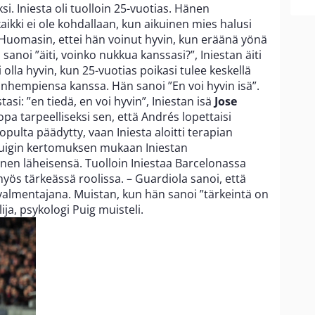
ksi. Iniesta oli tuolloin 25-vuotias. Hänen
kki ei ole kohdallaan, kun aikuinen mies halusi
uomasin, ettei hän voinut hyvin, kun eräänä yönä
anoi ”äiti, voinko nukkua kanssasi?”, Iniestan äiti
oi olla hyvin, kun 25-vuotias poikasi tulee keskellä
anhempiensa kanssa. Hän sanoi ”En voi hyvin isä”.
asi: ”en tiedä, en voi hyvin”, Iniestan isä
Jose
jopa tarpeelliseksi sen, että Andrés lopettaisi
opulta päädytty, vaan Iniesta aloitti terapian
uigin kertomuksen mukaan Iniestan
nen läheisensä. Tuolloin Iniestaa Barcelonassa
myös tärkeässä roolissa. – Guardiola sanoi, että
valmentajana. Muistan, kun hän sanoi ”tärkeintä on
ija, psykologi Puig muisteli.