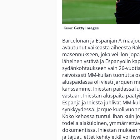
Kuva:
Getty Images
Barcelonan ja Espanjan A-maajou
avautunut vaikeasta aiheesta Rak
masennukseen, joka vei ilon jopa
läheinen ystävä ja Espanyolin ka
sydänkohtaukseen vain 26-vuotia
raivoisasti MM-kullan tuonutta 
aluspaidassa oli viesti Jarquen m
kanssamme, Iniestan paidassa luki
vastaan. Iniestan aluspaita päätyi
Espanja ja Iniesta juhlivat MM-kul
synkkyydessä. Jarque kuoli vuonna
Koko kehossa tuntui. Ihan kuin j
todella alakuloinen, ymmärrettävä
dokumentissa. Iniestan mukaan m
ja tajuat, ettet kehity etkä voi h