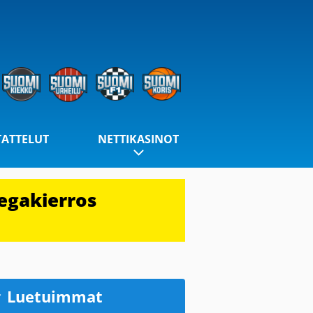
TATTELUT
NETTIKASINOT
egakierros
Luetuimmat