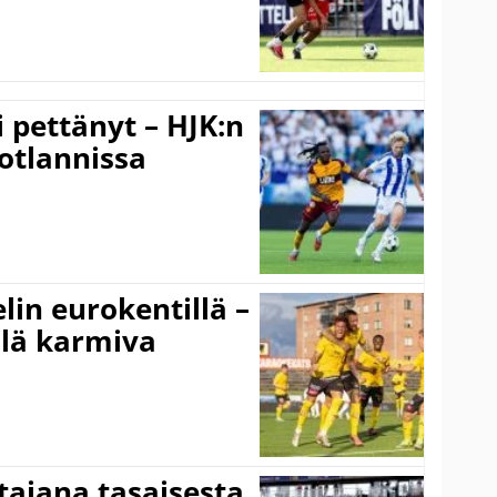
i pettänyt – HJK:n
otlannissa
elin eurokentillä –
llä karmiva
ttajana tasaisesta