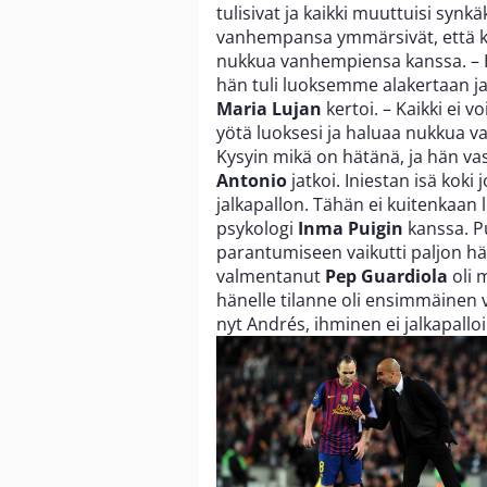
tulisivat ja kaikki muuttuisi synkä
vanhempansa ymmärsivät, että kai
nukkua vanhempiensa kanssa. – H
hän tuli luoksemme alakertaan ja s
Maria Lujan
kertoi. – Kaikki ei v
yötä luoksesi ja haluaa nukkua v
Kysyin mikä on hätänä, ja hän vast
Antonio
jatkoi. Iniestan isä koki 
jalkapallon. Tähän ei kuitenkaan l
psykologi
Inma Puigin
kanssa. P
parantumiseen vaikutti paljon hä
valmentanut
Pep Guardiola
oli 
hänelle tilanne oli ensimmäinen 
nyt Andrés, ihminen ei jalkapalloil