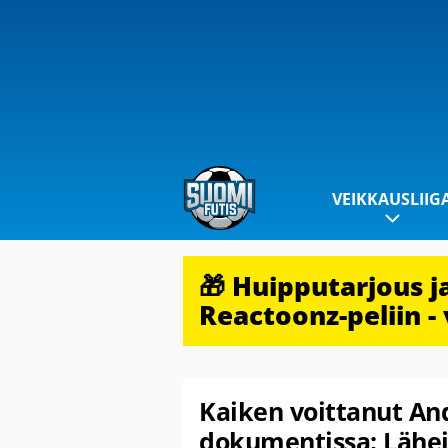
VEIKKAUSLIIG
🎁 Huipputarjous 
Reactoonz-peliin - 
Kaiken voittanut And
dokumentissa: Lähei