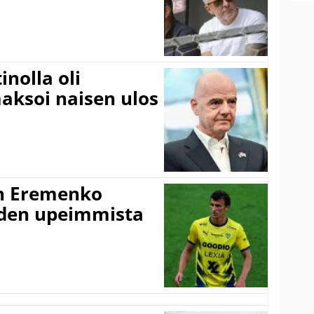
inolla oli
aksoi naisen ulos
n Eremenko
uden upeimmista