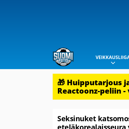
VEIKKAUSLIIG
🎁 Huipputarjous 
Reactoonz-peliin - 
Seksinuket katsomos
eteläkorealaisseura 