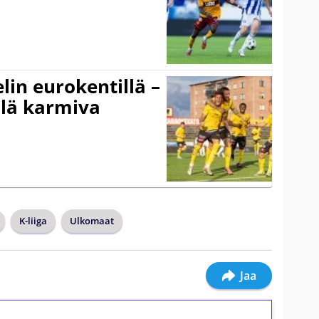
elin eurokentillä –
llä karmiva
K-liiga
Ulkomaat
Jaa