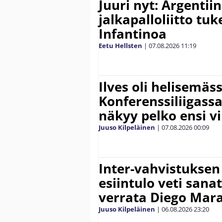
Juuri nyt: Argentii
jalkapalloliitto tu
Infantinoa
Eetu Hellsten
|
07.08.2026
11:19
Ilves oli helisemäs
Konferenssiliigassa 
näkyy pelko ensi vi
Juuso Kilpeläinen
|
07.08.2026
00:09
Inter-vahvistuksen
esiintulo veti sana
verrata Diego Mar
Juuso Kilpeläinen
|
06.08.2026
23:20