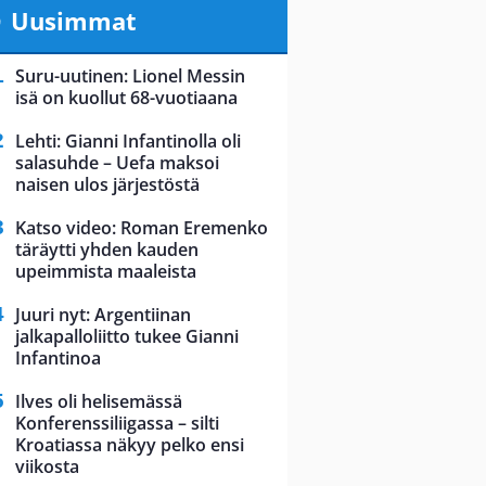
Uusimmat
Suru-uutinen: Lionel Messin
isä on kuollut 68-vuotiaana
Lehti: Gianni Infantinolla oli
salasuhde – Uefa maksoi
naisen ulos järjestöstä
Katso video: Roman Eremenko
täräytti yhden kauden
upeimmista maaleista
Juuri nyt: Argentiinan
jalkapalloliitto tukee Gianni
Infantinoa
Ilves oli helisemässä
Konferenssiliigassa – silti
Kroatiassa näkyy pelko ensi
viikosta