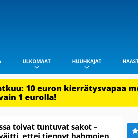
A
ULKOMAAT
HUUHKAJAT
HAAS
jatkuu: 10 euron kierrätysvapaa m
vain 1 eurolla!
sa toivat tuntuvat sakot –
väitti, ettei tiennyt hahmojen