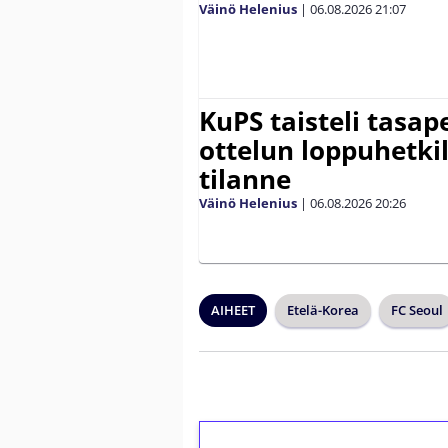
Väinö Helenius
|
06.08.2026
21:07
KuPS taisteli tasap
ottelun loppuhetki
tilanne
Väinö Helenius
|
06.08.2026
20:26
AIHEET
Etelä-Korea
FC Seoul