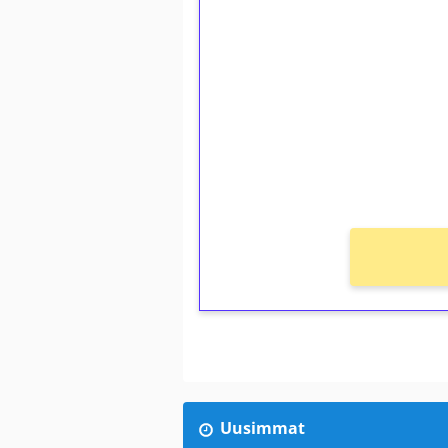
1€ = 10€ arvosta 
kierrätystä!
Talleta 1€
Saat heti 50 ilmaiskierr
kierros)!
Ei kierrätysvaatimusta!
Uusimmat