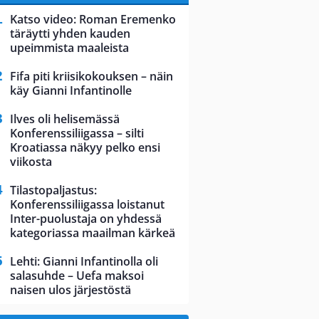
Katso video: Roman Eremenko
täräytti yhden kauden
upeimmista maaleista
Fifa piti kriisikokouksen – näin
käy Gianni Infantinolle
Ilves oli helisemässä
Konferenssiliigassa – silti
Kroatiassa näkyy pelko ensi
viikosta
Tilastopaljastus:
Konferenssiliigassa loistanut
Inter-puolustaja on yhdessä
kategoriassa maailman kärkeä
Lehti: Gianni Infantinolla oli
salasuhde – Uefa maksoi
naisen ulos järjestöstä