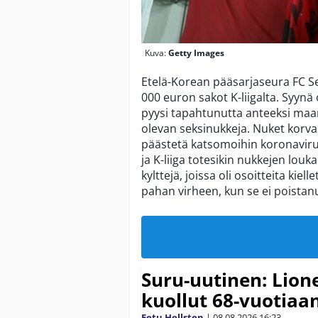
Kuva:
Getty Images
Etelä-Korean pääsarjaseura FC S
000 euron sakot K-liigalta. Syyn
pyysi tapahtunutta anteeksi maana
olevan seksinukkeja. Nuket korvasi
päästetä katsomoihin koronaviruk
ja K-liiga totesikin nukkejen louka
kylttejä, joissa oli osoitteita kiel
pahan virheen, kun se ei poistan
Suru-uutinen: Lione
kuollut 68-vuotiaa
Eetu Hellsten
|
08.08.2026
16:23