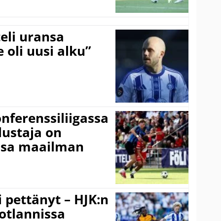
eli uransa
 oli uusi alku”
onferenssiliigassa
lustaja on
ssa maailman
i pettänyt – HJK:n
otlannissa