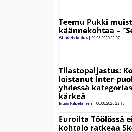
Teemu Pukki muist
käännekohtaa – ”Se
Väinö Helenius
|
06.08.2026
22:57
Tilastopaljastus: K
loistanut Inter-puo
yhdessä kategoria
kärkeä
Juuso Kilpeläinen
|
06.08.2026
22:18
Euroilta Töölössä e
kohtalo ratkeaa Sk