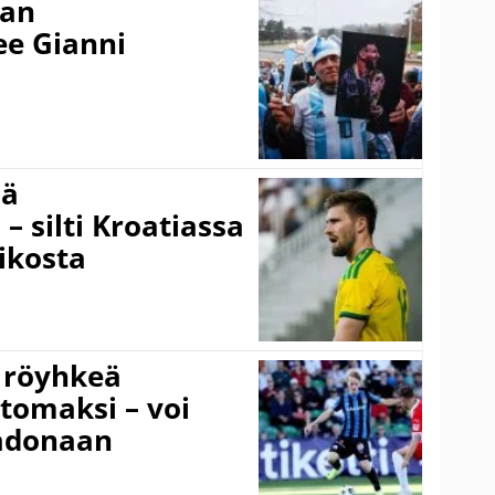
nan
kee Gianni
sä
– silti Kroatiassa
ikosta
 röyhkeä
ttomaksi – voi
adonaan