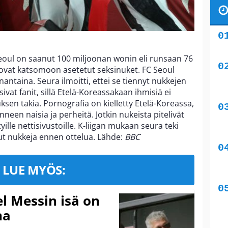
eoul on saanut 100 miljoonan wonin eli runsaan 76
ä ovat katsomoon asetetut seksinuket. FC Seoul
ntaina. Seura ilmoitti, ettei se tiennyt nukkejen
vat fanit, sillä Etelä-Koreassakaan ihmisiä ei
sen takia. Pornografia on kielletty Etelä-Koreassa,
nneen naisia ja perheitä. Jotkin nukeista pitelivät
letyille nettisivustoille. K-liigan mukaan seura teki
ut nukkeja ennen ottelua. Lähde:
BBC
LUE MYÖS:
l Messin isä on
na