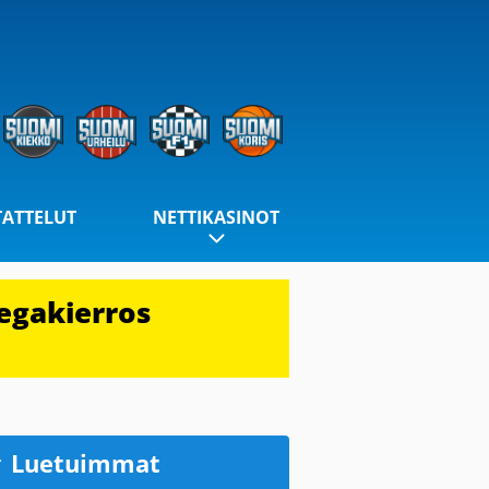
TATTELUT
NETTIKASINOT
egakierros
Luetuimmat