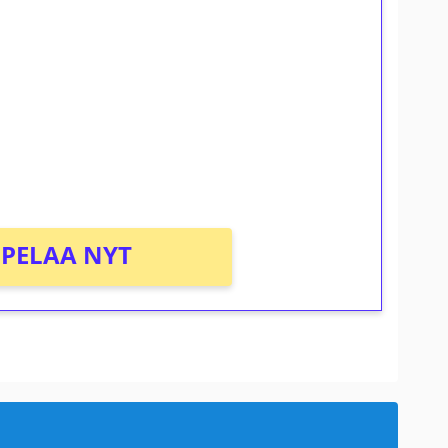
ilmaiskierroksia ilman
osta Tuohi 1000 -peliin (arvo 0,20€ per
PELAA NYT