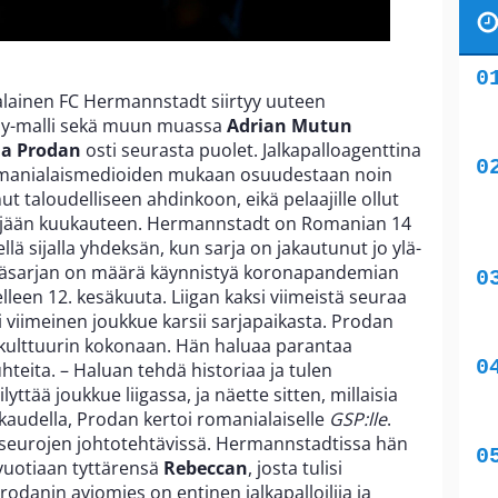
lainen FC Hermannstadt siirtyy uuteen
oy-malli sekä muun muassa
Adrian Mutun
a Prodan
osti seurasta puolet. Jalkapalloagenttina
omanialaismedioiden mukaan osuudestaan noin
ut taloudelliseen ahdinkoon, eikä pelaajille ollut
eljään kuukauteen. Hermannstadt on Romanian 14
lä sijalla yhdeksän, kun sarja on jakautunut jo ylä-
ääsarjan on määrä käynnistyä koronapandemian
een 12. kesäkuuta. Liigan kaksi viimeistä seuraa
viimeinen joukkue karsii sarjapaikasta. Prodan
kulttuurin kokonaan. Hän haluaa parantaa
teita. – Haluan tehdä historiaa ja tulen
yttää joukkue liigassa, ja näette sitten, millaisia
 kaudella, Prodan kertoi romanialaiselle
GSP:lle
.
seurojen johtotehtävissä. Hermannstadtissa hän
vuotiaan tyttärensä
Rebeccan
, josta tulisi
odanin aviomies on entinen jalkapalloilija ja