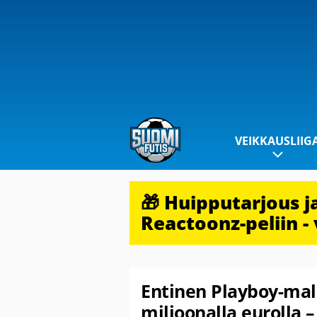
VEIKKAUSLIIG
🎁 Huipputarjous 
Reactoonz-peliin - 
Entinen Playboy-mall
miljoonalla eurolla –