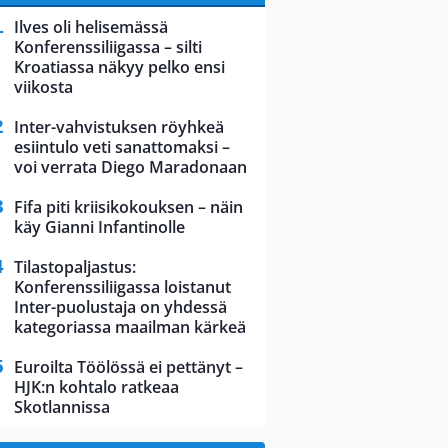
Ilves oli helisemässä
Konferenssiliigassa – silti
Kroatiassa näkyy pelko ensi
viikosta
Inter-vahvistuksen röyhkeä
esiintulo veti sanattomaksi –
voi verrata Diego Maradonaan
Fifa piti kriisikokouksen – näin
käy Gianni Infantinolle
Tilastopaljastus:
Konferenssiliigassa loistanut
Inter-puolustaja on yhdessä
kategoriassa maailman kärkeä
Euroilta Töölössä ei pettänyt –
HJK:n kohtalo ratkeaa
Skotlannissa