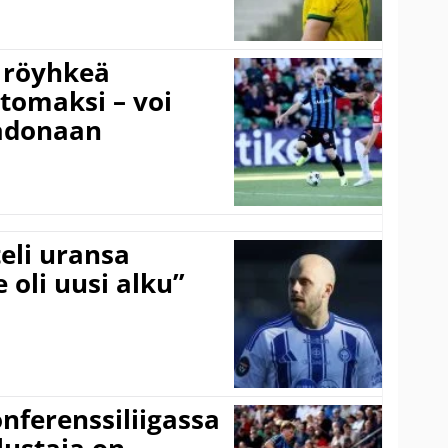
 röyhkeä
ttomaksi – voi
adonaan
eli uransa
 oli uusi alku”
onferenssiliigassa
lustaja on