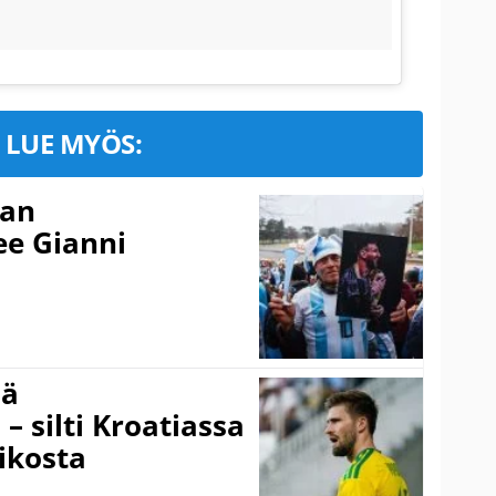
LUE MYÖS:
nan
kee Gianni
sä
– silti Kroatiassa
ikosta