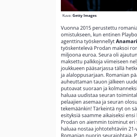
Kuva:
Getty Images
Vuonna 2015 perustettu romania
omistukseen, kun entinen Playb
agenttina työskennellyt
Anamari
työskentelevä Prodan maksoi r
miljoona euroa. Seura oli ajautun
maksettu palkkoja viimeiseen n
joukkueen pääsarjassa tällä hetkel
ja alaloppusarjaan. Romanian p
auheuttaman tauon jälkeen uudell
putoavat suoraan ja kolmanneksi 
haluaa uudistaa seuran toiminta
pelaajien asemaa ja seuran olosuh
tekemäänkin! Tärkeintä nyt on säil
esityksiä saamme aikaiseksi ensi
Prodan on aiemmin toiminut eri 
haluaa nostaa johtotehtäviin 21-
Romanian nuorin seurajohtaja. Pr