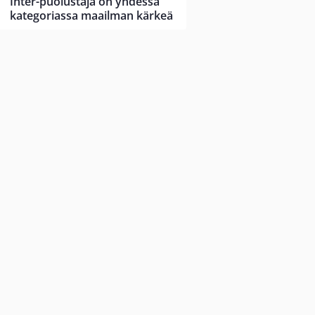
Inter-puolustaja on yhdessä
kategoriassa maailman kärkeä