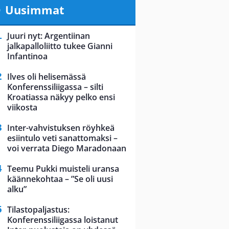
Uusimmat
Juuri nyt: Argentiinan
jalkapalloliitto tukee Gianni
Infantinoa
Ilves oli helisemässä
Konferenssiliigassa – silti
Kroatiassa näkyy pelko ensi
viikosta
Inter-vahvistuksen röyhkeä
esiintulo veti sanattomaksi –
voi verrata Diego Maradonaan
Teemu Pukki muisteli uransa
käännekohtaa – ”Se oli uusi
alku”
Tilastopaljastus:
Konferenssiliigassa loistanut