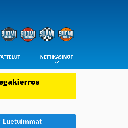
TATTELUT
NETTIKASINOT
egakierros
Luetuimmat