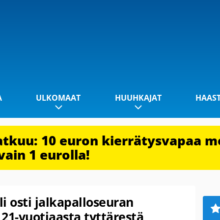
A
ULKOMAAT
HUUHKAJAT
HAAS
jatkuu: 10 euron kierrätysvapaa m
vain 1 eurolla!
i osti jalkapalloseuran
 21-vuotiaasta tyttärestä