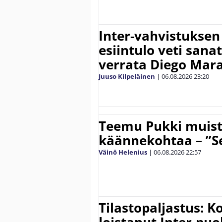
Inter-vahvistuksen
esiintulo veti sana
verrata Diego Mar
Juuso Kilpeläinen
|
06.08.2026
23:20
Teemu Pukki muist
käännekohtaa – ”Se
Väinö Helenius
|
06.08.2026
22:57
Tilastopaljastus: K
loistanut Inter-puo