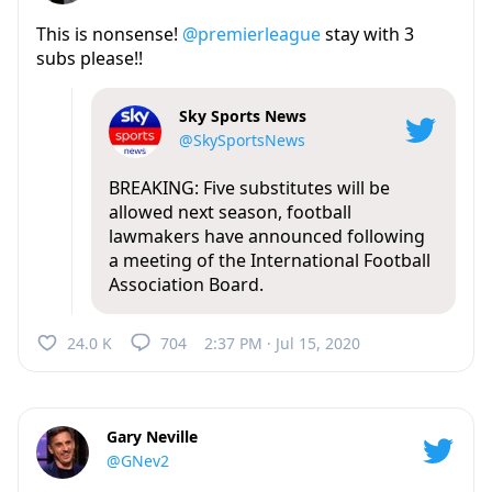
This is nonsense!
@premierleague
stay with 3
subs please!!
Sky Sports News
@SkySportsNews
BREAKING: Five substitutes will be
allowed next season, football
lawmakers have announced following
a meeting of the International Football
Association Board.
24.0 K
704
2:37 PM · Jul 15, 2020
Gary Neville
@GNev2