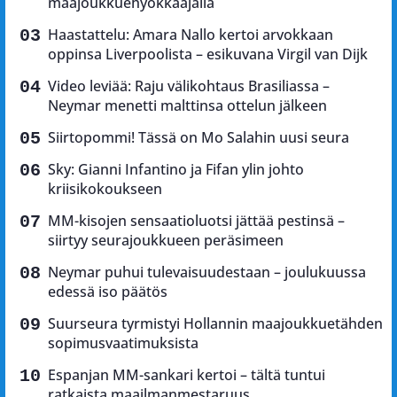
maajoukkuehyökkääjällä
Haastattelu: Amara Nallo kertoi arvokkaan
oppinsa Liverpoolista – esikuvana Virgil van Dijk
Video leviää: Raju välikohtaus Brasiliassa –
Neymar menetti malttinsa ottelun jälkeen
Siirtopommi! Tässä on Mo Salahin uusi seura
Sky: Gianni Infantino ja Fifan ylin johto
kriisikokoukseen
MM-kisojen sensaatioluotsi jättää pestinsä –
siirtyy seurajoukkueen peräsimeen
Neymar puhui tulevaisuudestaan – joulukuussa
edessä iso päätös
Suurseura tyrmistyi Hollannin maajoukkuetähden
sopimusvaatimuksista
Espanjan MM-sankari kertoi – tältä tuntui
ratkaista maailmanmestaruus