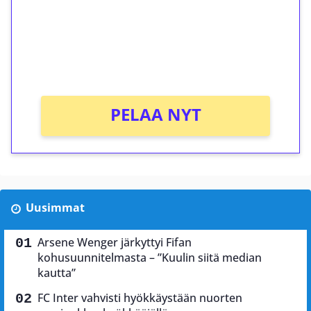
Talleta 1€
Saat heti 50 ilmaiskierrosta Tuohi 1000 -
peliin (arvo 0,20€ per kierros)!
Ei kierrätysvaatimusta!
PELAA NYT
Uusimmat
Arsene Wenger järkyttyi Fifan
kohusuunnitelmasta – ”Kuulin siitä median
kautta”
FC Inter vahvisti hyökkäystään nuorten