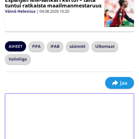
tuntui ratkaista maailmanmestaruus
Väinö Helenius
|
04.08.2026
10:20
AIHEET
FIFA
IFAB
säännöt
Ulkomaat
Valioliiga
Jaa
1€ = 10€ arvosta
ilmaiskierroksia ilman
kierrätystä!