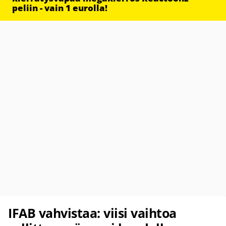
peliin - vain 1 eurolla!
IFAB vahvistaa: viisi vaihtoa