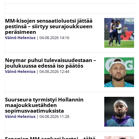
MM-kisojen sensaatioluotsi jättää
pestinsä – siirtyy seurajoukkueen
peräsimeen
Väinö Helenius
|
04.08.2026
14:16
Neymar puhui tulevaisuudestaan –
joulukuussa edessä iso päätös
Väinö Helenius
|
04.08.2026
12:44
Suurseura tyrmistyi Hollannin
maajoukkuetähden
sopimusvaatimuksista
Väinö Helenius
|
04.08.2026
11:28
Espanjan MM-sankari kertoi – tältä