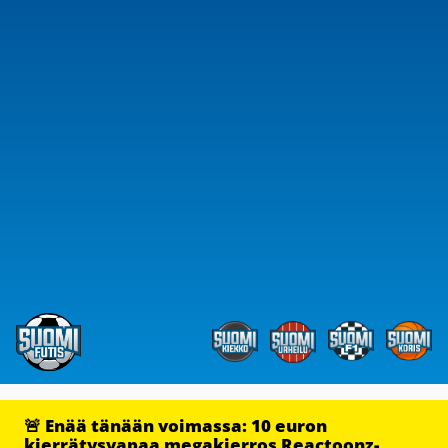
🚨 Enää tänään voimassa: 10 euron
kierrätysvapaa megakierros Reactoonz-