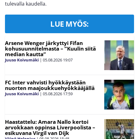
tulevalla kaudella.
LUE MYÖS:
Arsene Wenger järkyttyi Fifan
kohusuunnitelmasta – ”Kuulin siitä
median kautta”
Juuso Koivumäki
|
05.08.2026
19:07
FC Inter vahvisti hyökkäystään
nuorten maajoukkuehyökkääjällä
Juuso Koivumäki
|
05.08.2026
17:59
Haastattelu: Amara Nallo kertoi
arvokkaan oppinsa Liverpoolista –
esikuvana Virgil van Dijk
Väinö Helenius
|
05.08.2026
15:48