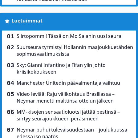
Luetuimmat
Siirtopommi! Tässä on Mo Salahin uusi seura
Suurseura tyrmistyi Hollannin maajoukkuetähden
sopimusvaatimuksista
Sky: Gianni Infantino ja Fifan ylin johto
kriisikokoukseen
Manchester Unitedin päävalmentaja vaihtuu
Video leviää: Raju välikohtaus Brasiliassa –
Neymar menetti malttinsa ottelun jälkeen
MM-kisojen sensaatioluotsi jättää pestinsä –
siirtyy seurajoukkueen peräsimeen
Neymar puhui tulevaisuudestaan – joulukuussa
edessä iso päätös