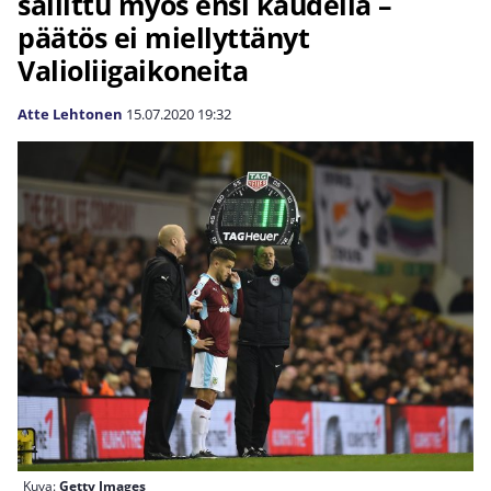
sallittu myös ensi kaudella –
päätös ei miellyttänyt
Valioliigaikoneita
Atte Lehtonen
15.07.2020
19:32
Kuva:
Getty Images