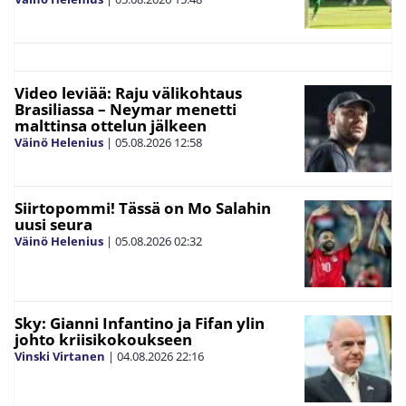
Video leviää: Raju välikohtaus
Brasiliassa – Neymar menetti
malttinsa ottelun jälkeen
Väinö Helenius
|
05.08.2026
12:58
Siirtopommi! Tässä on Mo Salahin
uusi seura
Väinö Helenius
|
05.08.2026
02:32
Sky: Gianni Infantino ja Fifan ylin
johto kriisikokoukseen
Vinski Virtanen
|
04.08.2026
22:16