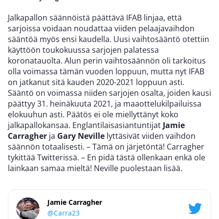
Jalkapallon säännöistä päättävä IFAB linjaa, että
sarjoissa voidaan noudattaa viiden pelaajavaihdon
sääntöä myös ensi kaudella. Uusi vaihtosääntö otettiin
käyttöön toukokuussa sarjojen palatessa
koronatauolta. Alun perin vaihtosäännön oli tarkoitus
olla voimassa tämän vuoden loppuun, mutta nyt IFAB
on jatkanut sitä kauden 2020-2021 loppuun asti.
Sääntö on voimassa niiden sarjojen osalta, joiden kausi
päättyy 31. heinäkuuta 2021, ja maaottelukilpailuissa
elokuuhun asti. Päätös ei ole miellyttänyt koko
jalkapallokansaa. Englantilaisasiantuntijat
Jamie
Carragher
ja
Gary Neville
lyttäsivät viiden vaihdon
säännön totaalisesti. – Tämä on järjetöntä! Carragher
tykittää Twitterissä. – En pidä tästä ollenkaan enkä ole
lainkaan samaa mieltä! Neville puolestaan lisää.
Jamie Carragher
@Carra23