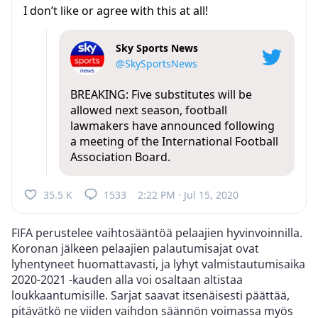
I don’t like or agree with this at all!
Sky Sports News
@SkySportsNews
BREAKING: Five substitutes will be
allowed next season, football
lawmakers have announced following
a meeting of the International Football
Association Board.
35.5 K
1533
2:22 PM · Jul 15, 2020
FIFA perustelee vaihtosääntöä pelaajien hyvinvoinnilla.
Koronan jälkeen pelaajien palautumisajat ovat
lyhentyneet huomattavasti, ja lyhyt valmistautumisaika
2020-2021 -kauden alla voi osaltaan altistaa
loukkaantumisille. Sarjat saavat itsenäisesti päättää,
pitävätkö ne viiden vaihdon säännön voimassa myös