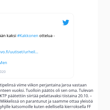
ään kaksi
#Kakkonen
ottelua -
avo.fi/uutiset/urheil…
lMen
2020
tipelinsä viime viikon perjantaina Jaroa vastaan
anteen vuoksi. Tuolloin päätös oli sen oma. Tulevan
P päätettiin siirtää pelattavaksi tiistaina 20.10. –
llä Mikkelissä on parantunut ja saamme ottaa yleisöä
yhjille katsomoille kuten edellisellä kierroksella FF