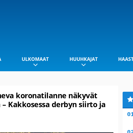
A
ULKOMAAT
HUUHKAJAT
HAAS
neva koronatilanne näkyvät
 – Kakkosessa derbyn siirto ja