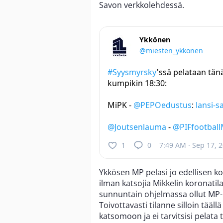
Savon verkkolehdessä.
Ykkönen
@miesten_ykkonen
#Syysmyrsky
'ssä pelataan tän
kumpikin 18:30:
MiPK -
@PEPOedustus
:
lansi-s
@Joutsenlauma
-
@PIFfootbal
1
0
7:49 AM · Sep 17, 
Ykkösen MP pelasi jo edellisen ko
ilman katsojia Mikkelin koronatil
sunnuntain ohjelmassa ollut MP-KT
Toivottavasti tilanne silloin tää
katsomoon ja ei tarvitsisi pelata t