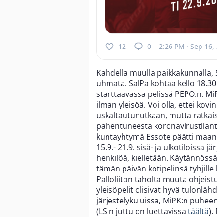
12
0
2:26 PM · Sep 16,
Kahdella muulla paikkakunnalla, 
uhmata. SalPa kohtaa kello 18.30
starttaavassa pelissä PEPO:n. Mi
ilman yleisöä. Voi olla, ettei kov
uskaltautunutkaan, mutta ratkais
pahentuneesta koronavirustilante
kuntayhtymä Essote päätti maanan
15.9.- 21.9. sisä- ja ulkotiloissa jä
henkilöä, kielletään. Käytännössä 
tämän päivän kotipelinsä tyhjille 
Palloliiton taholta muuta ohjeist
yleisöpelit olisivat hyvä tulonlä
järjestelykuluissa, MiPK:n puhee
(LS:n juttu on luettavissa
täältä
).