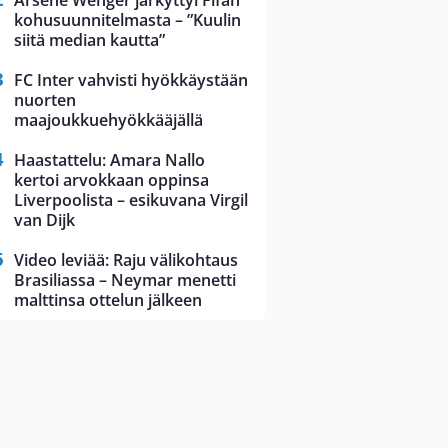
Arsene Wenger järkyttyi Fifan
kohusuunnitelmasta – ”Kuulin
siitä median kautta”
FC Inter vahvisti hyökkäystään
nuorten
maajoukkuehyökkääjällä
Haastattelu: Amara Nallo
kertoi arvokkaan oppinsa
Liverpoolista – esikuvana Virgil
van Dijk
Video leviää: Raju välikohtaus
Brasiliassa – Neymar menetti
malttinsa ottelun jälkeen