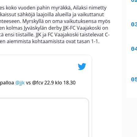
es koko vuoden pahin myräkkä, Ailaksi nimetty
aissut sähköjä laajoilla alueilla ja vaikuttanut
enteeseen. Myrskyllä on oma vaikutuksensa myös
en kolmas Jyväskylän derby JJK-FC Vaajakoski on
ensi tiistaille. JJK ja FC Vaajakoski taistelevat C-
den aiemmista kohtaamisista ovat tasan 1-1.
apalloa
@jjk
vs @fcv 22.9 klo 18.30