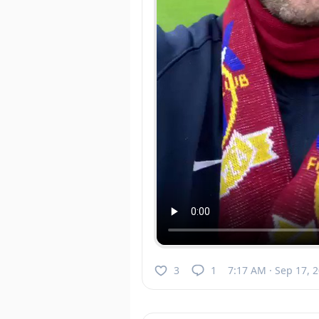
3
1
7:17 AM · Sep 17, 