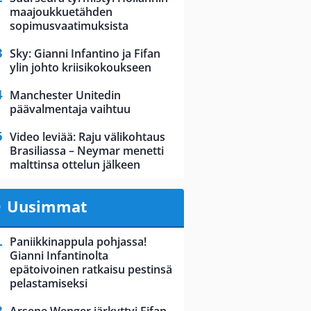
maajoukkuetähden
sopimusvaatimuksista
Sky: Gianni Infantino ja Fifan
ylin johto kriisikokoukseen
Manchester Unitedin
päävalmentaja vaihtuu
Video leviää: Raju välikohtaus
Brasiliassa – Neymar menetti
malttinsa ottelun jälkeen
Uusimmat
Paniikkinappula pohjassa!
Gianni Infantinolta
epätoivoinen ratkaisu pestinsä
pelastamiseksi