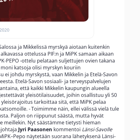
 2020
Salossa ja Mikkelissä myrskyä aiotaan kuitenkin
 alkavassa ottelussa PIF:n ja MiPK samaan aikaan
PK-PEPO -ottelu pelataan suljettujen ovien takana
in moni katsoja olisi myrskyn kouriin
u ei johdu myrskystä, vaan Mikkelin ja Etelä-Savon
esta. Etelä-Savon sosiaali- ja terveyspalvelujen
taina, että kaikki Mikkelin kaupungin alueella
rjestettävät yleisötilaisuudet, joihin osallistuu yli 50
yleisörajoitus tarkoittaa sitä, että MiPK pelaa
katsomoille. - Toimimme näin, ellei välissä vielä tule
usta. Paljon on riippunut säästä, mutta hyvät
hde meillekin. Nyt säästämme tietysti hieman
njohtaja
Jyri Paasonen
kommentoi
Länsi-Savolle
 MiPK–Pepo näytetään suorana lähetyksenä Länsi-