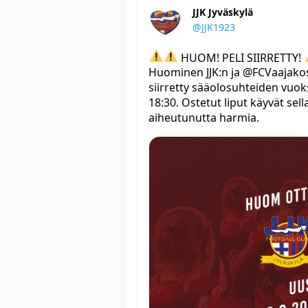
JJK Jyväskylä
@JJK1923
HUOM! PELI SIIRRETTY!
Huominen JJK:n ja @FCVaajako
siirretty sääolosuhteiden vuoks
18:30. Ostetut liput käyvät sel
aiheutunutta harmia.