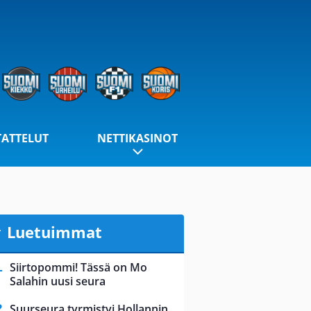
TATTELUT
NETTIKASINOT
Luetuimmat
Siirtopommi! Tässä on Mo
Salahin uusi seura
Suurseura tyrmistyi Hollannin