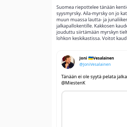
Suomea riepottelee tänään kenti
syysmyrsky. Aila-myrsky on jo katk
muun muassa lautta- ja junaliik
jalkapallokentille. Kakkosen kaud
jouduttu siirtämään myrskyn tieltä 
lohkon keskikastissa. Voitot kau
Joni 🇺🇦Vesalainen
@JoniVesalainen
Tänään ei ole syytä pelata jalk
⁦@MiestenK⁩