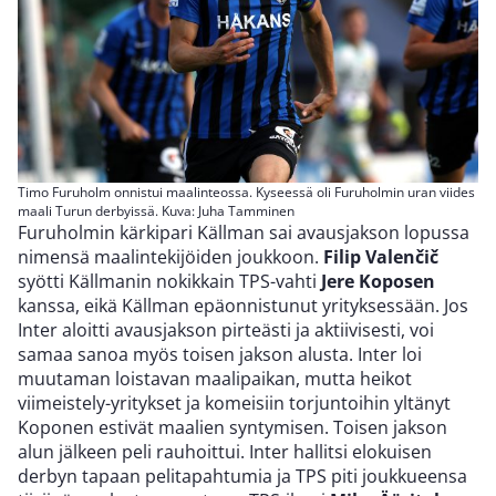
Timo Furuholm onnistui maalinteossa. Kyseessä oli Furuholmin uran viides
maali Turun derbyissä. Kuva: Juha Tamminen
Furuholmin kärkipari Källman sai avausjakson lopussa
nimensä maalintekijöiden joukkoon.
Filip Valenčič
syötti Källmanin nokikkain TPS-vahti
Jere Koposen
kanssa, eikä Källman epäonnistunut yrityksessään. Jos
Inter aloitti avausjakson pirteästi ja aktiivisesti, voi
samaa sanoa myös toisen jakson alusta. Inter loi
muutaman loistavan maalipaikan, mutta heikot
viimeistely-yritykset ja komeisiin torjuntoihin yltänyt
Koponen estivät maalien syntymisen. Toisen jakson
alun jälkeen peli rauhoittui. Inter hallitsi elokuisen
derbyn tapaan pelitapahtumia ja TPS piti joukkueensa