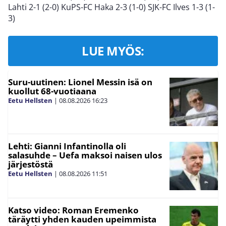
Lahti 2-1 (2-0) KuPS-FC Haka 2-3 (1-0) SJK-FC Ilves 1-3 (1-
3)
LUE MYÖS:
Suru-uutinen: Lionel Messin isä on
kuollut 68-vuotiaana
Eetu Hellsten
|
08.08.2026
16:23
Lehti: Gianni Infantinolla oli
salasuhde – Uefa maksoi naisen ulos
järjestöstä
Eetu Hellsten
|
08.08.2026
11:51
Katso video: Roman Eremenko
täräytti yhden kauden upeimmista