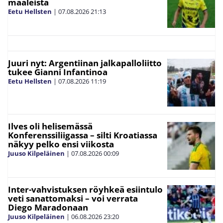
maaleista
Eetu Hellsten
|
07.08.2026
21:13
Juuri nyt: Argentiinan jalkapalloliitto
tukee Gianni Infantinoa
Eetu Hellsten
|
07.08.2026
11:19
Ilves oli helisemässä
Konferenssiliigassa – silti Kroatiassa
näkyy pelko ensi viikosta
Juuso Kilpeläinen
|
07.08.2026
00:09
Inter-vahvistuksen röyhkeä esiintulo
veti sanattomaksi – voi verrata
Diego Maradonaan
Juuso Kilpeläinen
|
06.08.2026
23:20