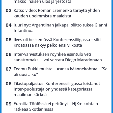
maksoi naisen ulos järjestöstä
Katso video: Roman Eremenko täräytti yhden
kauden upeimmista maaleista
Juuri nyt: Argentiinan jalkapalloliitto tukee Gianni
Infantinoa
Ilves oli helisemässä Konferenssiliigassa – silti
Kroatiassa näkyy pelko ensi viikosta
Inter-vahvistuksen röyhkeä esiintulo veti
sanattomaksi – voi verrata Diego Maradonaan
Teemu Pukki muisteli uransa käännekohtaa – ”Se
oli uusi alku”
Tilastopaljastus: Konferenssiliigassa loistanut
Inter-puolustaja on yhdessä kategoriassa
maailman kärkeä
Euroilta Töölössä ei pettänyt – HJK:n kohtalo
ratkeaa Skotlannissa