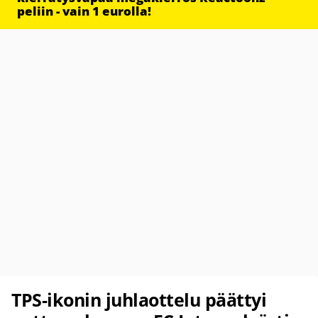
peliin - vain 1 eurolla!
TPS-ikonin juhlaottelu päättyi