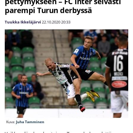
pettymykseen – FC Inter selvästi
parempi Turun derbyssä
Tuukka Ikkeläjärvi
22.10.2020
20:33
Kuva:
Juha Tamminen