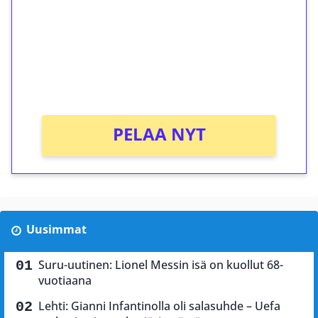
Talleta 1€
Saat heti 50 ilmaiskierrosta Tuohi 1000 -
peliin (arvo 0,20€ per kierros)!
Ei kierrätysvaatimusta!
PELAA NYT
Uusimmat
Suru-uutinen: Lionel Messin isä on kuollut 68-
vuotiaana
Lehti: Gianni Infantinolla oli salasuhde – Uefa