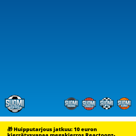
🎁 Huipputarjous jatkuu: 10 euron
kierrätysvapaa megakierros Reactoonz-