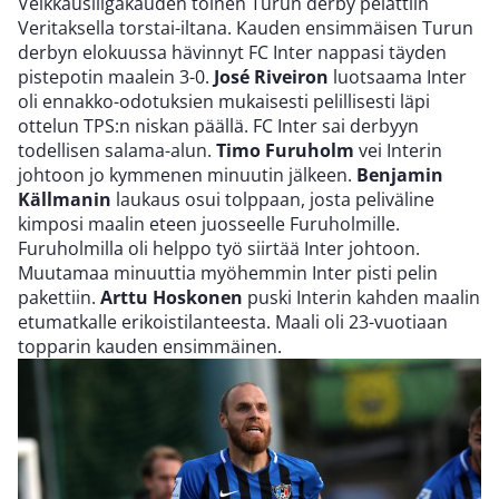
Veikkausliigakauden toinen Turun derby pelattiin
Veritaksella torstai-iltana. Kauden ensimmäisen Turun
derbyn elokuussa hävinnyt FC Inter nappasi täyden
pistepotin maalein 3-0.
José Riveiron
luotsaama Inter
oli ennakko-odotuksien mukaisesti pelillisesti läpi
ottelun TPS:n niskan päällä. FC Inter sai derbyyn
todellisen salama-alun.
Timo Furuholm
vei Interin
johtoon jo kymmenen minuutin jälkeen.
Benjamin
Källmanin
laukaus osui tolppaan, josta peliväline
kimposi maalin eteen juosseelle Furuholmille.
Furuholmilla oli helppo työ siirtää Inter johtoon.
Muutamaa minuuttia myöhemmin Inter pisti pelin
pakettiin.
Arttu Hoskonen
puski Interin kahden maalin
etumatkalle erikoistilanteesta. Maali oli 23-vuotiaan
topparin kauden ensimmäinen.