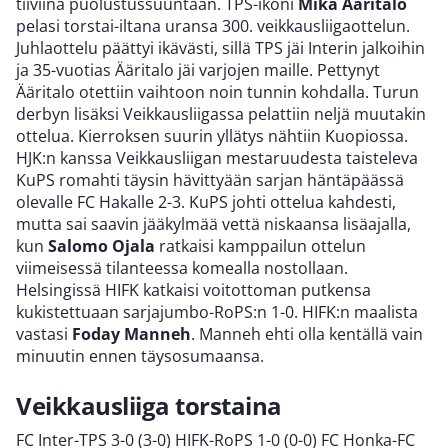
tiiviinä puolustussuuntaan. TPS-ikoni
Mika Ääritalo
pelasi torstai-iltana uransa 300. veikkausliigaottelun.
Juhlaottelu päättyi ikävästi, sillä TPS jäi Interin jalkoihin
ja 35-vuotias Ääritalo jäi varjojen maille. Pettynyt
Ääritalo otettiin vaihtoon noin tunnin kohdalla. Turun
derbyn lisäksi Veikkausliigassa pelattiin neljä muutakin
ottelua. Kierroksen suurin yllätys nähtiin Kuopiossa.
HJK:n kanssa Veikkausliigan mestaruudesta taisteleva
KuPS romahti täysin hävittyään sarjan häntäpäässä
olevalle FC Hakalle 2-3. KuPS johti ottelua kahdesti,
mutta sai saavin jääkylmää vettä niskaansa lisäajalla,
kun
Salomo Ojala
ratkaisi kamppailun ottelun
viimeisessä tilanteessa komealla nostollaan.
Helsingissä HIFK katkaisi voitottoman putkensa
kukistettuaan sarjajumbo-RoPS:n 1-0. HIFK:n maalista
vastasi
Foday Manneh
. Manneh ehti olla kentällä vain
minuutin ennen täysosumaansa.
Veikkausliiga torstaina
FC Inter-TPS 3-0 (3-0) HIFK-RoPS 1-0 (0-0) FC Honka-FC