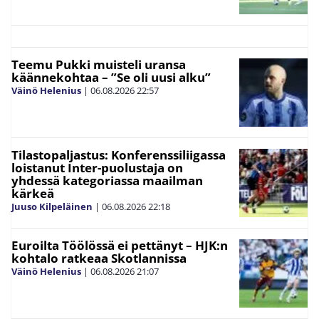
Teemu Pukki muisteli uransa
käännekohtaa – ”Se oli uusi alku”
Väinö Helenius
|
06.08.2026
22:57
Tilastopaljastus: Konferenssiliigassa
loistanut Inter-puolustaja on
yhdessä kategoriassa maailman
kärkeä
Juuso Kilpeläinen
|
06.08.2026
22:18
Euroilta Töölössä ei pettänyt – HJK:n
kohtalo ratkeaa Skotlannissa
Väinö Helenius
|
06.08.2026
21:07