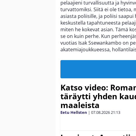
pelaajieni turvallisuutta ja hyvin
turvattomiksi. Siitä ei ole tietoa, 
asiasta poliisille, ja poliisi saap
keskustella tapahtuneesta pelaaj
miten he kokevat asian. Tämä ko
se on kuin perhe. Kun perheenjäs
vuotias Isak Ssewankambo on p
akatemiajoukkueessa, hollantilai
Katso video: Roma
täräytti yhden ka
maaleista
Eetu Hellsten
|
07.08.2026
21:13