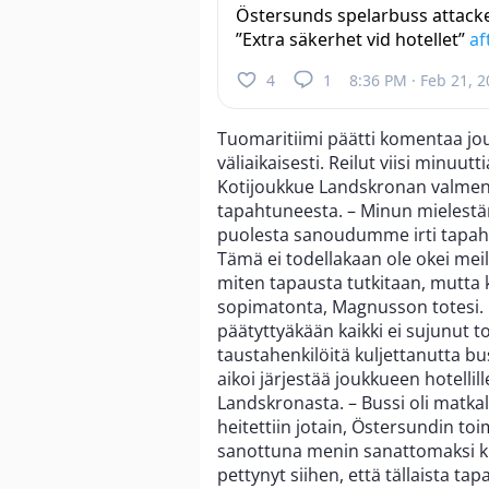
Östersunds spelarbuss attack
”Extra säkerhet vid hotellet”
af
4
1
8:36 PM · Feb 21, 
Tuomaritiimi päätti komentaa jou
väliaikaisesti. Reilut viisi minu
Kotijoukkue Landskronan valme
tapahtuneesta. – Minun mielestän
puolesta sanoudumme irti tapah
Tämä ei todellakaan ole okei meil
miten tapausta tutkitaan, mutta
sopimatonta, Magnusson totesi. Ö
päätyttyäkään kaikki ei sujunut to
taustahenkilöitä kuljettanutta bu
aikoi järjestää joukkueen hotellil
Landskronasta. – Bussi oli matkalla
heitettiin jotain, Östersundin to
sanottuna menin sanattomaksi k
pettynyt siihen, että tällaista tap