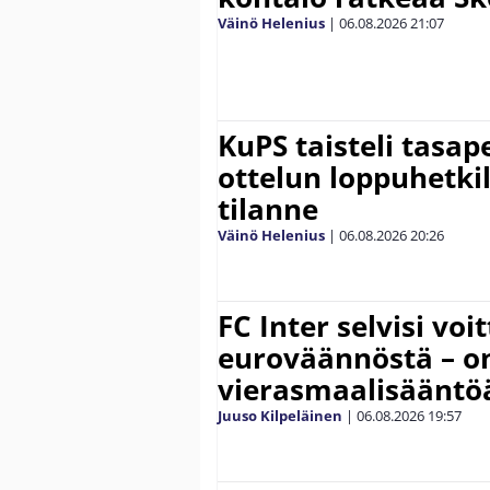
Väinö Helenius
|
06.08.2026
21:07
KuPS taisteli tasap
ottelun loppuhetki
tilanne
Väinö Helenius
|
06.08.2026
20:26
FC Inter selvisi voi
euroväännöstä – on
vierasmaalisääntö
Juuso Kilpeläinen
|
06.08.2026
19:57