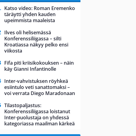
Katso video: Roman Eremenko
täräytti yhden kauden
upeimmista maaleista
Ilves oli helisemässä
Konferenssiliigassa – silti
Kroatiassa näkyy pelko ensi
viikosta
Fifa piti kriisikokouksen – näin
käy Gianni Infantinolle
Inter-vahvistuksen röyhkeä
esiintulo veti sanattomaksi –
voi verrata Diego Maradonaan
Tilastopaljastus:
Konferenssiliigassa loistanut
Inter-puolustaja on yhdessä
kategoriassa maailman kärkeä