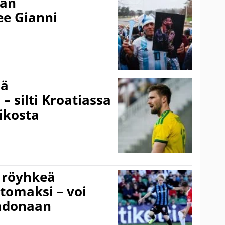
nan
kee Gianni
sä
– silti Kroatiassa
ikosta
 röyhkeä
ttomaksi – voi
adonaan