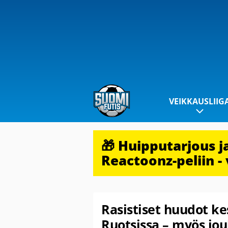
VEIKKAUSLIIG
🎁 Huipputarjous 
Reactoonz-peliin - 
Rasistiset huudot ke
Ruotsissa – myös jo