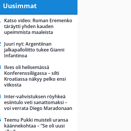
Uusimmat
Katso video: Roman Eremenko
täräytti yhden kauden
upeimmista maaleista
Juuri nyt: Argentiinan
jalkapalloliitto tukee Gianni
Infantinoa
Ilves oli helisemässä
Konferenssiliigassa – silti
Kroatiassa näkyy pelko ensi
viikosta
Inter-vahvistuksen röyhkeä
esiintulo veti sanattomaksi –
voi verrata Diego Maradonaan
Teemu Pukki muisteli uransa
käännekohtaa – ”Se oli uusi