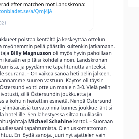
erad efter matchen mot Landskrona:
tonbladet.se/a/Qmj4JA
2021
kkueet poistaa kentältä ja keskeyttää ottelun
uttia myöhemmin peliä päästiin kuitenkin jatkamaan.
ntaja
Billy Magnusson
oli myös hyvin pahoillaan
i ketään ei pitäisi kohdella noin. Landskronan
tumista, ja pyydämme tapahtunutta anteeksi.
le seurana. – On vaikea sanoa heti pelin jälkeen,
 kannamme suuren vastuun. Käytös oli täysin
stersund voitti ottelun maalein 3-0. Vielä pelin
ivotusti, sillä Östersundin joukkuetta ja
ssia kohtiin heitettiin esineitä. Niinpä Östersund
le ylimääräisiä turvatoimia kunnes joukkue lähtisi
 hotellille. Sen lähestyessä siltaa tuulilasiin
imitusjohtaja
Michael Schahine
kertoi. – Suoraan
uullessani tapahtumista. Olen uskomattoman
ahtuu. En löydä sanoja. Juuri nyt ajattelen vain