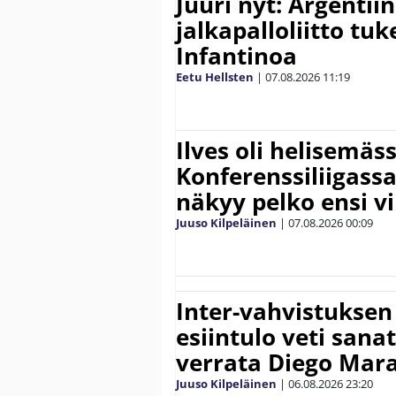
Juuri nyt: Argentii
jalkapalloliitto tu
Infantinoa
Eetu Hellsten
|
07.08.2026
11:19
Ilves oli helisemäs
Konferenssiliigassa 
näkyy pelko ensi vi
Juuso Kilpeläinen
|
07.08.2026
00:09
Inter-vahvistuksen
esiintulo veti sana
verrata Diego Mar
Juuso Kilpeläinen
|
06.08.2026
23:20