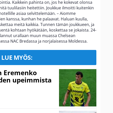
vointia. Kaikkein pahinta on, jos he kokevat olonsa
mitä tuulilasiin heitettiin. Joukkue ilmoitti kuitenkin
ui hotellille asiaa selvittelemään. – Aiomme
ien kanssa, kunhan he palaavat. Haluan kuulla,
skettaa meitä kaikkia. Tunnen tämän joukkueen, ja
entä kohtaan hyökätään, koskettaa se jokaista. 24-
elannut urallaan muun muassa Chelsean
sessa NAC Bredassa ja norjalaisessa Moldessa.
LUE MYÖS:
n Eremenko
uden upeimmista