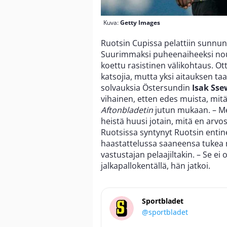
Kuva:
Getty Images
Ruotsin Cupissa pelattiin sunnu
Suurimmaksi puheenaiheeksi nous
koettu rasistinen välikohtaus. O
katsojia, mutta yksi aitauksen ta
solvauksia Östersundin
Isak Ss
vihainen, etten edes muista, m
Aftonbladetin
jutun mukaan. – M
heistä huusi jotain, mitä en arv
Ruotsissa syntynyt Ruotsin enti
haastattelussa saaneensa tukea ni
vastustajan pelaajiltakin. – Se ei 
jalkapallokentällä, hän jatkoi.
Sportbladet
@sportbladet