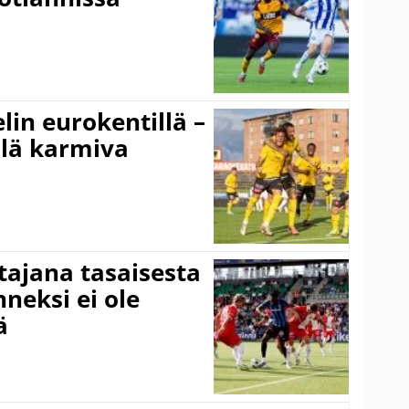
elin eurokentillä –
llä karmiva
ttajana tasaisesta
neksi ei ole
ä