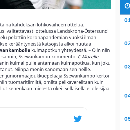
ntaina kahdeksan lohkovaiheen ottelua.
i valitettavasti ottelussa Landskrona-Östersund
ttelu pelattiin koronapandemian vuoksi ilman
akse kerääntyneistä katsojista alkoi huutaa
ewankambolle
kulmapotkun yhteydessä. – Olin niin
itä sanoin, Ssewankambo kommentoi
C Morelle
enin kulmalipulle antamaan kulmapotkua, kun joku
ostanut. Niinpä menin sanomaan sen heille.
nen juniorimaajoukkuepelaaja Ssewankambo kertoi
in tuomaritiimiltä, omilta pelikavereiltaan kuin
ollut kenenkään mielestä okei. Sellaisella ei ole sijaa