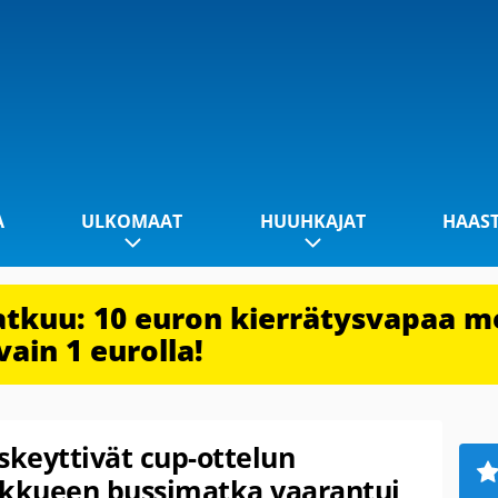
A
ULKOMAAT
HUUHKAJAT
HAAS
jatkuu: 10 euron kierrätysvapaa m
vain 1 eurolla!
skeyttivät cup-ottelun
ukkueen bussimatka vaarantui