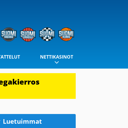
TATTELUT
NETTIKASINOT
egakierros
Luetuimmat