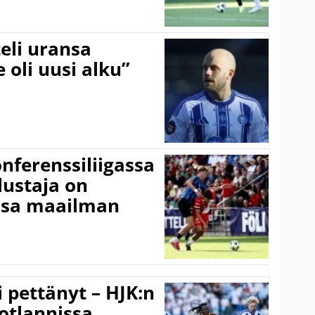
eli uransa
 oli uusi alku”
onferenssiliigassa
lustaja on
ssa maailman
i pettänyt – HJK:n
otlannissa