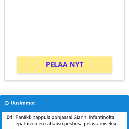
kierrätystä!
Talleta 1€
Saat heti 50 ilmaiskierrosta Tuohi 1000 -
peliin (arvo 0,20€ per kierros)!
Ei kierrätysvaatimusta!
PELAA NYT
Uusimmat
Paniikkinappula pohjassa! Gianni Infantinolta
epätoivoinen ratkaisu pestinsä pelastamiseksi