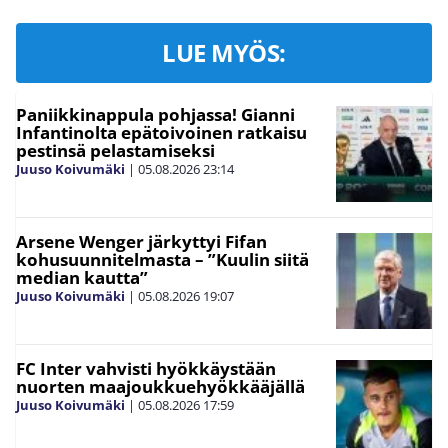
LUE MYÖS:
Paniikkinappula pohjassa! Gianni
Infantinolta epätoivoinen ratkaisu
pestinsä pelastamiseksi
Juuso Koivumäki
|
05.08.2026
23:14
Arsene Wenger järkyttyi Fifan
kohusuunnitelmasta – ”Kuulin siitä
median kautta”
Juuso Koivumäki
|
05.08.2026
19:07
FC Inter vahvisti hyökkäystään
nuorten maajoukkuehyökkääjällä
Juuso Koivumäki
|
05.08.2026
17:59