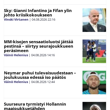
Sky: Gianni Infantino ja Fifan ylin
johto kriisikokoukseen
Vinski Virtanen
|
04.08.2026
22:16
MM-kisojen sensaatioluotsi jättää
pestinsä – siirtyy seurajoukkueen
peräsimeen
Väinö Helenius
|
04.08.2026
14:16
Neymar puhui tulevaisuudestaan –
joulukuussa edessä iso päätös
Väinö Helenius
|
04.08.2026
12:44
Suurseura tyrmistyi Hollannin
maajoukkuetähden