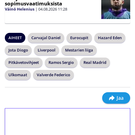
sopimusvaatimuksista
Väinö Helenius
|
04.08.2026
11:28
AIHEET
Carvajal Daniel
Eurocupit
Hazard Eden
Jota Diogo
Liverpool
Mestarien liiga
Pitkävetovihjeet
Ramos Sergio
Real Madrid
Ulkomaat
Valverde Federico
Jaa
1€ = 10€ arvosta
ilmaiskierroksia ilman