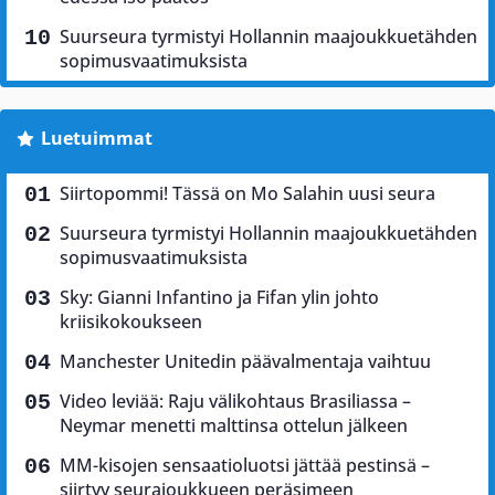
Suurseura tyrmistyi Hollannin maajoukkuetähden
sopimusvaatimuksista
Luetuimmat
Siirtopommi! Tässä on Mo Salahin uusi seura
Suurseura tyrmistyi Hollannin maajoukkuetähden
sopimusvaatimuksista
Sky: Gianni Infantino ja Fifan ylin johto
kriisikokoukseen
Manchester Unitedin päävalmentaja vaihtuu
Video leviää: Raju välikohtaus Brasiliassa –
Neymar menetti malttinsa ottelun jälkeen
MM-kisojen sensaatioluotsi jättää pestinsä –
siirtyy seurajoukkueen peräsimeen