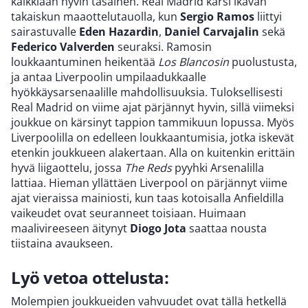
kaikkiaan hyvin tasainen. Real Madrid kärsi ikävän
takaiskun maaottelutauolla, kun
Sergio Ramos
liittyi
sairastuvalle
Eden Hazardin
,
Daniel Carvajalin
sekä
Federico Valverden
seuraksi. Ramosin
loukkaantuminen heikentää
Los Blancosin
puolustusta,
ja antaa Liverpoolin umpilaadukkaalle
hyökkäysarsenaalille mahdollisuuksia. Tuloksellisesti
Real Madrid on viime ajat pärjännyt hyvin, sillä viimeksi
joukkue on kärsinyt tappion tammikuun lopussa. Myös
Liverpoolilla on edelleen loukkaantumisia, jotka iskevät
etenkin joukkueen alakertaan. Alla on kuitenkin erittäin
hyvä liigaottelu, jossa
The Reds
pyyhki Arsenalilla
lattiaa. Hieman yllättäen Liverpool on pärjännyt viime
ajat vieraissa mainiosti, kun taas kotoisalla Anfieldilla
vaikeudet ovat seuranneet toisiaan. Huimaan
maalivireeseen äitynyt
Diogo Jota
saattaa nousta
tiistaina avaukseen.
Lyö vetoa ottelusta:
Molempien joukkueiden vahvuudet ovat tällä hetkellä