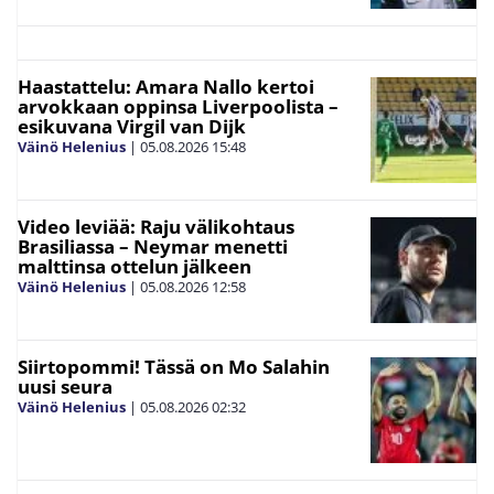
Haastattelu: Amara Nallo kertoi
arvokkaan oppinsa Liverpoolista –
esikuvana Virgil van Dijk
Väinö Helenius
|
05.08.2026
15:48
Video leviää: Raju välikohtaus
Brasiliassa – Neymar menetti
malttinsa ottelun jälkeen
Väinö Helenius
|
05.08.2026
12:58
Siirtopommi! Tässä on Mo Salahin
uusi seura
Väinö Helenius
|
05.08.2026
02:32