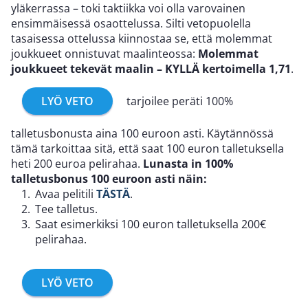
yläkerrassa – toki taktiikka voi olla varovainen
ensimmäisessä osaottelussa. Silti vetopuolella
tasaisessa ottelussa kiinnostaa se, että molemmat
joukkueet onnistuvat maalinteossa:
Molemmat
joukkueet tekevät maalin – KYLLÄ kertoimella 1,71
.
LYÖ VETO
tarjoilee peräti 100%
talletusbonusta aina 100 euroon asti. Käytännössä
tämä tarkoittaa sitä, että saat 100 euron talletuksella
heti 200 euroa pelirahaa.
Lunasta in 100%
talletusbonus 100 euroon asti näin:
Avaa pelitili
TÄSTÄ
.
Tee talletus.
Saat esimerkiksi 100 euron talletuksella 200€
pelirahaa.
LYÖ VETO