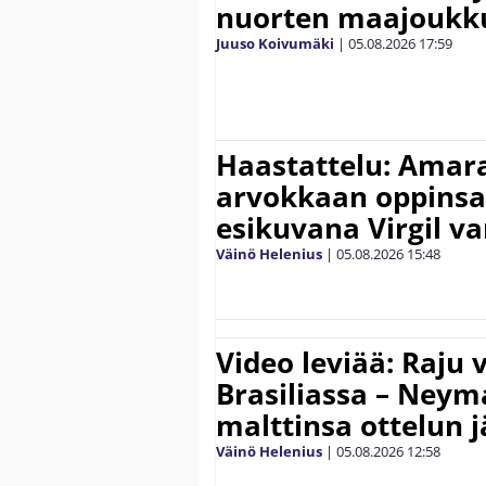
nuorten maajoukk
Juuso Koivumäki
|
05.08.2026
17:59
Haastattelu: Amara
arvokkaan oppinsa 
esikuvana Virgil va
Väinö Helenius
|
05.08.2026
15:48
Video leviää: Raju 
Brasiliassa – Neym
malttinsa ottelun 
Väinö Helenius
|
05.08.2026
12:58