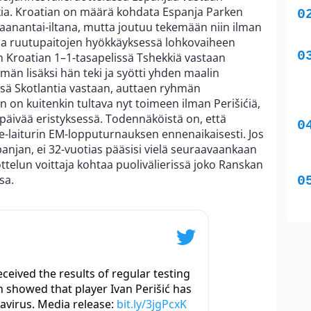
akia. Kroatian on määrä kohdata Espanja Parken
nantai-iltana, mutta joutuu tekemään niin ilman
olia ruutupaitojen hyökkäyksessä lohkovaiheen
in Kroatian 1–1-tasapelissä Tshekkiä vastaan
män lisäksi hän teki ja syötti yhden maalin
ssä Skotlantia vastaan, auttaen ryhmän
 on kuitenkin tultava nyt toimeen ilman Perišićiä,
 päivää eristyksessä. Todennäköistä on, että
e-laiturin EM-lopputurnauksen ennenaikaisesti. Jos
anjan, ei 32-vuotias pääsisi vielä seuraavaankaan
ttelun voittaja kohtaa puolivälierissä joko Ranskan
sa.
ceived the results of regular testing
h showed that player Ivan Perišić has
navirus. Media release:
bit.ly/3jgPcxK