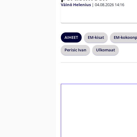
Väinö Helenius
|
04.08.2026
14:16
AIHEET
EM-kisat
EM-kokoonp
Perisic Ivan
Ulkomaat
1€ = 10€ arvosta 
kierrätystä!
Talleta 1€
Saat heti 50 ilmaiskierr