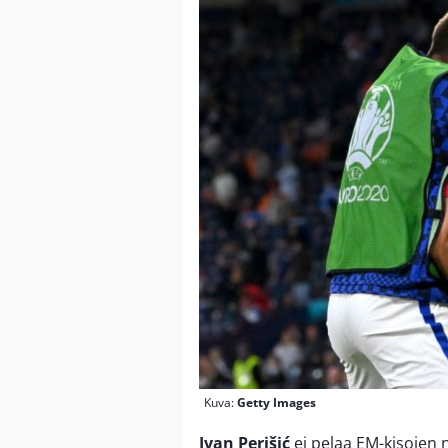
Kuva:
Getty Images
Ivan Perišić
ei pelaa EM-kisojen 