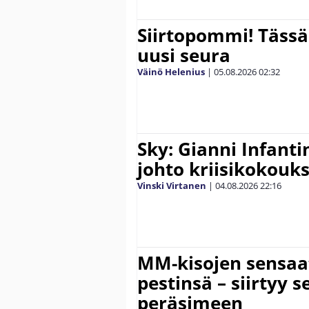
Siirtopommi! Tässä
uusi seura
Väinö Helenius
|
05.08.2026
02:32
Sky: Gianni Infantin
johto kriisikokouk
Vinski Virtanen
|
04.08.2026
22:16
MM-kisojen sensaat
pestinsä – siirtyy
peräsimeen