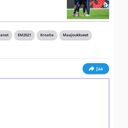
anot
EM2021
Kroatia
Maajoukkueet
Jaa
ilmaiskierroksia ilman
osta Tuohi 1000 -peliin (arvo 0,20€ per