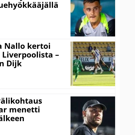
uehyökkääjällä
 Nallo kertoi
Liverpoolista –
n Dijk
välikohtaus
ar menetti
jälkeen