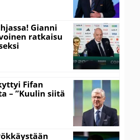
hjassa! Gianni
ivoinen ratkaisu
seksi
yttyi Fifan
 – ”Kuulin siitä
hyökkäystään