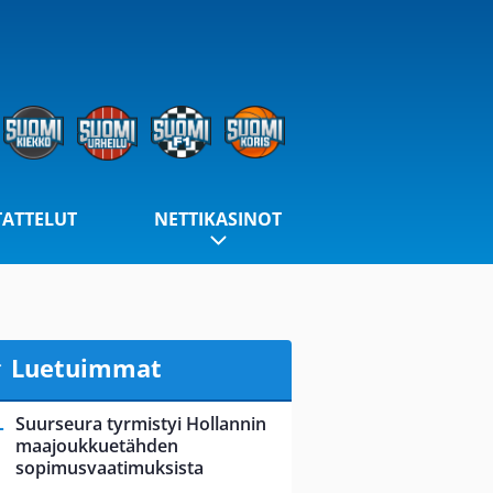
TATTELUT
NETTIKASINOT
Luetuimmat
Suurseura tyrmistyi Hollannin
maajoukkuetähden
sopimusvaatimuksista