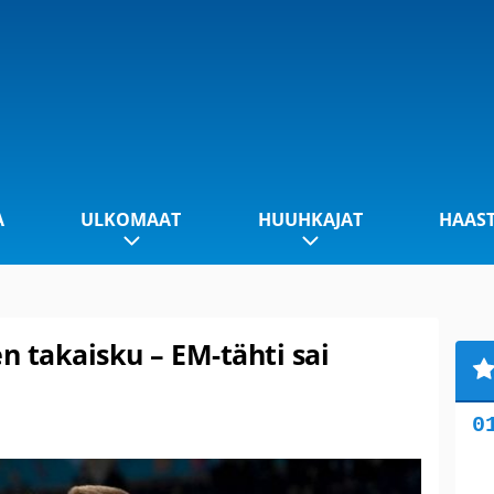
A
ULKOMAAT
HUUHKAJAT
HAAS
en takaisku – EM-tähti sai