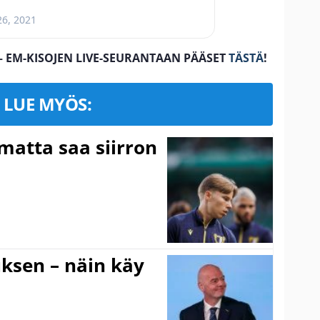
26, 2021
– EM-KISOJEN LIVE-SEURANTAAN PÄÄSET
TÄSTÄ
!
LUE MYÖS:
matta saa siirron
ouksen – näin käy