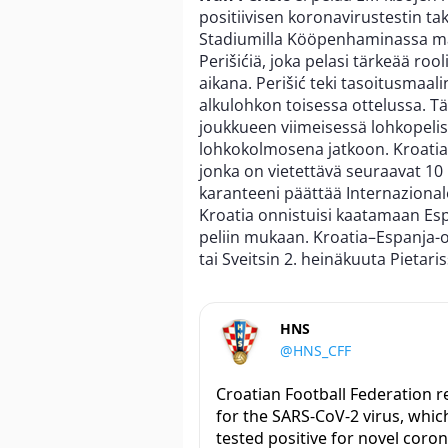
positiivisen koronavirustestin t
Stadiumilla Kööpenhaminassa maa
Perišićiä, joka pelasi tärkeää ro
aikana. Perišić teki tasoitusmaal
alkulohkon toisessa ottelussa. Tä
joukkueen viimeisessä lohkopeli
lohkokolmosena jatkoon. Kroatian
jonka on vietettävä seuraavat 10
karanteeni päättää Internazional
Kroatia onnistuisi kaatamaan Esp
peliin mukaan. Kroatia–Espanja-o
tai Sveitsin 2. heinäkuuta Pietaris
HNS
@HNS_CFF
Croatian Football Federation re
for the SARS-CoV-2 virus, whic
tested positive for novel coro