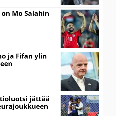
 on Mo Salahin
o ja Fifan ylin
seen
ioluotsi jättää
 seurajoukkueen