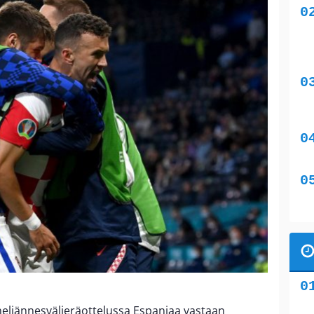
neljännesvälieräottelussa Espanjaa vastaan