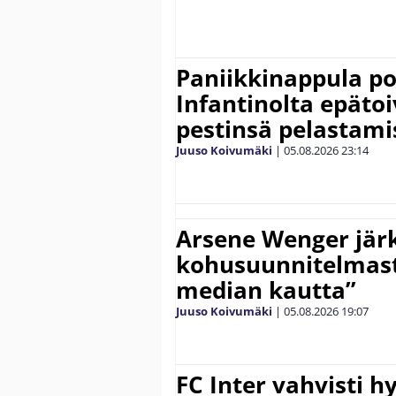
Paniikkinappula po
Infantinolta epäto
pestinsä pelastami
Juuso Koivumäki
|
05.08.2026
23:14
Arsene Wenger järk
kohusuunnitelmasta
median kautta”
Juuso Koivumäki
|
05.08.2026
19:07
FC Inter vahvisti 