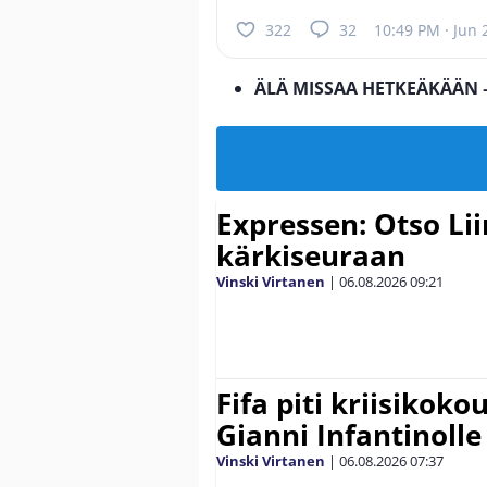
322
32
10:49 PM · Jun 
ÄLÄ MISSAA HETKEÄKÄÄN 
Expressen: Otso Lii
kärkiseuraan
Vinski Virtanen
|
06.08.2026
09:21
Fifa piti kriisikok
Gianni Infantinolle
Vinski Virtanen
|
06.08.2026
07:37