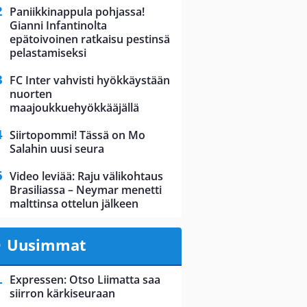
Paniikkinappula pohjassa!
Gianni Infantinolta
epätoivoinen ratkaisu pestinsä
pelastamiseksi
FC Inter vahvisti hyökkäystään
nuorten
maajoukkuehyökkääjällä
Siirtopommi! Tässä on Mo
Salahin uusi seura
Video leviää: Raju välikohtaus
Brasiliassa – Neymar menetti
malttinsa ottelun jälkeen
Uusimmat
Expressen: Otso Liimatta saa
siirron kärkiseuraan