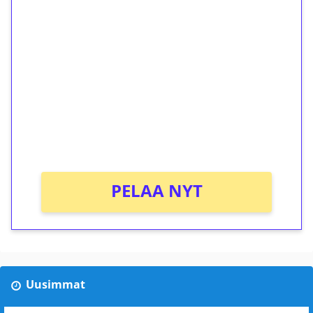
1€ = 10€ arvosta
ilmaiskierroksia ilman
kierrätystä!
Talleta 1€
Saat heti 50 ilmaiskierrosta Tuohi 1000 -
peliin (arvo 0,20€ per kierros)!
Ei kierrätysvaatimusta!
PELAA NYT
Uusimmat