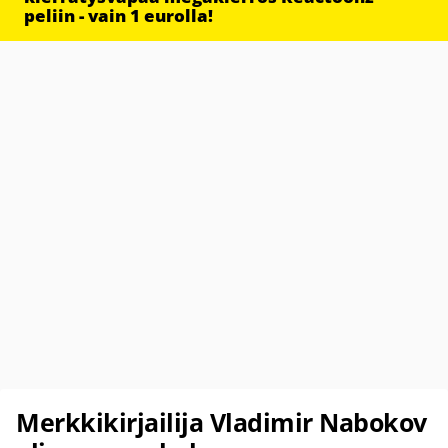
peliin - vain 1 eurolla!
Merkkikirjailija Vladimir Nabokov