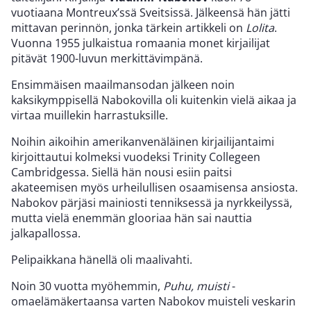
vuotiaana Montreux’ssä Sveitsissä. Jälkeensä hän jätti
mittavan perinnön, jonka tärkein artikkeli on
Lolita
.
Vuonna 1955 julkaistua romaania monet kirjailijat
pitävät 1900-luvun merkittävimpänä.
Ensimmäisen maailmansodan jälkeen noin
kaksikymppisellä Nabokovilla oli kuitenkin vielä aikaa ja
virtaa muillekin harrastuksille.
Noihin aikoihin amerikanvenäläinen kirjailijantaimi
kirjoittautui kolmeksi vuodeksi Trinity Collegeen
Cambridgessa. Siellä hän nousi esiin paitsi
akateemisen myös urheilullisen osaamisensa ansiosta.
Nabokov pärjäsi mainiosti tenniksessä ja nyrkkeilyssä,
mutta vielä enemmän glooriaa hän sai nauttia
jalkapallossa.
Pelipaikkana hänellä oli maalivahti.
Noin 30 vuotta myöhemmin,
Puhu, muisti
-
omaelämäkertaansa varten Nabokov muisteli veskarin