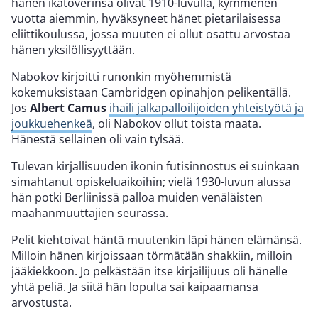
hänen ikätoverinsa olivat 1910-luvulla, kymmenen
vuotta aiemmin, hyväksyneet hänet pietarilaisessa
eliittikoulussa, jossa muuten ei ollut osattu arvostaa
hänen yksilöllisyyttään.
Nabokov kirjoitti runonkin myöhemmistä
kokemuksistaan Cambridgen opinahjon pelikentällä.
Jos
Albert Camus
ihaili jalkapalloilijoiden yhteistyötä ja
joukkuehenkeä
, oli Nabokov ollut toista maata.
Hänestä sellainen oli vain tylsää.
Tulevan kirjallisuuden ikonin futisinnostus ei suinkaan
simahtanut opiskeluaikoihin; vielä 1930-luvun alussa
hän potki Berliinissä palloa muiden venäläisten
maahanmuuttajien seurassa.
Pelit kiehtoivat häntä muutenkin läpi hänen elämänsä.
Milloin hänen kirjoissaan törmätään shakkiin, milloin
jääkiekkoon. Jo pelkästään itse kirjailijuus oli hänelle
yhtä peliä. Ja siitä hän lopulta sai kaipaamansa
arvostusta.