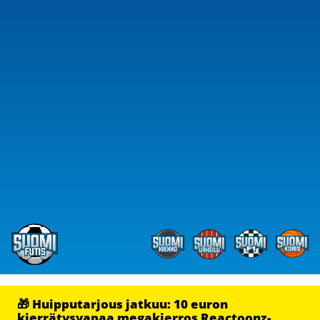
🎁 Huipputarjous jatkuu: 10 euron
kierrätysvapaa megakierros Reactoonz-