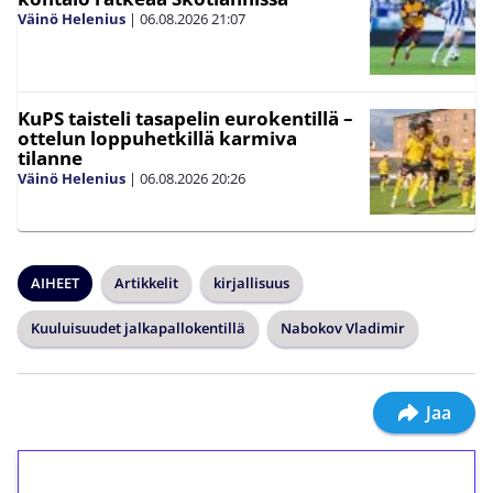
Väinö Helenius
|
06.08.2026
21:07
KuPS taisteli tasapelin eurokentillä –
ottelun loppuhetkillä karmiva
tilanne
Väinö Helenius
|
06.08.2026
20:26
AIHEET
Artikkelit
kirjallisuus
Kuuluisuudet jalkapallokentillä
Nabokov Vladimir
Jaa