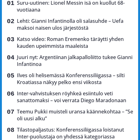
Suru-uutinen: Lionel Messin isä on kuollut 68-
vuotiaana
Lehti: Gianni Infantinolla oli salasuhde – Uefa
maksoi naisen ulos järjestöstä
Katso video: Roman Eremenko täräytti yhden
kauden upeimmista maaleista
Juuri nyt: Argentiinan jalkapalloliitto tukee Gianni
Infantinoa
Ilves oli helisemässä Konferenssiliigassa – silti
Kroatiassa näkyy pelko ensi viikosta
Inter-vahvistuksen röyhkeä esiintulo veti
sanattomaksi – voi verrata Diego Maradonaan
Teemu Pukki muisteli uransa käännekohtaa – ”Se
oli uusi alku”
Tilastopaljastus: Konferenssiliigassa loistanut
Inter-puolustaja on yhdessä kategoriassa