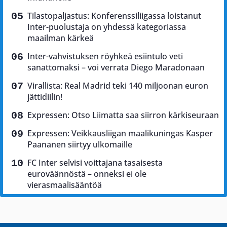
Tilastopaljastus: Konferenssiliigassa loistanut
Inter-puolustaja on yhdessä kategoriassa
maailman kärkeä
Inter-vahvistuksen röyhkeä esiintulo veti
sanattomaksi – voi verrata Diego Maradonaan
Virallista: Real Madrid teki 140 miljoonan euron
jättidiilin!
Expressen: Otso Liimatta saa siirron kärkiseuraan
Expressen: Veikkausliigan maalikuningas Kasper
Paananen siirtyy ulkomaille
FC Inter selvisi voittajana tasaisesta
euroväännöstä – onneksi ei ole
vierasmaalisääntöä