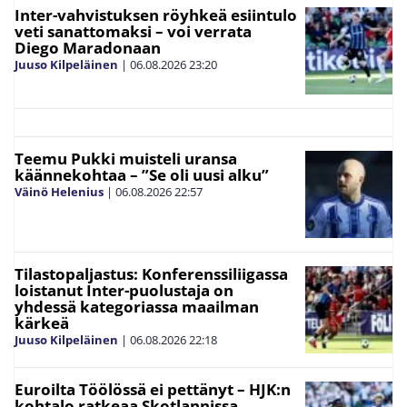
Inter-vahvistuksen röyhkeä esiintulo
veti sanattomaksi – voi verrata
Diego Maradonaan
Juuso Kilpeläinen
|
06.08.2026
23:20
Teemu Pukki muisteli uransa
käännekohtaa – ”Se oli uusi alku”
Väinö Helenius
|
06.08.2026
22:57
Tilastopaljastus: Konferenssiliigassa
loistanut Inter-puolustaja on
yhdessä kategoriassa maailman
kärkeä
Juuso Kilpeläinen
|
06.08.2026
22:18
Euroilta Töölössä ei pettänyt – HJK:n
kohtalo ratkeaa Skotlannissa