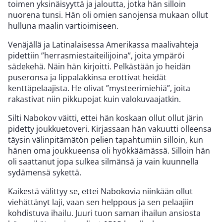
toimen yksinäisyyttä ja jaloutta, jotka hän silloin
nuorena tunsi. Hän oli omien sanojensa mukaan ollut
hulluna maalin vartioimiseen.
Venäjällä ja Latinalaisessa Amerikassa maalivahteja
pidettiin ”herrasmiestaiteilijoina”, joita ympäröi
sädekehä. Näin hän kirjoitti. Pelkästään jo heidän
puseronsa ja lippalakkinsa erottivat heidät
kenttäpelaajista. He olivat ”mysteerimiehiä”, joita
rakastivat niin pikkupojat kuin valokuvaajatkin.
Silti Nabokov väitti, ettei hän koskaan ollut ollut järin
pidetty joukkuetoveri. Kirjassaan hän vakuutti olleensa
täysin välinpitämätön pelien tapahtumiin silloin, kun
hänen oma joukkueensa oli hyökkäämässä. Silloin hän
oli saattanut jopa sulkea silmänsä ja vain kuunnella
sydämensä sykettä.
Kaikestä välittyy se, ettei Nabokovia niinkään ollut
viehättänyt laji, vaan sen helppous ja sen pelaajiin
kohdistuva ihailu. Juuri tuon saman ihailun ansiosta