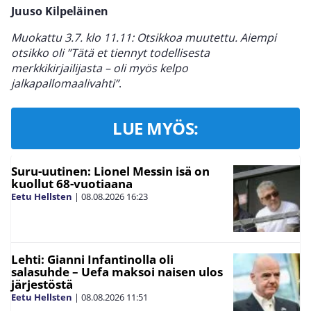
Juuso Kilpeläinen
Muokattu 3.7. klo 11.11: Otsikkoa muutettu. Aiempi
otsikko oli ”Tätä et tiennyt todellisesta
merkkikirjailijasta – oli myös kelpo
jalkapallomaalivahti”
.
LUE MYÖS:
Suru-uutinen: Lionel Messin isä on
kuollut 68-vuotiaana
Eetu Hellsten
|
08.08.2026
16:23
Lehti: Gianni Infantinolla oli
salasuhde – Uefa maksoi naisen ulos
järjestöstä
Eetu Hellsten
|
08.08.2026
11:51