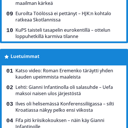
maailman kärkeä
Euroilta Töölössä ei pettänyt – HJK:n kohtalo
ratkeaa Skotlannissa
KuPS taisteli tasapelin eurokentillä – ottelun
loppuhetkillä karmiva tilanne
Luetuimmat
Katso video: Roman Eremenko täräytti yhden
kauden upeimmista maaleista
Lehti: Gianni Infantinolla oli salasuhde – Uefa
maksoi naisen ulos järjestöstä
Ilves oli helisemässä Konferenssiliigassa – silti
Kroatiassa näkyy pelko ensi viikosta
Fifa piti kriisikokouksen – näin käy Gianni
Infantinolle