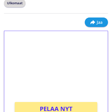
Ulkomaat
Jaa
1€ = 10€ arvosta
ilmaiskierroksia ilman
kierrätystä!
Talleta 1€
Saat heti 50 ilmaiskierrosta Tuohi 1000 -
peliin (arvo 0,20€ per kierros)!
Ei kierrätysvaatimusta!
PELAA NYT