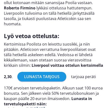
ollut kotonaan mitään sanansijaa Poolia vastaan.
Roberto Firmino
lykkäsi ottelussa hattutempun.
Liverpoolin tulivoima on tällä hetkellä järkyttävällä
tasolla, ja tiukasti puolustava Atleticokin saa sen
huomata.
Lyö vetoa ottelusta:
Kertoimissa Poolista on leivottu suosikki, ja niin
pitääkin. Atleticoon verrattuna liverpoolilaiset ovat
tällä hetkellä askeleen edellä. Vedoissa ei lähdetä
kikkailemaan, vaan otetaan suoraa vierasvoittoa
kirkkain silmin:
Liverpool voittaa ottelun kertoimella
2,30
.
LUNASTA TARJOUS
tarjoaa peräti
170€ arvoisen tervetulopaketin. Alkuun saat 100 euroa
bonusta. Sen jälkeen vielä 50% tervetulobonuksen ja
kaupan päälle 20 euron ilmaisvedon.
Lunasta in
tervetulopaketti näin: