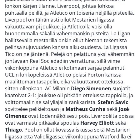
lohkon kärjen tilanne. Liverpool, johtaa lohkoa
puhtaalla pelillä, ja Atletico on toisena neljällä pisteellä.
Liverpool on tähän asti ollut Mestarien liigassa
vakuuttavampi joukkue, ja Atleticolla voisi olla
huonommalla säkällä vähemmänkin pisteitä. La Ligan
hallitsevalla mestarilla onkin ollut hieman tekemistä
pelinsä sujuvuuden kanssa alkukaudesta. La Ligassa
Tico on neljäntenä. Pelejä on pelattuna yksi vähemmän
johtavaan Real Sociedadiin verrattuna, sillä viime
viikonloppuna Atletico ei kotimaan sarjaa pelannut.
UCL:n lohkopeleissä Atletico pelasi Porton kanssa
maalittoman tasapelin, eikä vakuuttanut ottelussa
sitten ollenkaan. AC Milanin
Diego Simeonen
suojatit
kaatoivat 2-1: joukkue oli pitkään ottelussa tappiolla, ja
voittomaalin se sai yliajalla rankkarista.
Stefan Savic
sovittelee pelikieltoaan ja
Matheus Cunha
sekä
José
Gimenez
ovat todennäköisesti pois. Liveroolilta poissa
ovat varmasti pitkäaikaispotilas
Harvey Elliott
sekä
Thiago
. Pool on ollut kovassa iskussa sekä Mestarien
liigassa että Valioliigassa: viikonloppuna Watfordilla ei