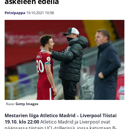
askeleen edellä
Petsipappa
19.10.2021
10:58
Kuva:
Getty Images
Mestarien liiga Atletico Madrid – Liverpool Tiistai
19.10. klo 22:00
Atletico Madrid ja Liverpool ovat
pääosassa tiistain UCL-trillerissä, jossa katsotaan B-