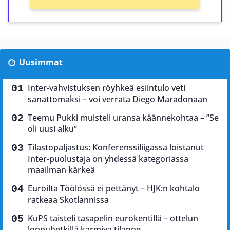
Uusimmat
Inter-vahvistuksen röyhkeä esiintulo veti
sanattomaksi – voi verrata Diego Maradonaan
Teemu Pukki muisteli uransa käännekohtaa – ”Se
oli uusi alku”
Tilastopaljastus: Konferenssiliigassa loistanut
Inter-puolustaja on yhdessä kategoriassa
maailman kärkeä
Euroilta Töölössä ei pettänyt – HJK:n kohtalo
ratkeaa Skotlannissa
KuPS taisteli tasapelin eurokentillä – ottelun
loppuhetkillä karmiva tilanne