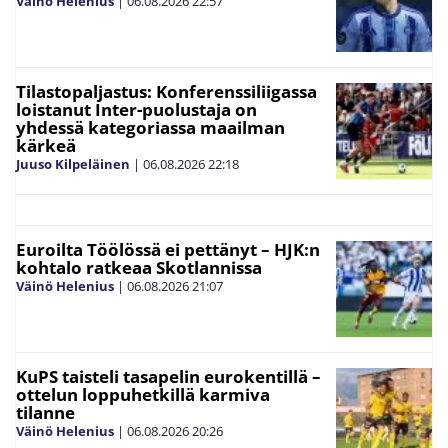
Väinö Helenius
|
06.08.2026
22:57
Tilastopaljastus: Konferenssiliigassa
loistanut Inter-puolustaja on
yhdessä kategoriassa maailman
kärkeä
Juuso Kilpeläinen
|
06.08.2026
22:18
Euroilta Töölössä ei pettänyt – HJK:n
kohtalo ratkeaa Skotlannissa
Väinö Helenius
|
06.08.2026
21:07
KuPS taisteli tasapelin eurokentillä –
ottelun loppuhetkillä karmiva
tilanne
Väinö Helenius
|
06.08.2026
20:26