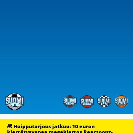
🎁 Huipputarjous jatkuu: 10 euron
kierrätysvapaa megakierros Reactoonz-