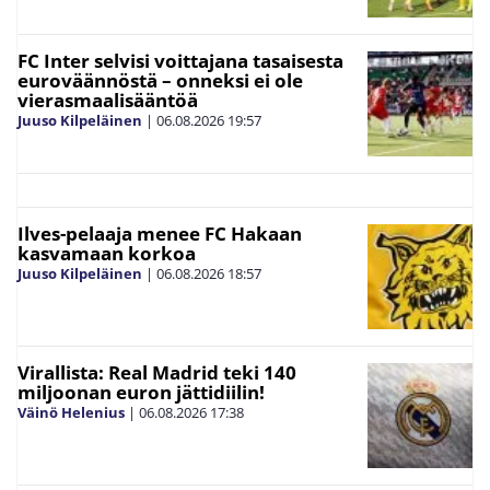
FC Inter selvisi voittajana tasaisesta
euroväännöstä – onneksi ei ole
vierasmaalisääntöä
Juuso Kilpeläinen
|
06.08.2026
19:57
Ilves-pelaaja menee FC Hakaan
kasvamaan korkoa
Juuso Kilpeläinen
|
06.08.2026
18:57
Virallista: Real Madrid teki 140
miljoonan euron jättidiilin!
Väinö Helenius
|
06.08.2026
17:38