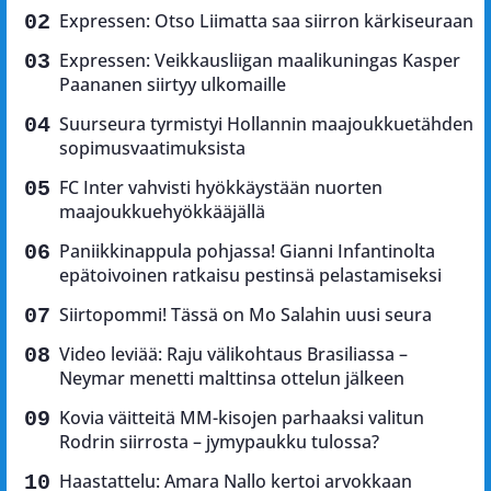
Expressen: Otso Liimatta saa siirron kärkiseuraan
Expressen: Veikkausliigan maalikuningas Kasper
Paananen siirtyy ulkomaille
Suurseura tyrmistyi Hollannin maajoukkuetähden
sopimusvaatimuksista
FC Inter vahvisti hyökkäystään nuorten
maajoukkuehyökkääjällä
Paniikkinappula pohjassa! Gianni Infantinolta
epätoivoinen ratkaisu pestinsä pelastamiseksi
Siirtopommi! Tässä on Mo Salahin uusi seura
Video leviää: Raju välikohtaus Brasiliassa –
Neymar menetti malttinsa ottelun jälkeen
Kovia väitteitä MM-kisojen parhaaksi valitun
Rodrin siirrosta – jymypaukku tulossa?
Haastattelu: Amara Nallo kertoi arvokkaan