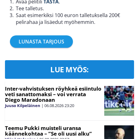
Avaa pelitili
TÄSTÄ
.
Tee talletus.
Saat esimerkiksi 100 euron talletuksella 200€
pelirahaa ja lisäedut myöhemmin.
LUNASTA TARJOUS
LUE MYÖS:
Inter-vahvistuksen röyhkeä esiintulo
veti sanattomaksi – voi verrata
Diego Maradonaan
Juuso Kilpeläinen
|
06.08.2026
23:20
Teemu Pukki muisteli uransa
käännekohtaa – ”Se oli uusi alku”