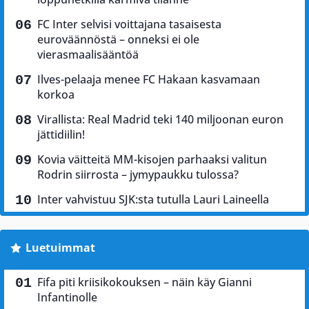
FC Inter selvisi voittajana tasaisesta
euroväännöstä – onneksi ei ole
vierasmaalisääntöä
Ilves-pelaaja menee FC Hakaan kasvamaan
korkoa
Virallista: Real Madrid teki 140 miljoonan euron
jättidiilin!
Kovia väitteitä MM-kisojen parhaaksi valitun
Rodrin siirrosta – jymypaukku tulossa?
Inter vahvistuu SJK:sta tutulla Lauri Laineella
Luetuimmat
Fifa piti kriisikokouksen – näin käy Gianni
Infantinolle