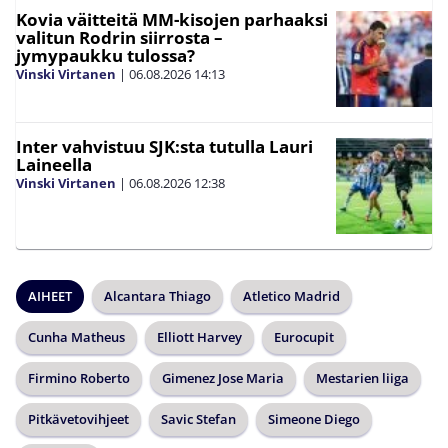
Kovia väitteitä MM-kisojen parhaaksi
valitun Rodrin siirrosta –
jymypaukku tulossa?
Vinski Virtanen
|
06.08.2026
14:13
Inter vahvistuu SJK:sta tutulla Lauri
Laineella
Vinski Virtanen
|
06.08.2026
12:38
AIHEET
Alcantara Thiago
Atletico Madrid
Cunha Matheus
Elliott Harvey
Eurocupit
Firmino Roberto
Gimenez Jose Maria
Mestarien liiga
Pitkävetovihjeet
Savic Stefan
Simeone Diego