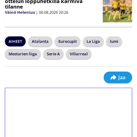
ottelun loppuhetkillä karmiva
tilanne
Väinö Helenius
|
06.08.2026
20:26
AIHEET
Atalanta
Eurocupit
La Liga
lumi
Mestarien liiga
Serie A
Villarreal
Jaa
1€ = 10€ arvosta
ilmaiskierroksia ilman
kierrätystä!
Talleta 1€