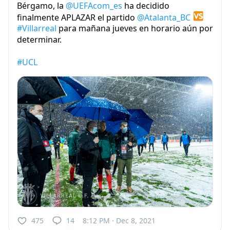
Bérgamo, la
@UEFAcom_es
ha decidido
finalmente APLAZAR el partido
@Atalanta_BC
#Villarreal
para mañana jueves en horario aún por
determinar.
#UCL
475
14
8:12 PM · Dec 8, 2021