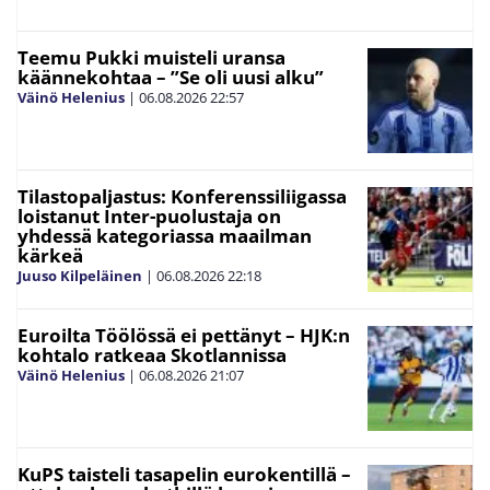
Teemu Pukki muisteli uransa
käännekohtaa – ”Se oli uusi alku”
Väinö Helenius
|
06.08.2026
22:57
Tilastopaljastus: Konferenssiliigassa
loistanut Inter-puolustaja on
yhdessä kategoriassa maailman
kärkeä
Juuso Kilpeläinen
|
06.08.2026
22:18
Euroilta Töölössä ei pettänyt – HJK:n
kohtalo ratkeaa Skotlannissa
Väinö Helenius
|
06.08.2026
21:07
KuPS taisteli tasapelin eurokentillä –