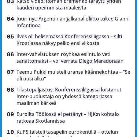
Katso video: Roman Eremenko täräytti yhden
kauden upeimmista maaleista
Juuri nyt: Argentiinan jalkapalloliitto tukee Gianni
Infantinoa
Ilves oli helisemässä Konferenssiliigassa – silti
Kroatiassa näkyy pelko ensi viikosta
Inter-vahvistuksen röyhkeä esiintulo veti
sanattomaksi – voi verrata Diego Maradonaan
Teemu Pukki muisteli uransa käännekohtaa – ”Se
oli uusi alku”
Tilastopaljastus: Konferenssiliigassa loistanut
Inter-puolustaja on yhdessä kategoriassa
maailman kärkeä
Euroilta Töölössä ei pettänyt – HJK:n kohtalo
ratkeaa Skotlannissa
KuPS taisteli tasapelin eurokentillä – ottelun