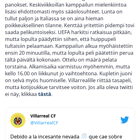
panokset. Keskiviikkoillan kamppailun mielenkiintoa
lisäsi ehdottomasti myös sääolosuhteet. Lunta on
tullut paljon ja Italiassa se on aina hieman
poikkeuksellinen tilanne. Kenttää yritettiin pidempi tovi
saada pelikuntoiseksi. UEFA harkitsi ratkaisua pitkään,
mutta lopulta päädyttiin siihen, että huippupeli
tultaisiin pelaamaan. Kamppailun alkua myöhäistettiin
ensin 20 minuutilla, mutta lopulta peli päätettiin perua
tältä päivältä kokonaan. Ottelu on määrä pelata
torstaina. Alkamisaika varmistuu myöhemmin, mutta
kello 16.00 on liikkunut jo vaihtoehtona. Kupletin juoni
on selvä myös huomiselle. Villarrealille riittää tasapeli,
mutta kotijoukkue tarvitsee voiton. Jos alla oleva twiitti
ei näy, klikkaa
tästä
.
Villarreal CF
@VillarrealCF
Debido a la incesante nevada
que cae sobre