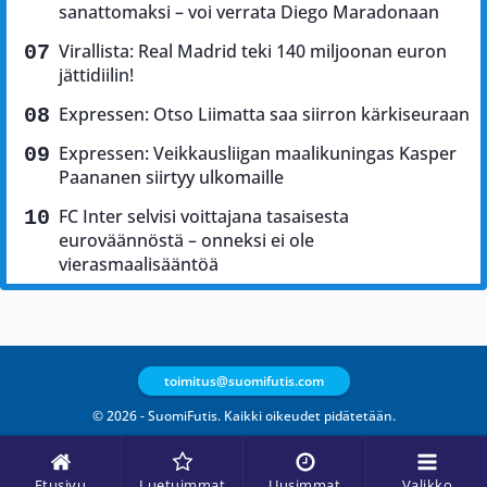
sanattomaksi – voi verrata Diego Maradonaan
Virallista: Real Madrid teki 140 miljoonan euron
jättidiilin!
Expressen: Otso Liimatta saa siirron kärkiseuraan
Expressen: Veikkausliigan maalikuningas Kasper
Paananen siirtyy ulkomaille
FC Inter selvisi voittajana tasaisesta
euroväännöstä – onneksi ei ole
vierasmaalisääntöä
toimitus@suomifutis.com
© 2026 - SuomiFutis. Kaikki oikeudet pidätetään.
Etusivu
Luetuimmat
Uusimmat
Valikko