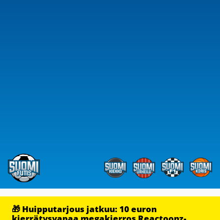
🎁 Huipputarjous jatkuu: 10 euron
kierrätysvapaa megakierros Reactoonz-