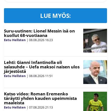
LUE MYÖS:
Suru-uutinen: Lionel Messin isä on
kuollut 68-vuotiaana
Eetu Hellsten
|
08.08.2026
16:23
Lehti: Gianni Infantinolla oli
salasuhde – Uefa maksoi naisen ulos
järjestöstä
Eetu Hellsten
|
08.08.2026
11:51
Katso video: Roman Eremenko
täräytti yhden kauden upeimmista
maaleista
Eetu Hellsten
|
07.08.2026
21:13