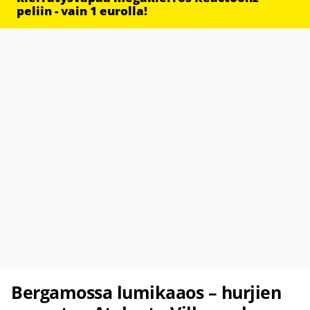
peliin - vain 1 eurolla!
Bergamossa lumikaaos – hurjien