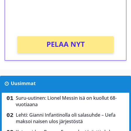
Saat heti 50 ilmaiskierrosta Tuohi 1000 -
peliin (arvo 0,20€ per kierros)!
Ei kierrätysvaatimusta!
PELAA NYT
Uusimmat
Suru-uutinen: Lionel Messin isä on kuollut 68-
vuotiaana
Lehti: Gianni Infantinolla oli salasuhde – Uefa
maksoi naisen ulos järjestöstä