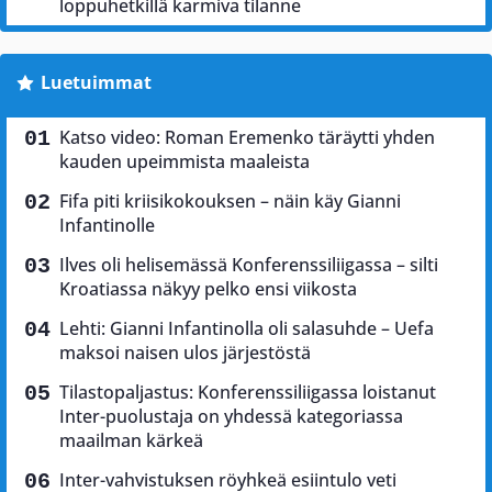
loppuhetkillä karmiva tilanne
Luetuimmat
Katso video: Roman Eremenko täräytti yhden
kauden upeimmista maaleista
Fifa piti kriisikokouksen – näin käy Gianni
Infantinolle
Ilves oli helisemässä Konferenssiliigassa – silti
Kroatiassa näkyy pelko ensi viikosta
Lehti: Gianni Infantinolla oli salasuhde – Uefa
maksoi naisen ulos järjestöstä
Tilastopaljastus: Konferenssiliigassa loistanut
Inter-puolustaja on yhdessä kategoriassa
maailman kärkeä
Inter-vahvistuksen röyhkeä esiintulo veti