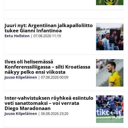
Juuri nyt: Argentiinan jalkapalloliitto
tukee Gianni Infantinoa
Eetu Hellsten
|
07.08.2026
11:19
Ilves oli helisemässä
Konferenssiliigassa – silti Kroatiassa
näkyy pelko ensi viikosta
Juuso Kilpeläinen
|
07.08.2026
00:09
Inter-vahvistuksen röyhkeä esiintulo
veti sanattomaksi – voi verrata
Diego Maradonaan
Juuso Kilpeläinen
|
06.08.2026
23:20