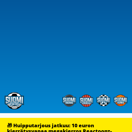
🎁 Huipputarjous jatkuu: 10 euron
kierrätysvapaa megakierros Reactoonz-