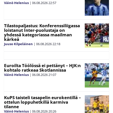
Väinö Helenius
|
06.08.2026
22:57
Tilastopaljastus: Konferenssiliigassa
loistanut Inter-puolustaja on
yhdessä kategoriassa maailman
kärkeä
Juuso Kilpeläinen
|
06.08.2026
22:18
Euroilta Töölössä ei pettänyt – HJK:n
kohtalo ratkeaa Skotlannissa
Väinö Helenius
|
06.08.2026
21:07
KuPS taisteli tasapelin eurokentillä –
ottelun loppuhetkillä karmiva
tilanne
Väinö Helenius
|
06.08.2026
20:26