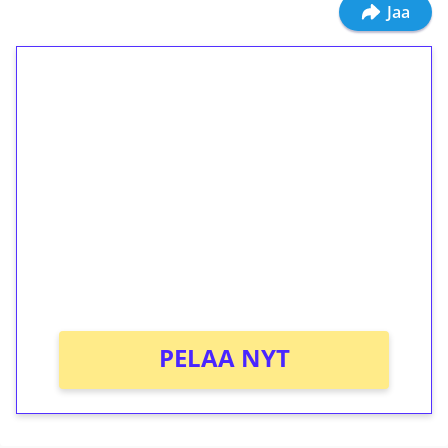
Jaa
1€ = 10€ arvosta
ilmaiskierroksia ilman
kierrätystä!
Talleta 1€
Saat heti 50 ilmaiskierrosta Tuohi 1000 -
peliin (arvo 0,20€ per kierros)!
Ei kierrätysvaatimusta!
PELAA NYT