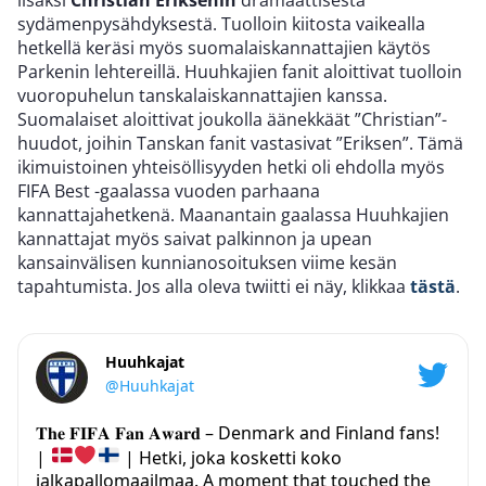
sydämenpysähdyksestä. Tuolloin kiitosta vaikealla
hetkellä keräsi myös suomalaiskannattajien käytös
Parkenin lehtereillä. Huuhkajien fanit aloittivat tuolloin
vuoropuhelun tanskalaiskannattajien kanssa.
Suomalaiset aloittivat joukolla äänekkäät ”Christian”-
huudot, joihin Tanskan fanit vastasivat ”Eriksen”. Tämä
ikimuistoinen yhteisöllisyyden hetki oli ehdolla myös
FIFA Best -gaalassa vuoden parhaana
kannattajahetkenä. Maanantain gaalassa Huuhkajien
kannattajat myös saivat palkinnon ja upean
kansainvälisen kunnianosoituksen viime kesän
tapahtumista. Jos alla oleva twiitti ei näy, klikkaa
tästä
.
Huuhkajat
@Huuhkajat
𝐓𝐡𝐞 𝐅𝐈𝐅𝐀 𝐅𝐚𝐧 𝐀𝐰𝐚𝐫𝐝 – Denmark and Finland fans!
|
| Hetki, joka kosketti koko
jalkapallomaailmaa. A moment that touched the