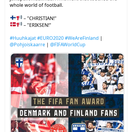
whole world of football.
– "CHRISTIAN!"
– "ERIKSEN!"
#Huuhkajat
#EURO2020
#WeAreFinland
|
@Pohjoiskaarre
|
@FIFAWorldCup