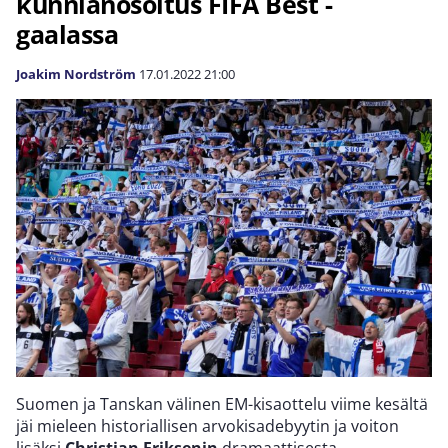
kunnianosoitus FIFA Best -
gaalassa
Joakim Nordström
17.01.2022
21:00
Suomen ja Tanskan välinen EM-kisaottelu viime kesältä
jäi mieleen historiallisen arvokisadebyytin ja voiton
lisäksi
Christian Eriksenin
dramaattisesta