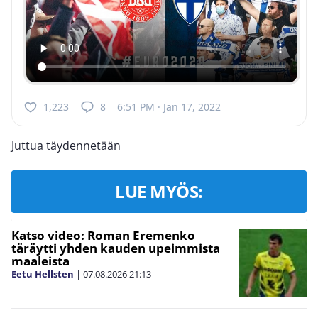
1,223
8
6:51 PM · Jan 17, 2022
Juttua täydennetään
LUE MYÖS:
Katso video: Roman Eremenko
täräytti yhden kauden upeimmista
maaleista
Eetu Hellsten
|
07.08.2026
21:13