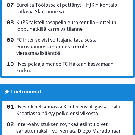
Euroilta Töölössä ei pettänyt – HJK:n kohtalo
ratkeaa Skotlannissa
KuPS taisteli tasapelin eurokentillä – ottelun
loppuhetkillä karmiva tilanne
FC Inter selvisi voittajana tasaisesta
euroväännöstä – onneksi ei ole
vierasmaalisääntöä
Ilves-pelaaja menee FC Hakaan kasvamaan
korkoa
Luetuimmat
Ilves oli helisemässä Konferenssiliigassa – silti
Kroatiassa näkyy pelko ensi viikosta
Inter-vahvistuksen röyhkeä esiintulo veti
sanattomaksi – voi verrata Diego Maradonaan