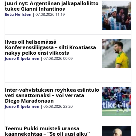
Juuri nyt: Argentiinan jalkapalloliitto
tukee Gianni Infantinoa
Eetu Hellsten
|
07.08.2026
11:19
Ilves oli helisemässä
Konferenssiliigassa – silti Kroatiassa
näkyy pelko ensi viikosta
Juuso Kilpeläinen
|
07.08.2026
00:09
Inter-vahvistuksen röyhkeä esiintulo
veti sanattomaksi – voi verrata
Diego Maradonaan
Juuso Kilpeläinen
|
06.08.2026
23:20
Teemu Pukki muisteli uransa
käännekohtaa – ”Se oli uusi alku”