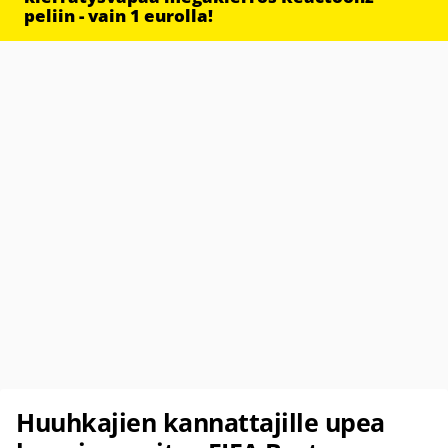
peliin - vain 1 eurolla!
Huuhkajien kannattajille upea