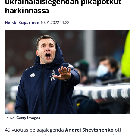
ukrainalaislegendan pikapotkut
harkinnassa
Heikki Kuparinen
10.01.2022
11:22
Kuva:
Getty Images
45-vuotias pelaajalegenda
Andrei Shevtshenko
otti