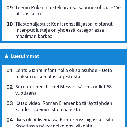
Teemu Pukki muisteli uransa käännekohtaa – ”Se
oli uusi alku”
Tilastopaljastus: Konferenssiliigassa loistanut
Inter-puolustaja on yhdessä kategoriassa
maailman kärkeä
Luetuimmat
Lehti: Gianni Infantinolla oli salasuhde – Uefa
maksoi naisen ulos järjestöstä
Suru-uutinen: Lionel Messin isä on kuollut 68-
vuotiaana
Katso video: Roman Eremenko täräytti yhden
kauden upeimmista maaleista
Ilves oli helisemässä Konferenssiliigassa – silti
Kroatiassa näkyy pelko ensi viikosta