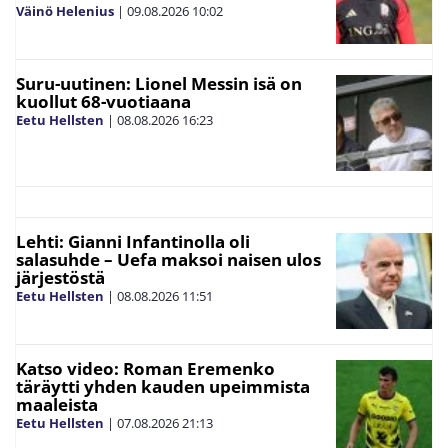
Väinö Helenius
|
09.08.2026
10:02
Suru-uutinen: Lionel Messin isä on
kuollut 68-vuotiaana
Eetu Hellsten
|
08.08.2026
16:23
Lehti: Gianni Infantinolla oli
salasuhde – Uefa maksoi naisen ulos
järjestöstä
Eetu Hellsten
|
08.08.2026
11:51
Katso video: Roman Eremenko
täräytti yhden kauden upeimmista
maaleista
Eetu Hellsten
|
07.08.2026
21:13