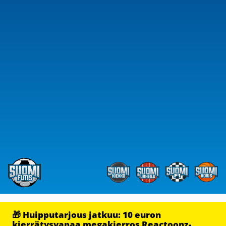
🎁 Huipputarjous jatkuu: 10 euron
kierrätysvapaa megakierros Reactoonz-