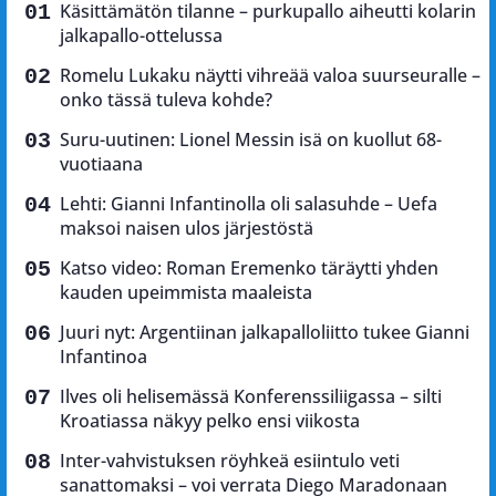
Käsittämätön tilanne – purkupallo aiheutti kolarin
jalkapallo-ottelussa
Romelu Lukaku näytti vihreää valoa suurseuralle –
onko tässä tuleva kohde?
Suru-uutinen: Lionel Messin isä on kuollut 68-
vuotiaana
Lehti: Gianni Infantinolla oli salasuhde – Uefa
maksoi naisen ulos järjestöstä
Katso video: Roman Eremenko täräytti yhden
kauden upeimmista maaleista
Juuri nyt: Argentiinan jalkapalloliitto tukee Gianni
Infantinoa
Ilves oli helisemässä Konferenssiliigassa – silti
Kroatiassa näkyy pelko ensi viikosta
Inter-vahvistuksen röyhkeä esiintulo veti
sanattomaksi – voi verrata Diego Maradonaan