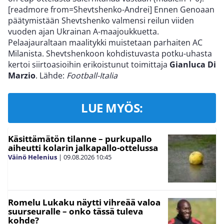
[readmore from=Shevtshenko-Andrei] Ennen Genoaan
päätymistään Shevtshenko valmensi reilun viiden
vuoden ajan Ukrainan A-maajoukkuetta.
Pelaajauraltaan maalitykki muistetaan parhaiten AC
Milanista. Shevtshenkoon kohdistuvasta potku-uhasta
kertoi siirtoasioihin erikoistunut toimittaja
Gianluca Di
Marzio
. Lähde:
Football-Italia
LUE MYÖS:
Käsittämätön tilanne – purkupallo
aiheutti kolarin jalkapallo-ottelussa
Väinö Helenius
|
09.08.2026
10:45
Romelu Lukaku näytti vihreää valoa
suurseuralle – onko tässä tuleva
kohde?