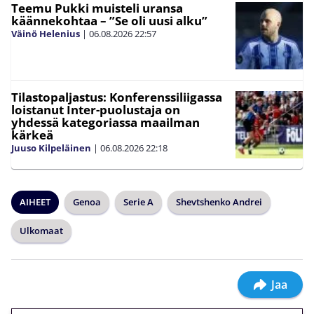
Teemu Pukki muisteli uransa
käännekohtaa – ”Se oli uusi alku”
Väinö Helenius
|
06.08.2026
22:57
Tilastopaljastus: Konferenssiliigassa
loistanut Inter-puolustaja on
yhdessä kategoriassa maailman
kärkeä
Juuso Kilpeläinen
|
06.08.2026
22:18
AIHEET
Genoa
Serie A
Shevtshenko Andrei
Ulkomaat
Jaa