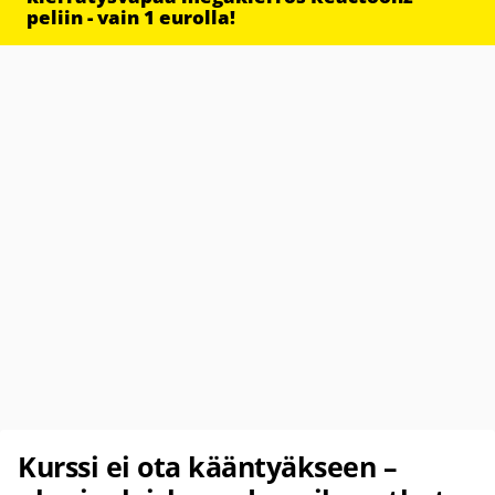
peliin - vain 1 eurolla!
Kurssi ei ota kääntyäkseen –