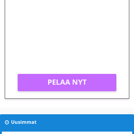
🎁 Huipputarjous jatkuu: 10
euron kierrätysvapaa
megakierros Reactoonz-
peliin – vain 1 eurolla!
Peli: Reactoonz
Vain uusille asiakkaille!
PELAA NYT
Uusimmat