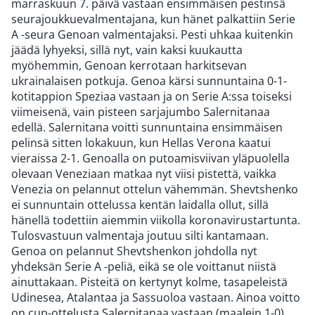
marraskuun 7. päivä vastaan ensimmäisen pestinsä
seurajoukkuevalmentajana, kun hänet palkattiin Serie
A -seura Genoan valmentajaksi. Pesti uhkaa kuitenkin
jäädä lyhyeksi, sillä nyt, vain kaksi kuukautta
myöhemmin, Genoan kerrotaan harkitsevan
ukrainalaisen potkuja. Genoa kärsi sunnuntaina 0-1-
kotitappion Speziaa vastaan ja on Serie A:ssa toiseksi
viimeisenä, vain pisteen sarjajumbo Salernitanaa
edellä. Salernitana voitti sunnuntaina ensimmäisen
pelinsä sitten lokakuun, kun Hellas Verona kaatui
vieraissa 2-1. Genoalla on putoamisviivan yläpuolella
olevaan Veneziaan matkaa nyt viisi pistettä, vaikka
Venezia on pelannut ottelun vähemmän. Shevtshenko
ei sunnuntain ottelussa kentän laidalla ollut, sillä
hänellä todettiin aiemmin viikolla koronavirustartunta.
Tulosvastuun valmentaja joutuu silti kantamaan.
Genoa on pelannut Shevtshenkon johdolla nyt
yhdeksän Serie A -peliä, eikä se ole voittanut niistä
ainuttakaan. Pisteitä on kertynyt kolme, tasapeleistä
Udinesea, Atalantaa ja Sassuoloa vastaan. Ainoa voitto
on cup-ottelusta Salernitanaa vastaan (maalein 1-0).