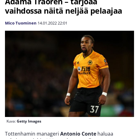
Adama Traorén – tarjoaa
vaihdossa näitä neljää pelaajaa
Mico Tuominen
14.01.2022
22:01
Kuva:
Getty Images
Tottenhamin manageri
Antonio Conte
haluaa