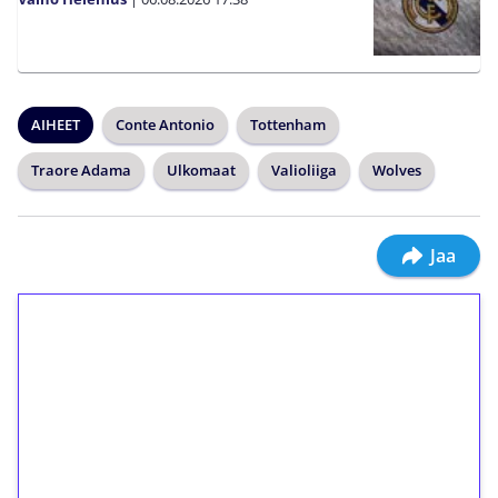
AIHEET
Conte Antonio
Tottenham
Traore Adama
Ulkomaat
Valioliiga
Wolves
Jaa
1€ = 10€ arvosta
ilmaiskierroksia ilman
kierrätystä!
Talleta 1€
Saat heti 50 ilmaiskierrosta Tuohi 1000 -