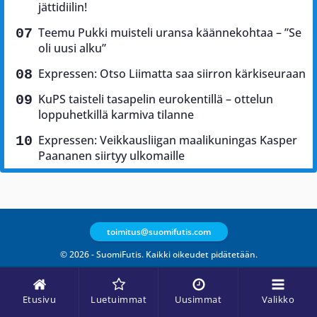
jättidiilin!
Teemu Pukki muisteli uransa käännekohtaa – ”Se
oli uusi alku”
Expressen: Otso Liimatta saa siirron kärkiseuraan
KuPS taisteli tasapelin eurokentillä – ottelun
loppuhetkillä karmiva tilanne
Expressen: Veikkausliigan maalikuningas Kasper
Paananen siirtyy ulkomaille
toimitus@suomifutis.com
© 2026 - SuomiFutis. Kaikki oikeudet pidätetään.
Etusivu
Luetuimmat
Uusimmat
Valikko