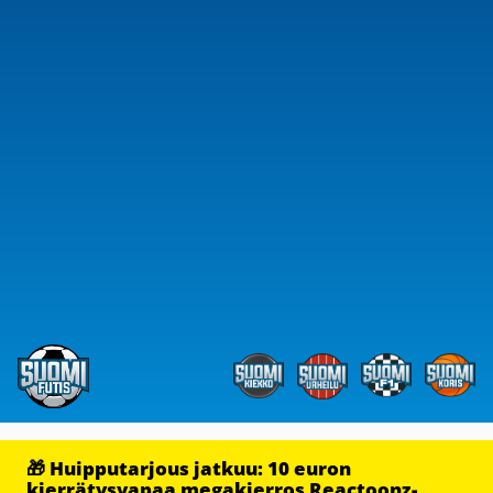
🎁 Huipputarjous jatkuu: 10 euron
kierrätysvapaa megakierros Reactoonz-