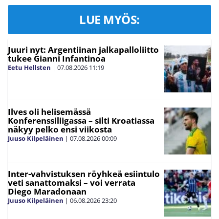
LUE MYÖS:
Juuri nyt: Argentiinan jalkapalloliitto
tukee Gianni Infantinoa
Eetu Hellsten
|
07.08.2026
11:19
Ilves oli helisemässä
Konferenssiliigassa – silti Kroatiassa
näkyy pelko ensi viikosta
Juuso Kilpeläinen
|
07.08.2026
00:09
Inter-vahvistuksen röyhkeä esiintulo
veti sanattomaksi – voi verrata
Diego Maradonaan
Juuso Kilpeläinen
|
06.08.2026
23:20