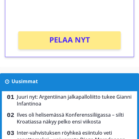
peliin (arvo 0,20€ per kierros)!
Ei kierrätysvaatimusta!
PELAA NYT
Uusimmat
Juuri nyt: Argentiinan jalkapalloliitto tukee Gianni
Infantinoa
Ilves oli helisemässä Konferenssiliigassa – silti
Kroatiassa näkyy pelko ensi viikosta
Inter-vahvistuksen röyhkeä esiintulo veti