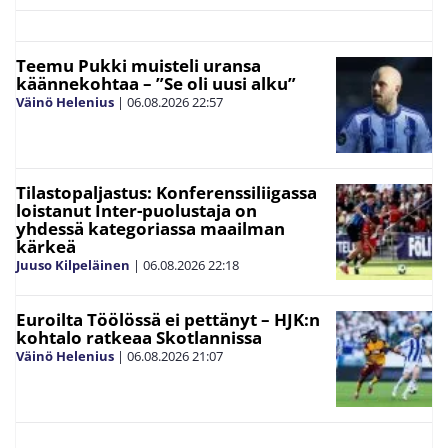
Teemu Pukki muisteli uransa
käännekohtaa – ”Se oli uusi alku”
Väinö Helenius
|
06.08.2026
22:57
Tilastopaljastus: Konferenssiliigassa
loistanut Inter-puolustaja on
yhdessä kategoriassa maailman
kärkeä
Juuso Kilpeläinen
|
06.08.2026
22:18
Euroilta Töölössä ei pettänyt – HJK:n
kohtalo ratkeaa Skotlannissa
Väinö Helenius
|
06.08.2026
21:07