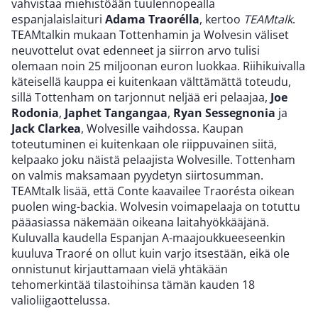
vahvistaa miehistöään tuulennopealla
espanjalaislaituri
Adama Traorélla
, kertoo
TEAMtalk
.
TEAMtalkin mukaan Tottenhamin ja Wolvesin väliset
neuvottelut ovat edenneet ja siirron arvo tulisi
olemaan noin 25 miljoonan euron luokkaa. Riihikuivalla
käteisellä kauppa ei kuitenkaan välttämättä toteudu,
sillä Tottenham on tarjonnut neljää eri pelaajaa,
Joe
Rodonia
,
Japhet Tangangaa
,
Ryan Sessegnonia
ja
Jack Clarkea
, Wolvesille vaihdossa. Kaupan
toteutuminen ei kuitenkaan ole riippuvainen siitä,
kelpaako joku näistä pelaajista Wolvesille. Tottenham
on valmis maksamaan pyydetyn siirtosumman.
TEAMtalk lisää, että Conte kaavailee Traorésta oikean
puolen wing-backia. Wolvesin voimapelaaja on totuttu
pääasiassa näkemään oikeana laitahyökkääjänä.
Kuluvalla kaudella Espanjan A-maajoukkueeseenkin
kuuluva Traoré on ollut kuin varjo itsestään, eikä ole
onnistunut kirjauttamaan vielä yhtäkään
tehomerkintää tilastoihinsa tämän kauden 18
valioliigaottelussa.