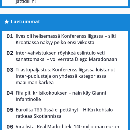
jättidiilin!
Luetuimmat
Ilves oli helisemässä Konferenssiliigassa – silti
Kroatiassa näkyy pelko ensi viikosta
Inter-vahvistuksen röyhkeä esiintulo veti
sanattomaksi – voi verrata Diego Maradonaan
Tilastopaljastus: Konferenssiliigassa loistanut
Inter-puolustaja on yhdessä kategoriassa
maailman kärkeä
Fifa piti kriisikokouksen – näin käy Gianni
Infantinolle
Euroilta Töölössä ei pettänyt – HJK:n kohtalo
ratkeaa Skotlannissa
Virallista: Real Madrid teki 140 miljoonan euron