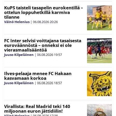
KuPS taisteli tasapelin eurokentillä –
ottelun loppuhetkillä karmiva
tilanne
Väinö Helenius
|
06.08.2026
20:26
FC Inter selvisi voittajana tasaisesta
euroväännöstä – onneksi ei ole
vierasmaalisääntöä
Juuso Kilpeläinen
|
06.08.2026
19:57
Ilves-pelaaja menee FC Hakaan
kasvamaan korkoa
Juuso Kilpeläinen
|
06.08.2026
18:57
Virallista: Real Madrid teki 140
miljoonan euron jättidiilin!
Väinö Helenius
|
06.08.2026
17:38