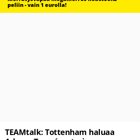
peliin - vain 1 eurolla!
TEAMtalk: Tottenham haluaa