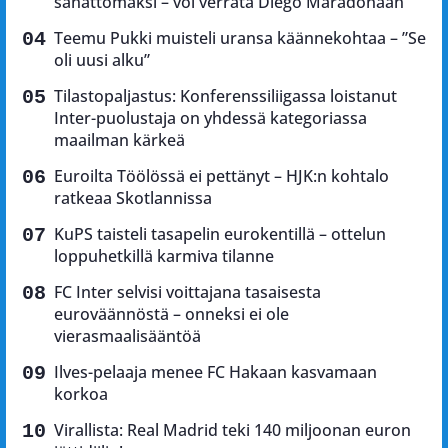
sanattomaksi – voi verrata Diego Maradonaan
Teemu Pukki muisteli uransa käännekohtaa – ”Se
oli uusi alku”
Tilastopaljastus: Konferenssiliigassa loistanut
Inter-puolustaja on yhdessä kategoriassa
maailman kärkeä
Euroilta Töölössä ei pettänyt – HJK:n kohtalo
ratkeaa Skotlannissa
KuPS taisteli tasapelin eurokentillä – ottelun
loppuhetkillä karmiva tilanne
FC Inter selvisi voittajana tasaisesta
euroväännöstä – onneksi ei ole
vierasmaalisääntöä
Ilves-pelaaja menee FC Hakaan kasvamaan
korkoa
Virallista: Real Madrid teki 140 miljoonan euron